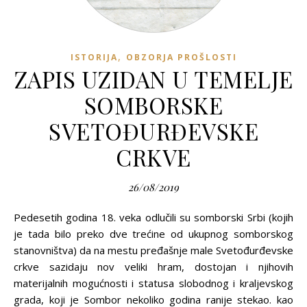
,
ISTORIJA
OBZORJA PROŠLOSTI
ZAPIS UZIDAN U TEMELJE
SOMBORSKE
SVETOĐURĐEVSKE
CRKVE
26/08/2019
Pedesetih godina 18. veka odlučili su somborski Srbi (kojih
je tada bilo preko dve trećine od ukupnog somborskog
stanovništva) da na mestu pređašnje male Svetođurđevske
crkve sazidaju nov veliki hram, dostojan i njihovih
materijalnih mogućnosti i statusa slobodnog i kraljevskog
grada, koji je Sombor nekoliko godina ranije stekao. kao