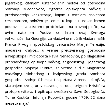
jegarskog, čitanjem ustanovljenih molitvi od gospodina
Sofronija Mladenovića, egzarha episkopata bačkog i
predsedatelja konzistorije, litijom i ostalom crkvenom
ceremonijom, položen je temelj u koji je i urezan kamen
postavljen, a u istom i protokolacija na olovnoj pločici, sa
ovim natpisom: Podiže se hram ovaj Svetoga
velikomučenika Georgija, za vladavine moćnih vladara naših
Franca Prvog i apostolskog veličanstva Marije Terezije,
mađarske kraljice… u vreme preuzvišenog gospodina
arhiepiskopa i mitropolita Pavla Nenadovića, po blagoslovu
preosvećenog episkopa bačkog, segedinskog i jegarskog
gospodina Mojseja Putnika, za vreme sudije Magistrata
ovdašnjeg slobodnog i kraljevskog grada Sombora
gospodina Andrije Ribenjija i kapetana Atanasije Stojšića,
staranjem sveg pravoslavnog naroda, brigom Hristifora
protoprezvitera, i epitropa sveštenika Save Sedoglavića,
Tome Kostića i Jeftimija Popovića, godine 1759, 22. dana
meseca maja.“