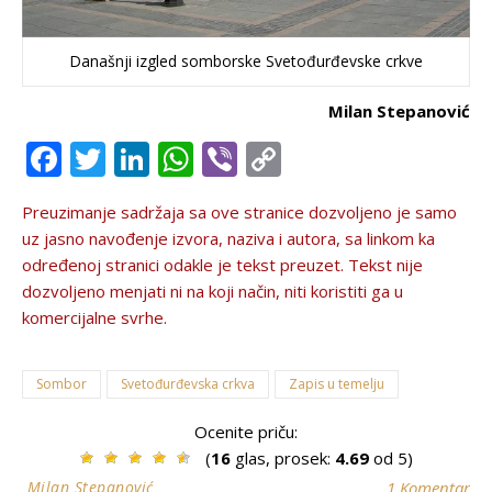
Današnji izgled somborske Svetođurđevske crkve
Milan Stepanović
Facebook
Twitter
LinkedIn
WhatsApp
Viber
Copy
Link
Preuzimanje sadržaja sa ove stranice dozvolјeno je samo
uz jasno navođenje izvora, naziva i autora, sa linkom ka
određenoj stranici odakle je tekst preuzet. Tekst nije
dozvolјeno menjati ni na koji način, niti koristiti ga u
komercijalne svrhe.
Sombor
Svetođurđevska crkva
Zapis u temelju
Ocenite priču:
(
16
glas, prosek:
4.69
od 5)
Milan Stepanović
1 Komentar