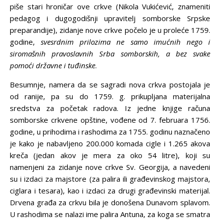
piše stari hroničar ove crkve (Nikola Vukićević, znameniti
pedagog i dugogodišnji upravitelj somborske Srpske
preparandije), zidanje nove crkve počelo je u proleće 1759.
godine,
svesrdnim prilozima ne samo imućnih nego i
siromašnih pravoslavnih Srba somborskih, a
bez svake
pomoći državne i tuđinske
.
Besumnje, namera da se sagradi nova crkva postojala je
od ranije, pa su do 1759. g. prikupljana materijalna
sredstva za početak radova. Iz jedne knjige računa
somborske crkvene opštine, vođene od 7. februara 1756.
godine, u prihodima i rashodima za 1755. godinu naznačeno
je kako je nabavljeno 200.000 komada cigle i 1.265 akova
kreča (jedan akov je mera za oko 54 litre), koji su
namenjeni za zidanje nove crkve Sv. Georgija, a navedeni
su i izdaci za majstore (za palira ili građevinskog majstora,
ciglara i tesara), kao i izdaci za drugi građevinski materijal.
Drvena građa za crkvu bila je donošena Dunavom splavom.
U rashodima se nalazi ime palira Antuna, za koga se smatra