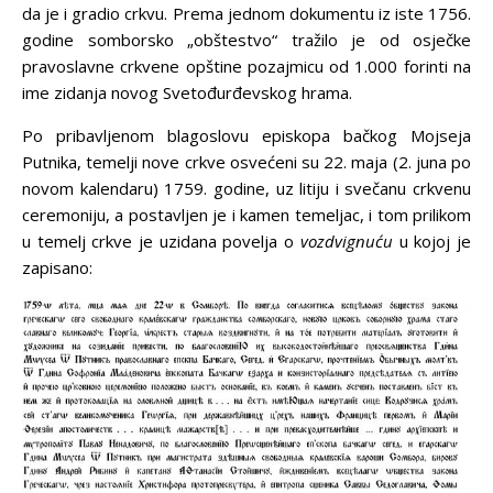
da je i gradio crkvu. Prema jednom dokumentu iz iste 1756.
godine somborsko „obštestvo“ tražilo je od osječke
pravoslavne crkvene opštine pozajmicu od 1.000 forinti na
ime zidanja novog Svetođurđevskog hrama.
Po pribavljenom blagoslovu episkopa bačkog Mojseja
Putnika, temelji nove crkve osvećeni su 22. maja (2. juna po
novom kalendaru) 1759. godine, uz litiju i svečanu crkvenu
ceremoniju, a postavljen je i kamen temeljac, i tom prilikom
u temelj crkve je uzidana povelja o
vozdvignuću
u kojoj je
zapisano: