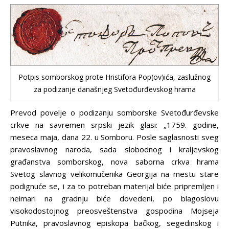
Potpis somborskog prote Hristifora Pop(ov)ića, zaslužnog
za podizanje današnjeg Svetođurđevskog hrama
Prevod povelje o podizanju somborske Svetođurđevske
crkve na savremen srpski jezik glasi: „1759. godine,
meseca maja, dana 22. u Somboru. Posle saglasnosti sveg
pravoslavnog naroda, sada slobodnog i kraljevskog
građanstva somborskog, nova saborna crkva hrama
Svetog slavnog velikomučenika Georgija na mestu stare
podignuće se, i za to potreban materijal biće pripremljen i
neimari na gradnju biće dovedeni, po blagoslovu
visokodostojnog preosveštenstva gospodina Mojseja
Putnika, pravoslavnog episkopa bačkog, segedinskog i