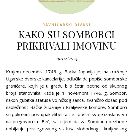
RAVNIČARSKI DIVANI
KAKO SU SOMBORCI
PRIKRIVALI IMOVINU
19/02/2024
Krajem decembra 1746. g. Bačka županija je, na traženje
Ugarske dvorske kancelarije, odlučila da popiše somborske
graničare, kojih je u gradu bilo četiri petine od ukupnog
broja stanovnika. Kada je 1. novembra 1745. g. Sombor,
nakon gubitka statusa vojničkog šanca, zvanično došao pod
nadležnost Bačke županije i Kraljevske komore, Somborci
su pokrenuli postupak elibertacije i poslali svoje izaslanstvo
na pregovore u Beč, sa ciljem da za Sombor obezbede
dobijanje privilegovanog statusa slobodnog i kraljevskog