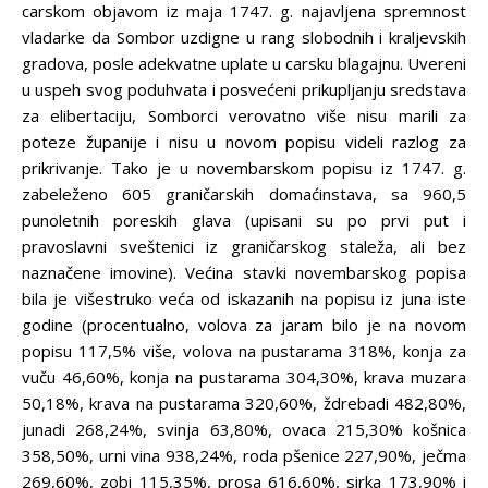
carskom objavom iz maja 1747. g. najavljena spremnost
vladarke da Sombor uzdigne u rang slobodnih i kraljevskih
gradova, posle adekvatne uplate u carsku blagajnu. Uvereni
u uspeh svog poduhvata i posvećeni prikupljanju sredstava
za elibertaciju, Somborci verovatno više nisu marili za
poteze županije i nisu u novom popisu videli razlog za
prikrivanje. Tako je u novembarskom popisu iz 1747. g.
zabeleženo 605 graničarskih domaćinstava, sa 960,5
punoletnih poreskih glava (upisani su po prvi put i
pravoslavni sveštenici iz graničarskog staleža, ali bez
naznačene imovine). Većina stavki novembarskog popisa
bila je višestruko veća od iskazanih na popisu iz juna iste
godine (procentualno, volova za jaram bilo je na novom
popisu 117,5% više, volova na pustarama 318%, konja za
vuču 46,60%, konja na pustarama 304,30%, krava muzara
50,18%, krava na pustarama 320,60%, ždrebadi 482,80%,
junadi 268,24%, svinja 63,80%, ovaca 215,30% košnica
358,50%, urni vina 938,24%, roda pšenice 227,90%, ječma
269,60%, zobi 115,35%, prosa 616,60%, sirka 173,90% i