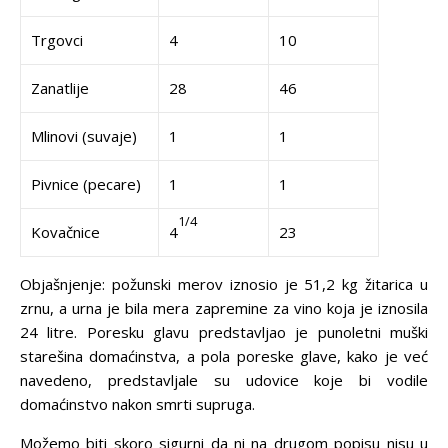
Trgovci
4
10
Zanatlije
28
46
Mlinovi (suvaje)
1
1
Pivnice (pecare)
1
1
1/4
Kovačnice
4
23
Objašnjenje: požunski merov iznosio je 51,2 kg žitarica u
zrnu, a urna je bila mera zapremine za vino koja je iznosila
24 litre. Poresku glavu predstavljao je punoletni muški
starešina domaćinstva, a pola poreske glave, kako je već
navedeno, predstavljale su udovice koje bi vodile
domaćinstvo nakon smrti supruga.
Možemo biti skoro sigurni da ni na drugom popisu nisu u