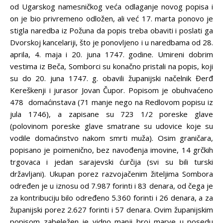
od Ugarskog namesničkog veća odlaganje novog popisa i
on je bio privremeno odložen, ali već 17. marta ponovo je
stigla naredba iz Požuna da popis treba obaviti i poslati ga
Dvorskoj kancelariji, što je ponovljeno i u naredbama od 28.
aprila, 4. maja i 20. juna 1747. godine. Umireni dobrim
vestima iz Beča, Somborci su konačno pristali na popis, koji
su do 20. juna 1747. g. obavili županijski načelnik Đerđ
Kereškenji i jurasor Jovan Čupor. Popisom je obuhvaćeno
478 domaćinstava (71 manje nego na Redlovom popisu iz
jula 1746), a zapisane su 723 1/2
poreske glave
(polovinom poreske glave smatrane su udovice koje su
vodile domaćinstvo nakom smrti muža). Osim graničara,
popisano je poimenično, bez navođenja imovine, 14 grčkih
trgovaca i jedan sarajevski ćurčija (svi su bili turski
državljani). Ukupan porez razvojačenim žiteljima Sombora
određen je u iznosu od 7.987 forinti i 83 denara, od čega je
za kontribuciju bilo određeno 5.360 forinti i 26 denara, a za
županijski porez 2.627 forinti i 57 denara. Ovim županijskim
popisom zabeležen je vidno manji broj marve u posedu