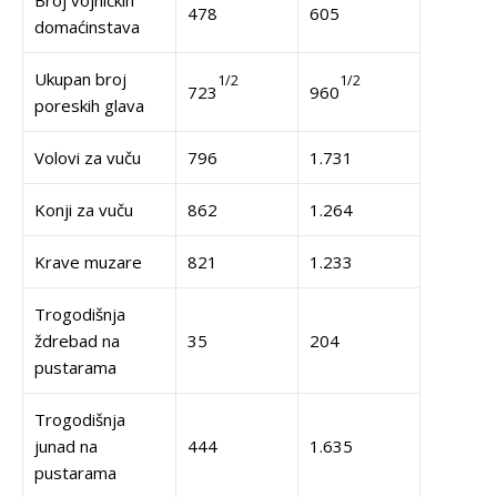
Broj vojničkih
478
605
domaćinstava
Ukupan broj
1/2
1/2
723
960
poreskih glava
Volovi za vuču
796
1.731
Konji za vuču
862
1.264
Krave muzare
821
1.233
Trogodišnja
ždrebad na
35
204
pustarama
Trogodišnja
junad na
444
1.635
pustarama