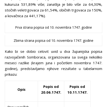
kukuruza 531,89% više; zanatlija je bilo više za 64,30%,
stočnih veletrgovaca za 61,54%, običnih trgovaca za 150%,
a kovačnica za 441,17%).
Prva strana popisa od 10. novembra 1747. godine
Zbirna strana popisa od 10. novembra 1747. godine
Kako bi se dobio celovit uvid u dva županijska popisa
razvojačenih Somboraca, organizovana sa svega nekoliko
meseci razlike (krajem juna i početkim novembra 1747.
godine), predstavljamo njihove rezultate u tabelarnom
prikazu:
Popis od
Popis od
Opis
20.06.1747.
10.11.1747.