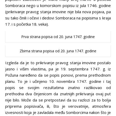
Somboraca nego u komorskom popisu iz jula 1746. godine
(prikrivanje pravog stanja imovine nije bila nova pojava, pa
su tako činili i očevi i dedovi Somboraca na popisima s kraja
17. i s početka 18. veka).
Prva strana popisa od 20. juna 1747. godine
Zbirna strana popisa od 20. juna 1747. godine
Izgleda da je to prikrivanje pravog stanja imovine postalo
jasno i višim vlastima, pa je 19. septembra 1747. g. iz
Požuna naređeno da se popis ponovi, prema prethodnom
planu. To je i učinjeno 10. novembra 1747. godine i taj
popis se svojim rezultatima znatno razlikovao od
prethodna dva činjenicom da znatnijih prikrivanja ovaj put
nije bilo. Može da se pretpostavi da su razlozi za to bolja
priprema popisivača, ili, što je verovatnije, atmosfera
izvesnosti koja je zavladala među Somborcima nakon što je