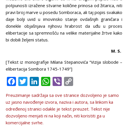
potpunosti izražene stvarne količine prinosa od žitarica, niti
pravi broj marve u posedu Somboraca, ali taj popis svakako
daje bolji uvid u imovinsko stanje ovdašnjih graničara i
donekle objašnjava njihovu hrabrost da uđu u proces
elibertacije sa spremnošću na velike materijalne žrtve kako
bi dobili željeni status.
M. S.
[Tekst iz monografije Milana Stepanovića “Vizija slobode –
elibertacija Sombora 1745-1749”]
Facebook
Twitter
LinkedIn
WhatsApp
Viber
Copy
Link
Preuzimanje sadržaja sa ove stranice dozvolјeno je samo
uz jasno navođenje izvora, naziva i autora, sa linkom ka
određenoj stranici odakle je tekst preuzet. Tekst nije
dozvolјeno menjati ni na koji način, niti koristiti ga u
komercijalne svrhe.