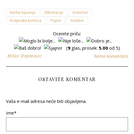
Bačka županija
Elibertacija
Graničari
Kraljevska komora
Popisi
Sombor
Ocenite priču:
(
9
glas, prosek:
5.00
od 5)
Milan Stepanović
Nema komentara
OSTAVITE KOMENTAR
Vaša e-mail adresa neće biti objavljena.
Ime*