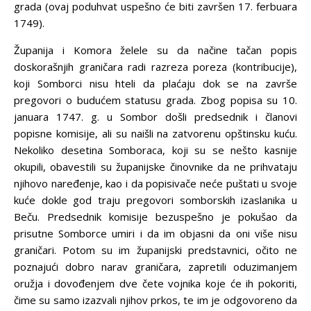
grada (ovaj poduhvat uspešno će biti završen 17. ferbuara
1749).
Županija i Komora želele su da načine tačan popis
doskorašnjih graničara radi razreza poreza (kontribucije),
koji Somborci nisu hteli da plaćaju dok se na završe
pregovori o budućem statusu grada. Zbog popisa su 10.
januara 1747. g. u Sombor došli predsednik i članovi
popisne komisije, ali su naišli na zatvorenu opštinsku kuću.
Nekoliko desetina Somboraca, koji su se nešto kasnije
okupili, obavestili su županijske činovnike da ne prihvataju
njihovo naređenje, kao i da popisivače neće puštati u svoje
kuće dokle god traju pregovori somborskih izaslanika u
Beču. Predsednik komisije bezuspešno je pokušao da
prisutne Somborce umiri i da im objasni da oni više nisu
graničari. Potom su im županijski predstavnici, očito ne
poznajući dobro narav graničara, zapretili oduzimanjem
oružja i dovođenjem dve čete vojnika koje će ih pokoriti,
čime su samo izazvali njihov prkos, te im je odgovoreno da