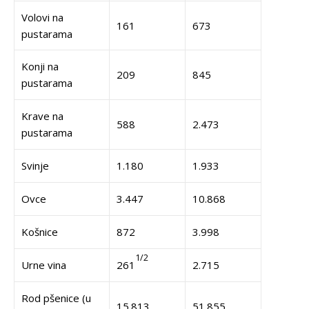
Volovi na
161
673
pustarama
Konji na
209
845
pustarama
Krave na
588
2.473
pustarama
Svinje
1.180
1.933
Ovce
3.447
10.868
Košnice
872
3.998
1/2
Urne vina
261
2.715
Rod pšenice (u
15.813
51.855