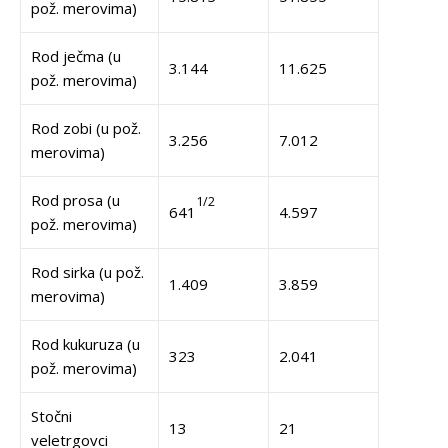
pož. merovima)
Rod ječma (u
3.144
11.625
pož. merovima)
Rod zobi (u pož.
3.256
7.012
merovima)
Rod prosa (u
1/2
641
4.597
pož. merovima)
Rod sirka (u pož.
1.409
3.859
merovima)
Rod kukuruza (u
323
2.041
pož. merovima)
Stočni
13
21
veletrgovci