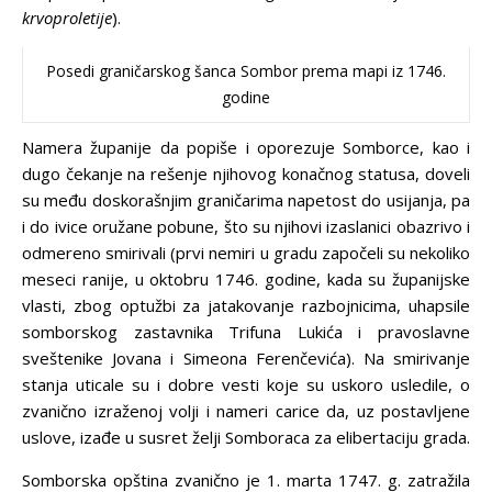
krvoproletije
).
Posedi graničarskog šanca Sombor prema mapi iz 1746.
godine
Namera županije da popiše i oporezuje Somborce, kao i
dugo čekanje na rešenje njihovog konačnog statusa, doveli
su među doskorašnjim graničarima napetost do usijanja, pa
i do ivice oružane pobune, što su njihovi izaslanici obazrivo i
odmereno smirivali (prvi nemiri u gradu započeli su nekoliko
meseci ranije, u oktobru 1746. godine, kada su županijske
vlasti, zbog optužbi za jatakovanje razbojnicima, uhapsile
somborskog zastavnika Trifuna Lukića i pravoslavne
sveštenike Jovana i Simeona Ferenčevića). Na smirivanje
stanja uticale su i dobre vesti koje su uskoro usledile, o
zvanično izraženoj volji i nameri carice da, uz postavljene
uslove, izađe u susret želji Somboraca za elibertaciju grada.
Somborska opština zvanično je 1. marta 1747. g. zatražila