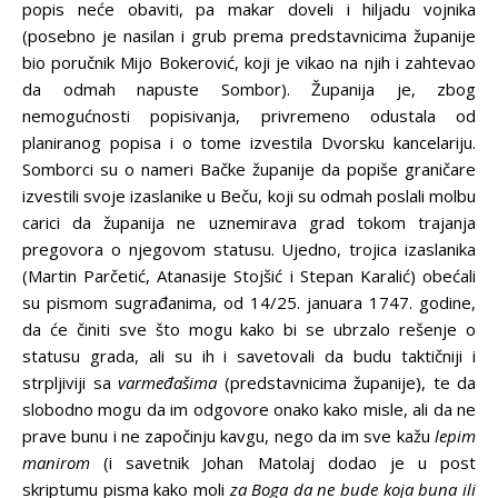
popis neće obaviti, pa makar doveli i hiljadu vojnika
(posebno je nasilan i grub prema predstavnicima županije
bio poručnik Mijo Bokerović, koji je vikao na njih i zahtevao
da odmah napuste Sombor). Županija je, zbog
nemogućnosti popisivanja, privremeno odustala od
planiranog popisa i o tome izvestila Dvorsku kancelariju.
Somborci su o nameri Bačke županije da popiše graničare
izvestili svoje izaslanike u Beču, koji su odmah poslali molbu
carici da županija ne uznemirava grad tokom trajanja
pregovora o njegovom statusu. Ujedno, trojica izaslanika
(Martin Parčetić, Atanasije Stojšić i Stepan Karalić) obećali
su pismom sugrađanima, od 14/25. januara 1747. godine,
da će činiti sve što mogu kako bi se ubrzalo rešenje o
statusu grada, ali su ih i savetovali da budu taktičniji i
strpljiviji sa
varmeđašima
(predstavnicima županije), te da
slobodno mogu da im odgovore onako kako misle, ali da ne
prave bunu i ne započinju kavgu, nego da im sve kažu
lepim
manirom
(i savetnik Johan Matolaj dodao je u post
skriptumu pisma kako moli
za Boga da ne bude koja buna ili