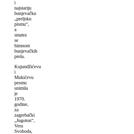
i
najstariju
bunjevačku
„preljsku
pismu“,
a
smatra
se
himnom
bunjevačkih
prela.
Kujundžićevu
i
Mukićevu
pesmu
snimila
je
1970.
godine,
za
zagrebački
„Jugoton“,
Vera
Svoboda,