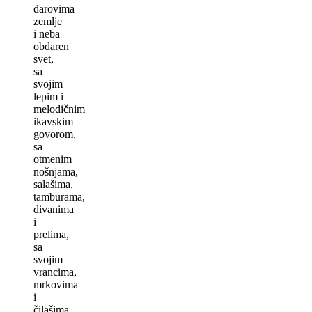
darovima
zemlje
i neba
obdaren
svet,
sa
svojim
lepim i
melodičnim
ikavskim
govorom,
sa
otmenim
nošnjama,
salašima,
tamburama,
divanima
i
prelima,
sa
svojim
vrancima,
mrkovima
i
čilašima,