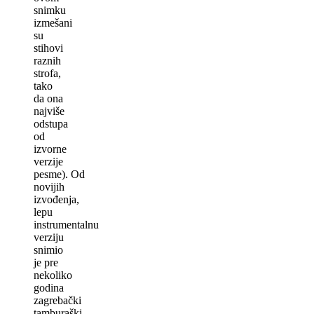
snimku
izmešani
su
stihovi
raznih
strofa,
tako
da ona
najviše
odstupa
od
izvorne
verzije
pesme). Od
novijih
izvođenja,
lepu
instrumentalnu
verziju
snimio
je pre
nekoliko
godina
zagrebački
tamburaški