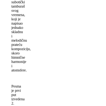
subotički
tamburaš
svog
vremena,
koji je
napisao
jednako
skladnu
i
melodičnu
prateću
kompoziciju,
skoro
himnične
harmonije
i
atomsfere.
Pesma
je prvi
put
izvedena
2.