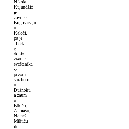
Nikola
Kujundžić
je
završio
Bogosloviju
u
Kaloči,
pa je
1884.
g.
dobio
zvanje
sveštenika,
sa
prvom
službom
u
Dušnoku,
a zatim
u
Bikiću,
Aljmašu,
Nemeš
Militiču
ili