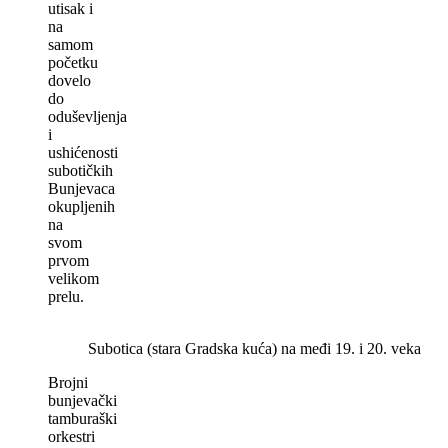
utisak i
na
samom
početku
dovelo
do
oduševljenja
i
ushićenosti
subotičkih
Bunjevaca
okupljenih
na
svom
prvom
velikom
prelu.
Subotica (stara Gradska kuća) na međi 19. i 20. veka
Brojni
bunjevački
tamburaški
orkestri