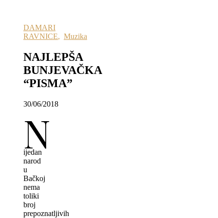
DAMARI
RAVNICE
,
Muzika
NAJLEPŠA
BUNJEVAČKA
“PISMA”
30/06/2018
N
ijedan
narod
u
Bačkoj
nema
toliki
broj
prepoznatljivih