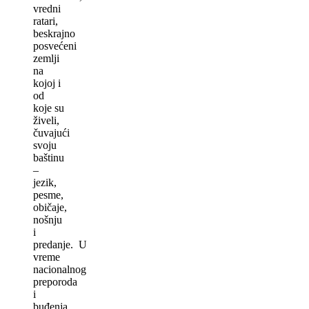
vredni
ratari,
beskrajno
posvećeni
zemlji
na
kojoj i
od
koje su
živeli,
čuvajući
svoju
baštinu
–
jezik,
pesme,
običaje,
nošnju
i
predanje. U
vreme
nacionalnog
preporoda
i
buđenja