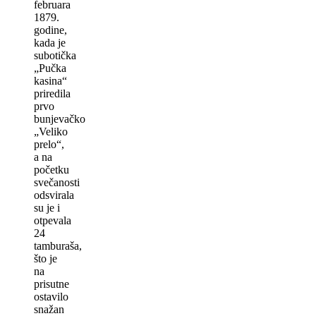
februara
1879.
godine,
kada je
subotička
„Pučka
kasina“
priredila
prvo
bunjevačko
„Veliko
prelo“,
a na
početku
svečanosti
odsvirala
su je i
otpevala
24
tamburaša,
što je
na
prisutne
ostavilo
snažan