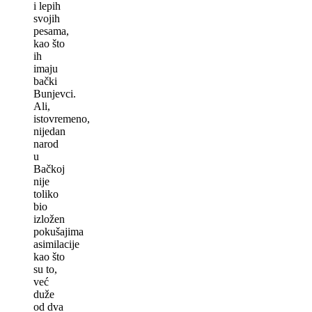
i lepih
svojih
pesama,
kao što
ih
imaju
bački
Bunjevci.
Ali,
istovremeno,
nijedan
narod
u
Bačkoj
nije
toliko
bio
izložen
pokušajima
asimilacije
kao što
su to,
već
duže
od dva