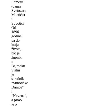
Lemešu
(danas
Svetozaru
Miletiću)
i
Subotici.
Od
1896.
godine,
pa do
kraja
života,
bio je
župnik
u
Bajmoku.
Stalni
je
saradnik
“Subotičke
Danice”
i
“Nevena”,
a pisao
je o