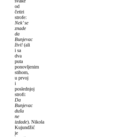
svake
od
četiri
strofe:
Nek’ se
znade
da
Bunjevac
živi!
(ali
i sa
dva
puta
ponovljenim
stihom,
u prvoj
i
poslednjoj
strofi:
Da
Bunjevac
dušu
ne
izdade
). Nikola
Kujundžić
je