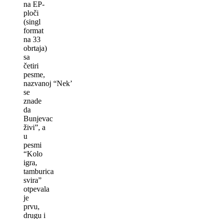
na EP-
ploči
(singl
format
na 33
obrtaja)
sa
četiri
pesme,
nazvanoj “Nek’
se
znade
da
Bunjevac
živi”, a
u
pesmi
“Kolo
igra,
tamburica
svira”
otpevala
je
prvu,
drugu i