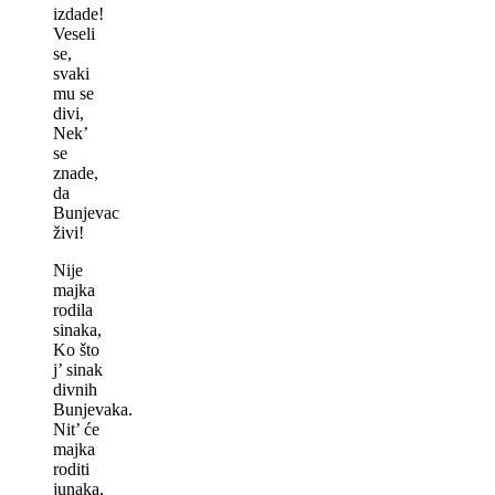
izdade!
Veseli
se,
svaki
mu se
divi,
Nek’
se
znade,
da
Bunjevac
živi!
Nije
majka
rodila
sinaka,
Ko što
j’ sinak
divnih
Bunjevaka.
Nit’ će
majka
roditi
junaka,