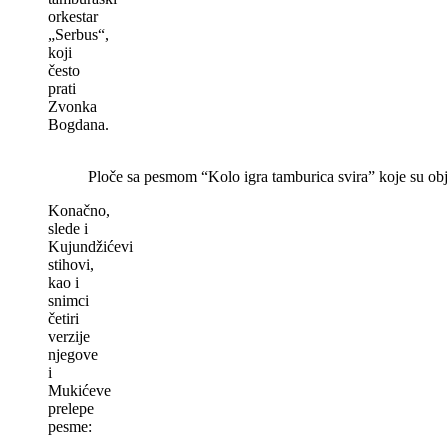
orkestar
„Serbus“,
koji
često
prati
Zvonka
Bogdana.
Ploče sa pesmom “Kolo igra tamburica svira” koje su ob
Konačno,
slede i
Kujundžićevi
stihovi,
kao i
snimci
četiri
verzije
njegove
i
Mukićeve
prelepe
pesme: