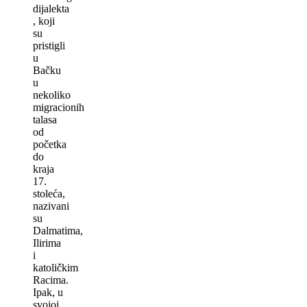
dijalekta
, koji
su
pristigli
u
Bačku
u
nekoliko
migracionih
talasa
od
početka
do
kraja
17.
stoleća,
nazivani
su
Dalmatima,
Ilirima
i
katoličkim
Racima.
Ipak, u
svojoj