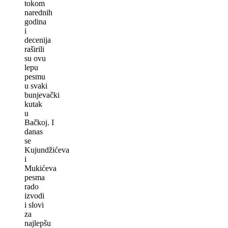
tokom
narednih
godina
i
decenija
raširili
su ovu
lepu
pesmu
u svaki
bunjevački
kutak
u
Bačkoj. I
danas
se
Kujundžićeva
i
Mukićeva
pesma
rado
izvodi
i slovi
za
najlepšu