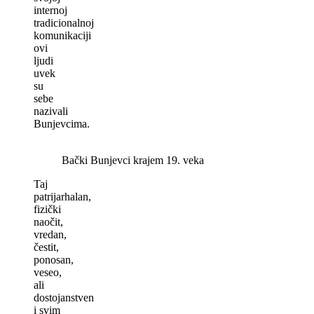
internoj
tradicionalnoj
komunikaciji
ovi
ljudi
uvek
su
sebe
nazivali
Bunjevcima.
Bački Bunjevci krajem 19. veka
Taj
patrijarhalan,
fizički
naočit,
vredan,
čestit,
ponosan,
veseo,
ali
dostojanstven
i svim