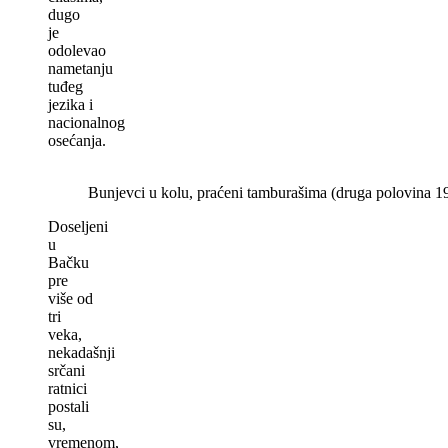
dugo
je
odolevao
nametanju
tuđeg
jezika i
nacionalnog
osećanja.
Bunjevci u kolu, praćeni tamburašima (druga polovina 1
Doseljeni
u
Bačku
pre
više od
tri
veka,
nekadašnji
srčani
ratnici
postali
su,
vremenom,