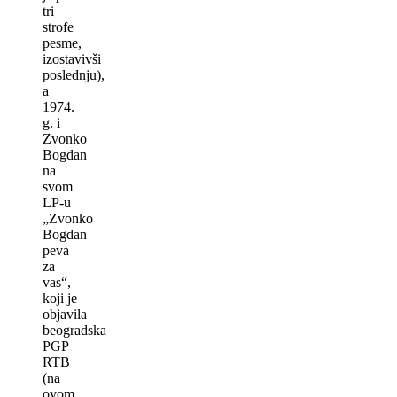
tri
strofe
pesme,
izostavivši
poslednju),
a
1974.
g. i
Zvonko
Bogdan
na
svom
LP-u
„Zvonko
Bogdan
peva
za
vas“,
koji je
objavila
beogradska
PGP
RTB
(na
ovom