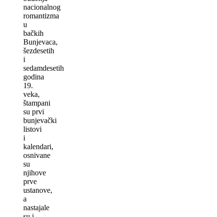
nacionalnog
romantizma
u
bačkih
Bunjevaca,
šezdesetih
i
sedamdesetih
godina
19.
veka,
štampani
su prvi
bunjevački
listovi
i
kalendari,
osnivane
su
njihove
prve
ustanove,
a
nastajale
su i