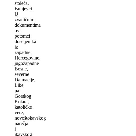
stoleća,
Bunjevci.
U
zvaničnim
dokumentima
ovi
potomci
doseljenika
iz
zapadne
Hercegovine,
jugozapadne
Bosne,
severne
Dalmacije,
Like,
pa i
Gorskog
Kotara,
katoličke
vere,
novoštokavskog
narečja
i
ikavskog