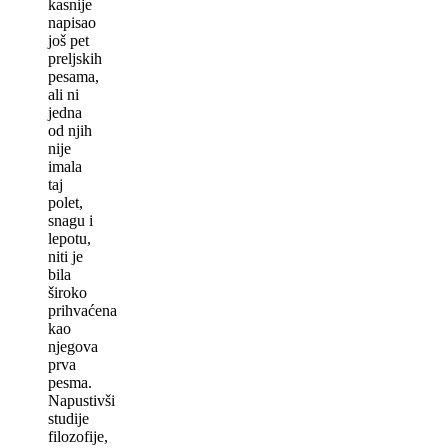
kasnije
napisao
još pet
preljskih
pesama,
ali ni
jedna
od njih
nije
imala
taj
polet,
snagu i
lepotu,
niti je
bila
široko
prihvaćena
kao
njegova
prva
pesma.
Napustivši
studije
filozofije,