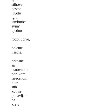
je
stihove
pesme
„Kolo
igra,
tamburica
svira“,
ujedno
i
rodoljubive,
i
poletne,
i setne,
i
prkosne,
sa
osnovnom
porukom
izrečenom
kroz
stih
koji se
ponavljao
na
kraju