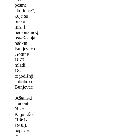
pesme
„budnice“,
koje su
bile u
misiji
nacionalnog
osvešćenja
bačkih
Bunjevaca.
Godine
1879.
mladi
18-
togodišnji
subotički
Bunjevac
i
peštanski
student
Nikola
Kujundžić
(1861-
1906),
napisao