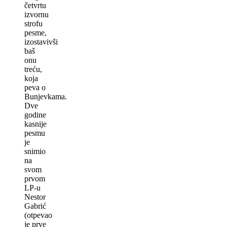
četvrtu
izvornu
strofu
pesme,
izostavivši
baš
onu
treću,
koja
peva o
Bunjevkama.
Dve
godine
kasnije
pesmu
je
snimio
na
svom
prvom
LP-u
Nestor
Gabrić
(otpevao
je prve