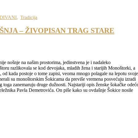
DIVANI
,
Tradicija
JA – ŽIVOPISAN TRAG STARE
ije nošnje na našim prostorima, jedinstvena je i nadaleko
oru razlikovala se kod devojaka, mladih žena i starijih Monoštorki, a
su, od kada postoje o tome zapisi, veoma mnogo polagale na lepotu svoje
zamerali su monoštorskim Šokicama da previše vremena posvećuju izradi
bog toga zanemaruju druge dužnosti. Najstariji opis ženske šokačke odeć
beležnika Pavla Demetrovića. On piše kako su ovdašnje Šokice nosile