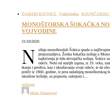
DAMARI RAVNICE
,
Folkloristika
,
RAVNIČARSKI 
MONOŠTORSKA ŠOKAČKA NOŠN
VOJVODINE
31/10/2020
N
ošnja monoštorskih Šokica spada u najživopisn
prepoznatljiva. Ženka šokačka nošnja u Monošt
najkićenija je bila devojačka nošnja. Šokice 
odeće. Neki od starijih zapisa, iz 19. veka, 
tkanja i prediva, kao i ukrašavanju svoje odeće, te da z
potiče iz 1860. godine, iz pera tadašnjeg monoštorskog 
ukrašene košulje, sa pojasom, suknjom i…
opširnije
Milan Stepanović