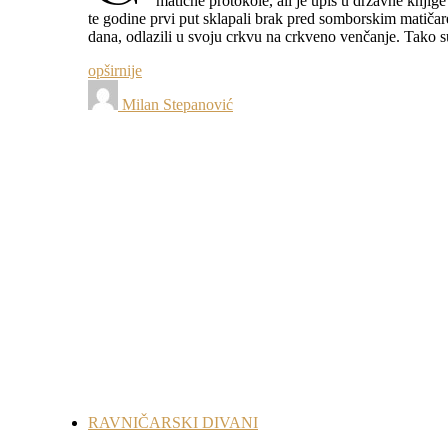
matične protokole, ali je upis u državne knjig
te godine prvi put sklapali brak pred somborskim matičar
dana, odlazili u svoju crkvu na crkveno venčanje. Tako s
opširnije
Milan Stepanović
RAVNIČARSKI DIVANI