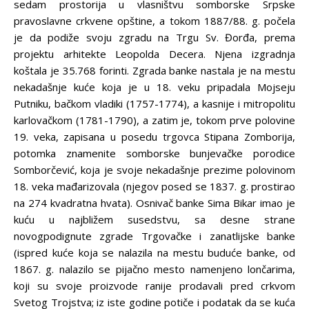
sedam prostorija u vlasništvu somborske Srpske
pravoslavne crkvene opštine, a tokom 1887/88. g. počela
je da podiže svoju zgradu na Trgu Sv. Đorđa, prema
projektu arhitekte Leopolda Decera. Njena izgradnja
koštala je 35.768 forinti. Zgrada banke nastala je na mestu
nekadašnje kuće koja je u 18. veku pripadala Mojseju
Putniku, bačkom vladiki (1757-1774), a kasnije i mitropolitu
karlovačkom (1781-1790), a zatim je, tokom prve polovine
19. veka, zapisana u posedu trgovca Stipana Zomborija,
potomka znamenite somborske bunjevačke porodice
Somborčević, koja je svoje nekadašnje prezime polovinom
18. veka mađarizovala (njegov posed se 1837. g. prostirao
na 274 kvadratna hvata). Osnivač banke Sima Bikar imao je
kuću u najbližem susedstvu, sa desne strane
novogpodignute zgrade Trgovačke i zanatlijske banke
(ispred kuće koja se nalazila na mestu buduće banke, od
1867. g. nalazilo se pijačno mesto namenjeno lončarima,
koji su svoje proizvode ranije prodavali pred crkvom
Svetog Trojstva; iz iste godine potiče i podatak da se kuća