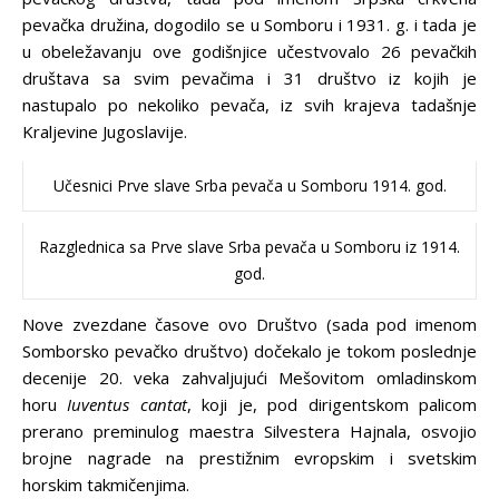
pevačka družina, dogodilo se u Somboru i 1931. g. i tada je
u obeležavanju ove godišnjice učestvovalo 26 pevačkih
društava sa svim pevačima i 31 društvo iz kojih je
nastupalo po nekoliko pevača, iz svih krajeva tadašnje
Kraljevine Jugoslavije.
Učesnici Prve slave Srba pevača u Somboru 1914. god.
Razglednica sa Prve slave Srba pevača u Somboru iz 1914.
god.
Nove zvezdane časove ovo Društvo (sada pod imenom
Somborsko pevačko društvo) dočekalo je tokom poslednje
decenije 20. veka zahvaljujući Mešovitom omladinskom
horu
Iuventus cantat
, koji je, pod dirigentskom palicom
prerano preminulog maestra Silvestera Hajnala, osvojio
brojne nagrade na prestižnim evropskim i svetskim
horskim takmičenjima.