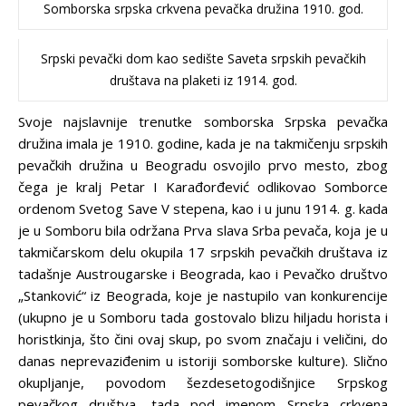
Somborska srpska crkvena pevačka družina 1910. god.
Srpski pevački dom kao sedište Saveta srpskih pevačkih
društava na plaketi iz 1914. god.
Svoje najslavnije trenutke somborska Srpska pevačka
družina imala je 1910. godine, kada je na takmičenju srpskih
pevačkih družina u Beogradu osvojilo prvo mesto, zbog
čega je kralj Petar I Karađorđević odlikovao Somborce
ordenom Svetog Save V stepena, kao i u junu 1914. g. kada
je u Somboru bila održana Prva slava Srba pevača, koja je u
takmičarskom delu okupila 17 srpskih pevačkih društava iz
tadašnje Austrougarske i Beograda, kao i Pevačko društvo
„Stanković“ iz Beograda, koje je nastupilo van konkurencije
(ukupno je u Somboru tada gostovalo blizu hiljadu horista i
horistkinja, što čini ovaj skup, po svom značaju i veličini, do
danas neprevaziđenim u istoriji somborske kulture). Slično
okupljanje, povodom šezdesetogodišnjice Srpskog
pevačkog društva, tada pod imenom Srpska crkvena