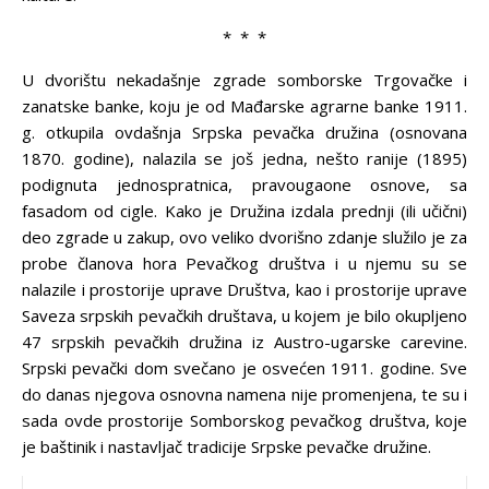
* * *
U dvorištu nekadašnje zgrade somborske Trgovačke i
zanatske banke, koju je od Mađarske agrarne banke 1911.
g. otkupila ovdašnja Srpska pevačka družina (osnovana
1870. godine), nalazila se još jedna, nešto ranije (1895)
podignuta jednospratnica, pravougaone osnove, sa
fasadom od cigle. Kako je Družina izdala prednji (ili učični)
deo zgrade u zakup, ovo veliko dvorišno zdanje služilo je za
probe članova hora Pevačkog društva i u njemu su se
nalazile i prostorije uprave Društva, kao i prostorije uprave
Saveza srpskih pevačkih društava, u kojem je bilo okupljeno
47 srpskih pevačkih družina iz Austro-ugarske carevine.
Srpski pevački dom svečano je osvećen 1911. godine. Sve
do danas njegova osnovna namena nije promenjena, te su i
sada ovde prostorije Somborskog pevačkog društva, koje
je baštinik i nastavljač tradicije Srpske pevačke družine.