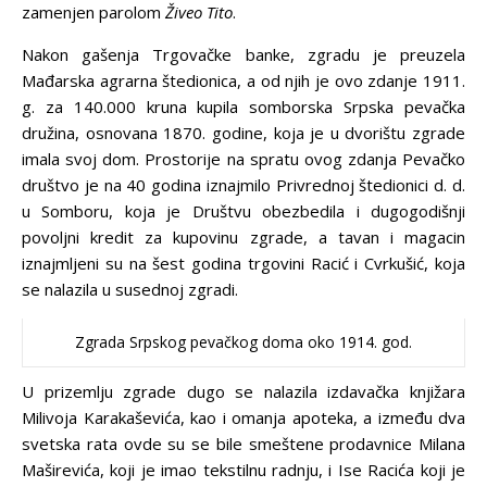
zamenjen parolom
Živeo Tito
.
Nakon gašenja Trgovačke banke, zgradu je preuzela
Mađarska agrarna štedionica, a od njih je ovo zdanje 1911.
g. za 140.000 kruna kupila somborska Srpska pevačka
družina, osnovana 1870. godine, koja je u dvorištu zgrade
imala svoj dom. Prostorije na spratu ovog zdanja Pevačko
društvo je na 40 godina iznajmilo Privrednoj štedionici d. d.
u Somboru, koja je Društvu obezbedila i dugogodišnji
povoljni kredit za kupovinu zgrade, a tavan i magacin
iznajmljeni su na šest godina trgovini Racić i Cvrkušić, koja
se nalazila u susednoj zgradi.
Zgrada Srpskog pevačkog doma oko 1914. god.
U prizemlju zgrade dugo se nalazila izdavačka knjižara
Milivoja Karakaševića, kao i omanja apoteka, a između dva
svetska rata ovde su se bile smeštene prodavnice Milana
Maširevića, koji je imao tekstilnu radnju, i Ise Racića koji je