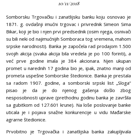
10/11/2018
Somborsku Trgovačku i zanatlijsku banku koju osnovao je
1871. g. ovdašnji imućni trgovac i privrednik Simeon Sima
Bikar, koji je bio i njen prvi predsednik (osim njega, osnivači
su bili neki od najimućnijih Somboraca tog vremena, mahom
srpske narodnosti). Banka je započela rad prodajom 1.500
svojih akcija (svaka akcija bila vredela je po 100 forinti), a
već prve godine imala je 384 akcionara. Njen ukupan
promet u narednih 17 godina bio je, ipak, znatno manji od
prometa uspešne Somborske štedionice. Banka je prestala
sa radom 1907. godine, a somborski srpski list „Sloga“
pisao je da je do njenog gašenja došlo zbog
nesposobnosti uprave (prethodnu godinu banka je završila
sa gubitkom od 127.601 krune). Na loše poslovanje banke
uticala je i pojava snažne konkurencije u vidu Mađarske
agrarne štedionice.
Prvobitno je Trgovačka i zanatlijska banka zakupljivala