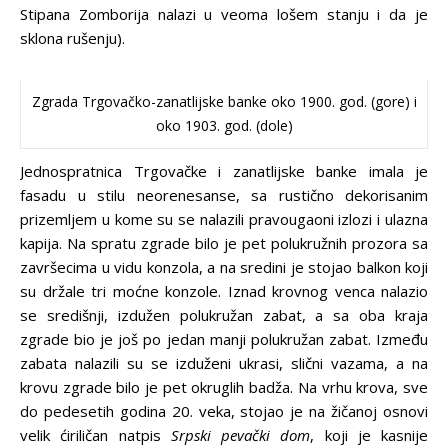
Stipana Zomborija nalazi u veoma lošem stanju i da je
sklona rušenju).
Zgrada Trgovačko-zanatlijske banke oko 1900. god. (gore) i
oko 1903. god. (dole)
Jednospratnica Trgovačke i zanatlijske banke imala je
fasadu u stilu neorenesanse, sa rustično dekorisanim
prizemljem u kome su se nalazili pravougaoni izlozi i ulazna
kapija. Na spratu zgrade bilo je pet polukružnih prozora sa
završecima u vidu konzola, a na sredini je stojao balkon koji
su držale tri moćne konzole. Iznad krovnog venca nalazio
se središnji, izdužen polukružan zabat, a sa oba kraja
zgrade bio je još po jedan manji polukružan zabat. Između
zabata nalazili su se izduženi ukrasi, slični vazama, a na
krovu zgrade bilo je pet okruglih badža. Na vrhu krova, sve
do pedesetih godina 20. veka, stojao je na žičanoj osnovi
velik ćiriličan natpis
Srpski pevački dom
, koji je kasnije