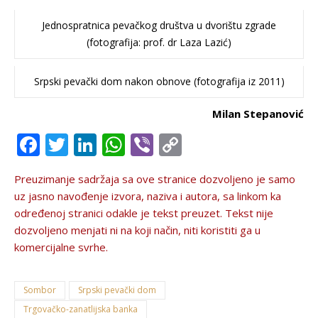
Jednospratnica pevačkog društva u dvorištu zgrade
(fotografija: prof. dr Laza Lazić)
Srpski pevački dom nakon obnove (fotografija iz 2011)
Milan Stepanović
Facebook
Twitter
LinkedIn
WhatsApp
Viber
Copy
Link
Preuzimanje sadržaja sa ove stranice dozvolјeno je samo
uz jasno navođenje izvora, naziva i autora, sa linkom ka
određenoj stranici odakle je tekst preuzet. Tekst nije
dozvolјeno menjati ni na koji način, niti koristiti ga u
komercijalne svrhe.
Sombor
Srpski pevački dom
Trgovačko-zanatlijska banka