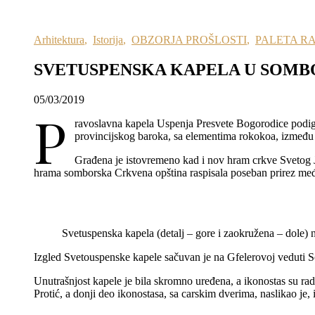
Arhitektura
,
Istorija
,
OBZORJA PROŠLOSTI
,
PALETA R
SVETUSPENSKA KAPELA U SOMB
05/03/2019
P
ravoslavna kapela Uspenja Presvete Bogorodice podig
provincijskog baroka, sa elementima rokokoa, između 
Građena je istovremeno kad i nov hram crkve Svetog J
hrama somborska Crkvena opština raspisala poseban prirez međ
Svetuspenska kapela (detalj – gore i zaokružena – dole)
Izgled Svetouspenske kapele sačuvan je na Gfelerovoj veduti 
Unutrašnjost kapele je bila skromno uređena, a ikonostas su radil
Protić, a donji deo ikonostasa, sa carskim dverima, naslikao je,