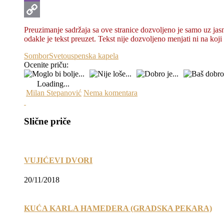
Viber
Copy
Preuzimanje sadržaja sa ove stranice dozvolјeno je samo uz jasn
odakle je tekst preuzet. Tekst nije dozvolјeno menjati ni na koji 
Link
Sombor
Svetouspenska kapela
Ocenite priču:
Loading...
Milan Stepanović
Nema komentara
Slične priče
VUJIĆEVI DVORI
20/11/2018
KUĆA KARLA HAMEDERA (GRADSKA PEKARA)