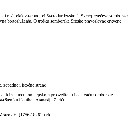
oda i rashoda), zasebno od Svetođurđevske ili Svetopretečeve somborsk
dovna bogosluženja. O trošku somborske Srpske pravoslavne crkvene
, zapadne i istočne strane
talih i znamenitom srpskom prosvetitelju i osnivaču somborske
šteniku i katiheti Atanasiju Zariću.
 Mrazovića (1756-1826) u zidu