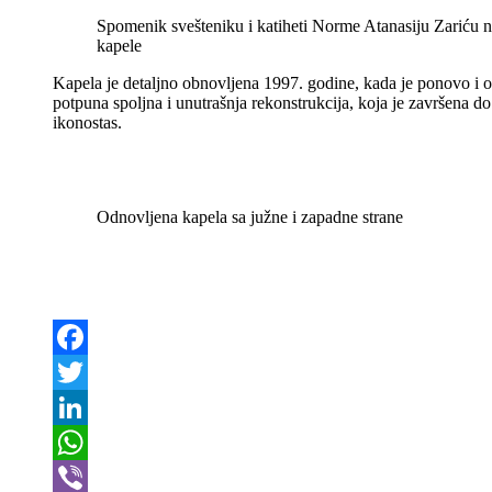
Spomenik svešteniku i katiheti Norme Atanasiju Zariću na
kapele
Kapela je detaljno obnovljena 1997. godine, kada je ponovo i os
potpuna spoljna i unutrašnja rekonstrukcija, koja je završena 
ikonostas.
Odnovljena kapela sa južne i zapadne strane
Facebook
Twitter
LinkedIn
WhatsApp