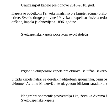
Unutrašnjost kapele pre obnove 2016-2018. god.
Kapela je početkom 19. veka imala i svoje knjige računa (prih
crkve. Sve do druge polovine 19. veka u kapeli su služena re
opštine, kapela je obnovljena 1896. godine.
Svetuspenska kapela početkom ovog stoleća
Izgled Svetuspenske kapele pre obnove, sa južne, severne
U zidu kapele nalazi se desetak nadgrobnih spomenika, osim os
„Norme“ Avramu Mrazoviću, te njegovom bliskom saradniku, sve
Nadgrobni spomenik prosvetitelja i književnika Avrama
Svetouspenske kapele