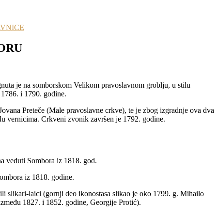
AVNICE
ORU
nuta je na somborskom Velikom pravoslavnom groblju, u stilu
1786. i 1790. godine.
ovana Preteče (Male pravoslavne crkve), te je zbog izgradnje ova dva
u vernicima. Crkveni zvonik završen je 1792. godine.
 na veduti Sombora iz 1818. god.
Sombora iz 1818. godine.
i slikari-laici (gornji deo ikonostasa slikao je oko 1799. g. Mihailo
 između 1827. i 1852. godine, Georgije Protić).