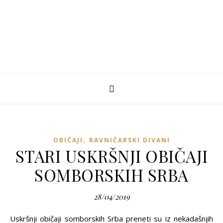
,
OBIČAJI
RAVNIČARSKI DIVANI
STARI USKRŠNJI OBIČAJI
SOMBORSKIH SRBA
28/04/2019
Uskršnji običaji somborskih Srba preneti su iz nekadašnjih