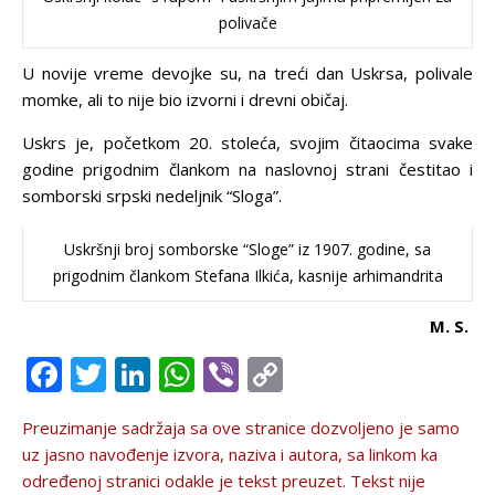
polivače
U novije vreme devojke su, na treći dan Uskrsa, polivale
momke, ali to nije bio izvorni i drevni običaj.
Uskrs je, početkom 20. stoleća, svojim čitaocima svake
godine prigodnim člankom na naslovnoj strani čestitao i
somborski srpski nedeljnik “Sloga”.
Uskršnji broj somborske “Sloge” iz 1907. godine, sa
prigodnim člankom Stefana Ilkića, kasnije arhimandrita
M. S.
Facebook
Twitter
LinkedIn
WhatsApp
Viber
Copy
Link
Preuzimanje sadržaja sa ove stranice dozvolјeno je samo
uz jasno navođenje izvora, naziva i autora, sa linkom ka
određenoj stranici odakle je tekst preuzet. Tekst nije