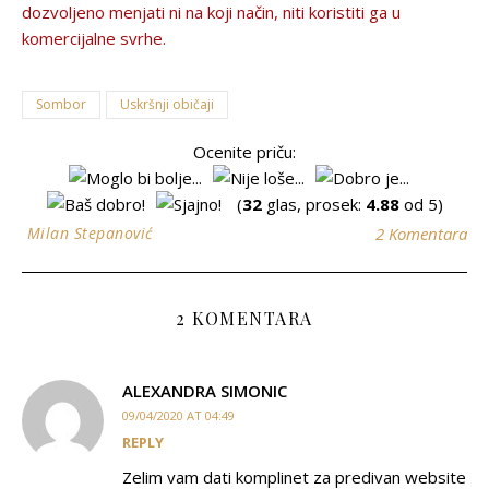
dozvolјeno menjati ni na koji način, niti koristiti ga u
komercijalne svrhe.
Sombor
Uskršnji običaji
Ocenite priču:
(
32
glas, prosek:
4.88
od 5)
Milan Stepanović
2 Komentara
2 KOMENTARA
ALEXANDRA SIMONIC
09/04/2020 AT 04:49
REPLY
Zelim vam dati komplinet za predivan website