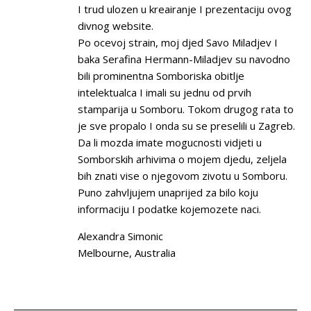
I trud ulozen u kreairanje I prezentaciju ovog
divnog website.
Po ocevoj strain, moj djed Savo Miladjev I
baka Serafina Hermann-Miladjev su navodno
bili prominentna Somboriska obitlje
intelektualca I imali su jednu od prvih
stamparija u Somboru. Tokom drugog rata to
je sve propalo I onda su se preselili u Zagreb.
Da li mozda imate mogucnosti vidjeti u
Somborskih arhivima o mojem djedu, zeljela
bih znati vise o njegovom zivotu u Somboru.
Puno zahvljujem unaprijed za bilo koju
informaciju I podatke kojemozete naci.
Alexandra Simonic
Melbourne, Australia