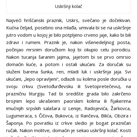
Uskršnji kolač
Najveći hrišćanski praznik, Uskrs, svečano je dočekivan.
Kućna čeljad, posebno ona mlađa, umivala bi se na uskršnje
jutro vodom u kojoj je bilo potpljeno crveno jaje, kako bi bili
zdravi i rumeni. Praznik je, nakon višenedeljnog posta,
počinjao mrsnim doručkom koji bi okupio celu porodicu.
Nakon tucanja šaranim jajima, jajetom bi se prvo omrsio
domaćin kuće, a potom i ostali ukućani. Za doručak su
služeni barena šunka, ren, mladi luk i uskršnja jaja. Svi
ukućani, „lepo opravljeni“, odlazili su kolima posle doručka u
svoju crkvu (Svetođurđevsku ili Svetopretečevu), na
prazničnu liturgiju. Tad bi središte grada bilo zakrčeno
brojnim lepo ukrašenim paorskim kolima ili fijakerima
imućnijih srpskih salašara iz Lenije, Radojevića, Žarkovca,
Lugumeraca, s Čičova, Bukovca, iz Rančeva, Bilića, Obzira i
Šaponja. Po povratku iz crkve sledio je bogat prazničan
ručak. Nakon molitve, domaćin je sekao uskršnji kolač. Kosti