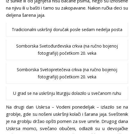
iz šunke ili od jagnjeta nisu bacane psima, nego su iznošene
na njivu ili u bašti i tamo su zakopavane. Nakon ručka deci su
deljena šarena jaja.
Tradicionalni uskršnji doručak posle sedam nedelja posta
Somborska Svetođurđevska crkva (na ručno bojenoj
fotografiji) početkom 20. veka
Somborska Svetopretečeva crkva (na ručno bojenoj
fotografiji) početkom 20. veka
U grad se na uskršnju liturgiju dolazilo u svečanom ruhu
Na drugi dan Uskrsa – Vodeni ponedeljak – izlazilo se na
groblje, gde su nošeni uskršnji kolači i šarana jaja. Sveštenik
je na groblju držao opšti pomen za sve umrle. Drugog dana
Uskrsa momci, svečano obučeni, odlazili su u devojačke