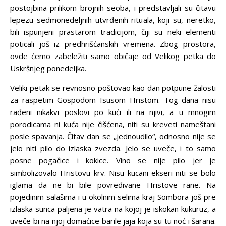
postojbina prilikom brojnih seoba, i predstavljali su čitavu
lepezu sedmonedeljnih utvrđenih rituala, koji su, neretko,
bili ispunjeni prastarom tradicijom, čiji su neki elementi
poticali još iz predhrišćanskih vremena. Zbog prostora,
ovde ćemo zabeležiti samo običaje od Velikog petka do
Uskršnjeg ponedeljka.
Veliki petak se revnosno poštovao kao dan potpune žalosti
za raspetim Gospodom Isusom Hristom. Tog dana nisu
rađeni nikakvi poslovi po kući ili na njivi, a u mnogim
porodicama ni kuća nije čišćena, niti su kreveti nameštani
posle spavanja. Čitav dan se „jednoudilo“, odnosno nije se
jelo niti pilo do izlaska zvezda. Jelo se uveče, i to samo
posne pogačice i kokice. Vino se nije pilo jer je
simbolizovalo Hristovu krv. Nisu kucani ekseri niti se bolo
iglama da ne bi bile povređivane Hristove rane. Na
pojedinim salašima i u okolnim selima kraj Sombora još pre
izlaska sunca paljena je vatra na kojoj je iskokan kukuruz, a
uveče bi na njoj domaćice barile jaja koja su tu noć i šarana.