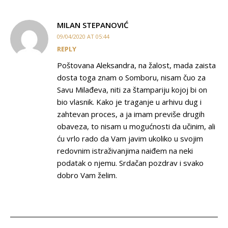
MILAN STEPANOVIĆ
09/04/2020 AT 05:44
REPLY
Poštovana Aleksandra, na žalost, mada zaista
dosta toga znam o Somboru, nisam čuo za
Savu Milađeva, niti za štampariju kojoj bi on
bio vlasnik. Kako je traganje u arhivu dug i
zahtevan proces, a ja imam previše drugih
obaveza, to nisam u mogućnosti da učinim, ali
ću vrlo rado da Vam javim ukoliko u svojim
redovnim istraživanjima naiđem na neki
podatak o njemu. Srdačan pozdrav i svako
dobro Vam želim.