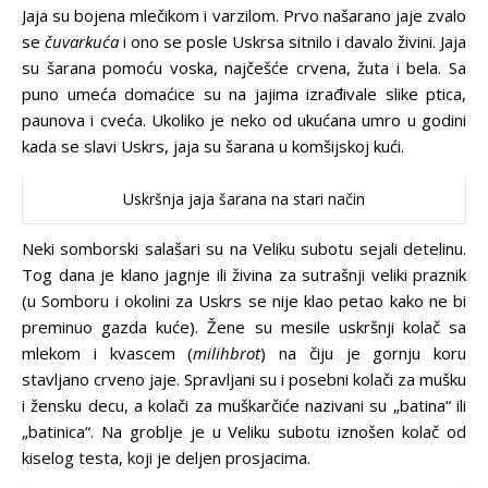
Jaja su bojena mlečikom i varzilom. Prvo našarano jaje zvalo
se
čuvarkuća
i ono se posle Uskrsa sitnilo i davalo živini. Jaja
su šarana pomoću voska, najčešće crvena, žuta i bela. Sa
puno umeća domaćice su na jajima izrađivale slike ptica,
paunova i cveća. Ukoliko je neko od ukućana umro u godini
kada se slavi Uskrs, jaja su šarana u komšijskoj kući.
Uskršnja jaja šarana na stari način
Neki somborski salašari su na Veliku subotu sejali detelinu.
Tog dana je klano jagnje ili živina za sutrašnji veliki praznik
(u Somboru i okolini za Uskrs se nije klao petao kako ne bi
preminuo gazda kuće). Žene su mesile uskršnji kolač sa
mlekom i kvascem (
milihbrot
) na čiju je gornju koru
stavljano crveno jaje. Spravljani su i posebni kolači za mušku
i žensku decu, a kolači za muškarčiće nazivani su „batina“ ili
„batinica“. Na groblje je u Veliku subotu iznošen kolač od
kiselog testa, koji je deljen prosjacima.