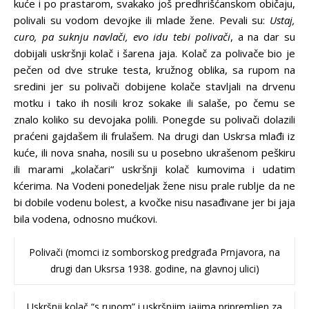
kuće i po prastarom, svakako još predhrišćanskom običaju,
polivali su vodom devojke ili mlade žene. Pevali su:
Ustaj,
curo, pa suknju navlači, evo idu tebi polivači
, a na dar su
dobijali uskršnji kolač i šarena jaja. Kolač za polivače bio je
pečen od dve struke testa, kružnog oblika, sa rupom na
sredini jer su polivači dobijene kolače stavljali na drvenu
motku i tako ih nosili kroz sokake ili salaše, po čemu se
znalo koliko su devojaka polili. Ponegde su polivači dolazili
praćeni gajdašem ili frulašem. Na drugi dan Uskrsa mlađi iz
kuće, ili nova snaha, nosili su u posebno ukrašenom peškiru
ili marami „kolačari“ uskršnji kolač kumovima i udatim
kćerima. Na Vodeni ponedeljak žene nisu prale rublje da ne
bi dobile vodenu bolest, a kvočke nisu nasađivane jer bi jaja
bila vodena, odnosno mućkovi.
Polivači (momci iz somborskog predgrađa Prnjavora, na
drugi dan Uksrsa 1938. godine, na glavnoj ulici)
Uskršnji kolač “s rupom” i uskršnjim jajima pripremljen za