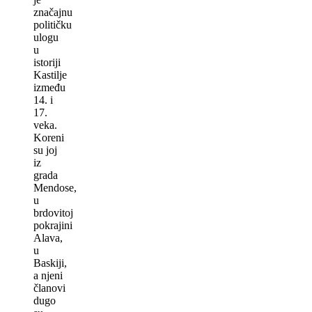
značajnu
političku
ulogu
u
istoriji
Kastilje
između
14. i
17.
veka.
Koreni
su joj
iz
grada
Mendose,
u
brdovitoj
pokrajini
Alava,
u
Baskiji,
a njeni
članovi
dugo