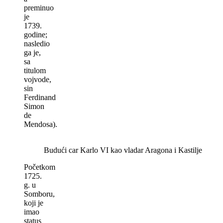
preminuo
je
1739.
godine;
nasledio
ga je,
sa
titulom
vojvode,
sin
Ferdinand
Simon
de
Mendosa).
Budući car Karlo VI kao vladar Aragona i Kastilje
Početkom
1725.
g. u
Somboru,
koji je
imao
status