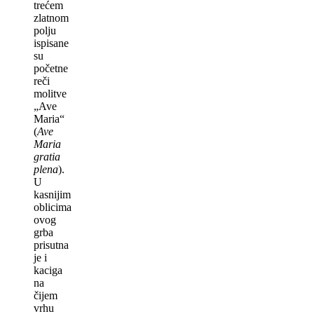
trećem
zlatnom
polju
ispisane
su
početne
reči
molitve
„Ave
Maria“
(
Ave
Maria
gratia
plena
).
U
kasnijim
oblicima
ovog
grba
prisutna
je i
kaciga
na
čijem
vrhu