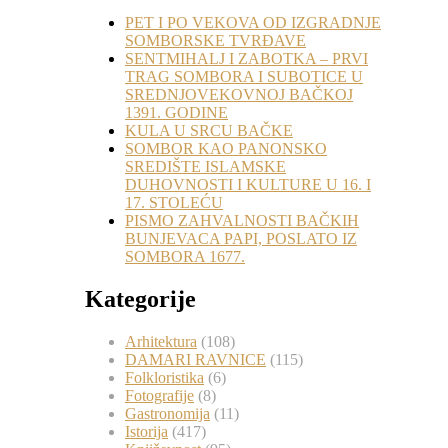
PET I PO VEKOVA OD IZGRADNJE
SOMBORSKE TVRĐAVE
SENTMIHALJ I ZABOTKA – PRVI
TRAG SOMBORA I SUBOTICE U
SREDNJOVEKOVNOJ BAČKOJ
1391. GODINE
KULA U SRCU BAČKE
SOMBOR KAO PANONSKO
SREDIŠTE ISLAMSKE
DUHOVNOSTI I KULTURE U 16. I
17. STOLEĆU
PISMO ZAHVALNOSTI BAČKIH
BUNJEVACA PAPI, POSLATO IZ
SOMBORA 1677.
Kategorije
Arhitektura
(108)
DAMARI RAVNICE
(115)
Folkloristika
(6)
Fotografije
(8)
Gastronomija
(11)
Istorija
(417)