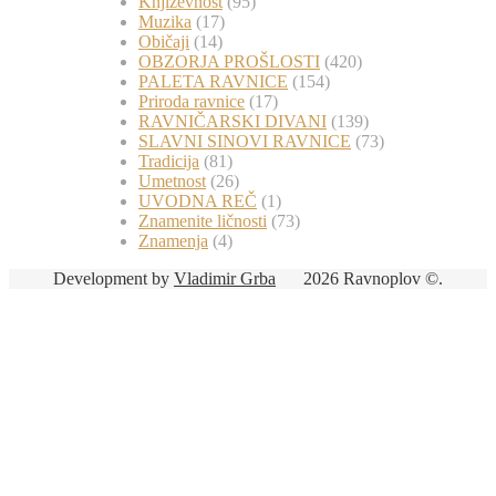
Književnost
(95)
Muzika
(17)
Običaji
(14)
OBZORJA PROŠLOSTI
(420)
PALETA RAVNICE
(154)
Priroda ravnice
(17)
RAVNIČARSKI DIVANI
(139)
SLAVNI SINOVI RAVNICE
(73)
Tradicija
(81)
Umetnost
(26)
UVODNA REČ
(1)
Znamenite ličnosti
(73)
Znamenja
(4)
Development by
Vladimir Grba
2026 Ravnoplov ©.