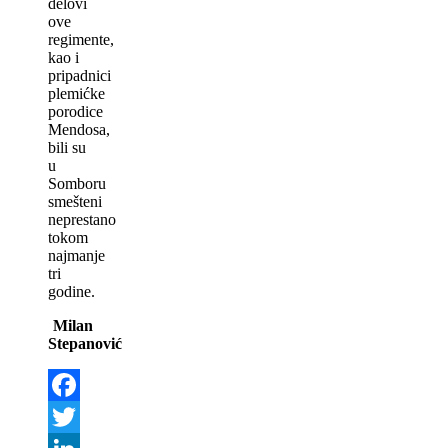
delovi
ove
regimente,
kao i
pripadnici
plemićke
porodice
Mendosa,
bili su
u
Somboru
smešteni
neprestano
tokom
najmanje
tri
godine.
Milan
Stepanović
Facebook