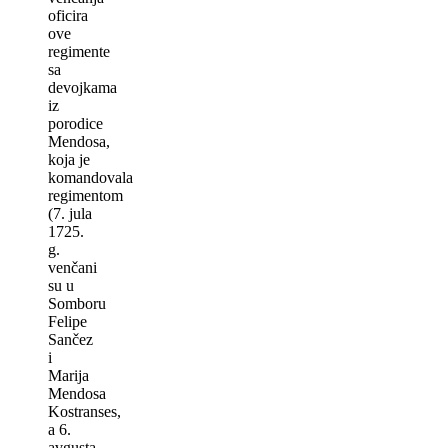
oficira
ove
regimente
sa
devojkama
iz
porodice
Mendosa,
koja je
komandovala
regimentom
(7. jula
1725.
g.
venčani
su u
Somboru
Felipe
Sančez
i
Marija
Mendosa
Kostranses,
a 6.
avgusta