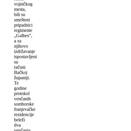
vojničkog
mesta,
bili su
smešteni
pripadnici
regimente
„Galbes“,
a za
njihovo
izdržavanje
ispostavljeni
su
računi
Bačkoj
županiji.
Te
godine
protokol
venčanih
somborske
franjevačke
rezidencije
beleži
dva
venčanja