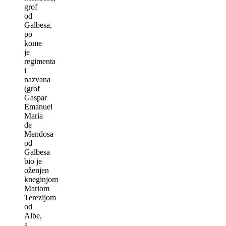
grof
od
Galbesa,
po
kome
je
regimenta
i
nazvana
(grof
Gaspar
Emanuel
Maria
de
Mendosa
od
Galbesa
bio je
oženjen
kneginjom
Mariom
Terezijom
od
Albe,
a