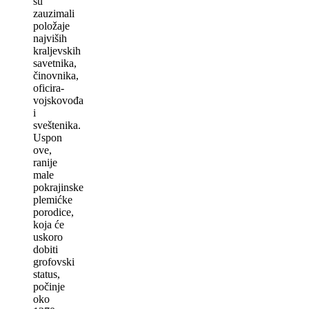
su
zauzimali
položaje
najviših
kraljevskih
savetnika,
činovnika,
oficira-
vojskovođa
i
sveštenika.
Uspon
ove,
ranije
male
pokrajinske
plemićke
porodice,
koja će
uskoro
dobiti
grofovski
status,
počinje
oko