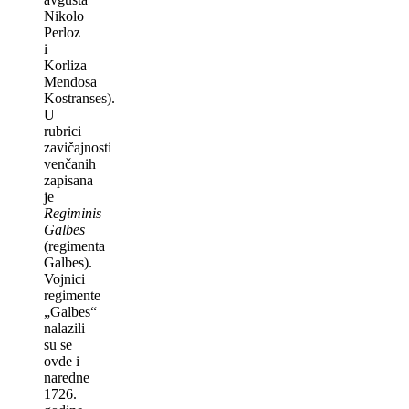
Nikolo
Perloz
i
Korliza
Mendosa
Kostranses).
U
rubrici
zavičajnosti
venčanih
zapisana
je
Regiminis
Galbes
(regimenta
Galbes).
Vojnici
regimente
„Galbes“
nalazili
su se
ovde i
naredne
1726.