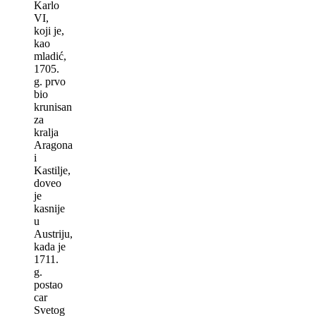
Karlo
VI,
koji je,
kao
mladić,
1705.
g. prvo
bio
krunisan
za
kralja
Aragona
i
Kastilje,
doveo
je
kasnije
u
Austriju,
kada je
1711.
g.
postao
car
Svetog