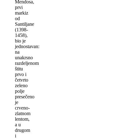
Mendosa,
prvi
markiz
od
Santiljane
(1398-
1458),
bio je
jednostavan:
na
unakrsno
razdeljenom
štitu
prvo i
četvrto
zeleno
polje
presečeno
je
crveno-
zlatnom
lentom,
a u
drugom
i