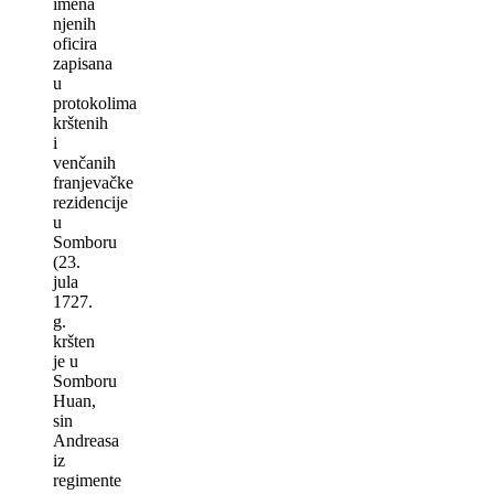
imena
njenih
oficira
zapisana
u
protokolima
krštenih
i
venčanih
franjevačke
rezidencije
u
Somboru
(23.
jula
1727.
g.
kršten
je u
Somboru
Huan,
sin
Andreasa
iz
regimente