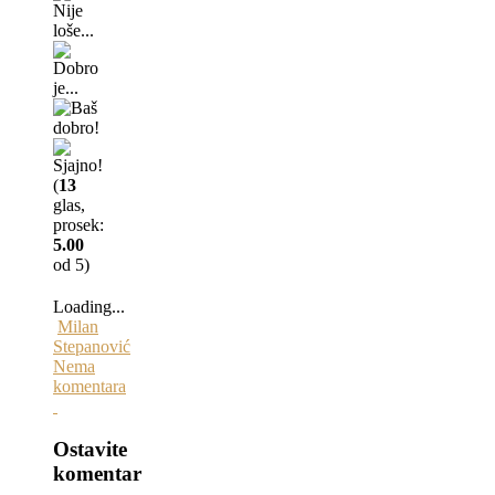
(
13
glas,
prosek:
5.00
od 5)
Loading...
Milan
Stepanović
Nema
komentara
Ostavite
komentar