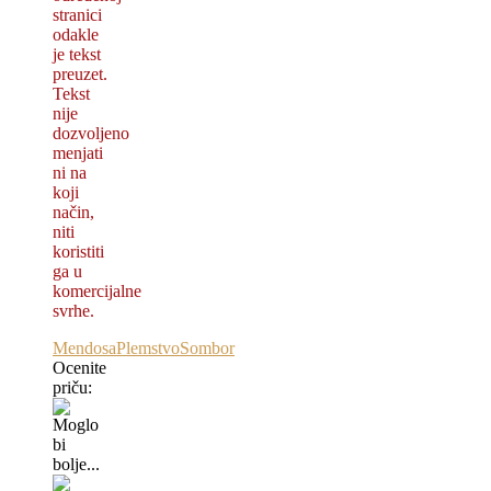
stranici
odakle
je tekst
preuzet.
Tekst
nije
dozvolјeno
menjati
ni na
koji
način,
niti
koristiti
ga u
komercijalne
svrhe.
Mendosa
Plemstvo
Sombor
Ocenite
priču: