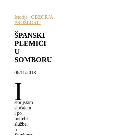
Istorija
,
OBZORJA
PROŠLOSTI
ŠPANSKI
PLEMIĆI
U
SOMBORU
06/11/2018
I
storijskim
slučajem
i po
potrebi
službe,
u
Somboru