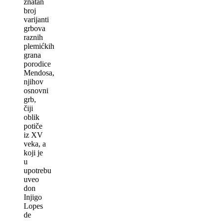
znatan
broj
varijanti
grbova
raznih
plemićkih
grana
porodice
Mendosa,
njihov
osnovni
grb,
čiji
oblik
potiče
iz XV
veka, a
koji je
u
upotrebu
uveo
don
Injigo
Lopes
de