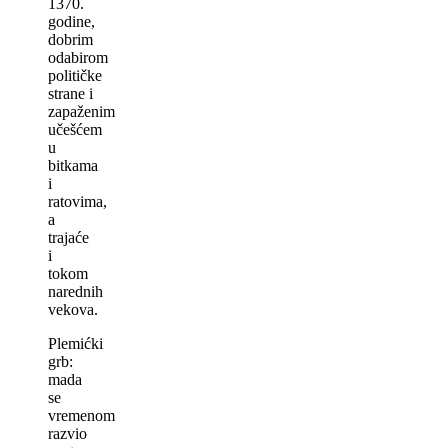
1370.
godine,
dobrim
odabirom
političke
strane i
zapaženim
učešćem
u
bitkama
i
ratovima,
a
trajaće
i
tokom
narednih
vekova.
Plemićki
grb:
mada
se
vremenom
razvio