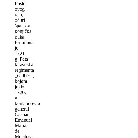
Posle
ovog
rata,
od tri
španska
konjička
puka
formirana
je
1721.
g. Peta
kirasirska
regimenta
„Galbes“,
kojom
je do
1726.
g.
komandovao
general
Gaspar
Emanuel
Maria
de
Mendosa,