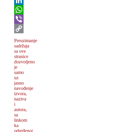
Twitter
LinkedIn
WhatsApp
Viber
Copy
Preuzimanje
sadržaja
Link
sa ove
stranice
dozvolјeno
je
samo
uz
jasno
navođenje
izvora,
naziva
i
autora,
sa
linkom
ka
određenoj