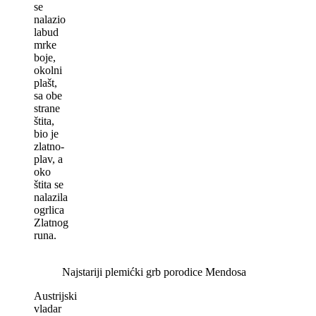
se
nalazio
labud
mrke
boje,
okolni
plašt,
sa obe
strane
štita,
bio je
zlatno-
plav, a
oko
štita se
nalazila
ogrlica
Zlatnog
runa.
Najstariji plemićki grb porodice Mendosa
Austrijski
vladar