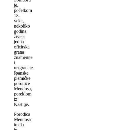
je,
početkom
18.
veka,
nekoliko
godina
živela
jedna
oficirska
grana
znamenite
i
razgranate
španske
plemićke
porodice
Mendosa,
poreklom
iz
Kastilje.
Porodica
Mendosa
imala
je