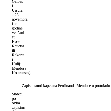
Galbes
i
Ursule,
a 28.
novembra
iste
godine
venčani
su
Hose
Reuerta
ili
Rekorta
i
Hulija
Mendosa
Kostranses).
Zapis o smrti kapetana Ferdinanda Mendose u protokolu u
Sudeći
po
ovim
zapisima,