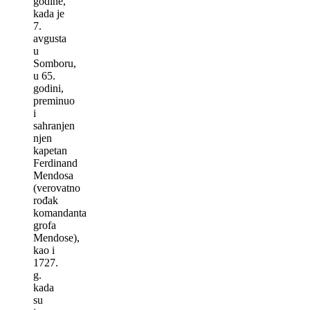
godine,
kada je
7.
avgusta
u
Somboru,
u 65.
godini,
preminuo
i
sahranjen
njen
kapetan
Ferdinand
Mendosa
(verovatno
rođak
komandanta
grofa
Mendose),
kao i
1727.
g.
kada
su