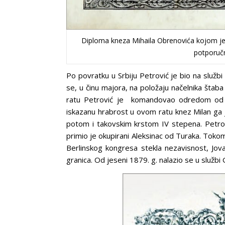
Diploma kneza Mihaila Obrenovića kojom je 
potporučn
Po povratku u Srbiju Petrović je bio na služb
se, u činu majora, na položaju načelnika šta
ratu Petrović je komandovao odredom od š
iskazanu hrabrost u ovom ratu knez Milan ga
potom i takovskim krstom IV stepena. Petrović
primio je okupirani Aleksinac od Turaka. Toko
Berlinskog kongresa stekla nezavisnost, Jova
granica. Od jeseni 1879. g. nalazio se u služ