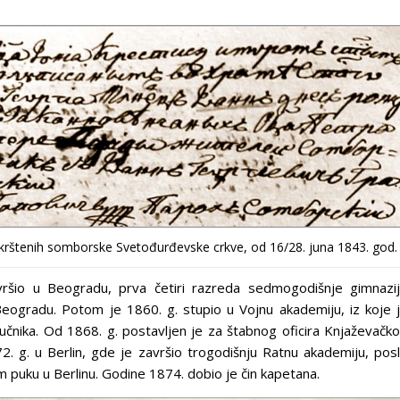
a krštenih somborske Svetođurđevske crkve, od 16/28. juna 1843. god.
vršio u Beogradu, prva četiri razreda sedmogodišnje gimnazi
Beogradu. Potom je 1860. g. stupio u Vojnu akademiju, iz koje 
ručnika. Od 1868. g. postavljen je za štabnog oficira Knjaževačk
. g. u Berlin, gde je završio trogodišnju Ratnu akademiju, pos
m puku u Berlinu. Godine 1874. dobio je čin kapetana.