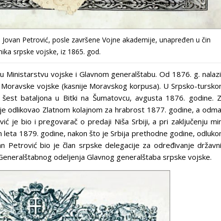
Jovan Petrović, posle završene Vojne akademije, unapređen u čin
ika srpske vojske, iz 1865. god.
i u Ministarstvu vojske i Glavnom generalštabu. Od 1876. g. nalaz
ba Moravske vojske (kasnije Moravskog korpusa). U Srpsko-tursk
est bataljona u Bitki na Šumatovcu, avgusta 1876. godine. 
 je odlikovao Zlatnom kolajnom za hrabrost 1877. godine, a odm
 je bio i pregovarač o predaji Niša Srbiji, a pri zaključenju mi
m leta 1879. godine, nakon što je Srbija prethodne godine, odluk
n Petrović bio je član srpske delegacije za određivanje državn
bi Generalštabnog odeljenja Glavnog generalštaba srpske vojske.