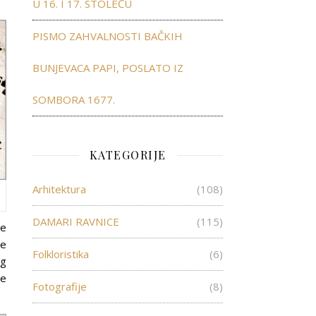
U 16. I 17. STOLEĆU
PISMO ZAHVALNOSTI BAČKIH
BUNJEVACA PAPI, POSLATO IZ
SOMBORA 1677.
KATEGORIJE
Arhitektura
(108)
DAMARI RAVNICE
(115)
je
je
Folkloristika
(6)
og
le
Fotografije
(8)