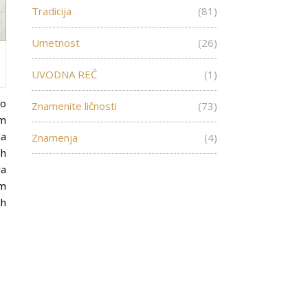
Tradicija
(81)
Umetnost
(26)
UVODNA REČ
(1)
io
Znamenite ličnosti
(73)
om
Za
Znamenja
(4)
ah
ra
om
ih