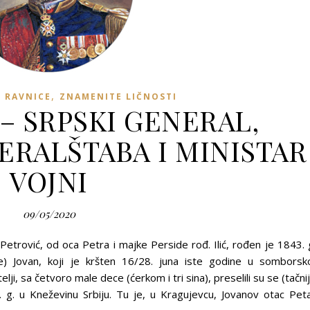
,
I RAVNICE
ZNAMENITE LIČNOSTI
– SRPSKI GENERAL,
ERALŠTABA I MINISTAR
VOJNI
09/05/2020
etrović, od oca Petra i majke Perside rođ. Ilić, rođen je 1843. 
e) Jovan, koji je kršten 16/28. juna iste godine u somborsk
lji, sa četvoro male dece (ćerkom i tri sina), preselili su se (tačni
 g. u Kneževinu Srbiju. Tu je, u Kragujevcu, Jovanov otac Pet