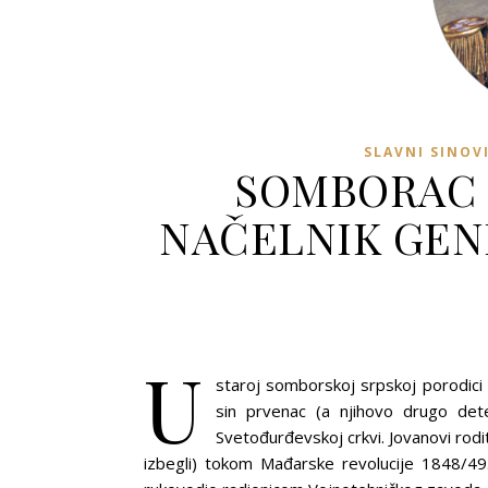
SLAVNI SINOV
SOMBORAC 
NAČELNIK GEN
U
staroj somborskoj srpskoj porodici P
sin prvenac (a njihovo drugo det
Svetođurđevskoj crkvi. Jovanovi rodite
izbegli) tokom Mađarske revolucije 1848/49.