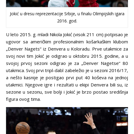
Jokić u dresu reprezentacije Srbije, u finalu Olimpijskih igara
2016. god.
U leto 2015. g. mladi Nikola Jokić (visok 211 cm) potpisao je
ugovor sa američkim profesionalnim košarkaškim klubom
„Denver Nagets“ iz Denvera u Koloradu. Prve utakmice za
svoj novi tim Jokić je odigrao u oktobru 2015. godine, a u
svojoj prvoj sezoni odigrao je za „Denver Nagetse“ 80
utakmica. Svoj prvi tripl-dabl zabeležio je u sezoni 2016/17,
a nešto kasnije je postigao prvi put 40 koševa na jednoj
utakmici. Njegove igre i rezultati u ekipi Denvera bili su, iz
sezone u sezonu, sve bolji i Jokić je brzo postao središnja
figura ovog tima.