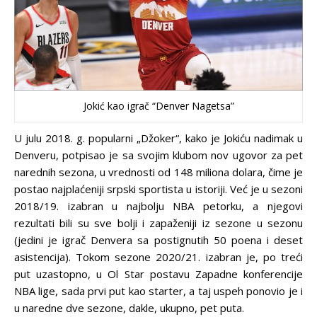
Jokić kao igrač “Denver Nagetsa”
U julu 2018. g. popularni „Džoker“, kako je Jokiću nadimak u
Denveru, potpisao je sa svojim klubom nov ugovor za pet
narednih sezona, u vrednosti od 148 miliona dolara, čime je
postao najplaćeniji srpski sportista u istoriji. Već je u sezoni
2018/19. izabran u najbolju NBA petorku, a njegovi
rezultati bili su sve bolji i zapaženiji iz sezone u sezonu
(jedini je igrač Denvera sa postignutih 50 poena i deset
asistencija). Tokom sezone 2020/21. izabran je, po treći
put uzastopno, u Ol Star postavu Zapadne konferencije
NBA lige, sada prvi put kao starter, a taj uspeh ponovio je i
u naredne dve sezone, dakle, ukupno, pet puta.