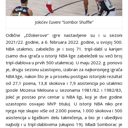
Jokićev čuveni “Sombor Shuffle”
Odlične „Džokerove“ igre nastavljene su i u sezoni
2021/22. godine, a 6. februara 2022. godine, u svojoj 500.
NBA utakmici, zabeležio je i svoj 71. tripl-dabl u karijeri
(samo dva igrača u istoriji NBA lige zabeležeili su veći broj
tripl-dablova u prvih 500 utakmica). U maju 2022. g. ponovo
je, drugu sezonu uzastopno, izabran za najkorisnijeg igrača
NBA lige, nakon što je u proseku postigao istorijski rezultat
od 27,1 poena, 13,8 skokova i 7,9 asistencija po utakmici
(posle Mozesa Melouna u sezonama 1981/82. i 1982/83,
Jokić je postao prvi centar u NBA ligi, koji je dve godine
uzastopno osvajao MVP titulu). U istoriji NBA niko pre
njega nije skupio više od 2.000 poena, 1.000 skokova i 500
asistencija u ligaškom delu takmičenja, a bio je i ubedljivo
najbolji i u tripl-dablovima (ukupno 19). Mladi Somborac je