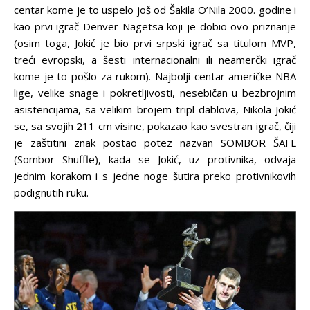
centar kome je to uspelo još od Šakila O’Nila 2000. godine i
kao prvi igrač Denver Nagetsa koji je dobio ovo priznanje
(osim toga, Jokić je bio prvi srpski igrač sa titulom MVP,
treći evropski, a šesti internacionalni ili neamerčki igrač
kome je to pošlo za rukom). Najbolji centar američke NBA
lige, velike snage i pokretljivosti, nesebičan u bezbrojnim
asistencijama, sa velikim brojem tripl-dablova, Nikola Jokić
se, sa svojih 211 cm visine, pokazao kao svestran igrač, čiji
je zaštitini znak postao potez nazvan SOMBOR ŠAFL
(Sombor Shuffle), kada se Jokić, uz protivnika, odvaja
jednim korakom i s jedne noge šutira preko protivnikovih
podignutih ruku.