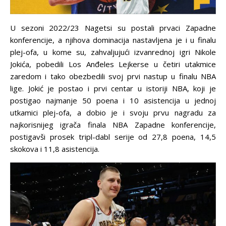
U sezoni 2022/23 Nagetsi su postali prvaci Zapadne
konferencije, a njihova dominacija nastavljena je i u finalu
plej-ofa, u kome su, zahvaljujući izvanrednoj igri Nikole
Jokića, pobedili Los Anđeles Lejkerse u četiri utakmice
zaredom i tako obezbedili svoj prvi nastup u finalu NBA
lige. Jokić je postao i prvi centar u istoriji NBA, koji je
postigao najmanje 50 poena i 10 asistencija u jednoj
utkamici plej-ofa, a dobio je i svoju prvu nagradu za
najkorisnijeg igrača finala NBA Zapadne konferencije,
postigavši prosek tripl-dabl serije od 27,8 poena, 14,5
skokova i 11,8 asistencija.