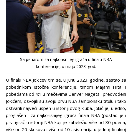
Sa peharom za najkorisnijeg igrača u finalu NBA
konferencije, u maju 2023. god.
U finalu NBA Jokićev tim se, u junu 2023. godine, sastao sa
pobednikom Istočne konferencije, timom Majami Hita, i
pobedama od 4:1 u mečevima Denver Nagetsi, predvođeni
Jokićem, osvojili su svoju prvu NBA šampionsku titulu i tako
ostvarili najveći uspeh u istoriji ovog kluba. Jokić je, ujedno,
proglašen i za najkorisnijeg igrača finala NBA (postao je i
prvi igrač u istoriji NBA koji je zabeležio više od 30 poena,
više od 20 skokova i više od 10 asistencija u jednoj finalnoj