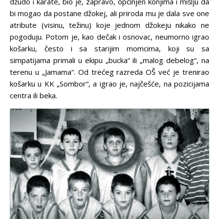
džudo i karate, bio je, zapravo, opčinjen konjima i mišlju da
bi mogao da postane džokej, ali priroda mu je dala sve one
atribute (visinu, težinu) koje jednom džokeju nikako ne
pogoduju. Potom je, kao dečak i osnovac, neumorno igrao
košarku, često i sa starijim momcima, koji su sa
simpatijama primali u ekipu „bucka“ ili „malog debelog“, na
terenu u „Jamama“. Od trećeg razreda OŠ već je trenirao
košarku u KK „Sombor“, a igrao je, najčešće, na pozicijama
centra ili beka.