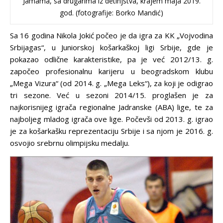
Jamama, sa drugarima iz detinjstva, krajem maja 2019.
god. (fotografije: Borko Mandić)
Sa 16 godina Nikola Jokić počeo je da igra za KK „Vojvodina
Srbijagas“, u Juniorskoj košarkaškoj ligi Srbije, gde je
pokazao odlične karakteristike, pa je već 2012/13. g.
započeo profesionalnu karijeru u beogradskom klubu
„Mega Vizura“ (od 2014. g. „Mega Leks“), za koji je odigrao
tri sezone. Već u sezoni 2014/15. proglašen je za
najkorisnijeg igrača regionalne Jadranske (ABA) lige, te za
najboljeg mladog igrača ove lige. Počevši od 2013. g. igrao
je za košarkašku reprezentaciju Srbije i sa njom je 2016. g.
osvojio srebrnu olimpijsku medalju.