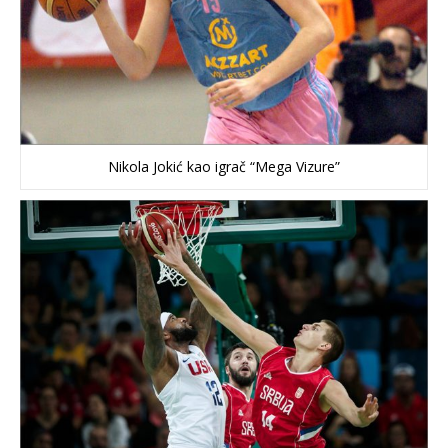
Nikola Jokić kao igrač “Mega Vizure”