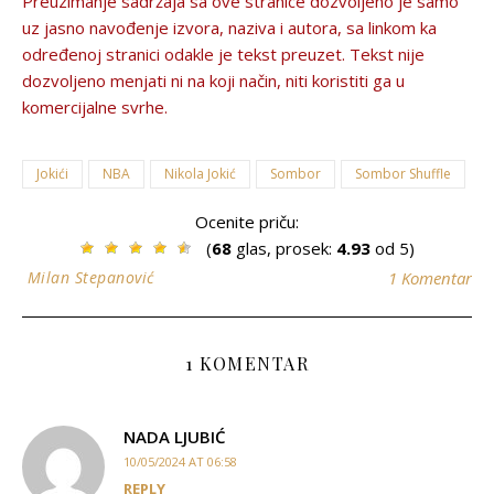
Preuzimanje sadržaja sa ove stranice dozvolјeno je samo
uz jasno navođenje izvora, naziva i autora, sa linkom ka
određenoj stranici odakle je tekst preuzet. Tekst nije
dozvolјeno menjati ni na koji način, niti koristiti ga u
komercijalne svrhe.
Jokići
NBA
Nikola Jokić
Sombor
Sombor Shuffle
Ocenite priču:
(
68
glas, prosek:
4.93
od 5)
Milan Stepanović
1 Komentar
1 KOMENTAR
NADA LJUBIĆ
10/05/2024 AT 06:58
REPLY