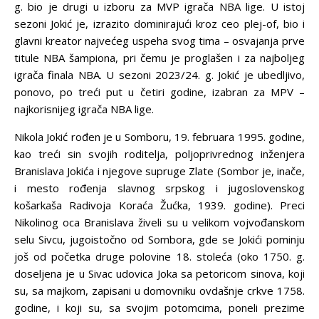
g. bio je drugi u izboru za MVP igrača NBA lige. U istoj
sezoni Jokić je, izrazito dominirajući kroz ceo plej-of, bio i
glavni kreator najvećeg uspeha svog tima – osvajanja prve
titule NBA šampiona, pri čemu je proglašen i za najboljeg
igrača finala NBA. U sezoni 2023/24. g. Jokić je ubedljivo,
ponovo, po treći put u četiri godine, izabran za MPV –
najkorisnijeg igrača NBA lige.
Nikola Jokić rođen je u Somboru, 19. februara 1995. godine,
kao treći sin svojih roditelja, poljoprivrednog inženjera
Branislava Jokića i njegove supruge Zlate (Sombor je, inače,
i mesto rođenja slavnog srpskog i jugoslovenskog
košarkaša Radivoja Koraća Žućka, 1939. godine). Preci
Nikolinog oca Branislava živeli su u velikom vojvođanskom
selu Sivcu, jugoistočno od Sombora, gde se Jokići pominju
još od početka druge polovine 18. stoleća (oko 1750. g.
doseljena je u Sivac udovica Joka sa petoricom sinova, koji
su, sa majkom, zapisani u domovniku ovdašnje crkve 1758.
godine, i koji su, sa svojim potomcima, poneli prezime