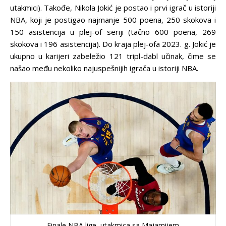
utakmici). Takođe, Nikola Jokić je postao i prvi igrač u istoriji
NBA, koji je postigao najmanje 500 poena, 250 skokova i
150 asistencija u plej-of seriji (tačno 600 poena, 269
skokova i 196 asistencija). Do kraja plej-ofa 2023. g. Jokić je
ukupno u karijeri zabeležio 121 tripl-dabl učinak, čime se
našao među nekoliko najuspešnijih igrača u istoriji NBA.
Finale NBA lige, utakmica sa Majamijem