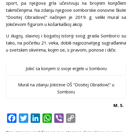
sport, pa njegova grla učestvuju na brojnim konjičkim
takmičenjima. Na zdanju njegove somborske osnovne škole
“Dositej Obradović” načinjen je 2019. g. veliki mural sa
Jokićevom figurom u košarkaškoj akciji.
U dugoj, slavnoj i bogatoj istoriji svog grada Somborci su
tako, na početku 21. veka, dobili najpoznatijeg sugrađanina
u svetskim okvirima, kojim se, s pravom, ponose i diče.
Jokić sa konjem iz svoje ergele u Somboru
Mural na zdanju Jokićeve OŠ “Dositej Obradović” u
Somboru
M. S.
Facebook
Twitter
LinkedIn
WhatsApp
Viber
Copy
Link