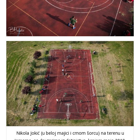
Nikola Jokić (u beloj majici i crnom šorcu) na terenu u