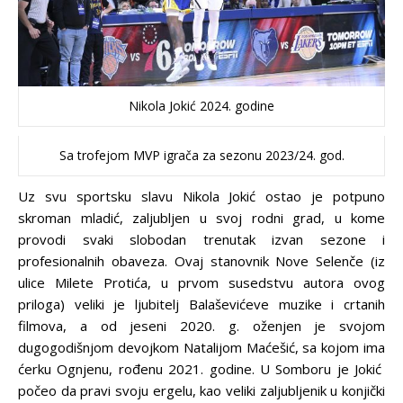
Nikola Jokić 2024. godine
Sa trofejom MVP igrača za sezonu 2023/24. god.
Uz svu sportsku slavu Nikola Jokić ostao je potpuno
skroman mladić, zaljubljen u svoj rodni grad, u kome
provodi svaki slobodan trenutak izvan sezone i
profesionalnih obaveza. Ovaj stanovnik Nove Selenče (iz
ulice Milete Protića, u prvom susedstvu autora ovog
priloga) veliki je ljubitelj Balaševićeve muzike i crtanih
filmova, a od jeseni 2020. g. oženjen je svojom
dugogodišnjom devojkom Natalijom Maćešić, sa kojom ima
ćerku Ognjenu, rođenu 2021. godine. U Somboru je Jokić
počeo da pravi svoju ergelu, kao veliki zaljubljenik u konjički