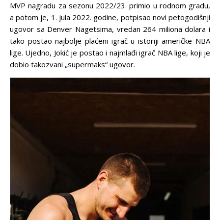
MVP nagradu za sezonu 2022/23. primio u rodnom gradu,
a potom je, 1. jula 2022. godine, potpisao novi petogodišnji
ugovor sa Denver Nagetsima, vredan 264 miliona dolara i
tako postao najbolje plaćeni igrač u istoriji američke NBA
lige. Ujedno, Jokić je postao i najmlađi igrač NBA lige, koji je
dobio takozvani „supermaks“ ugovor.