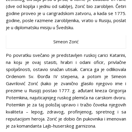
(dve od koplja i jednu od sablje), Zorić bio zarobljen. Četiri
godine proveo je u carigradskom zatvoru, a kada se 1775.
godine, posle razmene zarobljenika, vratio u Rusiju, poslat
je u diplomatsku misiju u Švedsku.
Simeon Zorić
Po povratku svečano je predstavljen ruskoj carici Katarini,
na koju je ovaj stasiti, hrabri i odani oficir, privlačne
spoljašnosti, ostavio snažan utisak. Carica ga je odlikovala
Ordenom Sv. Đorđa IV stepena, a potom je Simeon
Gavrilović Zorić (kako je zvanično glasilo njegovo ime i
prezime u Rusiji) postao 1777. g. ađutant kneza Grigorija
Potemkina, najuticajnijeg ruskog plemića na carskom dvoru.
Potemkin je za taj položaj upravo i tražio čoveka njegovih
kvaliteta – lepog, zdravog, profinjenog, spretnog i sa
reputacijom heroja. Zorić je dobio čin pukovnika i imenovan
je za komandanta Lajb-huserskog garnizona.