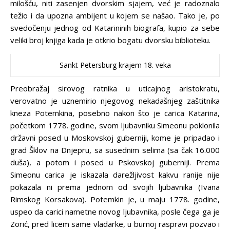
milošću, niti zasenjen dvorskim sjajem, već je radoznalo
težio i da upozna ambijent u kojem se našao. Tako je, po
svedočenju jednog od Katarininih biografa, kupio za sebe
veliki broj knjiga kada je otkrio bogatu dvorsku biblioteku.
Sankt Petersburg krajem 18. veka
Preobražaj sirovog ratnika u uticajnog aristokratu,
verovatno je uznemirio njegovog nekadašnjeg zaštitnika
kneza Potemkina, posebno nakon što je carica Katarina,
početkom 1778. godine, svom ljubavniku Simeonu poklonila
državni posed u Moskovskoj guberniji, kome je pripadao i
grad Šklov na Dnjepru, sa susednim selima (sa čak 16.000
duša), a potom i posed u Pskovskoj guberniji. Prema
Simeonu carica je iskazala darežljivost kakvu ranije nije
pokazala ni prema jednom od svojih ljubavnika (Ivana
Rimskog Korsakova). Potemkin je, u maju 1778. godine,
uspeo da carici nametne novog ljubavnika, posle čega ga je
Zorić, pred licem same vladarke, u burnoj raspravi pozvao i