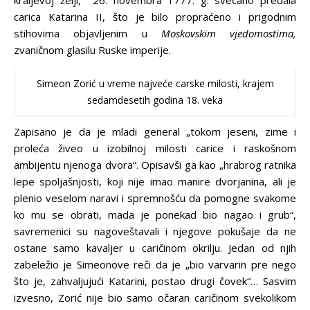
kraljevoj želji, 26. novembra 1777. g. svečano predala
carica Katarina II, što je bilo propraćeno i prigodnim
stihovima objavljenim u
Moskovskim vjedomostima,
zvaničnom glasilu Ruske imperije.
Simeon Zorić u vreme najveće carske milosti, krajem
sedamdesetih godina 18. veka
Zapisano je da je mladi general „tokom jeseni, zime i
proleća živeo u izobilnoj milosti carice i raskošnom
ambijentu njenoga dvora“. Opisavši ga kao „hrabrog ratnika
lepe spoljašnjosti, koji nije imao manire dvorjanina, ali je
plenio veselom naravi i spremnošću da pomogne svakome
ko mu se obrati, mada je ponekad bio nagao i grub“,
savremenici su nagoveštavali i njegove pokušaje da ne
ostane samo kavaljer u caričinom okrilju. Jedan od njih
zabeležio je Simeonove reči da je „bio varvarin pre nego
što je, zahvaljujući Katarini, postao drugi čovek“… Sasvim
izvesno, Zorić nije bio samo očaran caričinom svekolikom