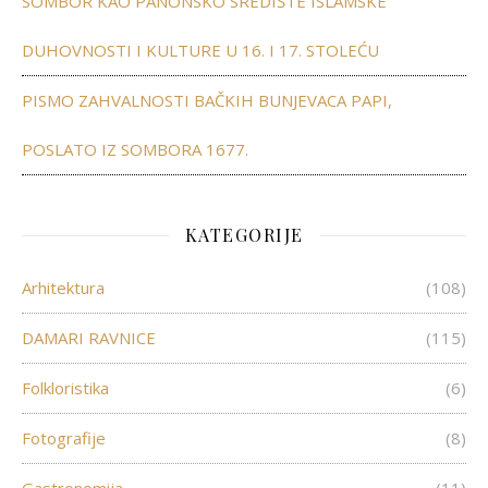
SOMBOR KAO PANONSKO SREDIŠTE ISLAMSKE
DUHOVNOSTI I KULTURE U 16. I 17. STOLEĆU
PISMO ZAHVALNOSTI BAČKIH BUNJEVACA PAPI,
POSLATO IZ SOMBORA 1677.
KATEGORIJE
Arhitektura
(108)
DAMARI RAVNICE
(115)
Folkloristika
(6)
Fotografije
(8)