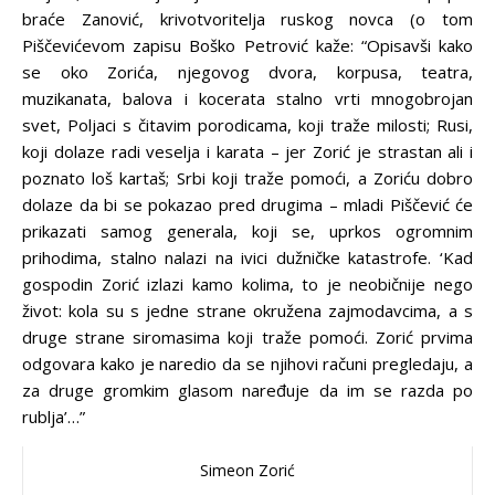
braće Zanović, krivotvoritelja ruskog novca (o tom
Piščevićevom zapisu Boško Petrović kaže: “Opisavši kako
se oko Zorića, njegovog dvora, korpusa, teatra,
muzikanata, balova i kocerata stalno vrti mnogobrojan
svet, Poljaci s čitavim porodicama, koji traže milosti; Rusi,
koji dolaze radi veselja i karata – jer Zorić je strastan ali i
poznato loš kartaš; Srbi koji traže pomoći, a Zoriću dobro
dolaze da bi se pokazao pred drugima – mladi Piščević će
prikazati samog generala, koji se, uprkos ogromnim
prihodima, stalno nalazi na ivici dužničke katastrofe. ‘Kad
gospodin Zorić izlazi kamo kolima, to je neobičnije nego
život: kola su s jedne strane okružena zajmodavcima, a s
druge strane siromasima koji traže pomoći. Zorić prvima
odgovara kako je naredio da se njihovi računi pregledaju, a
za druge gromkim glasom naređuje da im se razda po
rublja’…”
Simeon Zorić