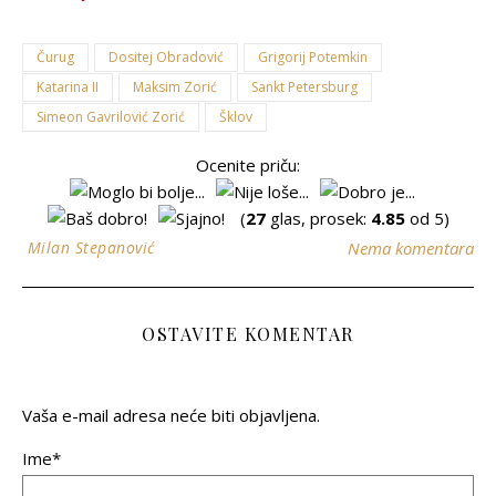
Čurug
Dositej Obradović
Grigorij Potemkin
Katarina II
Maksim Zorić
Sankt Petersburg
Simeon Gavrilović Zorić
Šklov
Ocenite priču:
(
27
glas, prosek:
4.85
od 5)
Milan Stepanović
Nema komentara
OSTAVITE KOMENTAR
Vaša e-mail adresa neće biti objavljena.
Ime*