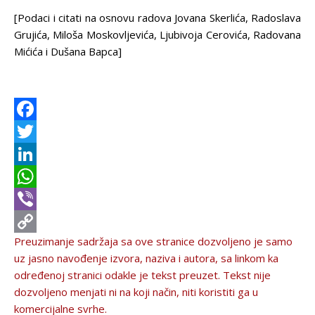
[Podaci i citati na osnovu radova Jovana Skerlića, Radoslava
Grujića, Miloša Moskovljevića, Ljubivoja Cerovića, Radovana
Mićića i Dušana Bapca]
Facebook
Twitter
LinkedIn
WhatsApp
Viber
Preuzimanje sadržaja sa ove stranice dozvolјeno je samo
Copy
uz jasno navođenje izvora, naziva i autora, sa linkom ka
Link
određenoj stranici odakle je tekst preuzet. Tekst nije
dozvolјeno menjati ni na koji način, niti koristiti ga u
komercijalne svrhe.