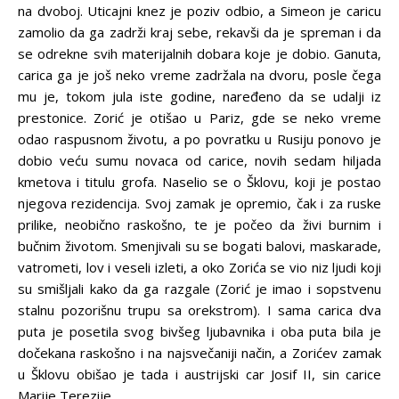
na dvoboj. Uticajni knez je poziv odbio, a Simeon je caricu
zamolio da ga zadrži kraj sebe, rekavši da je spreman i da
se odrekne svih materijalnih dobara koje je dobio. Ganuta,
carica ga je još neko vreme zadržala na dvoru, posle čega
mu je, tokom jula iste godine, naređeno da se udalji iz
prestonice. Zorić je otišao u Pariz, gde se neko vreme
odao raspusnom životu, a po povratku u Rusiju ponovo je
dobio veću sumu novaca od carice, novih sedam hiljada
kmetova i titulu grofa. Naselio se o Šklovu, koji je postao
njegova rezidencija. Svoj zamak je opremio, čak i za ruske
prilike, neobično raskošno, te je počeo da živi burnim i
bučnim životom. Smenjivali su se bogati balovi, maskarade,
vatrometi, lov i veseli izleti, a oko Zorića se vio niz ljudi koji
su smišljali kako da ga razgale (Zorić je imao i sopstvenu
stalnu pozorišnu trupu sa orekstrom). I sama carica dva
puta je posetila svog bivšeg ljubavnika i oba puta bila je
dočekana raskošno i na najsvečaniji način, a Zorićev zamak
u Šklovu obišao je tada i austrijski car Josif II, sin carice
Marije Terezije.