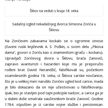
Šklov na veduti s kraja 18. veka
Sadašnji izgled nekadašnjeg dvorca Simeona Zorića u
Šklovu
Na Zorićevim zabavama kockalo se o ogromne iznose
(čuveni ruski književnik A. S. Puškin, u svom delu „Pikova
dama“, govori o Zoriću kao o znamenitom igraču – kockaru).
Upravljači Zorićevog dvora u Šklovu, braća Zanovići,
zapravo avanturisti i hazarderi koje mu je preporučio
rođeni brat David Nerandžić, falsifikovali su, početkom
osamdesetih godina 18. veka, iz Šklova carske novčanice,
što je u velikoj meri narušilo Zorićev ugled kod carice, mada
je bilo dokazano da on nije učestvovao u falsifikovanju.
Ipak, bio je stavljen pod tajni policijski nadzor, a carica ga je
u dubini duše smatrala saučesnikom braće Zanović. Godine
1784. otpušten je iz carske vojne službe i penzionisan.