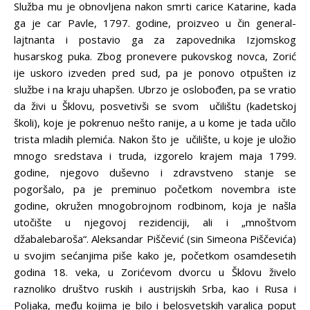
Služba mu je obnovljena nakon smrti carice Katarine, kada
ga je car Pavle, 1797. godine, proizveo u čin general-
lajtnanta i postavio ga za zapovednika Izjomskog
husarskog puka. Zbog pronevere pukovskog novca, Zorić
ije uskoro izveden pred sud, pa je ponovo otpušten iz
službe i na kraju uhapšen. Ubrzo je oslobođen, pa se vratio
da živi u Šklovu, posvetivši se svom učilištu (kadetskoj
školi), koje je pokrenuo nešto ranije, a u kome je tada učilo
trista mladih plemića. Nakon što je učilište, u koje je uložio
mnogo sredstava i truda, izgorelo krajem maja 1799.
godine, njegovo duševno i zdravstveno stanje se
pogoršalo, pa je preminuo početkom novembra iste
godine, okružen mnogobrojnom rodbinom, koja je našla
utočište u njegovoj rezidenciji, ali i „mnoštvom
džabalebaroša“. Aleksandar Piščević (sin Simeona Piščevića)
u svojim sećanjima piše kako je, početkom osamdesetih
godina 18. veka, u Zorićevom dvorcu u Šklovu živelo
raznoliko društvo ruskih i austrijskih Srba, kao i Rusa i
Poljaka, među kojima je bilo i belosvetskih varalica poput