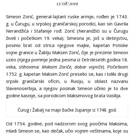
13/08/2019
Simeon Zorić, general-lajtant ruske armije, rođen je 1743.
g. u Čurugu, u srpskoj graničarskoj porodici, kao sin Gavrila
Nerandžića i Stafanije rođ. Zorić (Nerandžići su u Čurugu
živeli i početkom 19. veka). Simeona je, još u detinjstvu,
posinio brat od strica njegove majke, kapetan Potiske
vojne granice u Žablju Maksim Zorić, čije je prezime Simeon
uzeo (njega pominje jedna pesma iz četrdesetih godina 18.
veka, stihovima:
Maksim Zoriče, dobar vojniče
). Početkom
1752. g. kapetan Maksim Zorić preselio se, kao i toliki drugi
srpski graničarski oficiri, u Rusiju, u oblast nazvanu
Slavenoserbija, a njegov posinak Simeon učinio je to dve
godine kasnije, sa porodicom Maksimovog brata Vasilija.
Čurug i Žabalj na mapi Bačke županije iz 1748. god.
Od 1754. godine, pod nadzorom svog poočima Maksima,
mladi Simeon se, kao dečak, učio vojnim veštinama, koje su