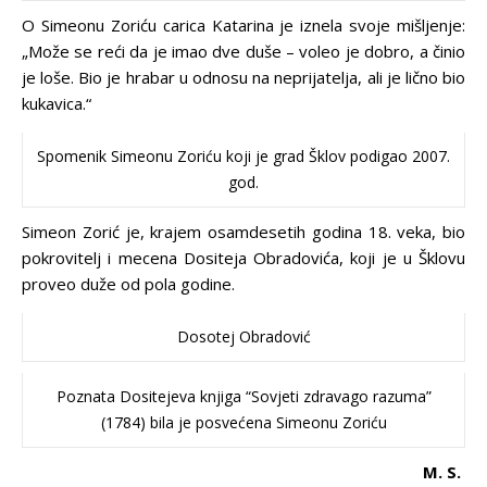
O Simeonu Zoriću carica Katarina je iznela svoje mišljenje:
„Može se reći da je imao dve duše – voleo je dobro, a činio
je loše. Bio je hrabar u odnosu na neprijatelja, ali je lično bio
kukavica.“
Spomenik Simeonu Zoriću koji je grad Šklov podigao 2007.
god.
Simeon Zorić je, krajem osamdesetih godina 18. veka, bio
pokrovitelj i mecena Dositeja Obradovića, koji je u Šklovu
proveo duže od pola godine.
Dosotej Obradović
Poznata Dositejeva knjiga “Sovjeti zdravago razuma”
(1784) bila je posvećena Simeonu Zoriću
M. S.