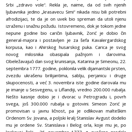
Srbi „zdravo vole“. Rekla je, naime, da od svih njenih
ljubavnika jedino „krasavecu Simi“ nikada nisu bili potrebni
afrodizijaci, te da je on uvek bio spreman da utoli njenu
izraženu i snažnu požudu. Istovremeno, dok je tokom jedne
nepune godine bio caričin ljubavnik, Zorić je dobio čin
general-majora i postavljen je za šefa Kavalergardskog
korpusa, kao i Ahirskog husarskog puka. Carica je svog
novog milosnika obasipala pažnjom i darovima.
Obeležavajući dan svog krunisanja, Katarina je Simeonu, 22.
septembra 1777. godine, poklonila velik dijamantski prsten,
zvezdu ukrašenu brilijantima, sablju, perjanicu i druge
skupocenosti, a već 3. novembra iste godine darovala mu
je imanje u Sesvegenu, u Liflandiji, vredno 200.000 rubalja.
Nešto kasnije dobio je i dvorac u Petrogradu i, povrh
svega, još 300.000 rubalja u gotovini. Simeon Zorić je
promovisan u javnu ličnost, pa je odlikovan malteškim
Ordenom Sv. Jovana, a poljski kralj Stanislav Avgust dodelio
mu je ordene Sv. Stanislava i Belog orla, koje mu je, po