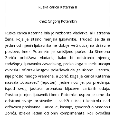
Ruska carica Katarina II
Knez Grigorij Potemkin
Ruska carica Katarina bila je razborita vladarka, ali i strasna
žena, koja je stalno menjala ljubavnike. Trudeći se da ni
jedan od njenih ljubavnika ne dobije veći uticaj na državne
poslove, knez Potemkin je smišljeno počeo da Simeona
Zorića približava vladarki, kako bi odstranio njenog
tadašnjeg ljubavnika Zavadskog, preko koga su neki uticajni
dvorski i oficirski krugovi pokušavali da ga uklone. I zaista,
nije prošlo mnogo vremena, a Zorić, koga je carica Katarina
nazvala „krasavec“ (lepotan), jedne noći je, po predanju,
ispod svog jastuka pronašao ključeve caričinih odaja.
Postao je njen ljubavnik i knez Potemkin uspeo je time da
odstrani svoje protivnike i zadrži uticaj i kontrolu nad
državnim poslovima. Carica je, kasnije, govoreći o Simeonu
Zoriću, izrekla jedan od onih komplimenata, koji ovdašnji