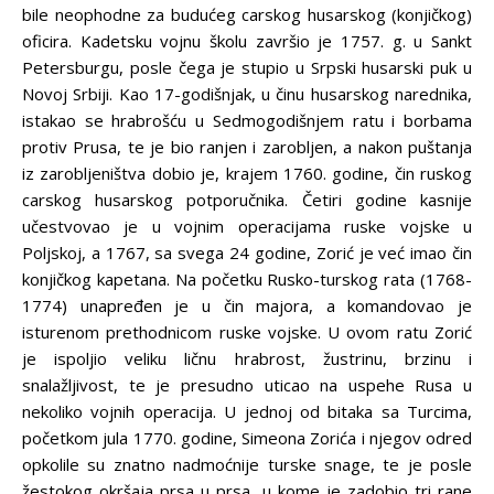
bile neophodne za budućeg carskog husarskog (konjičkog)
oficira. Kadetsku vojnu školu završio je 1757. g. u Sankt
Petersburgu, posle čega je stupio u Srpski husarski puk u
Novoj Srbiji. Kao 17-godišnjak, u činu husarskog narednika,
istakao se hrabrošću u Sedmogodišnjem ratu i borbama
protiv Prusa, te je bio ranjen i zarobljen, a nakon puštanja
iz zarobljeništva dobio je, krajem 1760. godine, čin ruskog
carskog husarskog potporučnika. Četiri godine kasnije
učestvovao je u vojnim operacijama ruske vojske u
Poljskoj, a 1767, sa svega 24 godine, Zorić je već imao čin
konjičkog kapetana. Na početku Rusko-turskog rata (1768-
1774) unapređen je u čin majora, a komandovao je
isturenom prethodnicom ruske vojske. U ovom ratu Zorić
je ispoljio veliku ličnu hrabrost, žustrinu, brzinu i
snalažljivost, te je presudno uticao na uspehe Rusa u
nekoliko vojnih operacija. U jednoj od bitaka sa Turcima,
početkom jula 1770. godine, Simeona Zorića i njegov odred
opkolile su znatno nadmoćnije turske snage, te je posle
žestokog okršaja prsa u prsa, u kome je zadobio tri rane