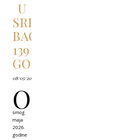
U
SREDNJOVEKOVNOJ
BAČKOJ
1391.
GODINE
08/05/2026
O
smog
maja
2026.
godine