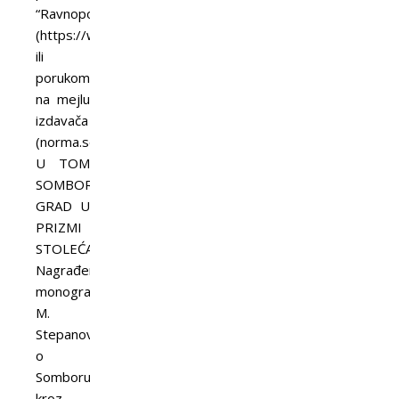
“Ravnopolov”
(https://www.facebook.com/ravnoplov)
ili
porukom
na mejlu
izdavača
(norma.sombor@gmail.com).
U TOM
SOMBORU…
GRAD U
PRIZMI
STOLEĆA
Nagrađena
monografija
M.
Stepanovića
o
Somboru
kroz