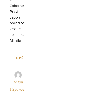
Coborsentmihalj.
Pravi
uspon
porodice
vezuje
se za
Mihaila…
OPŠIRNIJE
Milan
Stepanović