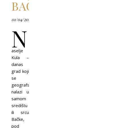
BAČKE
01/04/2026
N
aselje
Kula –
danas
grad koji
se
geografski
nalazi u
samom
središtu
ili srcu
Bačke,
pod