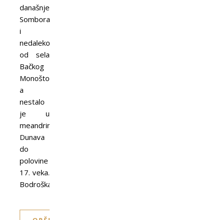
današnjeg
Sombora
i
nedaleko
od sela
Bačkog
Monoštora,
a
nestalo
je u
meandrima
Dunava
do
polovine
17. veka.
Bodroška…