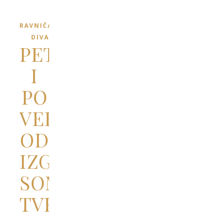
RAVNIČARSKI
DIVANI
PET
I
PO
VEKOVA
OD
IZGRADNJE
SOMBORSKE
TVRĐAVE