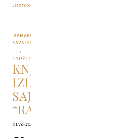
Stepanović
DAMARI
RAVNICE
,
KNJIŽEVNOST
KNJIŽARSKI
IZLOG
SAJTA
“RAVNOPLOV”
05/10/2022