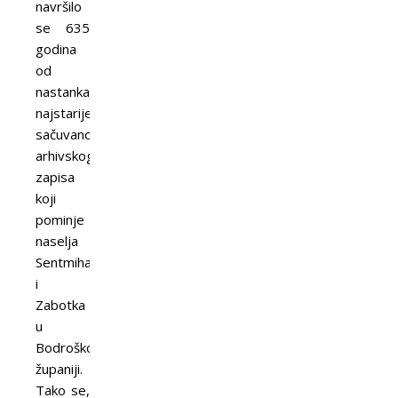
navršilo
se 635
godina
od
nastanka
najstarijeg
sačuvanog
arhivskog
zapisa
koji
pominje
naselja
Sentmihalj
i
Zabotka
u
Bodroškoj
županiji.
Tako se,