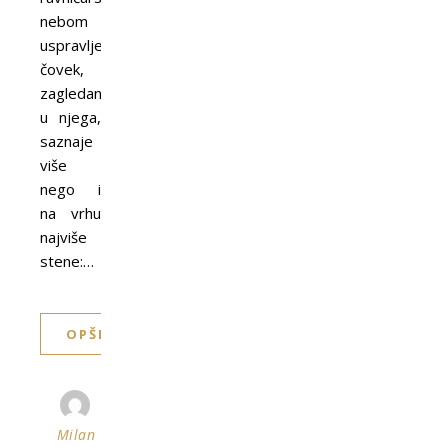
nebom
uspravljen
čovek,
zagledan
u njega,
saznaje
više
nego i
na vrhu
najviše
stene:…
OPŠIRNIJE
Milan