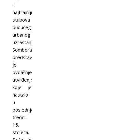
i
najtrajnijih
stubova
budućeg
urbanog
uzrastanja
Sombora
predstavljalo
je
ovdašnje
utvrđenje,
koje je
nastalo
u
poslednjoj
trećini
15.
stoleća.
Priča o