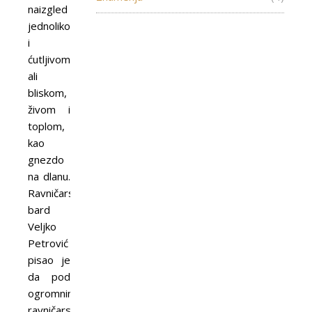
naizgled
jednolikom
i
ćutljivom,
ali
bliskom,
živom i
toplom,
kao
gnezdo
na dlanu.
Ravničarski
bard
Veljko
Petrović
pisao je
da pod
ogromnim
ravničarskim