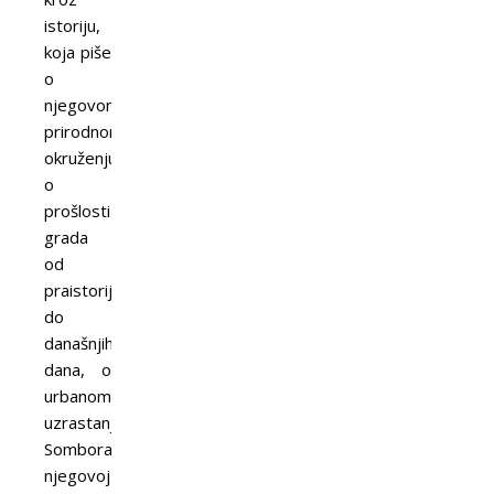
istoriju,
koja piše
o
njegovom
prirodnom
okruženju,
o
prošlosti
grada
od
praistorije
do
današnjih
dana, o
urbanom
uzrastanju
Sombora,
njegovoj