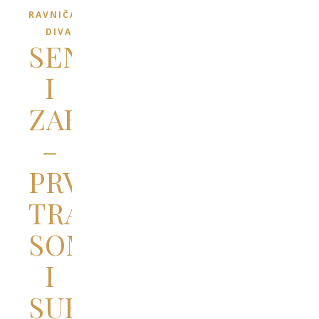
RAVNIČARSKI
DIVANI
SENTMIHALJ
I
ZABOTKA
–
PRVI
TRAG
SOMBORA
I
SUBOTICE