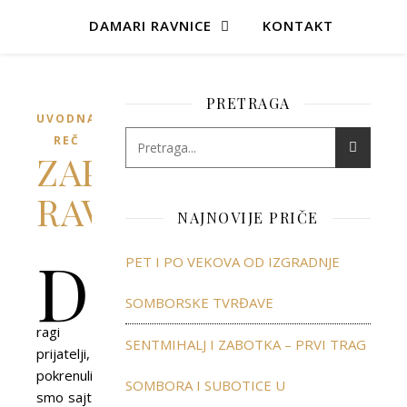
DAMARI RAVNICE
KONTAKT
PRETRAGA
UVODNA
REČ
ZAPLOVIMO
RAVNOPLOVOM!
NAJNOVIJE PRIČE
D
PET I PO VEKOVA OD IZGRADNJE
SOMBORSKE TVRĐAVE
ragi
SENTMIHALJ I ZABOTKA – PRVI TRAG
prijatelji,
pokrenuli
SOMBORA I SUBOTICE U
smo sajt