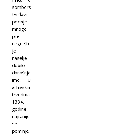
somborskoj
tvrđavi
počinje
mnogo
pre
nego što
je
naselje
dobilo
današnje
ime. U
arhivskim
izvorima
1334.
godine
najranije
se
pominje