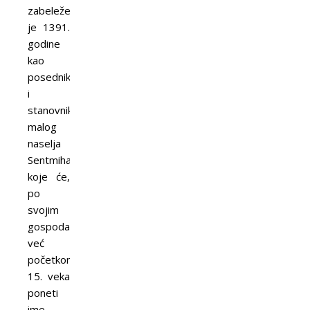
zabeležen
je 1391.
godine
kao
posednik
i
stanovnik
malog
naselja
Sentmihalj,
koje će,
po
svojim
gospodarima,
već
početkom
15. veka
poneti
ime