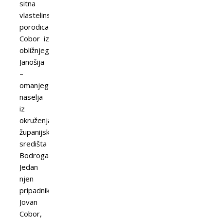
sitna
vlastelinska
porodica
Cobor iz
obližnjeg
Janošija
–
omanjeg
naselja
iz
okruženja
županijskog
središta
Bodroga.
Jedan
njen
pripadnik,
Jovan
Cobor,