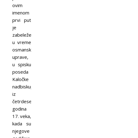
ovim
imenom
prvi put
je
zabeleženo
u vreme
osmanske
uprave,
u spisku
poseda
Kaločke
nadbiskupije
iz
četrdesetih
godina
17. veka,
kada su
njegove