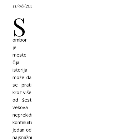
11/06/2026
S
ombor
je
mesto
čija
istorija
može da
se prati
kroz više
od šest
vekova
neprekidnog
kontinuiteta.
Jedan od
najsnažnijih