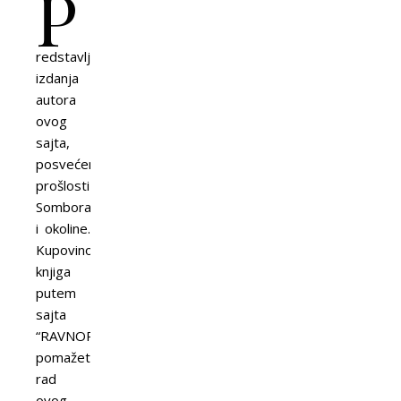
P
redstavljamo
izdanja
autora
ovog
sajta,
posvećena
prošlosti
Sombora
i okoline.
Kupovinom
knjiga
putem
sajta
“RAVNOPLOV”
pomažete
rad
ovog