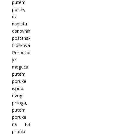
putem
pošte,
uz
naplatu
osnovnih
poštanskih
troškova.
Porudžbina
je
moguća
putem
poruke
ispod
ovog
priloga,
putem
poruke
na FB
profilu