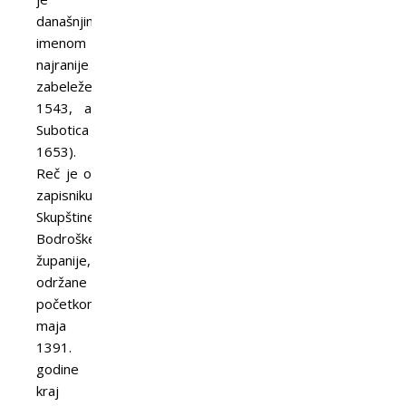
današnjim
imenom
najranije
zabeležen
1543, a
Subotica
1653).
Reč je o
zapisniku
Skupštine
Bodroške
županije,
održane
početkom
maja
1391.
godine
kraj