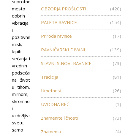
suprotnosti,
mesto
OBZORJA PROŠLOSTI
(420)
dobrih
PALETA RAVNICE
(154)
vibracija
i
Priroda ravnice
(17)
pozitivnih
misli,
RAVNIČARSKI DIVANI
(139)
lepih
sećanja i
SLAVNI SINOVI RAVNICE
(73)
vrednih
podsećanja
Tradicija
(81)
na život
u tihom,
Umetnost
(26)
mirnom,
skromnom
UVODNA REČ
(1)
i
uzdržljivom
Znamenite ličnosti
(73)
svetu,
samo
Znamenja
(4)