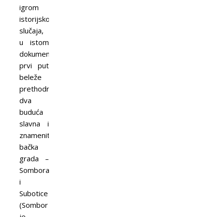
igrom
istorijskog
slučaja,
u istom
dokumentu
prvi put
beleže
prethodnice
dva
buduća
slavna i
znamenita
bačka
grada –
Sombora
i
Subotice
(Sombor
je