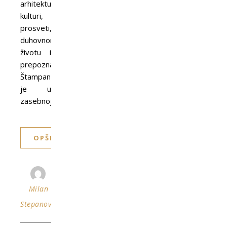
arhitekturi,
kulturi,
prosveti,
duhovnom
životu i
prepoznatljivostima.
Štampana
je u
zasebnoj…
OPŠIRNIJE
Milan
Stepanović