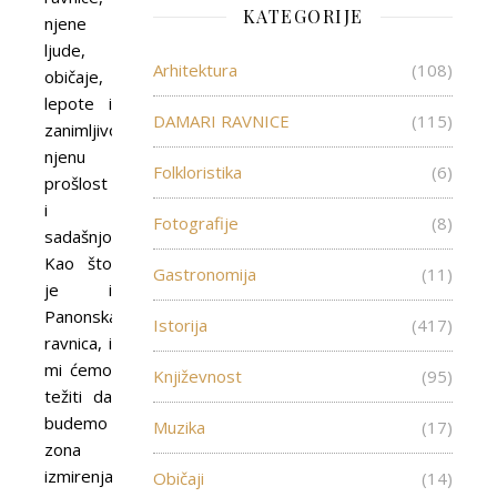
KATEGORIJE
njene
ljude,
Arhitektura
(108)
običaje,
lepote i
DAMARI RAVNICE
(115)
zanimljivosti,
njenu
Folkloristika
(6)
prošlost
i
Fotografije
(8)
sadašnjost.
Kao što
Gastronomija
(11)
je i
Panonska
Istorija
(417)
ravnica, i
mi ćemo
Književnost
(95)
težiti da
budemo
Muzika
(17)
zona
izmirenja
Običaji
(14)