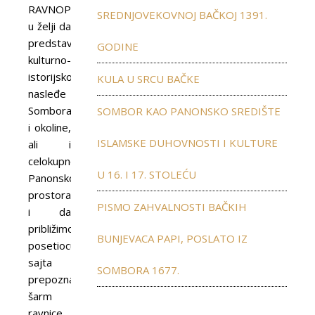
RAVNOPLOV
SREDNJOVEKOVNOJ BAČKOJ 1391.
u želji da
predstavimo
GODINE
kulturno-
istorijsko
KULA U SRCU BAČKE
nasleđe
Sombora
SOMBOR KAO PANONSKO SREDIŠTE
i okoline,
ISLAMSKE DUHOVNOSTI I KULTURE
ali i
celokupnog
U 16. I 17. STOLEĆU
Panonskog
prostora
PISMO ZAHVALNOSTI BAČKIH
i da
približimo
BUNJEVACA PAPI, POSLATO IZ
posetiocu
sajta
SOMBORA 1677.
prepoznatljiv
šarm
ravnice,