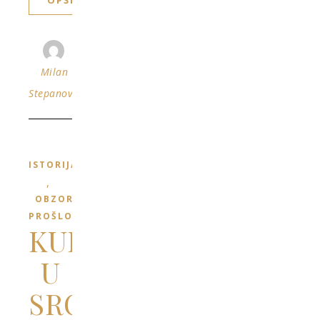
OPŠIRNIJE
Milan
Stepanović
ISTORIJA
,
OBZORJA
PROŠLOSTI
KULA
U
SRCU