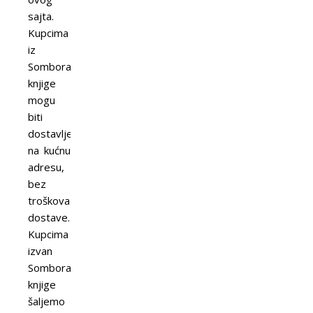
sajta.
Kupcima
iz
Sombora
knjige
mogu
biti
dostavljene
na kućnu
adresu,
bez
troškova
dostave.
Kupcima
izvan
Sombora
knjige
šaljemo