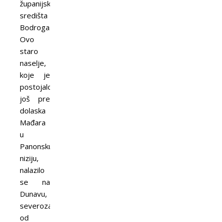
županijskog
središta
Bodroga.
Ovo
staro
naselje,
koje je
postojalo
još pre
dolaska
Mađara
u
Panonsku
niziju,
nalazilo
se na
Dunavu,
severozapadno
od