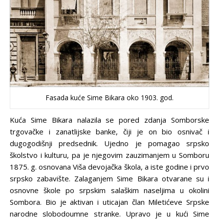
Fasada kuće Sime Bikara oko 1903. god.
Kuća Sime Bikara nalazila se pored zdanja Somborske
trgovačke i zanatlijske banke, čiji je on bio osnivač i
dugogodišnji predsednik. Ujedno je pomagao srpsko
školstvo i kulturu, pa je njegovim zauzimanjem u Somboru
1875. g. osnovana Viša devojačka škola, a iste godine i prvo
srpsko zabavište. Zalaganjem Sime Bikara otvarane su i
osnovne škole po srpskim salaškim naseljima u okolini
Sombora. Bio je aktivan i uticajan član Miletićeve Srpske
narodne slobodoumne stranke. Upravo je u kući Sime