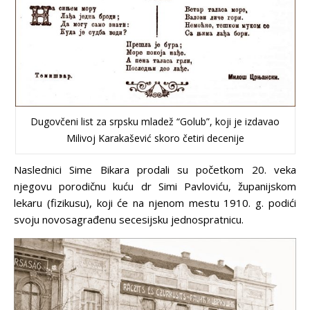
Dugovčeni list za srpsku mladež “Golub”, koji je izdavao
Milivoj Karakašević skoro četiri decenije
Naslednici Sime Bikara prodali su početkom 20. veka
njegovu porodičnu kuću dr Simi Pavloviću, županijskom
lekaru (fizikusu), koji će na njenom mestu 1910. g. podići
svoju novosagrađenu secesijsku jednospratnicu.