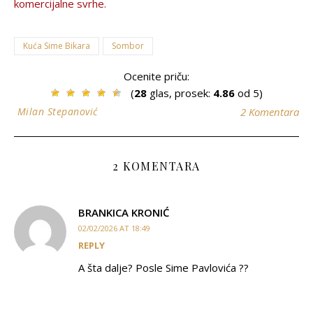
komercijalne svrhe.
Kuća Sime Bikara
Sombor
Ocenite priču:
(
28
glas, prosek:
4.86
od 5)
Milan Stepanović
2 Komentara
2 KOMENTARA
BRANKICA KRONIĆ
02/02/2026 AT 18:49
REPLY
A šta dalje? Posle Sime Pavlovića ??