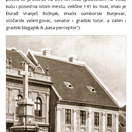
kuću i posed na istom mestu, veličine 141 kv. hvat, imao je
Đurađ Vranješ Bošnjak, imućni somborski Bunjevac,
stočarski veletrgovac, senator i gradski tutor, a zatim i
gradski blagajnik ili „kasa perceptor“).