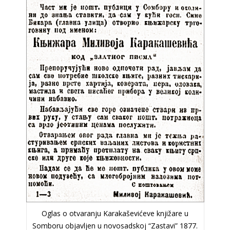
Oglas o otvaranju Karakaševićeve knjižare u
Somboru objavljen u novosadskoj “Zastavi” 1877.