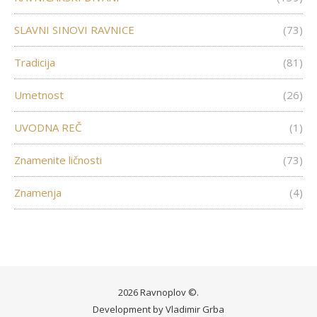
SLAVNI SINOVI RAVNICE
(73)
Tradicija
(81)
Umetnost
(26)
UVODNA REČ
(1)
Znamenite ličnosti
(73)
Znamenja
(4)
2026 Ravnoplov ©.
Development by
Vladimir Grba