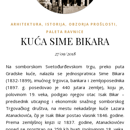
,
,
,
ARHITEKTURA
ISTORIJA
OBZORJA PROŠLOSTI
PALETA RAVNICE
KUĆA SIME BIKARA
27/09/2018
Na somborskom Svetođurđevskom trgu, preko puta
Gradske kuće, nalazila se jednospratnica Sime Bikara
(1832-1899), imućnog trgovca, bankara i zemljoposednika
(1897. g. posedovao je 440 jutara zemlje), koju je,
polovinom 19. veka, podigao njegov otac Isak Bikar –
predsednik uticajnog i ekonomski snažnog somborskog
Trgovačkog društva, na mestu nekadašnje kuće Lazara
Atanackovića, čiji je Isak Bikar postao vlasnik 1846. godine.
Prema zemljišnoj knjizi iz 1837. godine, Atanackovićev
posed se prostirao na 259 k.h hvati (polovinom 18. veka,