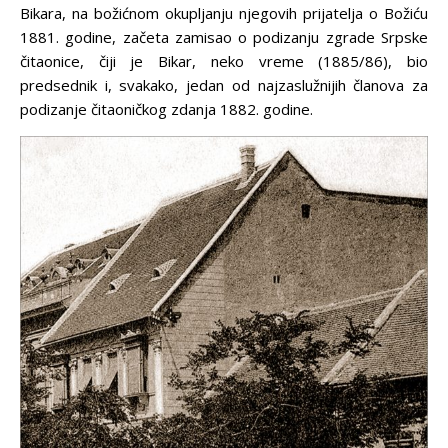
Bikara, na božićnom okupljanju njegovih prijatelja o Božiću
1881. godine, začeta zamisao o podizanju zgrade Srpske
čitaonice, čiji je Bikar, neko vreme (1885/86), bio
predsednik i, svakako, jedan od najzaslužnijih članova za
podizanje čitaoničkog zdanja 1882. godine.