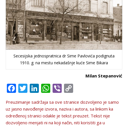
Secesijska jednospratnica dr Sime Pavlovića podignuta
1910. g. na mestu nekadašnje kuće Sime Bikara
Milan Stepanović
Facebook
Twitter
LinkedIn
WhatsApp
Viber
Copy
Link
Preuzimanje sadržaja sa ove stranice dozvolјeno je samo
uz jasno navođenje izvora, naziva i autora, sa linkom ka
određenoj stranici odakle je tekst preuzet. Tekst nije
dozvolјeno menjati ni na koji način, niti koristiti ga u