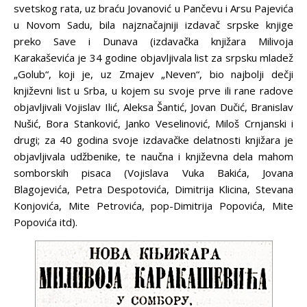
svetskog rata, uz braću Jovanović u Pančevu i Arsu Pajevića
u Novom Sadu, bila najznačajniji izdavač srpske knjige
preko Save i Dunava (izdavačka knjižara Milivoja
Karakaševića je 34 godine objavljivala list za srpsku mladež
„Golub“, koji je, uz Zmajev „Neven“, bio najbolji dečji
književni list u Srba, u kojem su svoje prve ili rane radove
objavljivali Vojislav Ilić, Aleksa Šantić, Jovan Dučić, Branislav
Nušić, Bora Stanković, Janko Veselinović, Miloš Crnjanski i
drugi; za 40 godina svoje izdavačke delatnosti knjižara je
objavljivala udžbenike, te naučna i književna dela mahom
somborskih pisaca (Vojislava Vuka Bakića, Jovana
Blagojevića, Petra Despotovića, Dimitrija Klicina, Stevana
Konjovića, Mite Petrovića, pop-Dimitrija Popovića, Mite
Popovića itd).