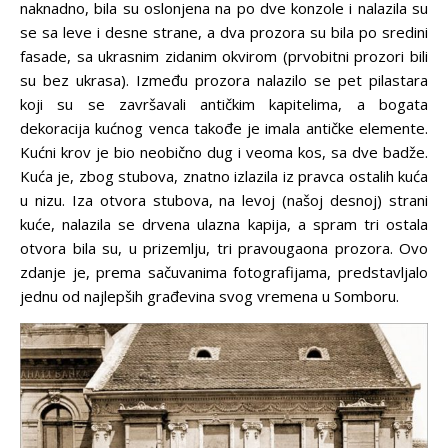
naknadno, bila su oslonjena na po dve konzole i nalazila su
se sa leve i desne strane, a dva prozora su bila po sredini
fasade, sa ukrasnim zidanim okvirom (prvobitni prozori bili
su bez ukrasa). Između prozora nalazilo se pet pilastara
koji su se završavali antičkim kapitelima, a bogata
dekoracija kućnog venca takođe je imala antičke elemente.
Kućni krov je bio neobično dug i veoma kos, sa dve badže.
Kuća je, zbog stubova, znatno izlazila iz pravca ostalih kuća
u nizu. Iza otvora stubova, na levoj (našoj desnoj) strani
kuće, nalazila se drvena ulazna kapija, a spram tri ostala
otvora bila su, u prizemlju, tri pravougaona prozora. Ovo
zdanje je, prema sačuvanima fotografijama, predstavljalo
jednu od najlepših građevina svog vremena u Somboru.