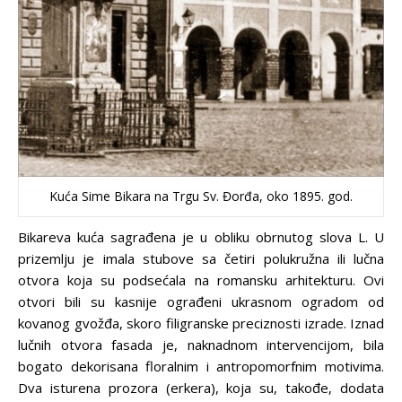
Kuća Sime Bikara na Trgu Sv. Đorđa, oko 1895. god.
Bikareva kuća sagrađena je u obliku obrnutog slova L. U
prizemlju je imala stubove sa četiri polukružna ili lučna
otvora koja su podsećala na romansku arhitekturu. Ovi
otvori bili su kasnije ograđeni ukrasnom ogradom od
kovanog gvožđa, skoro filigranske preciznosti izrade. Iznad
lučnih otvora fasada je, naknadnom intervencijom, bila
bogato dekorisana floralnim i antropomorfnim motivima.
Dva isturena prozora (erkera), koja su, takođe, dodata