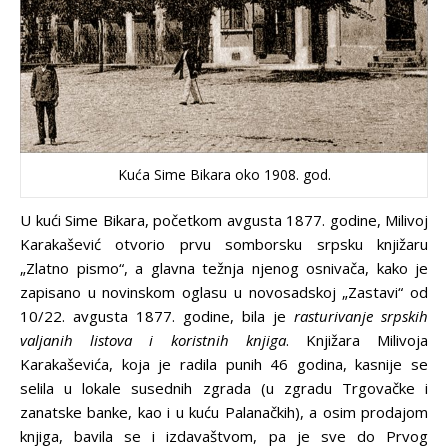
Kuća Sime Bikara oko 1908. god.
U kući Sime Bikara, početkom avgusta 1877. godine, Milivoj
Karakašević otvorio prvu somborsku srpsku knjižaru
„Zlatno pismo“, a glavna težnja njenog osnivača, kako je
zapisano u novinskom oglasu u novosadskoj „Zastavi“ od
10/22. avgusta 1877. godine, bila je
rasturivanje srpskih
valjanih listova i koristnih knjiga
. Knjižara Milivoja
Karakaševića, koja je radila punih 46 godina, kasnije se
selila u lokale susednih zgrada (u zgradu Trgovačke i
zanatske banke, kao i u kuću Palanačkih), a osim prodajom
knjiga, bavila se i izdavaštvom, pa je sve do Prvog