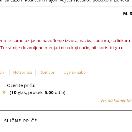
M. 
no je samo uz jasno navođenje izvora, naziva i autora, sa linkom
kst nije dozvolјeno menjati ni na koji način, niti koristiti ga u
ori
Notabiliteti
Somobr
Ugarski sabor
Ocenite priču:
(
10
glas, prosek:
5.00
od 5)
Nema komenta
SLIČNE PRIČE