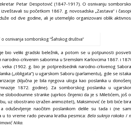
a sekretar Petar Despotović (1847-1917). O osnivanju somborsk
 izveštavali su početkom 1867. g. novosadska „Zastava“ i časop
duže od dve godine, ali je utemeljilo organizovani oblik aktivnos
 o osnivanja somborskog “Šahskog društva”
 bio veliki gradski beležnik, a potom se u potpunosti posvet
kim narodno-crkvenim saborima u Sremskim Karlovcima 1867. i 187
0. veka (1902. g. bio je potpredsednik narodno-crkvenog Sabora
anika („obligata“) u ugarskom Saboru (parlamentu), gde se istak
rizacije (ključna je bila njegova uloga kao poslanika u donošen
mnazije 1872. godine). Za somborskog poslanika u ugarsk
ne slobodoumne stranke (uprkos činjenici da je s Miletićem, još 
obu, uz obostrano izražen animozitet), Maksimović će biti biće bir
 a oduševljenje naočitim poslanikom delile su tada i (ne sa
a u to vreme rado pevana kratka pesmica:
Bela suknja rokoko
/
n
imović Nika
.