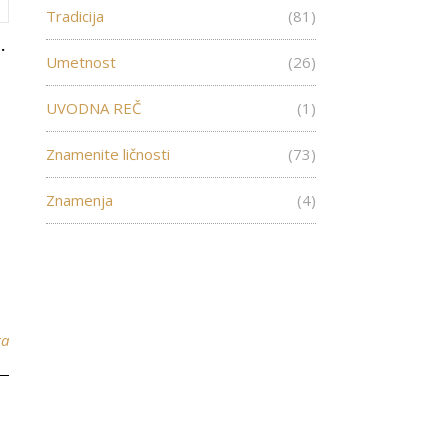
Tradicija
(81)
S.
Umetnost
(26)
UVODNA REČ
(1)
Znamenite ličnosti
(73)
Znamenja
(4)
ra