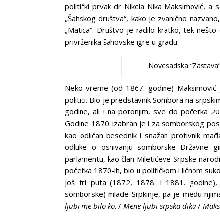
politički prvak dr Nikola Nika Maksimović, 
„Šahskog društva“, kako je zvanično nazvano,
„Matica“. Društvo je radilo kratko, tek nešto 
privrženika šahovske igre u gradu.
Novosadska “Zastava”
Neko vreme (od 1867. godine) Maksimović je
politici. Bio je predstavnik Sombora na srps
godine, ali i na potonjim, sve do početka 2
Godine 1870. izabran je i za somborskog posl
kao odličan besednik i snažan protivnik mađa
odluke o osnivanju somborske Državne gi
parlamentu, kao član Miletićeve Srpske narod
početka 1870-ih, bio u političkom i ličnom suk
još tri puta (1872, 1878. i 1881. godine),
somborske) mlade Srpkinje, pa je među njim
ljubi me bilo ko
. /
Mene ljubi srpska dika
/
Maks