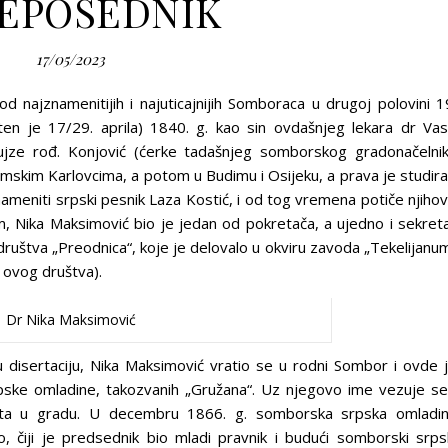
EPOSEDNIK
17/05/2023
d najznamenitijih i najuticajnijih Somboraca u drugoj polovini 1
en je 17/29. aprila) 1840. g. kao sin ovdašnjeg lekara dr Va
jze rođ. Konjović (ćerke tadašnjeg somborskog gradonačelni
emskim Karlovcima, a potom u Budimu i Osijeku, a prava je studir
nameniti srpski pesnik Laza Kostić, i od tog vremena potiče njiho
em, Nika Maksimović bio je jedan od pokretača, a ujedno i sekret
uštva „Preodnica“, koje je delovalo u okviru zavoda „Tekelijanu
 ovog društva).
Dr Nika Maksimović
 disertaciju, Nika Maksimović vratio se u rodni Sombor i ovde 
rpske omladine, takozvanih „Gružana“. Uz njegovo ime vezuje se
ota u gradu. U decembru 1866. g. somborska srpska omladi
 čiji je predsednik bio mladi pravnik i budući somborski srps