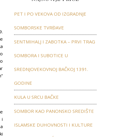
PET I PO VEKOVA OD IZGRADNJE
SOMBORSKE TVRĐAVE
9.
se
SENTMIHALJ I ZABOTKA – PRVI TRAG
ka
ao
SOMBORA I SUBOTICE U
vo
ar
SREDNJOVEKOVNOJ BAČKOJ 1391.
m“
GODINE
KULA U SRCU BAČKE
SOMBOR KAO PANONSKO SREDIŠTE
je
 i
ISLAMSKE DUHOVNOSTI I KULTURE
na
ki