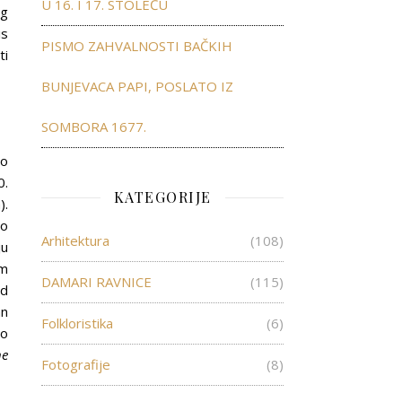
U 16. I 17. STOLEĆU
og
is
PISMO ZAHVALNOSTI BAČKIH
ti
BUNJEVACA PAPI, POSLATO IZ
SOMBORA 1677.
io
0.
KATEGORIJE
).
ao
Arhitektura
(108)
ju
om
DAMARI RAVNICE
(115)
od
an
Folkloristika
(6)
mo
e
Fotografije
(8)