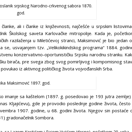
oslanik srpskog Narodno-crkvenog sabora 1870.
god.
lanke, ali i članke iz književnosti, najčešće u srpskim listovima
nik Školskog saveta Karlovačke mitropolije. Kada je, početk
čkih razilaženja u Miletićevoj stranci, Maksimović je bio jedan 
oja se, usvajanjem tzv. „Velikokikindskog programa“ 1884. godin
opstvenu konzervativno-oportunističku Srpsku narodnu stranku. Ka
dršku birača, pre svega zbog svog pomirljivog i kompomisnog sta
ovukao iz aktivnog političkog života vojvođanskih Srba.
ika Maksimović 1897. god.
iko imanje sa kaštelom (1897. g. posedovao je 193 jutra zemlje)
anas Kljajićevu), gde je provodio poslednje godine života, često
vembra 1907. godine, u 68. godini života. Njegov sin postaće 
31) gradonačelnik Sombora.
ja, sa Lazom Kostićem i Pajom Vujićem (desno), početkom 20. veka