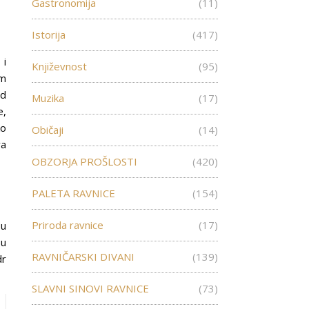
Gastronomija
(11)
Istorija
(417)
 i
Književnost
(95)
om
od
Muzika
(17)
e,
ko
Običaji
(14)
va
OBZORJA PROŠLOSTI
(420)
PALETA RAVNICE
(154)
Priroda ravnice
(17)
 u
 u
RAVNIČARSKI DIVANI
(139)
dr
SLAVNI SINOVI RAVNICE
(73)