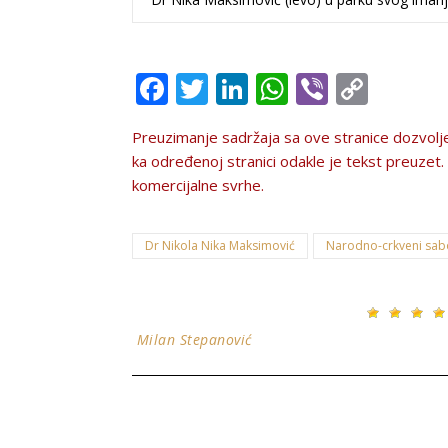
Facebook
Twitter
LinkedIn
WhatsApp
Viber
Copy
Link
Preuzimanje sadržaja sa ove stranice dozvolјe
ka određenoj stranici odakle je tekst preuzet. Te
komercijalne svrhe.
Dr Nikola Nika Maksimović
Narodno-crkveni sab
Milan Stepanović