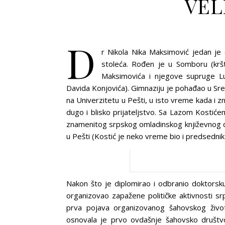
VEL
D
r Nikola Nika Maksimović jedan je o
stoleća. Rođen је u Somboru (kršt
Maksimovića i njegove supruge Lu
Davida Konjovića). Gimnaziju je pohađao u Sr
na Univerzitetu u Pešti, u isto vreme kada i z
dugo i blisko prijateljstvo. Sa Lazom Kostić
znamenitog srpskog omladinskog književnog dr
u Pešti (Kostić je neko vreme bio i predsednik
Nakon što je diplomirao i odbranio doktorsku
organizovao zapažene političke aktivnosti s
prva pojava organizovanog šahovskog živ
osnovala je prvo ovdašnje šahovsko društvo,