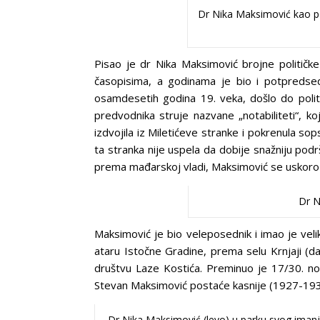
Dr Nika Maksimović kao p
Pisao je dr Nika Maksimović brojne političke č
časopisima, a godinama je bio i potpredsed
osamdesetih godina 19. veka, došlo do politi
predvodnika struje nazvane „notabiliteti“, k
izdvojila iz Miletićeve stranke i pokrenula s
ta stranka nije uspela da dobije snažniju po
prema mađarskoj vladi, Maksimović se uskoro p
Dr N
Maksimović je bio veleposednik i imao je vel
ataru Istočne Gradine, prema selu Krnjaji (d
društvu Laze Kostića. Preminuo je 17/30. no
Stevan Maksimović postaće kasnije (1927-19
Dr Nika Maksimović (levo) u parku svog iman