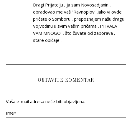
Dragi Prijatelju , ja sam Novosadjanin ,
obradovao me vaš “Ravnoplov’ ,iako vi ovde
pričate o Somboru , prepoznajem našu dragu
Vojvodinu u svim vašim pričama , i ‘HVALA
VAM MNOGO’ , što čuvate od zaborava ,
stare običaje .
OSTAVITE KOMENTAR
Vaša e-mail adresa neće biti objavljena.
Ime*