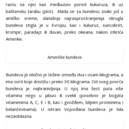
rastu na njivi kao međuusev pored kukuruza, ili uz
baštensku tarabu (plot). Mada se za bundevu znalo još u
antičko vreme, današnja najrasprostranjenija okrugla
bundeva stigla je u Evropu, kao i kukuruz, suncokret,
krompir, paradajz ili duvan, preko okeana, nakon otkrića
Amerike.
Američke bundeve
Bundeva je obično je težine između dva i osam kilograma, a
ima sorti koje dostižu i preko 30 kilograma. Od sveg povrća
bundeva je najhranivljivija. U njoj ima šest puta više
vitamina nego u jabuci ili cvekli (posebno je bogata
vitamimima A, C, E i B, kao i gvožđem, biljnim proteinima i
belančevinama). U ishrani Vojvođana bundeva je bila
nezaobilazna.