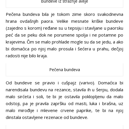
Bundeve iz stražnje avlije
Pečena bundeva bila je tokom zime skoro svakodnevna
hrana ovdašnjih paora. Velike mesnate kriške bundeve
(zajedno s korom) ređane su u tepsiju i stavljane u paorsku
peć da se peku dok ne porumene spolja i ne potamne po
krajevima. Čim se malo prohlade mogle su da se jedu, a ako
bi domaćica po njoj malo prosula i šećera u prahu, dečjoj
radosti nije bilo kraja.
Pečena bundeva
Od bundeve se pravio i cušpajz (varivo). Domaćica bi
narendisala bundevu na rezance, stavila ih u šerpu, dodala
malo sirćeta i soli, te bi je ostavila poklopljenu da malo
odstoji, pa je pravila zapršku od masti, luka i brašna, uz
malo mirođije i mlevene crvene paprike, te bi na njoj
dinstala ostavljene rezenace od bundeve.