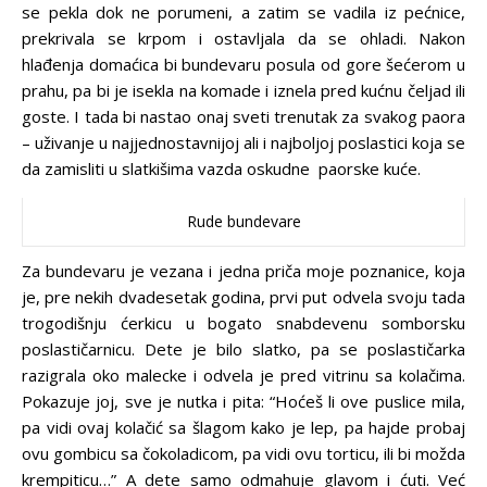
se pekla dok ne porumeni, a zatim se vadila iz pećnice,
prekrivala se krpom i ostavljala da se ohladi. Nakon
hlađenja domaćica bi bundevaru posula od gore šećerom u
prahu, pa bi je isekla na komade i iznela pred kućnu čeljad ili
goste. I tada bi nastao onaj sveti trenutak za svakog paora
– uživanje u najjednostavnijoj ali i najboljoj poslastici koja se
da zamisliti u slatkišima vazda oskudne paorske kuće.
Rude bundevare
Za bundevaru je vezana i jedna priča moje poznanice, koja
je, pre nekih dvadesetak godina, prvi put odvela svoju tada
trogodišnju ćerkicu u bogato snabdevenu somborsku
poslastičarnicu. Dete je bilo slatko, pa se poslastičarka
razigrala oko malecke i odvela je pred vitrinu sa kolačima.
Pokazuje joj, sve je nutka i pita: “Hoćeš li ove puslice mila,
pa vidi ovaj kolačić sa šlagom kako je lep, pa hajde probaj
ovu gombicu sa čokoladicom, pa vidi ovu torticu, ili bi možda
krempiticu…” A dete samo odmahuje glavom i ćuti. Već