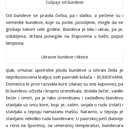
Cušpajz od bundeve
Od bundeve se pravila čorba, pa i slatko, a pečene su i
semenke bundeve, koje su posle, posoljene, mogle da se
grickaju tokom cele godine. Bundeva je bila i ukras, pa je,
izdubljena, držana ponegde na štapovima u bašti, poput
lampiona.
Ukrasne bundeve i tikvice
Ipak, vrhunac upotrebe ploda bundeve u ishrani činila je
neprikosnovena kraljica svih paorskih kolača – BUNDEVARA.
Domaćica bi prvo razvukla kore (danas su one kupovne), pa
bi bundevu očistila i krupno izrendisala, dodala šećer, vanilin
šećer i cimet, pa je tako izrendisanu i zaslađenu bundevu
stavljala uz ivicu kore, koju je, zatim, uvijala u rudu (rolat) i
stavljala u tepsiju namazanu mašću. Naravno, u tepsiju je
stavljano nekoliko ruda bundevare. U paorskoj peći (kasnije
u rerni na šporetu), na umerenoj temperaturi, bundevara