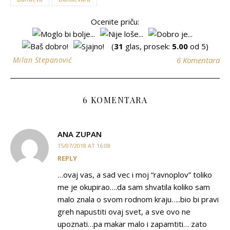
Ocenite priču:
(
31
glas, prosek:
5.00
od 5)
Milan Stepanović
6 Komentara
6 KOMENTARA
ANA ZUPAN
15/07/2018 AT 16:08
REPLY
…ovaj vas, a sad vec i moj “ravnoplov” toliko
me je okupirao….da sam shvatila koliko sam
malo znala o svom rodnom kraju…..bio bi pravi
greh napustiti ovaj svet, a sve ovo ne
upoznati…pa makar malo i zapamtiti… zato