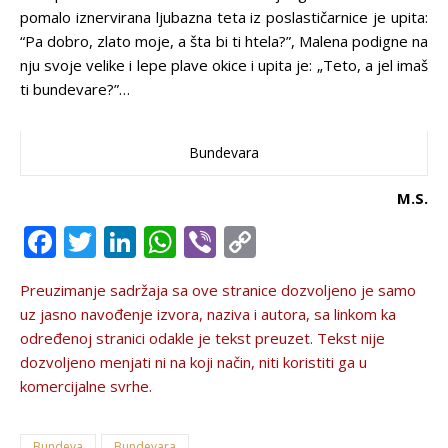
pomalo iznervirana ljubazna teta iz poslastičarnice je upita:
“Pa dobro, zlato moje, a šta bi ti htela?”, Malena podigne na
nju svoje velike i lepe plave okice i upita je: „Teto, a jel imaš
ti bundevare?”…
Bundevara
M.S.
Facebook
Twitter
LinkedIn
WhatsApp
Viber
Copy
Link
Preuzimanje sadržaja sa ove stranice dozvolјeno je samo
uz jasno navođenje izvora, naziva i autora, sa linkom ka
određenoj stranici odakle je tekst preuzet. Tekst nije
dozvolјeno menjati ni na koji način, niti koristiti ga u
komercijalne svrhe.
Bundeva
Bundevara