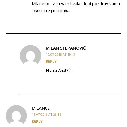
Milane od srca vam hvala….lepi pozdrav vama
i vasim naj milijima…
MILAN STEPANOVIĆ
15/07/2018 AT 19:49
REPLY
Hvala Ana! 🙂
MILANCE
16/07/2018 AT 23:16
REPLY