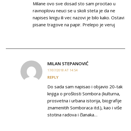
Milane ovo sve dosad sto sam procitao u
ravnoplovu neuci se u skoli steta je da ne
napises knigu ili vec nazovi je bilo kako. Ostavi
pisane tragove na papir. Prelepo je veruj
MILAN STEPANOVIĆ
17/07/2018 AT 14:54
REPLY
Do sada sam napisao i objavio 20-tak
knjiga o prošlosti Sombora (kulturna,
prosvetna i urbana istorija, biografije
znamenitih Somboraca itd.), kao i više
stotina radova i članaka…