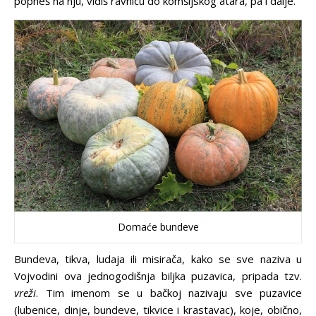
popneš na nju, vidiš ravnicu do komšijskog atara, pa i dalje.
Domaće bundeve
Bundeva, tikva, ludaja ili misirača, kako se sve naziva u
Vojvodini ova jednogodišnja biljka puzavica, pripada tzv.
vreži
. Tim imenom se u bačkoj nazivaju sve puzavice
(lubenice, dinje, bundeve, tikvice i krastavac), koje, obično,