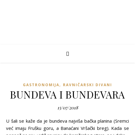
,
GASTRONOMIJA
RAVNIČARSKI DIVANI
BUNDEVA I BUNDEVARA
15/07/2018
U šali se kaže da je bundeva najviša bačka planina (Sremci
već imaju Frušku goru, a Banaćani Vršački breg). Kada se