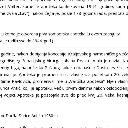
Jozef Valter, kome je apoteka konfiskovana 1944. godine, kada 
me zvala „Lav“), nakon čega je, posle 178 godina rada, prestala 
a u kome je otvorena prva somborska apoteka (u ovom zdanju ta
 je radila sve do 1944. god.)
odine, nakon dobijanja koncesije Kraljevskog namesničkog veća
ogodišnjeg županijskog hirurga Johana Peaka. Imala je naziv „K
menog trga, na početku Pašinog sokaka (današnje Dositejeve ulice
imnazije. Apoteka je promenila niz vlasnika, a početkom 20. ve
Sime Pavlovića, promenivši ime u „Varoška apoteka“. Njen vlasn
rica Antić, koji je apoteku, već u prvim danima nakon oslobođen
 vojsci. Apoteka je postojala sve do pred kraj 20. veka, kasni
mr Đorđa Đurice Antića 1930-ih