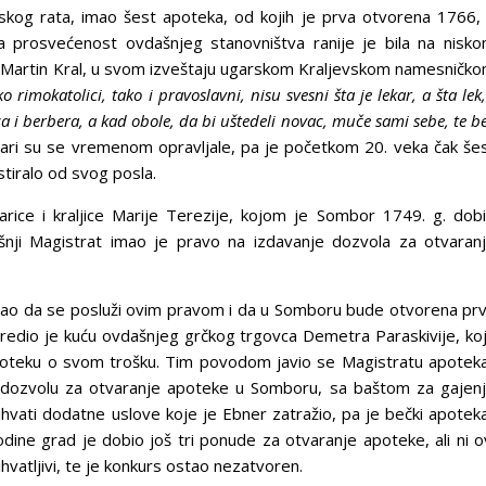
kog rata, imao šest apoteka, od kojih je prva otvorena 1766,
a prosvećenost ovdašnjeg stanovništva ranije je bila na nisk
dr Martin Kral, u svom izveštaju ugarskom Kraljevskom namesničk
ko rimokatolici, tako i pravoslavni, nisu svesni šta je lekar, a šta lek
,
a i berbera, a kad obole, da bi
uštedeli novac, muče sami sebe, te b
vari su se vremenom opravljale, pa je početkom 20. veka čak še
tiralo od svog posla.
arice i kraljice Marije Terezije, kojom je Sombor 1749. g. dob
šnji Magistrat imao je pravo na izdavanje dozvola za otvaran
irao da se posluži ovim pravom i da u Somboru bude otvorena pr
dredio je kuću ovdašnjeg grčkog trgovca Demetra Paraskivije, ko
apoteku o svom trošku. Tim povodom javio se Magistratu apotek
io dozvolu za otvaranje apoteke u Somboru, sa baštom za gajen
rihvati dodatne uslove koje je Ebner zatražio, pa je bečki apotek
dine grad je dobio još tri ponude za otvaranje apoteke, ali ni o
prihvatljivi, te je konkurs ostao nezatvoren.