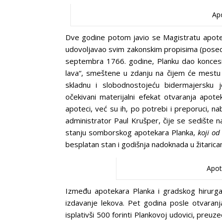
Apo
Dve godine potom javio se Magistratu apotekar F
udovoljavao svim zakonskim propisima (posedo
septembra 1766. godine, Planku dao konces
lava“, smeštene u zdanju na čijem će mestu k
skladnu i slobodnostojeću bidermajersku je
očekivani materijalni efekat otvaranja apote
apoteci, već su ih, po potrebi i preporuci, nab
administrator Paul Krušper, čije se sedište 
stanju somborskog apotekara Planka,
koji od
besplatan stan i godišnja nadoknada u žitarica
Apot
Između apotekara Planka i gradskog hirurga
izdavanje lekova. Pet godina posle otvaran
isplativši 500 forinti Plankovoj udovici, preu