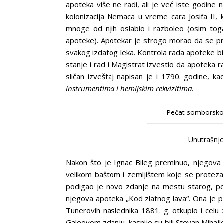
apoteka više ne radi, ali je već iste godine
kolonizacija Nemaca u vreme cara Josifa II, 
mnoge od njih oslabio i razboleo (osim to
apoteke). Apotekar je strogo morao da se pri
svakog izdatog leka. Kontrola rada apoteke bil
stanje i rad i Magistrat izvestio da apoteka
sličan izveštaj napisan je i 1790. godine, 
instrumentima i hemijskim rekvizitima
.
Pečat somborskog
Unutrašnjo
Nakon što je Ignac Bileg preminuo, njegova
velikom baštom i zemljištem koje se protezalo
podigao je novo zdanje na mestu starog, po
njegova apoteka „Kod zlatnog lava“. Ona je p
Tunerovih naslednika 1881. g. otkupio i ce
Galeovom zdanju, kasnije su bili Stevan Mihaj