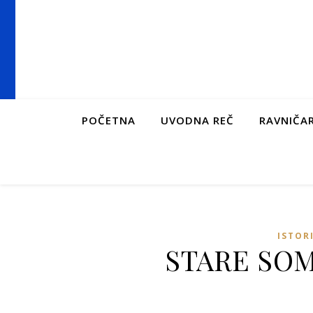
POČETNA
UVODNA REČ
RAVNIČAR
ISTOR
STARE SO