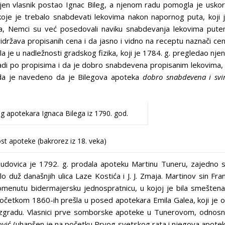
 njen vlasnik postao Ignac Bileg, a njenom radu pomogla je usko
koje je trebalo snabdevati lekovima nakon napornog puta, koji 
ga, Nemci su već posedovali naviku snabdevanja lekovima put
država propisanih cena i da jasno i vidno na receptu naznači ce
a je u nadležnosti gradskog fizika, koji je 1784. g. pregledao nje
 radi po propisima i da je dobro snabdevena propisanim lekovima,
kada je navedeno da je Bilegova apoteka
dobro snabdevena i sv
 apotekara Ignaca Bilega iz 1790. god.
st apoteke (bakrorez iz 18. veka)
 udovica je 1792. g. prodala apoteku Martinu Tuneru, zajedno 
 duž današnjih ulica Laze Kostića i J. J. Zmaja. Martinov sin Fra
menutu bidermajersku jednospratnicu, u kojoj je bila smeštena
očetkom 1860-ih prešla u posed apotekara Emila Galea, koji je 
lu zgradu. Vlasnici prve somborske apoteke u Tunerovom, odnos
lović (uhapšen je na početku Prvog svetskog rata i njegova apote