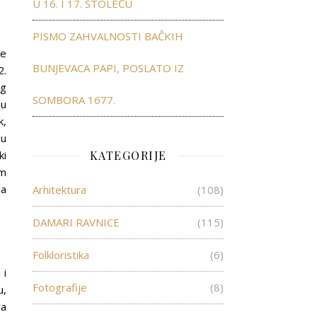
U 16. I 17. STOLEĆU
PISMO ZAHVALNOSTI BAČKIH
je
BUNJEVACA PAPI, POSLATO IZ
2.
og
SOMBORA 1677.
ju
k,
 u
ki
KATEGORIJE
om
da
Arhitektura
(108)
DAMARI RAVNICE
(115)
Folkloristika
(6)
 i
Fotografije
(8)
u,
va