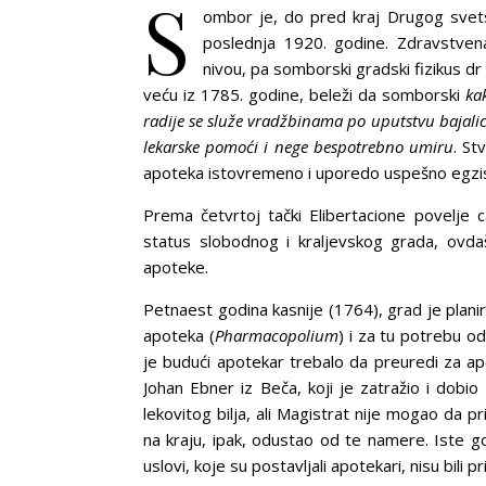
S
ombor je, do pred kraj Drugog svets
poslednja 1920. godine. Zdravstven
nivou, pa somborski gradski fizikus 
veću iz 1785. godine, beleži da somborski
ka
radije se služe vradžbinama po uputstvu bajalic
lekarske pomoći i nege bespotrebno umiru
. St
apoteka istovremeno i uporedo uspešno egzis
Prema četvrtoj tački Elibertacione povelje c
status slobodnog i kraljevskog grada, ovda
apoteke.
Petnaest godina kasnije (1764), grad je plan
apoteka (
Pharmacopolium
) i za tu potrebu o
je budući apotekar trebalo da preuredi za 
Johan Ebner iz Beča, koji je zatražio i dob
lekovitog bilja, ali Magistrat nije mogao da p
na kraju, ipak, odustao od te namere. Iste go
uslovi, koje su postavljali apotekari, nisu bili 