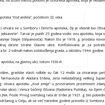
eka, na istom mestu ponovo je otvorena apoteka, koja je nedav
poteka “Kod anđela”, početkom 20. veka
otvara se u Somboru i četvrta apoteka, čiji je vlasnik bio Ištv
 Jelisavete“. Tarcai je punih 25 godina vodio ovu apoteku, koja 
kasnije Stepe Stepanovića). Nakon što je 1918. g. prodata nov
kraj desne strane Glavne ulice. Konfiskovana je za potre
ra br. 2 odmah nakon oslobođenja grada, u oktobru 1944. godine.
apoteka, na glavnoj ulici, tokom 1930-ih
ine, gradske vlasti odbile su čak 12 molbi za otvaranje pe
farmaceuta dr Aladara Erdeia, zeta nekadašnjeg velikog župa
5. g. otvara apoteku „Kod zmije“ u prostranom prizemnom zdan
ske ulice) i Venca Sečenji Ištvana (Radomira Putnika), na čijem 
 JNA. Posle Prvog svetskog rata dr Erdei je 1921. g. bio pobedn
držanog u Celju, ali se već naredne godine preselio iz Sombora