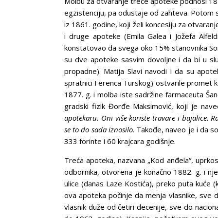
Molbu za otvaranje treće apoteke podnosi 1843.
egzistenciju, pa odustaje od zahteva. Potom
iz 1861. godine, koji želi koncesiju za otvaran
i druge apoteke (Emila Galea i Jožefa Alfeldi
konstatovao da svega oko 15% stanovnika Sombo
su dve apoteke sasvim dovoljne i da bi u sl
propadne). Matija Slavi navodi i da su apo
spratnici Ferenca Turskog) ostvarile promet k
1877. g. i molba iste sadržine farmaceuta Šan
gradski fizik Đorđe Maksimović, koji je na
apotekaru. Oni više koriste travare i bajalice. 
se to do sada iznosilo
. Takođe, naveo je i da 
333 forinte i 60 krajcara godišnje.
Treća apoteka, nazvana „Kod anđela“, uprkos p
odbornika, otvorena je konačno 1882. g. i njen
ulice (danas Laze Kostića), preko puta kuće (
ova apoteka počinje da menja vlasnike, sve d
vlasnik duže od četiri decenije, sve do nacion