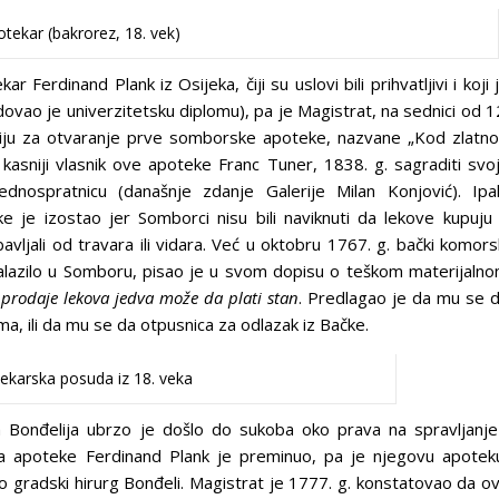
tekar (bakrorez, 18. vek)
erdinand Plank iz Osijeka, čiji su uslovi bili prihvatljivi i koji 
vao je univerzitetsku diplomu), pa je Magistrat, na sednici od 1
iju za otvaranje prve somborske apoteke, nazvane „Kod zlatn
asniji vlasnik ove apoteke Franc Tuner, 1838. g. sagraditi svo
dnospratnicu (današnje zdanje Galerije Milan Konjović). Ipa
ke je izostao jer Somborci nisu bili naviknuti da lekove kupuju
avljali od travara ili vidara. Već u oktobru 1767. g. bački komors
nalazilo u Somboru, pisao je u svom dopisu o teškom materijaln
 prodaje lekova jedva može da plati stan
. Predlagao je da mu se 
ma, ili da mu se da otpusnica za odlazak iz Bačke.
ekarska posuda iz 18. veka
 Bonđelija ubrzo je došlo do sukoba oko prava na spravljanje
ja apoteke Ferdinand Plank je preminuo, pa je njegovu apotek
zeo gradski hirurg Bonđeli. Magistrat je 1777. g. konstatovao da o