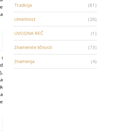
Tradicija
(81)
je
da
Umetnost
(26)
UVODNA REČ
(1)
Znamenite ličnosti
(73)
 i
Znamenja
(4)
od
),
ka
ik
ja
je