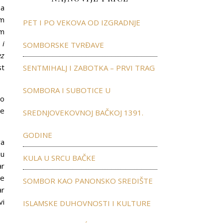
 a
om
PET I PO VEKOVA OD IZGRADNJE
om
i
SOMBORSKE TVRĐAVE
ez
st
SENTMIHALJ I ZABOTKA – PRVI TRAG
SOMBORA I SUBOTICE U
io
je
SREDNJOVEKOVNOJ BAČKOJ 1391.
GODINE
va
ju
KULA U SRCU BAČKE
ar
je
SOMBOR KAO PANONSKO SREDIŠTE
ar
vi
ISLAMSKE DUHOVNOSTI I KULTURE