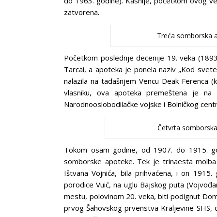
do 1963. godine). Kasnije, početkom ovog v
zatvorena.
Treća somborska a
Početkom poslednje decenije 19. veka (1893) 
Tarcai, a apoteka je ponela naziv „Kod svete
nalazila na tadašnjem Vencu Deak Ferenca (
vlasniku, ova apoteka premeštena je na 
Narodnooslobodilačke vojske i Bolničkog cent
Četvrta somborska 
Tokom osam godine, od 1907. do 1915. god
somborske apoteke. Tek je trinaesta molba 
Ištvana Vojnića, bila prihvaćena, i on 191
porodice Vuić, na uglu Bajskog puta (Vojvođan
mestu, polovinom 20. veka, biti podignut Dom
prvog Šahovskog prvenstva Kraljevine SHS, o