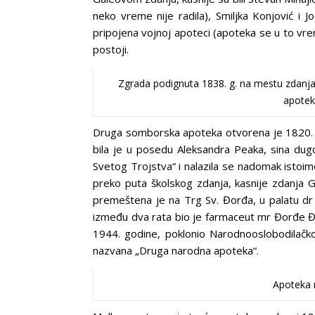
neko vreme nije radila), Smiljka Konjović i 
pripojena vojnoj apoteci (apoteka se u to vre
postoji.
Zgrada podignuta 1838. g. na mestu zdanj
apoteka
Druga somborska apoteka otvorena je 1820. g
bila je u posedu Aleksandra Peaka, sina dug
Svetog Trojstva“ i nalazila se nadomak istoi
preko puta školskog zdanja, kasnije zdanja G
premeštena je na Trg Sv. Đorđa, u palatu dr 
između dva rata bio je farmaceut mr Đorđe Đu
1944. godine, poklonio Narodnooslobodilačkoj
nazvana „Druga narodna apoteka“.
Apoteka 