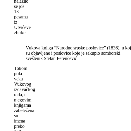
nalazilo
se još
13
pesama
iz
Utvićeve
zbirke.
Vukova knjiga “Narodne srpske poslovice” (1836), u koj
su objavljene i poslovice koje je sakupio somborski
sveštenik Stefan Ferenčević
Tokom
pola
veka
Vukovog
izdavačkog
rada, u
njegovim
knjigama
zabeležena
su
imena
preko