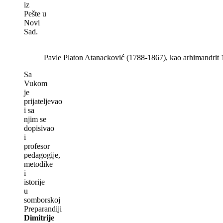
iz
Pešte u
Novi
Sad.
Pavle Platon Atanacković (1788-1867), kao arhimandrit 
Sa
Vukom
je
prijatelјevao
i sa
njim se
dopisivao
i
profesor
pedagogije,
metodike
i
istorije
u
somborskoj
Preparandiji
Dimitrije