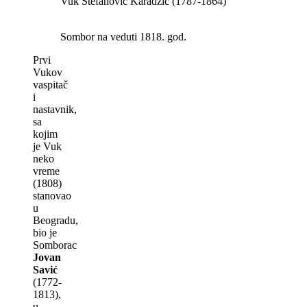
Vuk Stefanović Karadžić (1787-1864)
Sombor na veduti 1818. god.
Prvi
Vukov
vaspitač
i
nastavnik,
sa
kojim
je Vuk
neko
vreme
(1808)
stanovao
u
Beogradu,
bio je
Somborac
Jovan
Savić
(1772-
1813),
u