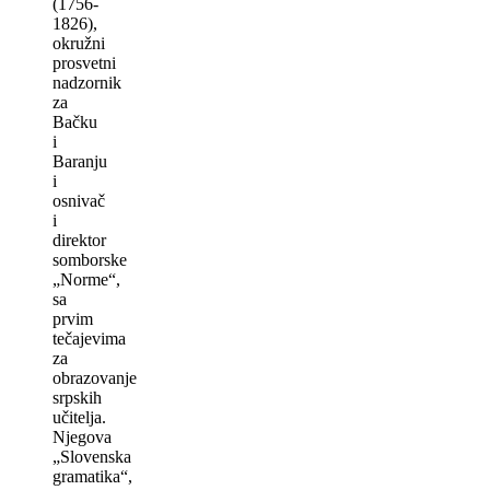
(1756-
1826),
okružni
prosvetni
nadzornik
za
Bačku
i
Baranju
i
osnivač
i
direktor
somborske
„Norme“,
sa
prvim
tečajevima
za
obrazovanje
srpskih
učitelјa.
Nјegova
„Slovenska
gramatika“,