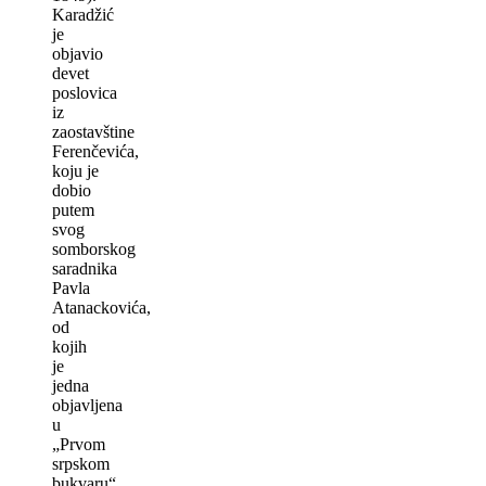
Karadžić
je
objavio
devet
poslovica
iz
zaostavštine
Ferenčevića,
koju je
dobio
putem
svog
somborskog
saradnika
Pavla
Atanackovića,
od
kojih
je
jedna
objavlјena
u
„Prvom
srpskom
bukvaru“,