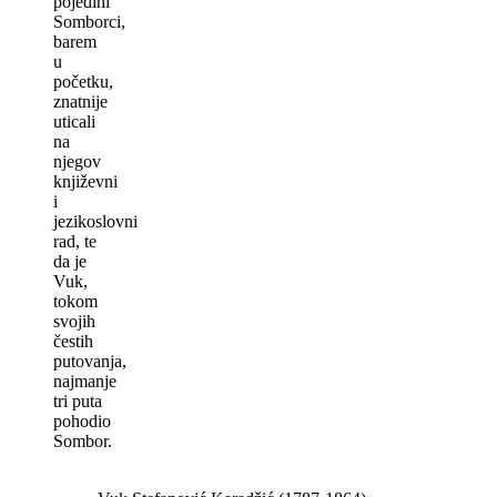
pojedini
Somborci,
barem
u
početku,
znatnije
uticali
na
njegov
književni
i
jezikoslovni
rad, te
da je
Vuk,
tokom
svojih
čestih
putovanja,
najmanje
tri puta
pohodio
Sombor.