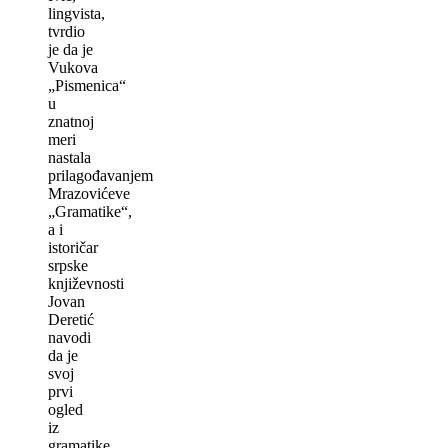
lingvista,
tvrdio
je da je
Vukova
„Pismenica“
u
znatnoj
meri
nastala
prilagođavanjem
Mrazovićeve
„Gramatike“,
a i
istoričar
srpske
književnosti
Jovan
Deretić
navodi
da je
svoj
prvi
ogled
iz
gramatike