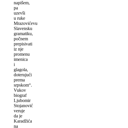
napišem,
pa
uzevši
u ruke
Mrazovićevu
Slavensku
gramatiku,
počnem
prepisivati
iz nje
promenu
imenica
i
glagola,
doterujući
prema
srpskom“.
Vukov
biograf
Ljubomir
Stojanović
veruje
da je
Karadžića
na