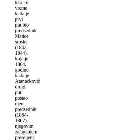
kao i u
vreme
kada je
prvi
put bio
predsednik
Matice
srpske
(1842-
1844),
koja je
1864.
godine,
kada je
Atanacković
drugi
put
postao
njen
predsednik
(1864-
1867),
njegovim
zalaganjem
preselјena