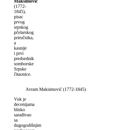
Maksimović
(1772-
1845),
pisac
prvog
srpskog
pčelarskog
priručnika,
a
kasnije
i prvi
predsednik
somborske
Srpske
čitaonice.
Avram Maksimović (1772-1845)
Vuk je
decenijama
blisko
sarađivao
sa
dugogodišnjim