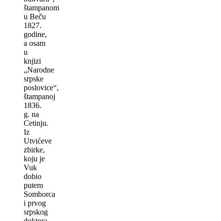
štampanom
u Beču
1827.
godine,
a osam
u
knjizi
„Narodne
srpske
poslovice“,
štampanoj
1836.
g. na
Cetinju.
Iz
Utvićeve
zbirke,
koju je
Vuk
dobio
putem
Somborca
i prvog
srpskog
doktora