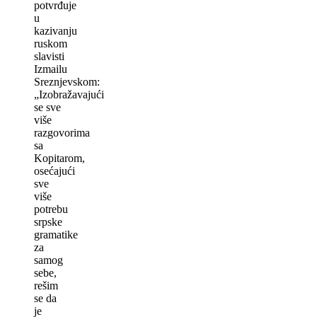
potvrđuje
u
kazivanju
ruskom
slavisti
Izmailu
Sreznjevskom:
„Izobražavajući
se sve
više
razgovorima
sa
Kopitarom,
osećajući
sve
više
potrebu
srpske
gramatike
za
samog
sebe,
rešim
se da
je