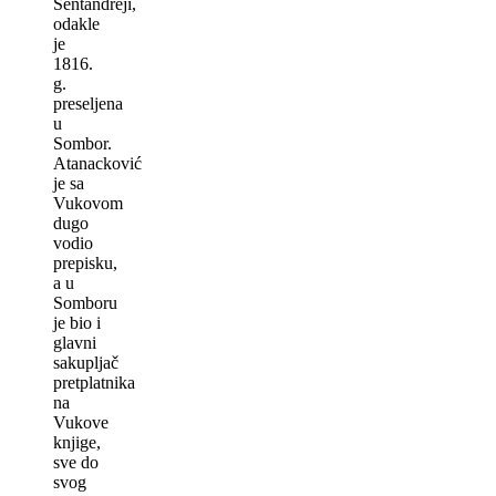
Sentandreji,
odakle
je
1816.
g.
preselјena
u
Sombor.
Atanacković
je sa
Vukovom
dugo
vodio
prepisku,
a u
Somboru
je bio i
glavni
sakuplјač
pretplatnika
na
Vukove
knjige,
sve do
svog