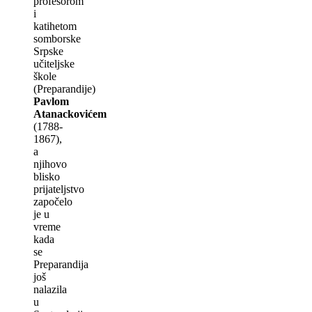
profesorom
i
katihetom
somborske
Srpske
učitelјske
škole
(Preparandije)
Pavlom
Atanackovićem
(1788-
1867),
a
njihovo
blisko
prijatelјstvo
započelo
je u
vreme
kada
se
Preparandija
još
nalazila
u