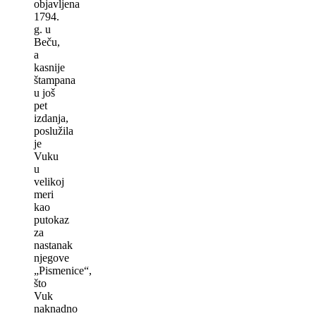
objavlјena
1794.
g. u
Beču,
a
kasnije
štampana
u još
pet
izdanja,
poslužila
je
Vuku
u
velikoj
meri
kao
putokaz
za
nastanak
njegove
„Pismenice“,
što
Vuk
naknadno