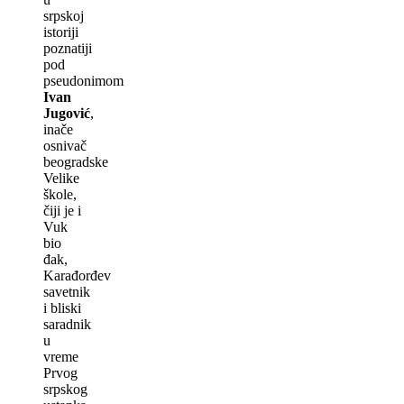
srpskoj
istoriji
poznatiji
pod
pseudonimom
Ivan
Jugović
,
inače
osnivač
beogradske
Velike
škole,
čiji je i
Vuk
bio
đak,
Karađorđev
savetnik
i bliski
saradnik
u
vreme
Prvog
srpskog