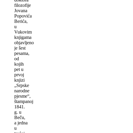
filozofije
Jovana
Popovića
Berića,
u
Vukovim
knjigama
objavlјeno
je šest
pesama,
od
kojih
pet u
prvoj
knjizi
„Srpske
narodne
pjesme“,
štampanoj
1841.
g. u
Beču,
a jedna
u