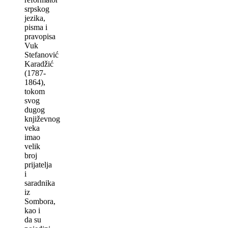
srpskog
jezika,
pisma i
pravopisa
Vuk
Stefanović
Karadžić
(1787-
1864),
tokom
svog
dugog
književnog
veka
imao
velik
broj
prijatelјa
i
saradnika
iz
Sombora,
kao i
da su