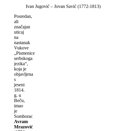
Ivan Jugović – Jovan Savić (1772-1813)
Posredan,
ali
značajan
uticaj
na
nastanak
Vukove
„Pismenice
serbskoga
jezika“,
koja je
objavlјena
s
jeseni
1814.
g. u
Beču,
imao
je
Somborac
Avram
Mrazović