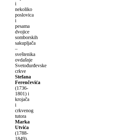
i
nekoliko
poslovica
i
pesama
dvojice
somborskih
sakuplјača
–
sveštenika
ovdašnje
Svetođurđevske
crkve
Stefana
Ferenčevića
(1736-
1801) i
krojača
i
crkvenog
tutora
Marka
Utvića
(1788-
1849).