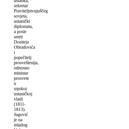
ustanka,
sekretar
Pravitelјstvujuščeg
sovjeta,
ustanički
diplomata,
a posle
smrti
Dositeja
Obradovića
i
popečitelј
prosveštenija,
odnosno
ministar
prosvete
u
srpskoj
ustaničkoj
vladi
(1811-
1813).
Jugović
je na
mladog