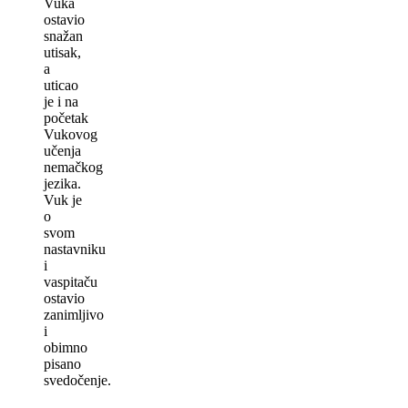
Vuka
ostavio
snažan
utisak,
a
uticao
je i na
početak
Vukovog
učenja
nemačkog
jezika.
Vuk je
o
svom
nastavniku
i
vaspitaču
ostavio
zanimlјivo
i
obimno
pisano
svedočenje.