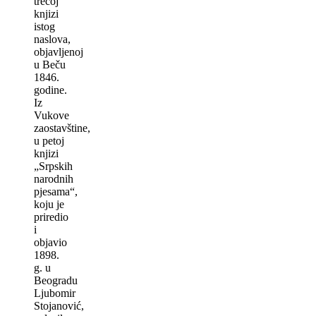
trećoj
knjizi
istog
naslova,
objavlјenoj
u Beču
1846.
godine.
Iz
Vukove
zaostavštine,
u petoj
knjizi
„Srpskih
narodnih
pjesama“,
koju je
priredio
i
objavio
1898.
g. u
Beogradu
Ljubomir
Stojanović,