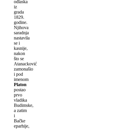
odlaska
iz
grada
1829.
godine.
Nјihova
saradnja
nastavila
se i
kasnije,
nakon
što se
Atanacković
zamonašio
i pod
imenom
Platon
postao
prvo
vladika
Budimske,
a zatim
i
Bačke
eparhije,