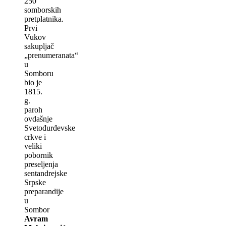
250
somborskih
pretplatnika.
Prvi
Vukov
sakuplјač
„prenumeranata“
u
Somboru
bio je
1815.
g.
paroh
ovdašnje
Svetođurđevske
crkve i
veliki
pobornik
preselјenja
sentandrejske
Srpske
preparandije
u
Sombor
Avram