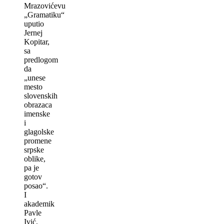
Mrazovićevu
„Gramatiku“
uputio
Jernej
Kopitar,
sa
predlogom
da
„unese
mesto
slovenskih
obrazaca
imenske
i
glagolske
promene
srpske
oblike,
pa je
gotov
posao“.
I
akademik
Pavle
Ivić,