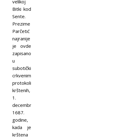
velikoj
Bitki kod
Sente.
Prezime
Parčetić
najranije
je ovde
zapisano
u
subotičkim
crkvenim
protokolima
krštenih,
1.
decembra
1687.
godine,
kada je
krštena