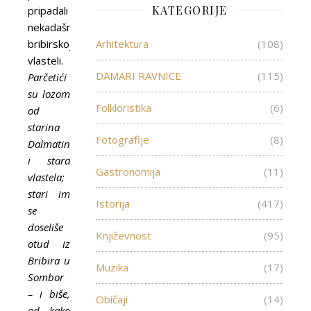
KATEGORIJE
pripadali
nekadašnjoj
bribirskoj
Arhitektura
(108)
vlasteli.
DAMARI RAVNICE
(115)
Parčetići
su lozom
Folkloristika
(6)
od
starina
Fotografije
(8)
Dalmatinci
i stara
Gastronomija
(11)
vlastela;
stari im
Istorija
(417)
se
doseliše
Književnost
(95)
otud iz
Bribira u
Muzika
(17)
Sombor
– i biše,
Običaji
(14)
od kako