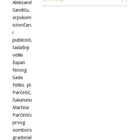
Aleksandru
Sandiću,
srpskom
istoričaru
i
publicisti,
tadašnji
veliki
župan
Novog
Sada
Feliks pl.
Parčetić,
čukununuk
Martina
Parčetića,
prvog
somborskog
gradonačelnika