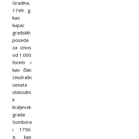
Gradina,
1749. g.
kao
kupac
gradskih
poseda
za iznos
od 1.000
forinti i
kao član
Unutrašnjeg
senata
slobodnog
k
kraljevskog
grada
Sombora,
i 1750.
g. kao