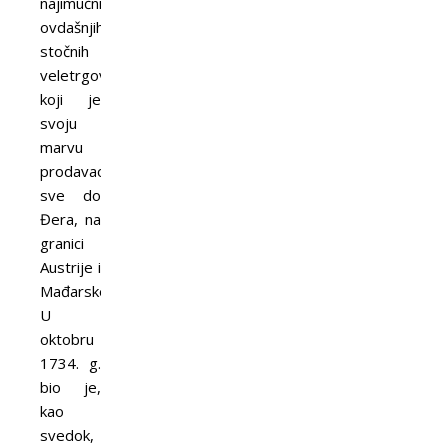
najimućnijih
ovdašnjih
stočnih
veletrgovaca,
koji je
svoju
marvu
prodavao
sve do
Đera, na
granici
Austrije i
Mađarske.
U
oktobru
1734. g.
bio je,
kao
svedok,