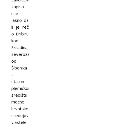
zapisa
nije
jasno da
li je reč
o Bribiru
kod
Skradina,
severozapadno
od
Šibenika
–
starom
plemićkom
središtu
moćne
hrvatske
srednjovekovne
vlastele