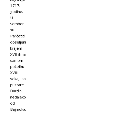
1717.
godine.
U
Sombor
su
Parčetići
doseljeni
krajem
XVII ili na
samom
početku
XVIII
veka, sa
pustare
Đurđin,
nedaleko
od
Bajmoka,