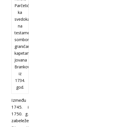
Parčetića,
ka
svedoka
na
testamentu
somborskog
graničarskog
kapetana
Jovana
Brankovića
iz
1734.
god.
Između
1745. i
1750. g.
zabeleženi