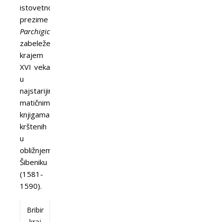
istovetno,
prezime
Parchigich
zabeleženo
krajem
XVI veka
u
najstarijim
matičnim
knjigama
krštenih
u
obližnjem
Šibeniku
(1581-
1590).
Bribir
kraj