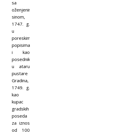
sa
oženjenim
sinom,
1747. g.
u
poreskim
popisima
i kao
posednik
u ataru
pustare
Gradina,
1749. g.
kao
kupac
gradskih
poseda
za iznos
od 100