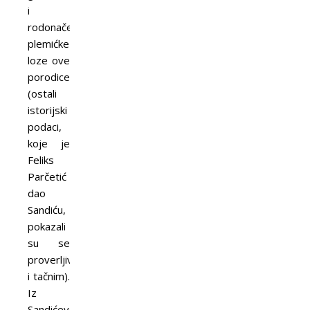
i
rodonačelnika
plemićke
loze ove
porodice
(ostali
istorijski
podaci,
koje je
Feliks
Parčetić
dao
Sandiću,
pokazali
su se
proverljivim
i tačnim).
Iz
Sandićevog