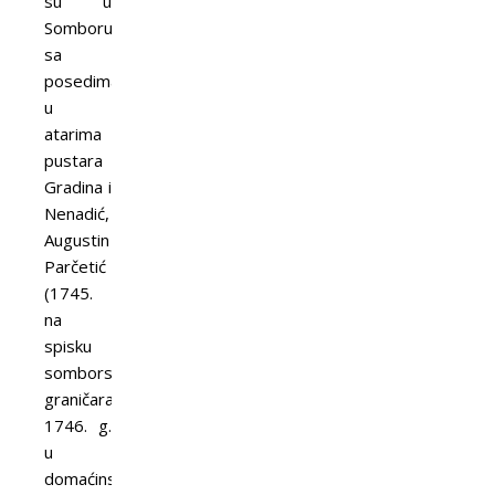
su u
Somboru,
sa
posedima
u
atarima
pustara
Gradina i
Nenadić,
Augustin
Parčetić
(1745.
na
spisku
somborskih
graničara,
1746. g.
u
domaćinstvu