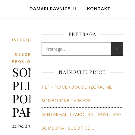
DAMARI RAVNICE
KONTAKT
PRETRAGA
ISTORIJA
,
OBZORJA
PROŠLOSTI
SOMBORSKA
NAJNOVIJE PRIČE
PLEMIĆKA
PET I PO VEKOVA OD IZGRADNJE
PORODICA
SOMBORSKE TVRĐAVE
PARČETIĆ
SENTMIHALJ I ZABOTKA – PRVI TRAG
22/09/2018
SOMBORA I SUBOTICE U