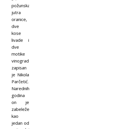
požunska
jutra
oranice,
dve
kose
livade i
dve
motike
vinograda,
zapisan
je Nikola
Parčetić.
Narednih
godina
on je
zabeležen
kao
jedan od