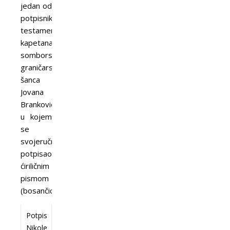
jedan od
potpisnika
testamenta
kapetana
somborskog
graničarskog
šanca
Jovana
Brankovića,
u kojem
se
svojeručno
potpisao
ćiriličnim
pismom
(bosančicom).
Potpis
Nikole