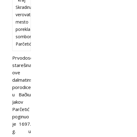
Skradina,
verovatno
mesto
porekla
somborskih
Parčetića
Prvodoseljeni
starešina
ove
dalmatinske
porodice
u Bačku
Jakov
Parčetić
poginuo
je 1697.
g. u