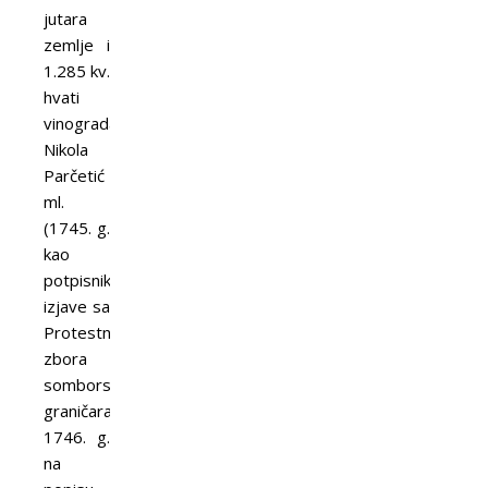
jutara
zemlje i
1.285 kv.
hvati
vinograda),
Nikola
Parčetić
ml.
(1745. g.
kao
potpisnik
izjave sa
Protestnog
zbora
somborskih
graničara,
1746. g.
na