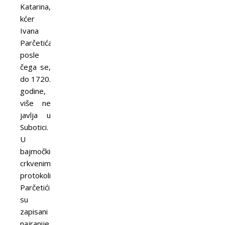
Katarina,
kćer
Ivana
Parčetića,
posle
čega se,
do 1720.
godine,
više ne
javlja u
Subotici.
U
bajmočkim
crkvenim
protokolima
Parčetići
su
zapisani
najranije