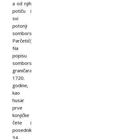
a od njih
potiču i
svi
potonji
somborski
Parčetići).
Na
popisu
somborskih
graničara
1720.
godine,
kao
husar
prve
konjičke
čete i
posednik
34