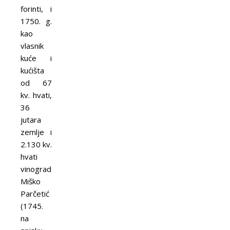
forinti, i
1750. g.
kao
vlasnik
kuće i
kućišta
od 67
kv. hvati,
36
jutara
zemlje i
2.130 kv.
hvati
vinograda),
Miško
Parčetić
(1745.
na