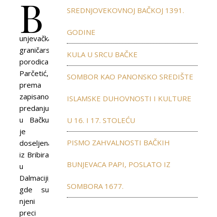
B
SREDNJOVEKOVNOJ BAČKOJ 1391.
GODINE
unjevačka
graničarska
KULA U SRCU BAČKE
porodica
Parčetić,
SOMBOR KAO PANONSKO SREDIŠTE
prema
zapisanom
ISLAMSKE DUHOVNOSTI I KULTURE
predanju,
u Bačku
U 16. I 17. STOLEĆU
je
PISMO ZAHVALNOSTI BAČKIH
doseljena
iz Bribira
BUNJEVACA PAPI, POSLATO IZ
u
Dalmaciji,
SOMBORA 1677.
gde su
njeni
preci