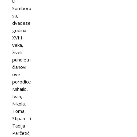
u
Somboru
su,
dvadesetih
godina
XVIII
veka,
živeli
punoletni
članovi
ove
porodice:
Mihailo,
Ivan,
Nikola,
Toma,
Stipan i
Tadija
Parčetić,