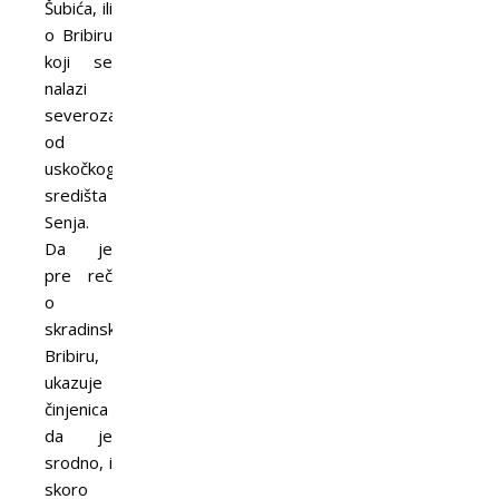
Šubića, ili
o Bribiru
koji se
nalazi
severozapadno
od
uskočkog
središta
Senja.
Da je
pre reč
o
skradinskom
Bribiru,
ukazuje
činjenica
da je
srodno, i
skoro