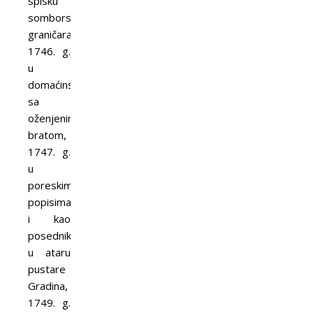
spisku
somborskih
graničara,
1746. g.
u
domaćinstvu
sa
oženjenim
bratom,
1747. g.
u
poreskim
popisima
i kao
posednik
u ataru
pustare
Gradina,
1749. g.