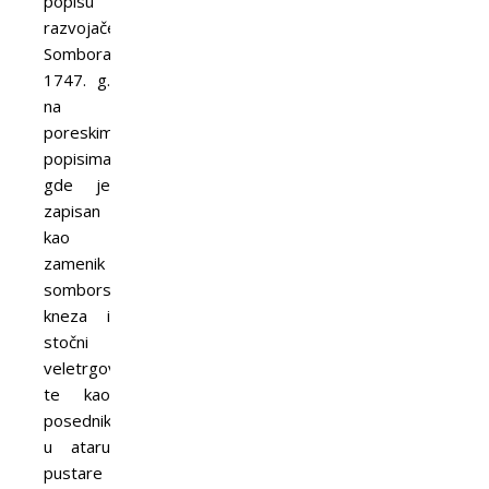
popisu
razvojačenih
Somboraca,
1747. g.
na
poreskim
popisima,
gde je
zapisan
kao
zamenik
somborskog
kneza i
stočni
veletrgovac,
te kao
posednik
u ataru
pustare