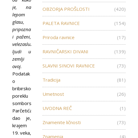
je, na
OBZORJA PROŠLOSTI
(420)
lepom
glasu,
PALETA RAVNICE
(154)
pripoznati
i paženi,
Priroda ravnice
(17)
velezaslužni
ljudi u
RAVNIČARSKI DIVANI
(139)
zemlji
SLAVNI SINOVI RAVNICE
(73)
ovoj
.
Podatak
Tradicija
(81)
o
bribirskom
Umetnost
(26)
poreklu
somborskih
UVODNA REČ
(1)
Parčetića
dao je,
Znamenite ličnosti
(73)
krajem
19. veka,
Znamenja
(4)