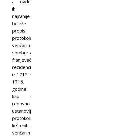
a ovde
ih
najranije
beleže
prepisi
protokola
venčanih
somborske
franjevačke
rezidencije
iz 1715. i
1716.
godine,
kao i
redovno
ustanovljeni
protokoli
krštenih,
venčanih