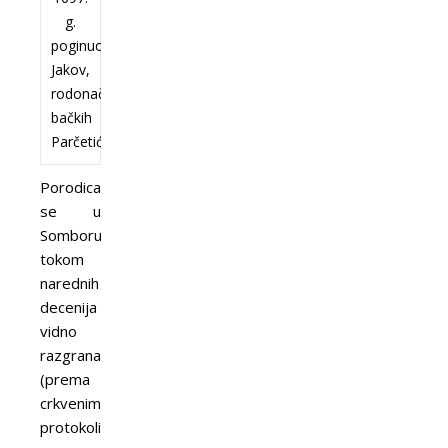
g.
poginuo
Jakov,
rodonačelnik
bačkih
Parčetića
Porodica
se u
Somboru
tokom
narednih
decenija
vidno
razgranala
(prema
crkvenim
protokolima,