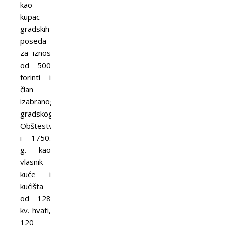
kao
kupac
gradskih
poseda
za iznos
od 500
forinti i
član
izabranog
gradskog
Obštestva,
i 1750.
g. kao
vlasnik
kuće i
kućišta
od 128
kv. hvati,
120