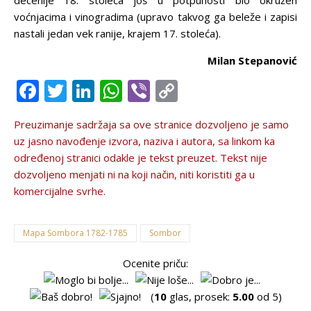
decenije 18. stoleća još u potpunosti bio okružen
voćnjacima i vinogradima (upravo takvog ga beleže i zapisi
nastali jedan vek ranije, krajem 17. stoleća).
Milan Stepanović
Facebook
Twitter
LinkedIn
WhatsApp
Viber
Copy
Link
Preuzimanje sadržaja sa ove stranice dozvolјeno je samo
uz jasno navođenje izvora, naziva i autora, sa linkom ka
određenoj stranici odakle je tekst preuzet. Tekst nije
dozvolјeno menjati ni na koji način, niti koristiti ga u
komercijalne svrhe.
Mapa Sombora 1782-1785
Sombor
Ocenite priču:
(
10
glas, prosek:
5.00
od 5)