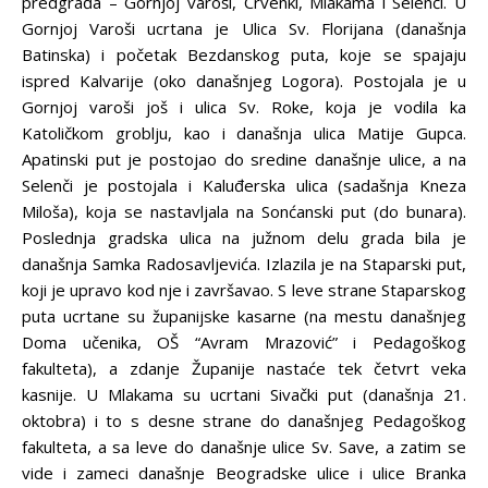
predgrađa – Gornjoj varoši, Crvenki, Mlakama i Selenči. U
Gornjoj Varoši ucrtana je Ulica Sv. Florijana (današnja
Batinska) i početak Bezdanskog puta, koje se spajaju
ispred Kalvarije (oko današnjeg Logora). Postojala je u
Gornjoj varoši još i ulica Sv. Roke, koja je vodila ka
Katoličkom groblju, kao i današnja ulica Matije Gupca.
Apatinski put je postojao do sredine današnje ulice, a na
Selenči je postojala i Kaluđerska ulica (sadašnja Kneza
Miloša), koja se nastavljala na Sonćanski put (do bunara).
Poslednja gradska ulica na južnom delu grada bila je
današnja Samka Radosavljevića. Izlazila je na Staparski put,
koji je upravo kod nje i završavao. S leve strane Staparskog
puta ucrtane su županijske kasarne (na mestu današnjeg
Doma učenika, OŠ “Avram Mrazović” i Pedagoškog
fakulteta), a zdanje Županije nastaće tek četvrt veka
kasnije. U Mlakama su ucrtani Sivački put (današnja 21.
oktobra) i to s desne strane do današnjeg Pedagoškog
fakulteta, a sa leve do današnje ulice Sv. Save, a zatim se
vide i zameci današnje Beogradske ulice i ulice Branka