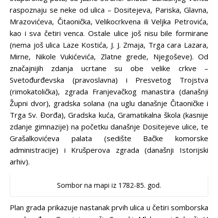
raspoznaju se neke od ulica – Dositejeva, Pariska, Glavna,
Mrazovićeva, Čitaonička, Velikocrkvena ili Veljka Petrovića,
kao i sva četiri venca. Ostale ulice još nisu bile formirane
(nema još ulica Laze Kostića, J. J. Zmaja, Trga cara Lazara,
Mirne, Nikole Vukićevića, Zlatne grede, Njegoševe). Od
značajnijih zdanja ucrtane su obe velike crkve –
Svetođurđevska (pravoslavna) i Presvetog Trojstva
(rimokatolička), zgrada Franjevačkog manastira (današnji
Župni dvor), gradska solana (na uglu današnje Čitaoničke i
Trga Sv. Đorđa), Gradska kuća, Gramatikalna škola (kasnije
zdanje gimnazije) na početku današnje Dositejeve ulice, te
Grašalkovićeva palata (sedište Bačke komorske
administracije) i Krušperova zgrada (današnji Istorijski
arhiv).
Sombor na mapi iz 1782-85. god.
Plan grada prikazuje nastanak prvih ulica u četiri somborska