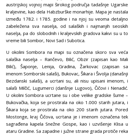
austrijskoj vojnoj mapi širokog područja tadašnje Ugarske
kraljevine, kao dela Habzburške monarhije. Mapa je nastala
između 1782. i 1785. godine i na njoj su veoma detaljno
zabeležena sva naselja, od salaških i najmanjih seoskih
naselja, pa do slobodnih i kraljevskih gradova kakvi su u to
vreme bili Sombor, Novi Sad i Subotica.
U okolini Sombora na mapi su označena skoro sva veća
salaška naselja – Rančevo, Bilić, Obzir (zapisan kao Mali
Bilić), Šaponje, Lenija, Gradina, Žarkovac (zapisan sa
imenom Somborski salaši), Bukovac, Šikara i Šivolja (današnji
Bezdanski salaši), a ucrtani su, ali nisu upisani imenom, i
salaši Milčić, Lugumerci (danšnje Lugovo), Čičovi i Nenadić.
U okolini Sombora ucrtane su i obe velike gradske šume –
Bukovačka, koja se prostirala na oko 1.000 starih jutara, i
Šikara koja se prostirala na oko 200 starih jutara. Pored
Mostonge, kraj Čičova, ucrtana je i imenom označena tek
sagrađena kapela Snežne Gospe, kao i uzvišenje Klisa u
ataru Gradine. Sa zapadne i južne strane grada protiče reka