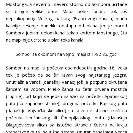
Mostonga, a severno i severoistočno od Sombora ucrtane
su brojne velike bare. Mapa beleži budući tok još
neprokopanog Velikog bačkog (Francovog) kanala, mada
kasnije rešenje donekle odstupa od plana jer je pored
Sombora jednim delom kanal tekao koritom Mostonge, što
na mapi nije ucrtano u plan toka kanala.
Sombor sa okolinom na vojnoj mapi iz 1782-85. god.
Sombor na mapi s početka osamdesetih godina 18. veka
tek je počeo da se širi izvan svog najstarijeg jezgra.
Unutrašnja varoš (današnji Venac) još je potpuno okružena
šancem sa vodom. Preko šanca su četiri drvena mostića
(ćuprije), od kojih se jedan nalazio na početku Apatinskog
puta (sa zapadne strane), drugi na početku Bajskog puta
(današnje Vojvođanske ulice) sa severne strane, treći na
početku Lenčanskog ili Čonopljanskog puta (današnja
Blagojevićeva ulica) sa istočne strane i četvrti na kraju
Staparskog puta, sa južne strane. Unutar današnjeg Venca