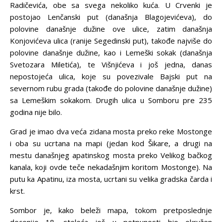
Radičevića, obe sa svega nekoliko kuća. U Crvenki je
postojao Lenčanski put (današnja Blagojevićeva), do
polovine današnje dužine ove ulice, zatim današnja
Konjovićeva ulica (ranije Segedinski put), takođe najviše do
polovine današnje dužine, kao i Lemeški sokak (današnja
Svetozara Miletića), te Višnjićeva i još jedna, danas
nepostojeća ulica, koje su povezivale Bajski put na
severnom rubu grada (takođe do polovine današnje dužine)
sa Lemeškim sokakom. Drugih ulica u Somboru pre 235
godina nije bilo.
Grad je imao dva veća zidana mosta preko reke Mostonge
i oba su ucrtana na mapi (jedan kod Šikare, a drugi na
mestu današnjeg apatinskog mosta preko Velikog bačkog
kanala, koji ovde teče nekadašnjim koritom Mostonge). Na
putu ka Apatinu, iza mosta, ucrtani su velika gradska čarda i
krst.
Sombor je, kako beleži mapa, tokom pretposlednje