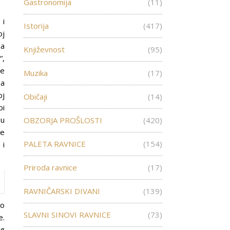
Gastronomija
(11)
 i
Istorija
(417)
oj
na
Književnost
(95)
“,
je
Muzika
(17)
na
oj
Običaji
(14)
bi
 u
OBZORJA PROŠLOSTI
(420)
ne
PALETA RAVNICE
(154)
 i
Priroda ravnice
(17)
RAVNIČARSKI DIVANI
(139)
lo
SLAVNI SINOVI RAVNICE
(73)
e.
og