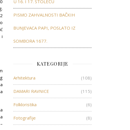
40
U 16. I 17. STOLEĆU
g.
PISMO ZAHVALNOSTI BAČKIH
72
to
BUNJEVACA PAPI, POSLATO IZ
ić
 i
SOMBORA 1677.
KATEGORIJE
im
og
Arhitektura
(108)
sa
DAMARI RAVNICE
(115)
da
Folkloristika
(6)
ca
na
Fotografije
(8)
 –