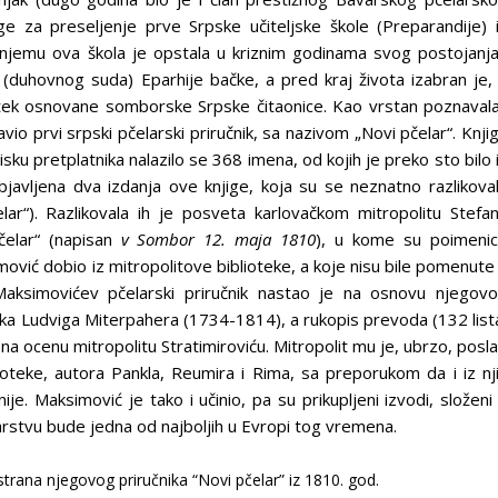
ge za preseljenje prve Srpske učiteljske škole (Preparandije) 
 njemu ova škola je opstala u kriznim godinama svog postojanja
 (duhovnog suda) Eparhije bačke, a pred kraj života izabran je,
ek osnovane somborske Srpske čitaonice. Kao vrstan poznaval
io prvi srpski pčelarski priručnik, sa nazivom „Novi pčelar“. Knji
ku pretplatnika nalazilo se 368 imena, od kojih je preko sto bilo 
javljena dva izdanja ove knjige, koja su se neznatno razlikova
lar“). Razlikovala ih je posveta karlovačkom mitropolitu Stefa
Pčelar“ (napisan
v Sombor 12. maja 1810
), u kome su poimeni
ović dobio iz mitropolitove biblioteke, a koje nisu bile pomenute
Maksimovićev pčelarski priručnik nastao je na osnovu njegov
jaka Ludviga Miterpahera (1734-1814), a rukopis prevoda (132 list
 ocenu mitropolitu Stratimiroviću. Mitropolit mu je, ubrzo, posl
lioteke, autora Pankla, Reumira i Rima, sa preporukom da i iz nj
e. Maksimović je tako i učinio, pa su prikupljeni izvodi, složeni
elarstvu bude jedna od najboljih u Evropi tog vremena.
rana njegovog priručnika “Novi pčelar” iz 1810. god.