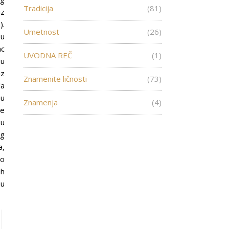
Tradicija
(81)
iz
).
Umetnost
(26)
 u
ac
UVODNA REČ
(1)
gu
iz
Znamenite ličnosti
(73)
la
nu
Znamenja
(4)
ce
 u
og
a,
ao
ih
 u