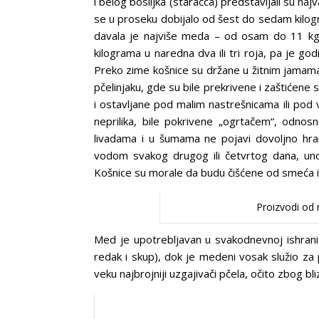
i belog bosiljka (staračca) predstavljali su na
se u proseku dobijalo od šest do sedam kilogr
davala je najviše meda – od osam do 11 kg
kilograma u naredna dva ili tri roja, pa je g
Preko zime košnice su držane u žitnim jamama
pčelinjaku, gde su bile prekrivene i zaštićene
i ostavljane pod malim nastrešnicama ili pod v
neprilika, bile pokrivene „ogrtačem“, odnosn
livadama i u šumama ne pojavi dovoljno hran
vodom svakog drugog ili četvrtog dana, uno
Košnice su morale da budu čišćene od smeća i
Proizvodi od 
Med je upotrebljavan u svakodnevnoj ishrani k
redak i skup), dok je medeni vosak služio za pr
veku najbrojniji uzgajivači pčela, očito zbog bl