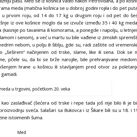
jvažniju pašu. Med se iz košnica vadio nakon Petrovdana, a po košni
ama meda (matična košnica se u dobroj godini rojila i do pet puta
 u prvom roju, od 14 do 17 kg u drugom roju i od pet do še
odišnje iz ove košnice moglo da se izvuče između 35 i 40 kg meda
 (kasnije po tavanima ili komorama, a ponegde i napolju, u letnj
 slamom i senom), a već u martu su bile vađene iz zimskih spremiš
edrim nebom, u polju ili šiblju, gde su, radi zaštite od vremensk
o „šeširem“ načinjenim od trske, slame, like ili sena. Dok se 
e, pčele su, da bi se brže narojile, bile prehranjivane medom
šenjem hrane u košnicu ili stavljanjem pred otvor za poletanj
 gamadi.
meda u trgovini, početkom 20. veka
ao zaslađivač (šećera od trske i repe tada još nije bilo ili je b
oizvodnju sveća. Salašari sa Bukovca i iz Šikare bili su u 18. i 1
izine istoimenih šuma.
Med