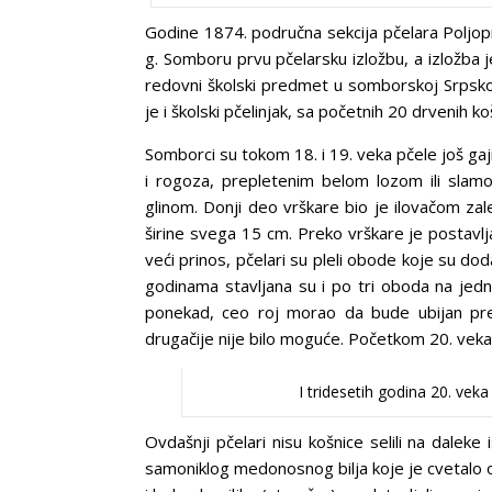
Godine 1874. područna sekcija pčelara Poljop
g. Somboru prvu pčelarsku izložbu, a izložba j
redovni školski predmet u somborskoj Srpskoj 
je i školski pčelinjak, sa početnih 20 drvenih ko
Somborci su tokom 18. i 19. veka pčele još gaj
i rogoza, prepletenim belom lozom ili sl
glinom. Donji deo vrškare bio je ilovačom za
širine svega 15 cm. Preko vrškare je postavljan
veći prinos, pčelari su pleli obode koje su d
godinama stavljana su i po tri oboda na jednu
ponekad, ceo roj morao da bude ubijan pre
drugačije nije bilo moguće. Početkom 20. veka 
I tridesetih godina 20. veka
Ovdašnji pčelari nisu košnice selili na dale
samoniklog medonosnog bilja koje je cvetalo 