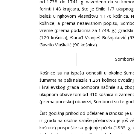
od 1738. do 1741. g. navedeno da su komorsk
forinti i 48 krajcara, što je činilo 1/7 ukup
beleži u njihovom vlasništvu 1.176 košnica
košnice, a prema nezavisnom popisu, Somborci
vreme (prema podacima za 1749. g.) gradski s
(120 košnica), Đurađ Vranješ Bošnjaković (93
Gavrilo Vlaškalić (90 košnica).
Somborska
Košnice su na ispašu odnosili u okolne šum
šumama na paši nalazila 1.251 košnica ovdašn
i kraljevskog grada Sombora načinile su, zb
ukupnom obavezom od 410 košnica ili zamenom 
(prema poreskoj obavezi, Somborci su te godin
Čist godišnji prihod od pčelarenja iznosio j
iz grada na okolne salaše pčelarstvo je još 
košnice) pospešile su gajenje pčela (1855. g