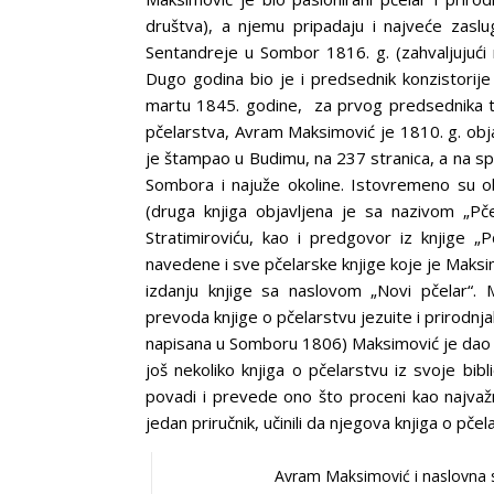
društva), a njemu pripadaju i najveće zaslu
Sentandreje u Sombor 1816. g. (zahvaljujući
Dugo godina bio je i predsednik konzistorije
martu 1845. godine, za prvog predsednika t
pčelarstva, Avram Maksimović je 1810. g. objav
je štampao u Budimu, na 237 stranica, a na spis
Sombora i najuže okoline. Istovremeno su ob
(druga knjiga objavljena je sa nazivom „Pče
Stratimiroviću, kao i predgovor iz knjige „
navedene i sve pčelarske knjige koje je Maksim
izdanju knjige sa naslovom „Novi pčelar“. 
prevoda knjige o pčelarstvu jezuite i prirodn
napisana u Somboru 1806) Maksimović je dao na
još nekoliko knjiga o pčelarstvu iz svoje bib
povadi i prevede ono što proceni kao najvažnij
jedan priručnik, učinili da njegova knjiga o pč
Avram Maksimović i naslovna st