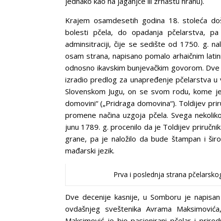
jednako kao na jaganjce ili zrnastu hranu).
Krajem osamdesetih godina 18. stoleća došl
bolesti pčela, do opadanja pčelarstva, pa
adminsitraciji, čije se sedište od 1750. g. na
osam strana, napisano pomalo arhaičnim lati
odnosno ikavskim bunjevačkim govorom. Dve god
izradio predlog za unapređenje pčelarstva u
Slovenskom Jugu, on se svom rodu, kome je 
domovini“ („Pridraga domovina“). Toldijev pri
promene načina uzgoja pčela. Svega nekolik
junu 1789. g. procenilo da je Toldijev priručn
grane, pa je naložilo da bude štampan i ši
mađarski jezik.
Prva i poslednja strana pčelarskog
Dve decenije kasnije, u Somboru je napisan i
ovdašnjeg sveštenika Avrama Maksimovića
Maksimović je bio pasionirani pčelar i priro