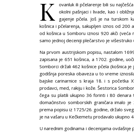
K
ovanluk ili pčelarenje bili su najč
okolni pašnjaci i livade, kao i obli
gajenje pčela. Još je na turskom 
košnica i pčelarenja, sakupljen iznos od 200
od košnica u Somboru iznosi 920 akči (veća n
samo jednoj deceniji plečarstvo je višestruko
Na prvom austrijskom popisu, nastalom 1699
zapisana je 651 košnica, a 1702. godine, uoč
Somborci držali 462 košnice pčela (košnica je
godišnja poreska obaveza u to vreme iznosila je
bajske carinarnice s kraja 18. i s početka X
prodavci, med, rakiju i kože. Šestorica Sombor
čega su platili ukupno 36 forinti i 80 denar
domaćinstvo somborskih graničara imalo je 
prema popisu iz 1725/26. godine, držalo sve
je na vašaru u Kečkemetu prodavalo ukupno 45
U narednim godinama i decenijama ovdašnje pč