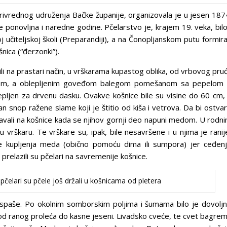
rivrednog udruženja Bačke županije, organizovala je u jesen 187
e ponovljna i naredne godine. Pčelarstvo je, krajem 19. veka, bilo
učiteljskoj školi (Preparandiji), a na Čonopljanskom putu formir
šnica (“đerzonki”).
ili na prastari način, u vrškarama kupastog oblika, od vrbovog pru
amom, a oblepljenim goveđom balegom pomešanom sa pepelom i
lepljen za drvenu dasku. Ovakve košnice bile su visine do 60 cm,
 snop ražene slame koji je štitio od kiša i vetrova. Da bi ostvari
odavali na košnice kada se njihov gornji deo napuni medom. U rodn
 vrškaru. Te vrškare su, ipak, bile nesavršene i u njima je ranij
 kupljenja meda (obično pomoću dima ili sumpora) jer ceđen
prelazili su pčelari na savremenije košnice.
 pčelari su pčele još držali u košnicama od pletera
ke ispaše. Po okolnim somborskim poljima i šumama bilo je dovolj
od ranog proleća do kasne jeseni. Livadsko cveće, te cvet bagre