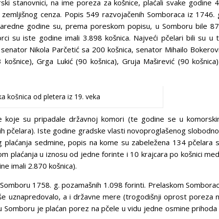
i stanovnici, na ime poreza za košnice, plaćali svake godine 
nog zemljišnog cenza. Popis 549 razvojačenih Somboraca iz 1746. 
. Naredne godine su, prema poreskom popisu, u Somboru bile 8
 su iste godine imali 3.898 košnica. Najveći pčelari bili su u 
enator Nikola Parčetić sa 200 košnica, senator Mihailo Bokerov
 košnice), Grga Lukić (90 košnica), Gruja Maširević (90 košnica)
 košnica od pletera iz 19. veka
e koje su pripadale državnoj komori (te godine se u komorsk
jih pčelara). Iste godine gradske vlasti novoproglašenog slobodn
og plaćanja sedmine, popis na kome su zabeležena 134 pčelara 
plaćanja u iznosu od jedne forinte i 10 krajcara po košnici me
e imali 2.870 košnica).
e u Somboru 1758. g. pozamašnih 1.098 forinti. Prelaskom Sombora
više uznapredovalo, a i državne mere (trogodišnji oprost poreza 
. u Somboru je plaćan porez na pčele u vidu jedne osmine prihoda