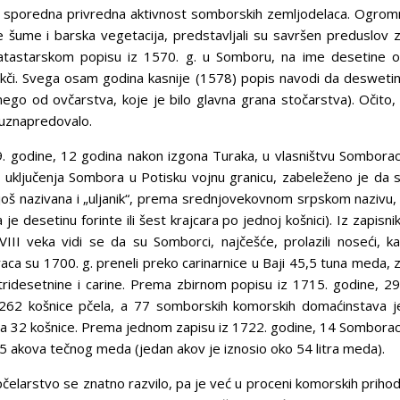
ešća sporedna privredna aktivnost somborskih zemljodelaca. Ogrom
žnje šume i barska vegetacija, predstavljali su savršen preduslov 
katastarskom popisu iz 1570. g. u Somboru, na ime desetine 
 akči. Svega osam godina kasnije (1578) popis navodi da desweti
ego od ovčarstva, koje je bilo glavna grana stočarstva). Očito,
 uznapredovalo.
. godine, 12 godina nakon izgona Turaka, u vlasništvu Sombora
i uključenja Sombora u Potisku vojnu granicu, zabeleženo je da 
 još nazivana i „uljanik“, prema srednjovekovnom srpskom nazivu,
 desetinu forinte ili šest krajcara po jednoj košnici). Iz zapisni
VIII veka vidi se da su Somborci, najčešće, prolazili noseći, k
aca su 1700. g. preneli preko carinarnice u Baji 45,5 tuna meda, 
a tridesetnine i carine. Prema zbirnom popisu iz 1715. godine, 2
262 košnice pčela, a 77 somborskih komorskih domaćinstava j
ga 32 košnice. Prema jednom zapisu iz 1722. godine, 14 Sombora
 akova tečnog meda (jedan akov je iznosio oko 54 litra meda).
elarstvo se znatno razvilo, pa je već u proceni komorskih priho