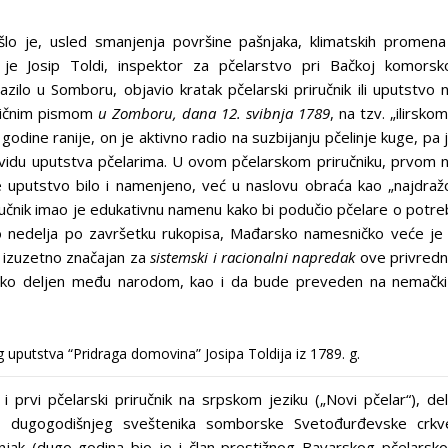
o je, usled smanjenja površine pašnjaka, klimatskih promena
 je Josip Toldi, inspektor za pčelarstvo pri Bačkoj komorsk
lazilo u Somboru, objavio kratak pčelarski priručnik ili uputstvo 
ničnim pismom
u Zomboru, dana 12. svibnja 1789
, na tzv. „ilirskom
ine ranije, on je aktivno radio na suzbijanju pčelinje kuge, pa 
 vidu uputstva pčelarima. U ovom pčelarskom priručniku, prvom 
uputstvo bilo i namenjeno, već u naslovu obraća kao „najdraž
ručnik imao je edukativnu namenu kako bi podučio pčelare o potre
o nedelja po završetku rukopisa, Mađarsko namesničko veće je
ik izuzetno značajan za
sistemski i racionalni napredak
ove privred
roko deljen među narodom, kao i da bude preveden na nemački
 uputstva “Pridraga domovina” Josipa Toldija iz 1789. g.
 prvi pčelarski priručnik na srpskom jeziku („Novi pčelar“), de
, dugogodišnjeg sveštenika somborske Svetođurđevske crkv
dnjak (dugo godina bio je i član prestižnog Bavarskog pčelarsk