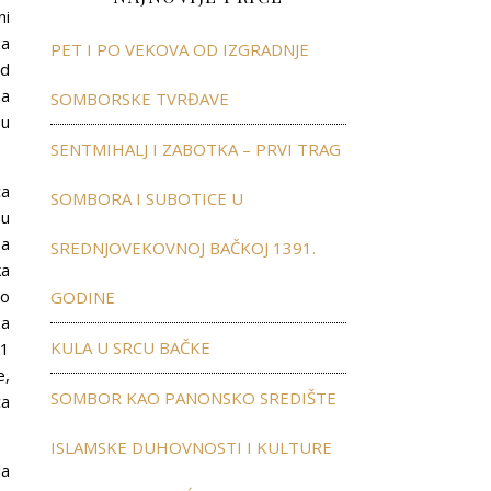
ni
za
PET I PO VEKOVA OD IZGRADNJE
od
na
SOMBORSKE TVRĐAVE
 u
SENTMIHALJ I ZABOTKA – PRVI TRAG
ca
SOMBORA I SUBOTICE U
su
 a
SREDNJOVEKOVNOJ BAČKOJ 1391.
ka
ao
GODINE
za
KULA U SRCU BAČKE
91
e,
SOMBOR KAO PANONSKO SREDIŠTE
ca
ISLAMSKE DUHOVNOSTI I KULTURE
da