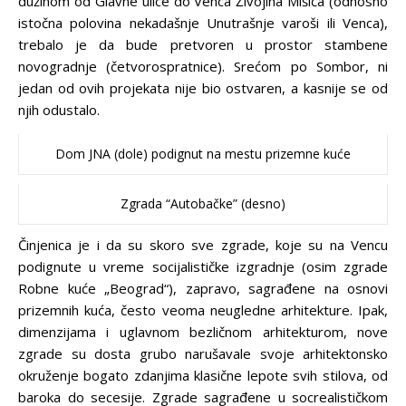
dužinom od Glavne ulice do Venca Živojina Mišića (odnosno
istočna polovina nekadašnje Unutrašnje varoši ili Venca),
trebalo je da bude pretvoren u prostor stambene
novogradnje (četvorospratnice). Srećom po Sombor, ni
jedan od ovih projekata nije bio ostvaren, a kasnije se od
njih odustalo.
Dom JNA (dole) podignut na mestu prizemne kuće
Zgrada “Autobačke” (desno)
Činjenica je i da su skoro sve zgrade, koje su na Vencu
podignute u vreme socijalističke izgradnje (osim zgrade
Robne kuće „Beograd“), zapravo, sagrađene na osnovi
prizemnih kuća, često veoma neugledne arhitekture. Ipak,
dimenzijama i uglavnom bezličnom arhitekturom, nove
zgrade su dosta grubo narušavale svoje arhitektonsko
okruženje bogato zdanjima klasične lepote svih stilova, od
baroka do secesije. Zgrade sagrađene u socrealističkom