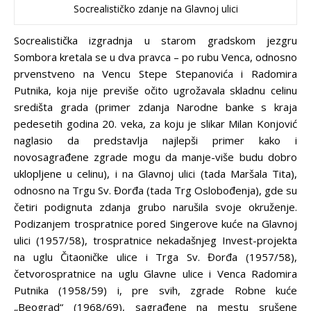
Socrealističko zdanje na Glavnoj ulici
Socrealistička izgradnja u starom gradskom jezgru
Sombora kretala se u dva pravca – po rubu Venca, odnosno
prvenstveno na Vencu Stepe Stepanovića i Radomira
Putnika, koja nije previše očito ugrožavala skladnu celinu
središta grada (primer zdanja Narodne banke s kraja
pedesetih godina 20. veka, za koju je slikar Milan Konjović
naglasio da predstavlja najlepši primer kako i
novosagrađene zgrade mogu da manje-više budu dobro
uklopljene u celinu), i na Glavnoj ulici (tada Maršala Tita),
odnosno na Trgu Sv. Đorđa (tada Trg Oslobođenja), gde su
četiri podignuta zdanja grubo narušila svoje okruženje.
Podizanjem trospratnice pored Singerove kuće na Glavnoj
ulici (1957/58), trospratnice nekadašnjeg Invest-projekta
na uglu Čitaoničke ulice i Trga Sv. Đorđa (1957/58),
četvorospratnice na uglu Glavne ulice i Venca Radomira
Putnika (1958/59) i, pre svih, zgrade Robne kuće
„Beograd“ (1968/69), sagrađene na mestu srušene