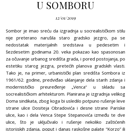
U SOMBORU
12/01/2019
Sombor je imao sreću da izgradnja u socrealističkom stilu
nije preterano narušila staro gradsko jezgro, pa se
nedostatak materijalnih sredstava u pedesetim i
šezdesetim godinama 20. veka pokazao kao spasonosan
za očuvanje urbanog središta grada, i pored postojanja, po
estetiku starog jezgra, pretećih planova gradskih vlasti.
Tako je, na primer, urbanistički plan središta Sombora iz
1961/62. godine, predviđao uklanjanje dela starih zdanja i
modernističko preuređenje „Venca“ u skladu sa
socrealističkom arhitekturom. Planirana je izgradnja velikog
Doma sindikata, zbog koga bi usledilo potpuno rušenje leve
strane ulice Dositeja Obradovića i desne strane Pariske
ulice, kao i dela Venca Stepe Stepanovića između te dve
ulice, što je uključivalo i rušenje nekoliko zaštićenih
istorijskih zdanja, poput i danas raskošne palate “Korzo” ili