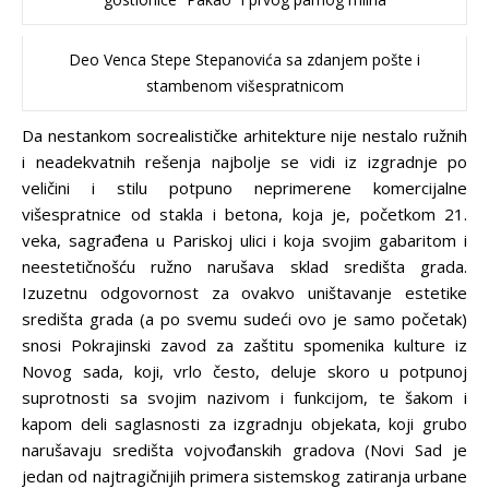
Deo Venca Stepe Stepanovića sa zdanjem pošte i
stambenom višespratnicom
Da nestankom socrealističke arhitekture nije nestalo ružnih
i neadekvatnih rešenja najbolje se vidi iz izgradnje po
veličini i stilu potpuno neprimerene komercijalne
višespratnice od stakla i betona, koja je, početkom 21.
veka, sagrađena u Pariskoj ulici i koja svojim gabaritom i
neestetičnošću ružno narušava sklad središta grada.
Izuzetnu odgovornost za ovakvo uništavanje estetike
središta grada (a po svemu sudeći ovo je samo početak)
snosi Pokrajinski zavod za zaštitu spomenika kulture iz
Novog sada, koji, vrlo često, deluje skoro u potpunoj
suprotnosti sa svojim nazivom i funkcijom, te šakom i
kapom deli saglasnosti za izgradnju objekata, koji grubo
narušavaju središta vojvođanskih gradova (Novi Sad je
jedan od najtragičnijih primera sistemskog zatiranja urbane