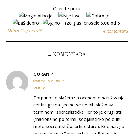
Ocenite priču:
(
28
glas, prosek:
5.00
od 5)
Milan Stepanović
4 Komentara
4 KOMENTARA
GORAN P.
09/07/2019 AT 08:46
REPLY
Potpuno se slažem sa ocenom o naruživanja
centra grada, jedino se ne bih složio sa
terminom “socrealistička” jer to je drugi stil
(“nacionalno po formi, socijalističko po duhu” –
moto socrealističke arhitekture). Kod nas ga
vrlo malo ima (Dom sindikata u Beogradu,