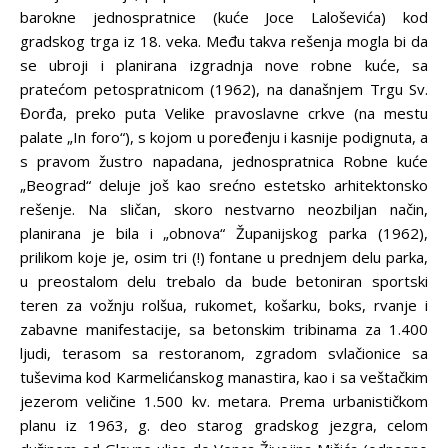
barokne jednospratnice (kuće Joce Laloševića) kod
gradskog trga iz 18. veka. Među takva rešenja mogla bi da
se ubroji i planirana izgradnja nove robne kuće, sa
pratećom petospratnicom (1962), na današnjem Trgu Sv.
Đorđa, preko puta Velike pravoslavne crkve (na mestu
palate „In foro“), s kojom u poređenju i kasnije podignuta, a
s pravom žustro napadana, jednospratnica Robne kuće
„Beograd“ deluje još kao srećno estetsko arhitektonsko
rešenje. Na sličan, skoro nestvarno neozbiljan način,
planirana je bila i „obnova“ Županijskog parka (1962),
prilikom koje je, osim tri (!) fontane u prednjem delu parka,
u preostalom delu trebalo da bude betoniran sportski
teren za vožnju rolšua, rukomet, košarku, boks, rvanje i
zabavne manifestacije, sa betonskim tribinama za 1.400
ljudi, terasom sa restoranom, zgradom svlačionice sa
tuševima kod Karmelićanskog manastira, kao i sa veštačkim
jezerom veličine 1.500 kv. metara. Prema urbanističkom
planu iz 1963, g. deo starog gradskog jezgra, celom