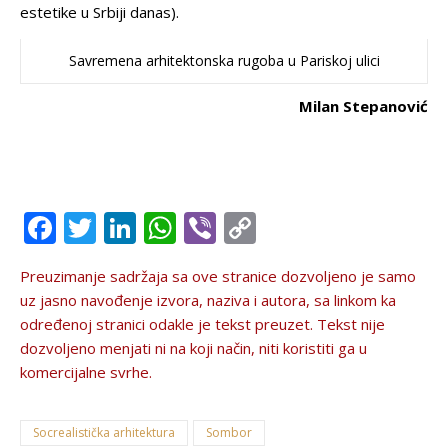
estetike u Srbiji danas).
Savremena arhitektonska rugoba u Pariskoj ulici
Milan Stepanović
Facebook
Twitter
LinkedIn
WhatsApp
Viber
Copy
Link
Preuzimanje sadržaja sa ove stranice dozvolјeno je samo
uz jasno navođenje izvora, naziva i autora, sa linkom ka
određenoj stranici odakle je tekst preuzet. Tekst nije
dozvolјeno menjati ni na koji način, niti koristiti ga u
komercijalne svrhe.
Socrealistička arhitektura
Sombor