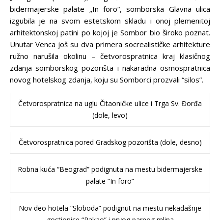
bidermajerske palate „In foro“, somborska Glavna ulica
izgubila je na svom estetskom skladu i onoj plemenitoj
arhitektonskoj patini po kojoj je Sombor bio široko poznat.
Unutar Venca još su dva primera socrealističke arhitekture
ružno narušila okolinu – četvorospratnica kraj klasičnog
zdanja somborskog pozorišta i nakaradna osmospratnica
novog hotelskog zdanja, koju su Somborci prozvali “silos”.
Četvorospratnica na uglu Čitaoničke ulice i Trga Sv. Đorđa
(dole, levo)
Četvorospratnica pored Gradskog pozorišta (dole, desno)
Robna kuća “Beograd” podignuta na mestu bidermajerske
palate “In foro”
Nov deo hotela “Sloboda” podignut na mestu nekadašnje
gostionice “Pakao” i prvog parnog mlina