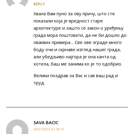
REPLY
Хвала Вам пуно за ову причу, што сте
показали која је вредност старе
архитектуре и зашто се закон о уређењу
града мора поштовати, да не би дошло до
оваквих примера… Све ове зграде много
боду очи и скрнаве изглед нашег града,
али убедљиво најгора је она канта од
хотела, баш ме занима ко је то одобрио.
Велики поздрав за Вас и сав ваш рад и
труд.
SAVA BACIC
20/07/2023 AT 08:10