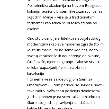
Politehmička akademija na Novom Beogradu,
kolonija radnika u bivšem Svetozarevu, danas
Jagodini). Manje – više je u tradicionalnim
formama i kao takva ne bi toliko štrčala od
okoline.
Ono što vidimo je arhitektuira socijalističkog
modernizma i kao sve moderne zgrade (to im
je stilski manir, i to ne samo kod nas, nego i u
svetu) karakteriše ih odudarenje od okoline,
čak štaviše, njeno negiranje. Tako se stvorila
stilska “papazjanija” vizuelna zbrka i
kakofonija.
I to nema veze sa ideologijom (sem sa
umetničkom), u tom periodu se svuda u svetu
tako radilo. Nažalost u poslenjih dvadesetak
godina ponovo je na sceni takva arhitektura.
Skoro sto godina pravljenja sandučastih i
kutijastih zgrada, bez duše.