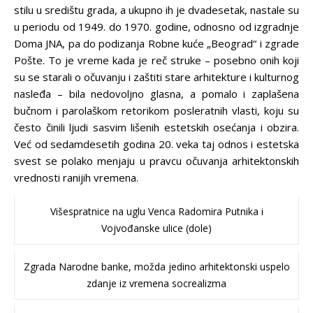
stilu u središtu grada, a ukupno ih je dvadesetak, nastale su
u periodu od 1949. do 1970. godine, odnosno od izgradnje
Doma JNA, pa do podizanja Robne kuće „Beograd“ i zgrade
Pošte. To je vreme kada je reč struke – posebno onih koji
su se starali o očuvanju i zaštiti stare arhitekture i kulturnog
nasleđa – bila nedovoljno glasna, a pomalo i zaplašena
bučnom i parolaškom retorikom posleratnih vlasti, koju su
često činili ljudi sasvim lišenih estetskih osećanja i obzira.
Već od sedamdesetih godina 20. veka taj odnos i estetska
svest se polako menjaju u pravcu očuvanja arhitektonskih
vrednosti ranijih vremena.
Višespratnice na uglu Venca Radomira Putnika i
Vojvođanske ulice (dole)
Zgrada Narodne banke, možda jedino arhitektonski uspelo
zdanje iz vremena socrealizma