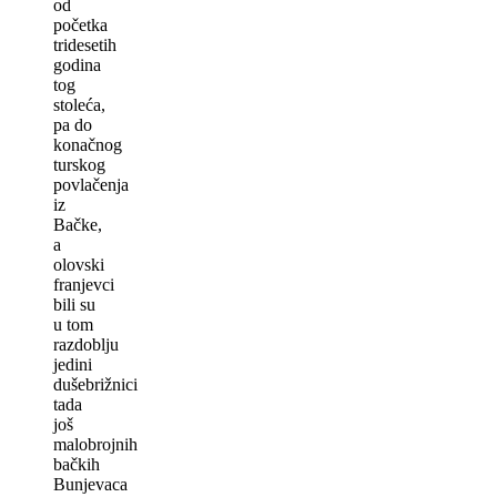
od
početka
tridesetih
godina
tog
stoleća,
pa do
konačnog
turskog
povlačenja
iz
Bačke,
a
olovski
franjevci
bili su
u tom
razdoblju
jedini
dušebrižnici
tada
još
malobrojnih
bačkih
Bunjevaca