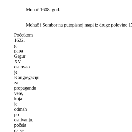
Mohač 1608. god.
Mohač i Sombor na putopisnoj mapi iz druge polovine 1
Početkom
1622.
g.
papa
Grgur
XV
osnovao
je
Kongregaciju
za
propagandu
vere,
koja
je,
odmah
po
osnivanju,
počela
da se