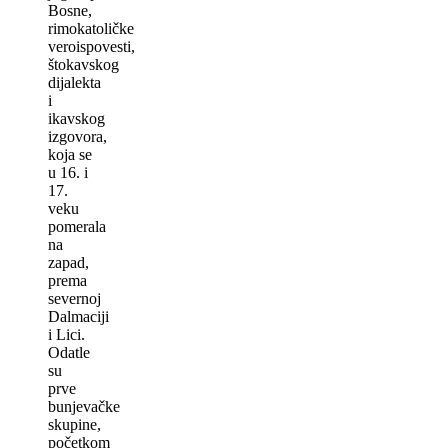
Bosne,
rimokatoličke
veroispovesti,
štokavskog
dijalekta
i
ikavskog
izgovora,
koja se
u 16. i
17.
veku
pomerala
na
zapad,
prema
severnoj
Dalmaciji
i Lici.
Odatle
su
prve
bunjevačke
skupine,
početkom