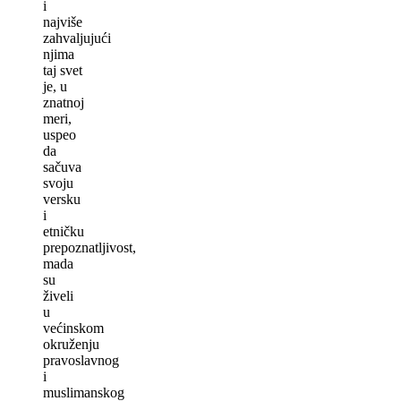
i
najviše
zahvaljujući
njima
taj svet
je, u
znatnoj
meri,
uspeo
da
sačuva
svoju
versku
i
etničku
prepoznatljivost,
mada
su
živeli
u
većinskom
okruženju
pravoslavnog
i
muslimanskog