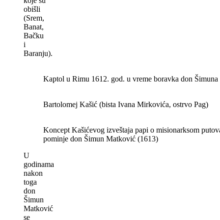
koje su
obišli
(Srem,
Banat,
Bačku
i
Baranju).
Kaptol u Rimu 1612. god. u vreme boravka don Šimuna
Bartolomej Kašić (bista Ivana Mirkovića, ostrvo Pag)
Koncept Kašićevog izveštaja papi o misionarksom putov
pominje don Šimun Matković (1613)
U
godinama
nakon
toga
don
Šimun
Matković
se