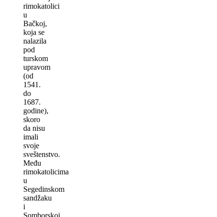
rimokatolici
u
Bačkoj,
koja se
nalazila
pod
turskom
upravom
(od
1541.
do
1687.
godine),
skoro
da nisu
imali
svoje
sveštenstvo.
Među
rimokatolicima
u
Segedinskom
sandžaku
i
Somborskoj,