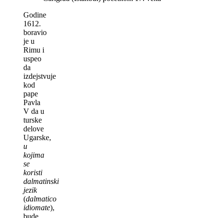
Godine
1612.
boravio
je u
Rimu i
uspeo
da
izdejstvuje
kod
pape
Pavla
V da u
turske
delove
Ugarske,
u
kojima
se
koristi
dalmatinski
jezik
(
dalmatico
idiomate
),
bude