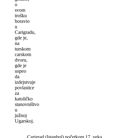
o
svom
trošku
boravio
u
Carigradu,
gde je,
na
turskom
carskom
dvoru,
gde je
uspeo
da
izdejstvuje
povlastice
za
katoličko
stanovništvo
u
južnoj
Ugarskoj.
Carigrad (Istanbul) početkom 17. veka