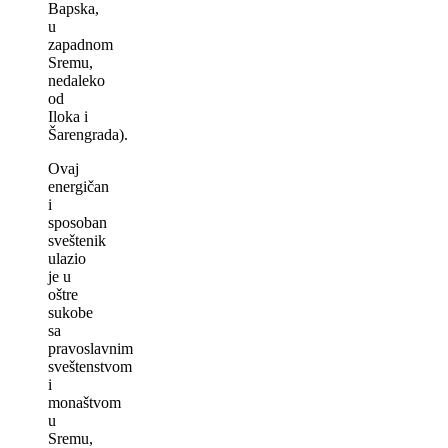
Bapska,
u
zapadnom
Sremu,
nedaleko
od
Iloka i
Šarengrada).
Ovaj
energičan
i
sposoban
sveštenik
ulazio
je u
oštre
sukobe
sa
pravoslavnim
sveštenstvom
i
monaštvom
u
Sremu,