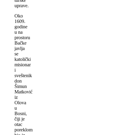
turske
uprave.
Oko
1609.
godine
u na
prostoru
Bačke
javlja
se
katolički
misionar
i
sveštenik
don
Šimun
Matković
iz
Olova
u
Bosni,
čiji je
otac
poreklom