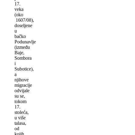
17.
veka
(oko
1607/08),
doseljene
u
bačko
Podunavlje
(između
Baje,
Sombora
i
Subotice),
a
njihove
migracije
odvijale
su se,
tokom
17.
stoleća,
u više
talasa,
od
kojih