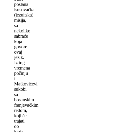
poslana
isusovačka
(jezuitska)
misija,
sa
nekoliko
sabraće
koja
govore
ovaj
jezik.
Iz tog
vremena
počinju
i
Matkovićevi
sukobi
sa
bosanskim
franjevačkim
redom,
koji će
trajati
do
kraja