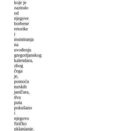
koje je
zaziralo
od
njegove
borbene
retorike
i
insistiranja
na
uvođenju
gregorijanskog
kalendara,
zbog
čega
je,
pomoću
turskih
janičara,
dva
puta
pokušano
i
njegovo
fizičko
uklanjanje.