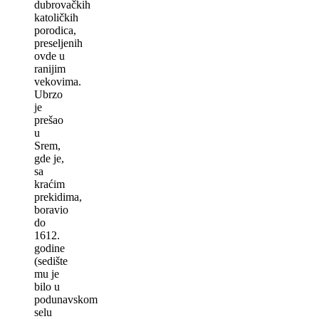
dubrovačkih
katoličkih
porodica,
preseljenih
ovde u
ranijim
vekovima.
Ubrzo
je
prešao
u
Srem,
gde je,
sa
kraćim
prekidima,
boravio
do
1612.
godine
(sedište
mu je
bilo u
podunavskom
selu