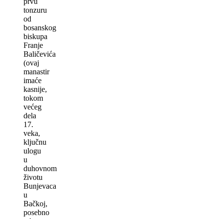
prvu
tonzuru
od
bosanskog
biskupa
Franje
Baličevića
(ovaj
manastir
imaće
kasnije,
tokom
većeg
dela
17.
veka,
ključnu
ulogu
u
duhovnom
životu
Bunjevaca
u
Bačkoj,
posebno