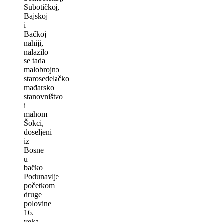
Subotičkoj,
Bajskoj
i
Bačkoj
nahiji,
nalazilo
se tada
malobrojno
starosedelačko
mađarsko
stanovništvo
i
mahom
Šokci,
doseljeni
iz
Bosne
u
bačko
Podunavlje
početkom
druge
polovine
16.
veka.