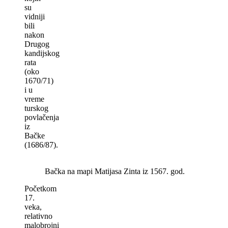
su
vidniji
bili
nakon
Drugog
kandijskog
rata
(oko
1670/71)
i u
vreme
turskog
povlačenja
iz
Bačke
(1686/87).
Bačka na mapi Matijasa Zinta iz 1567. god.
Početkom
17.
veka,
relativno
malobrojni