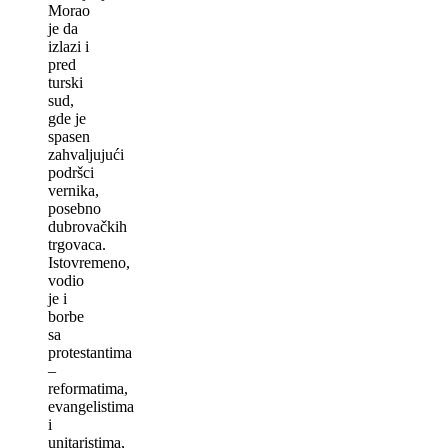
Morao
je da
izlazi i
pred
turski
sud,
gde je
spasen
zahvaljujući
podršci
vernika,
posebno
dubrovačkih
trgovaca.
Istovremeno,
vodio
je i
borbe
sa
protestantima
–
reformatima,
evangelistima
i
unitaristima,