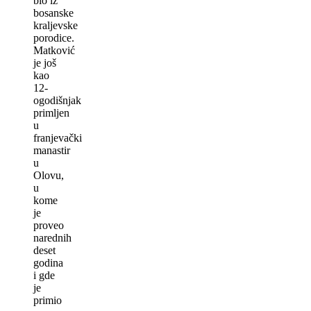
bio iz
bosanske
kraljevske
porodice.
Matković
je još
kao
12-
ogodišnjak
primljen
u
franjevački
manastir
u
Olovu,
u
kome
je
proveo
narednih
deset
godina
i gde
je
primio