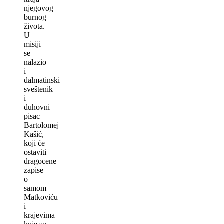
njegovog
burnog
života.
U
misiji
se
nalazio
i
dalmatinski
sveštenik
i
duhovni
pisac
Bartolomej
Kašić,
koji će
ostaviti
dragocene
zapise
o
samom
Matkoviću
i
krajevima