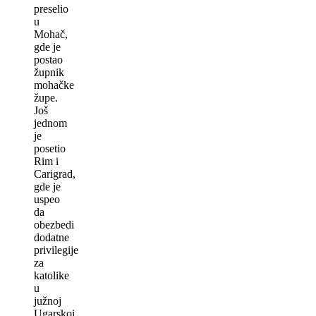
preselio
u
Mohač,
gde je
postao
župnik
mohačke
župe.
Još
jednom
je
posetio
Rim i
Carigrad,
gde je
uspeo
da
obezbedi
dodatne
privilegije
za
katolike
u
južnoj
Ugarskoj.