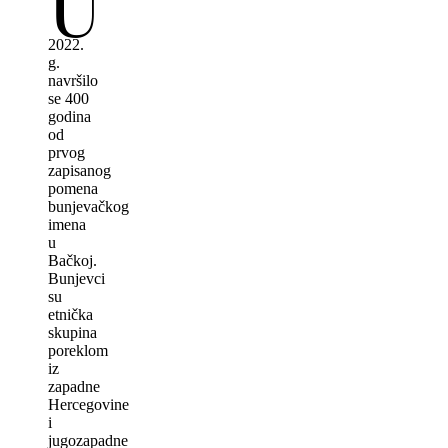
U
2022.
g.
navršilo
se 400
godina
od
prvog
zapisanog
pomena
bunjevačkog
imena
u
Bačkoj.
Bunjevci
su
etnička
skupina
poreklom
iz
zapadne
Hercegovine
i
jugozapadne