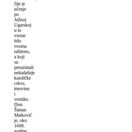
čije je
učenje
po
Južnoj
Ugarskoj
u to
vreme
bilo
veoma
rašireno,
a koji
su
preuzimali
nekadašnje
katoličke
crkve,
imovinu
i
vernike.
Don
Šimun
Matković
je, oko
1608.
godine,