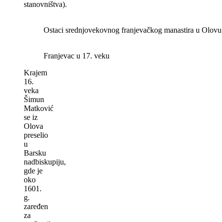
stanovništva).
Ostaci srednjovekovnog franjevačkog manastira u Olovu (
Franjevac u 17. veku
Krajem
16.
veka
Šimun
Matković
se iz
Olova
preselio
u
Barsku
nadbiskupiju,
gde je
oko
1601.
g.
zaređen
za