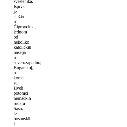
sveštenika.
Isprva
je
služio
u
Čiprovcima,
jednom
od
nekoliko
katoličkih
naselja
u
severozapadnoj
Bugarskoj,
u
kome
su
živeli
potomci
nemačkih
rudara
Sasa,
te
bosanskih
i