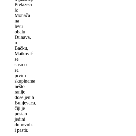
Prelazeći
iz
Mohača
na
levu
obalu
Dunava,
u
Bačku,
Matković
se
susreo
sa
prvim
skupinama
nešto
ranije
doseljenih
Bunjevaca,
čiji je
postao
jedini
duhovnik
i pastir.