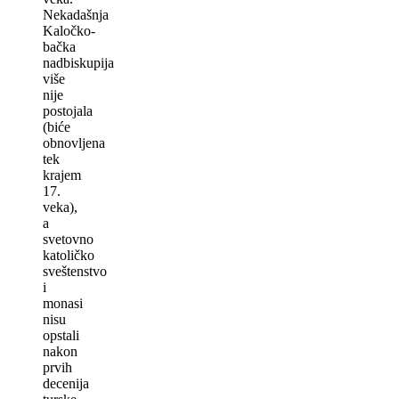
Nekadašnja
Kaločko-
bačka
nadbiskupija
više
nije
postojala
(biće
obnovljena
tek
krajem
17.
veka),
a
svetovno
katoličko
sveštenstvo
i
monasi
nisu
opstali
nakon
prvih
decenija