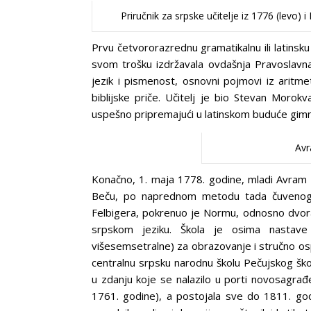
Priručnik za srpske učitelje iz 1776 (levo) 
Prvu četvororazrednu gramatikalnu ili latinsk
svom trošku izdržavala ovdašnja Pravoslavna 
jezik i pismenost, osnovni pojmovi iz aritmet
biblijske priče. Učitelj je bio Stevan Morokva
uspešno pripremajući u latinskom buduće gimnaz
Avr
Konačno, 1. maja 1778. godine, mladi Avram M
Beču, po naprednom metodu tada čuvenog
Felbigera, pokrenuo je Normu, odnosno dvor
srpskom jeziku. Škola je osima nastave
višesemsetralne) za obrazovanje i stručno os
centralnu srpsku narodnu školu Pečujskog ško
u zdanju koje se nalazilo u porti novosagr
1761. godine), a postojala sve do 1811. god