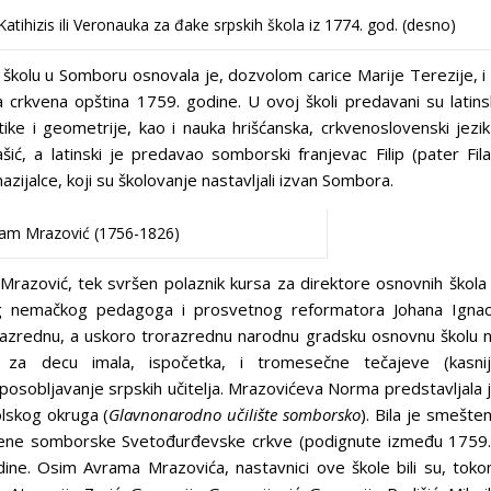
i Katihizis ili Veronauka za đake srpskih škola iz 1774. god. (desno)
u školu u Somboru osnovala je, dozvolom carice Marije Terezije, i
crkvena opština 1759. godine. U ovoj školi predavani su latins
ike i geometrije, kao i nauka hrišćanska, crkvenoslovenski jezik
šić, a latinski je predavao somborski franjevac Filip (pater Fila
ijalce, koji su školovanje nastavljali izvan Sombora.
am Mrazović (1756-1826)
razović, tek svršen polaznik kursa za direktore osnovnih škola
 nemačkog pedagoga i prosvetnog reformatora Johana Igna
azrednu, a uskoro trorazrednu narodnu gradsku osnovnu školu 
 za decu imala, ispočetka, i tromesečne tečajeve (kasni
posobljavanje srpskih učitelja. Mrazovićeva Norma predstavljala 
lskog okruga (
Glavnonarodno učilište somborsko
). Bila je smešte
ađene somborske Svetođurđevske crkve (podignute između 1759.
ine. Osim Avrama Mrazovića, nastavnici ove škole bili su, tok