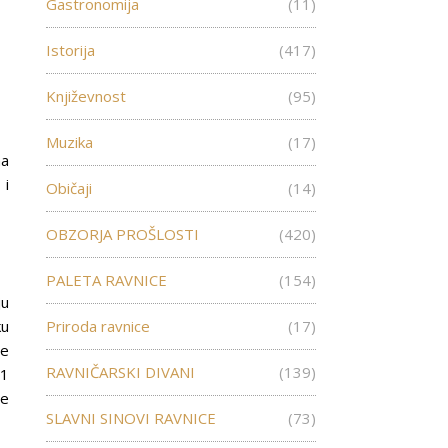
Gastronomija
(11)
Istorija
(417)
Književnost
(95)
Muzika
(17)
na
 i
Običaji
(14)
OBZORJA PROŠLOSTI
(420)
PALETA RAVNICE
(154)
ju
ku
Priroda ravnice
(17)
ve
RAVNIČARSKI DIVANI
(139)
11
te
SLAVNI SINOVI RAVNICE
(73)