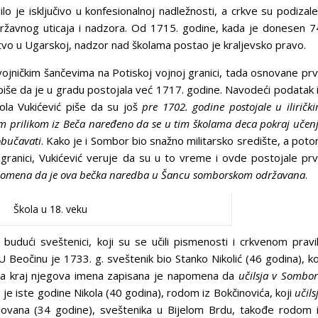
o je isključivo u konfesionalnoj nadležnosti, a crkve su podizale
 državnog uticaja i nadzora. Od 1715. godine, kada je donesen 7
stvo u Ugarskoj, nadzor nad školama postao je kraljevsko pravo.
vojničkim šančevima na Potiskoj vojnoj granici, tada osnovane pr
 piše da je u gradu postojala već 1717. godine. Navodeći podatak 
kola Vukićević piše da su još
pre 1702. godine postojale u iliričk
om prilikom iz Beča naređeno da se u tim školama deca pokraj učen
obučavati
. Kako je i Sombor bio snažno militarsko središte, a pot
j granici, Vukićević veruje da su u to vreme i ovde postojale pr
pomena da je ova bečka naredba u Šancu somborskom održavana
.
Škola u 18. veku
udući sveštenici, koji su se učili pismenosti i crkvenom pravi
U Beočinu je 1733. g. sveštenik bio Stanko Nikolić (46 godina), ko
, a kraj njegova imena zapisana je napomena da
učilsja v Sombo
 je iste godine Nikola (40 godina), rodom iz Bokčinovića, koji
učils
Jovana (34 godine), sveštenika u Bijelom Brdu, takođe rodom 