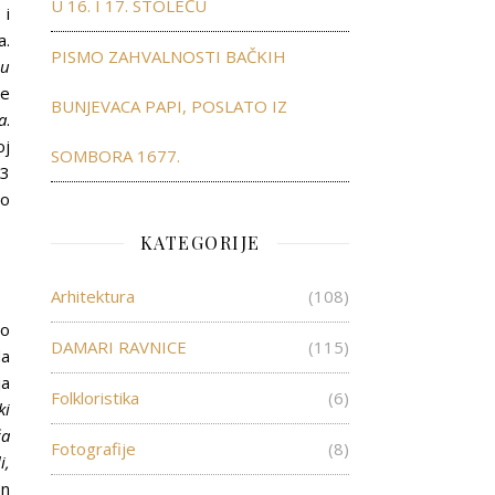
U 16. I 17. STOLEĆU
 i
a.
PISMO ZAHVALNOSTI BAČKIH
 u
je
BUNJEVACA PAPI, POSLATO IZ
a
.
oj
SOMBORA 1677.
33
io
KATEGORIJE
Arhitektura
(108)
ao
DAMARI RAVNICE
(115)
da
ja
Folkloristika
(6)
ki
ća
Fotografije
(8)
i,
an