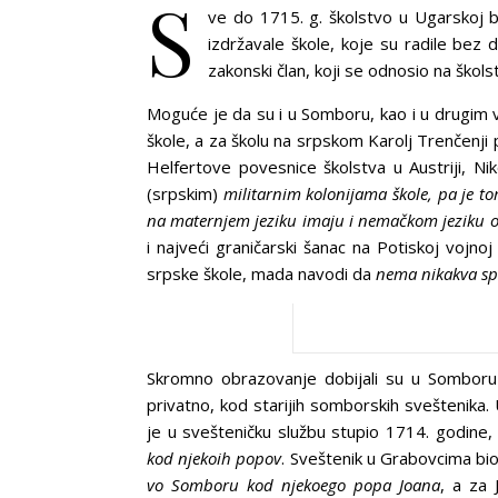
S
ve do 1715. g. školstvo u Ugarskoj bil
izdržavale škole, koje su radile bez
zakonski član, koji se odnosio na škol
Moguće je da su i u Somboru, kao i u drugim 
škole, a za školu na srpskom Karolj Trenčenji
Helfertove povesnice školstva u Austriji, Ni
(srpskim)
militarnim kolonijama škole, pa je t
na maternjem jeziku imaju i nemačkom jeziku 
i najveći graničarski šanac na Potiskoj vojno
srpske škole, mada navodi da
nema nikakva s
Skromno obrazovanje dobijali su u Somboru b
privatno, kod starijih somborskih sveštenika. 
je u svešteničku službu stupio 1714. godine
kod njekoih popov
. Sveštenik u Grabovcima bio
vo Somboru kod njekoego popa Joana
, a za 