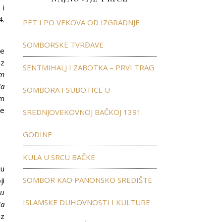
 i
4.
PET I PO VEKOVA OD IZGRADNJE
SOMBORSKE TVRĐAVE
ve
iz
SENTMIHALJ I ZABOTKA – PRVI TRAG
im
ja
SOMBORA I SUBOTICE U
om
ve
SREDNJOVEKOVNOJ BAČKOJ 1391.
GODINE
KULA U SRCU BAČKE
lu
SOMBOR KAO PANONSKO SREDIŠTE
ji
ru
ISLAMSKE DUHOVNOSTI I KULTURE
ja
iz