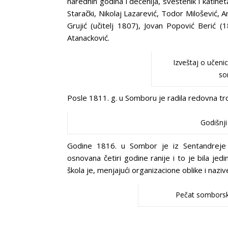
narednih godina i decenija, sveštenik i katihet
Starački, Nikolaj Lazarević, Todor Milošević, A
Grujić (učitelj 1807), Jovan Popović Berić (18
Atanacković.
Izveštaj o učeni
so
Posle 1811. g. u Somboru je radila redovna tr
Godišnji
Godine 1816. u Sombor je iz Sentandreje pr
osnovana četiri godine ranije i to je bila j
škola je, menjajući organizacione oblike i naz
Pečat somborske