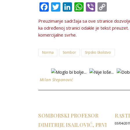
Facebook
Twitter
LinkedIn
WhatsApp
Viber
Copy
Link
Preuzimanje sadržaja sa ove stranice dozvolјe
ka određenoj stranici odakle je tekst preuzet. Te
komercijalne svrhe.
Norma
Sombor
Srpsko školstvo
Milan Stepanović
SOMBORSKI PROFESOR
RAST
03/04/201
DIMITRIJE ISAILOVIĆ, PRVI