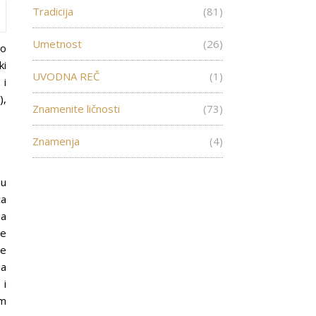
Tradicija
(81)
Umetnost
(26)
 o
ki
UVODNA REČ
(1)
 i
),
Znamenite ličnosti
(73)
Znamenja
(4)
 u
ca
na
je
je
na
 i
om