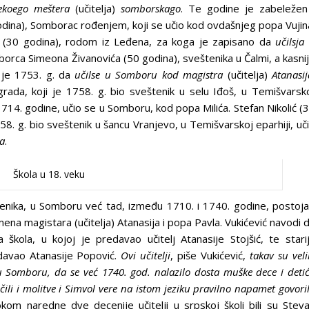
ekoego meštera
(učitelja)
somborskago
. Te godine je zabeležen
odina), Somborac rođenjem, koji se učio kod ovdašnjeg popa Vujin
n (30 godina), rodom iz Leđena, za koga je zapisano da
učilsja
borca Simeona Živanovića (50 godina), sveštenika u Čalmi, a kasni
 je 1753. g. da
učilse u Somboru kod
magistra
(učitelja)
Atanasij
rada, koji je 1758. g. bio sveštenik u selu Iđoš, u Temišvarsk
 1714. godine, učio se u Somboru, kod popa Milića. Stefan Nikolić (
58. g. bio sveštenik u šancu Vranjevo, u Temišvarskoj eparhiji, uč
a
.
Škola u 18. veku
enika, u Somboru već tad, između 1710. i 1740. godine, postoj
na magistara (učitelja) Atanasija i popa Pavla. Vukićević navodi 
kola, u kojoj je predavao učitelj Atanasije Stojšić, te stari
edavao Atanasije Popović.
Ovi učitelji
, piše Vukićević,
takav su veli
u Somboru, da se već 1740. god.
nalazilo dosta muške dece i deti
čili i molitve i Simvol vere na istom jeziku pravilno napamet govoril
okom naredne dve decenije učitelji u srpskoj školi bili su Stev