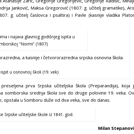
a Atanasije Zarić, Gregorije Gregorijević, Gregorije Radišić, Mihaj
ndrija Janković, Maksa Gregorović (1807. g. učitelj gramatike), Ar
07. g. učitelj časlovca i psaltira) i Pavle (kasnije vladika Plato
cima i najava glavnog godišnjeg ispita u
mborskoj “Normi” (1807)
orazredna, a kasnije i četvororazredna srpska osnovna škola.
 ispit u osnovnoj školi (19. vek)
eseljena prva Srpska učiteljska škola (Preparandija), koja 
edina somborska srednja škola sve do druge polovine 19. veka. O
ive, opstala u Somboru duže od dva veka, sve do danas.
 Srpske učiteljske škole iz 1841. god.
Milan Stepanov