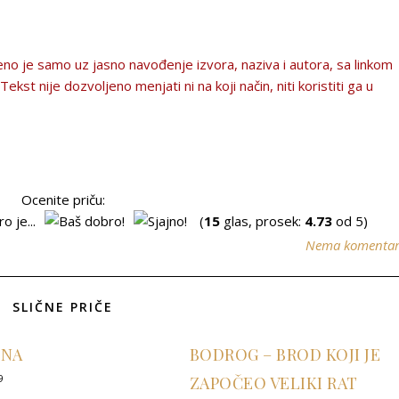
no je samo uz jasno navođenje izvora, naziva i autora, sa linkom
kst nije dozvolјeno menjati ni na koji način, niti koristiti ga u
Ocenite priču:
(
15
glas, prosek:
4.73
od 5)
Nema komenta
SLIČNE PRIČE
INA
BODROG – BROD KOJI JE
9
ZAPOČEO VELIKI RAT