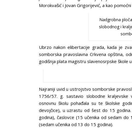
Morokvašić i Jovan Grigorijević, a kao pomoćni 
Nadgrobna ploča 
slobodnog i kral
sombo
Ubrzo nakon elibertacije grada, kada je zva
somborska pravoslavna Crkvena opština, odr
godišnja plata magistru slavenosrpske škole u 
Najraniji uvid u ustrojstvo somborske pravosla
1756/57. g. sastavio slobodne kraljevske 
osnovnu školu pohađala su te školske god
devojčice), u uzrastu od šest do 15 godina.
godina), časlovce (15 učenika od sedam do 1
(sedam učenika od 13 do 15 godina).