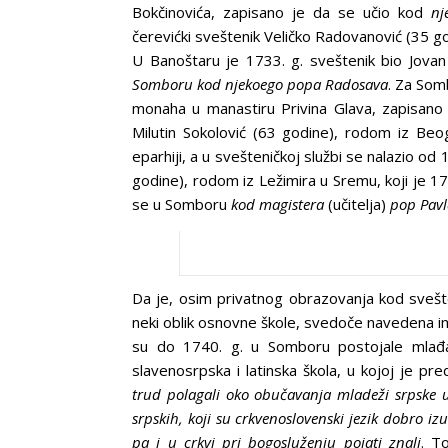
Bokčinovića, zapisano je da se učio kod
nj
čerevićki sveštenik Veličko Radovanović (35 g
U Banoštaru je 1733. g. sveštenik bio Jova
Somboru kod njekoego popa Radosava
. Za Som
monaha u manastiru Privina Glava, zapisano
Milutin Sokolović (63 godine), rodom iz Beog
eparhiji, a u svešteničkoj službi se nalazio od
godine), rodom iz Ležimira u Sremu, koji je 17
se u Somboru
kod
magistera
(učitelja)
pop Pavl
Da je, osim privatnog obrazovanja kod svešt
neki oblik osnovne škole, svedoče navedena ime
su do 1740. g. u Somboru postojale mlađa š
slavenosrpska i latinska škola, u kojoj je pr
trud polagali oko obučavanja mladeži srpske 
srpskih, koji su crkvenoslovenski jezik dobro izu
pa i u crkvi pri bogosluženju pojati znali
. T