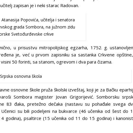
učitelj zapisan je i neki starac Radovan.
Atanasija Popovića, učitelja i senatora
jevskog grada Sombora, na južnom zidu
rske Svetođurđevske crkve
nično, u prisustvu mitropolijskog egzarha, 1752. g. ustanovlje
eđena je, već u prvom zapisniku sa sastanka Crkvene opštine,
visini 50 forinti, sa stanom, ogrevom i dva para čizama.
Srpska osnovna škola
vne osnovne škole pruža školski izveštaj, koji je za Bačku eparhi
varoši Sombora magister Jovan Grigorijević. Somborsku srps
ine 83 đaka, pretežno dečaka (nastavu su pohađale svega d
 Učenici su bili podeljeni na bukvarce (46 učenika od šest do 
4 godina), psaltirce (15 učenika od 11 do 15 godina) i kanonis