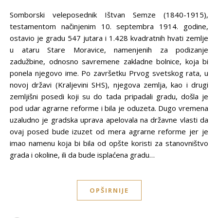
Somborski veleposednik Ištvan Semze (1840-1915),
testamentom načinjenim 10. septembra 1914. godine,
ostavio je gradu 547 jutara i 1.428 kvadratnih hvati zemlje
u ataru Stare Moravice, namenjenih za podizanje
zadužbine, odnosno savremene zakladne bolnice, koja bi
ponela njegovo ime. Po završetku Prvog svetskog rata, u
novoj državi (Kraljevini SHS), njegova zemlja, kao i drugi
zemljišni posedi koji su do tada pripadali gradu, došla je
pod udar agrarne reforme i bila je oduzeta. Dugo vremena
uzaludno je gradska uprava apelovala na državne vlasti da
ovaj posed bude izuzet od mera agrarne reforme jer je
imao namenu koja bi bila od opšte koristi za stanovništvo
grada i okoline, ili da bude isplaćena gradu…
OPŠIRNIJE