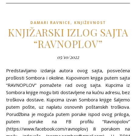
,
DAMARI RAVNICE
KNJIŽEVNOST
KNJIŽARSKI IZLOG SAJTA
“RAVNOPLOV”
05/10/2022
Predstavljamo izdanja autora ovog sajta, posvećena
prošlosti Sombora i okoline. Kupovinom knjiga putem sajta
“RAVNOPLOV” pomažete rad ovog sajta. Kupcima iz
Sombora knjige mogu biti dostavljene na kućnu adresu, bez
troškova dostave. Kupcima izvan Sombora knjige šaljemo
putem pošte, uz naplatu osnovnih poštanskih troškova.
Porudžbina je moguća putem poruke ispod ovog priloga,
putem poruke na FB profilu “Ravnopolov”
(https://www.facebook.com/ravnoplov) ili porukom na