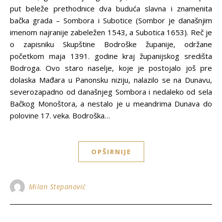
put beleže prethodnice dva buduća slavna i znamenita
bačka grada – Sombora i Subotice (Sombor je današnjim
imenom najranije zabeležen 1543, a Subotica 1653). Reč je
o zapisniku Skupštine Bodroške županije, održane
početkom maja 1391. godine kraj županijskog središta
Bodroga. Ovo staro naselje, koje je postojalo još pre
dolaska Mađara u Panonsku niziju, nalazilo se na Dunavu,
severozapadno od današnjeg Sombora i nedaleko od sela
Bačkog Monoštora, a nestalo je u meandrima Dunava do
polovine 17. veka. Bodroška…
OPŠIRNIJE
Milan Stepanović