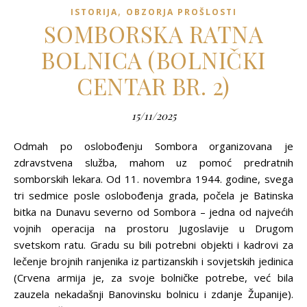
,
ISTORIJA
OBZORJA PROŠLOSTI
SOMBORSKA RATNA
BOLNICA (BOLNIČKI
CENTAR BR. 2)
15/11/2025
Odmah po oslobođenju Sombora organizovana je
zdravstvena služba, mahom uz pomoć predratnih
somborskih lekara. Od 11. novembra 1944. godine, svega
tri sedmice posle oslobođenja grada, počela je Batinska
bitka na Dunavu severno od Sombora – jedna od najvećih
vojnih operacija na prostoru Jugoslavije u Drugom
svetskom ratu. Gradu su bili potrebni objekti i kadrovi za
lečenje brojnih ranjenika iz partizanskih i sovjetskih jedinica
(Crvena armija je, za svoje bolničke potrebe, već bila
zauzela nekadašnji Banovinsku bolnicu i zdanje Županije).