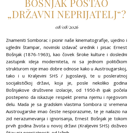
BOŠNJAK POSTAO
„DRŽAVNI NEPRIJATELJ“?
08/08/2026
Znameniti Somborac i pionir naše kinematografije, ujedno i
ugledni štampar, novinski izdavač urednik i pisac Ernest
Bošnjak (1876-1963), kao čovek široke kulture i dosledni
zastupnik ideja moderniteta, ni sa jednom političkom
strukturom nije imao dobre odnose kako u Austrougarskoj,
tako i u Kraljevini SHS / Jugoslaviji, te u posleratnoj
socijalističkoj državi, koja je, posle nekoliko godina
Bošnjakove društvene izolacije, od 1950-ih ipak počela
postepeno da iskazuje respekt prema njemu i njegovom
delu. Mada je sa gradskim vlastima Sombora iz vremena
Austrougarske imao česte nesporazume, te je nailazio na
zid nerazumevanja i ignorisanja, Ernest Bošnjak je tokom
prvih godina života u novoj državi (Kraljevini SHS) doživeo
čitav niz neprijatnosti, od lažnih…