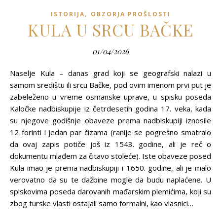
,
ISTORIJA
OBZORJA PROŠLOSTI
KULA U SRCU BAČKE
01/04/2026
Naselje Kula – danas grad koji se geografski nalazi u
samom središtu ili srcu Bačke, pod ovim imenom prvi put je
zabeleženo u vreme osmanske uprave, u spisku poseda
Kaločke nadbiskupije iz četrdesetih godina 17. veka, kada
su njegove godišnje obaveze prema nadbiskupiji iznosile
12 forinti i jedan par čizama (ranije se pogrešno smatralo
da ovaj zapis potiče još iz 1543. godine, ali je reč o
dokumentu mlađem za čitavo stoleće). Iste obaveze posed
Kula imao je prema nadbiskupiji i 1650. godine, ali je malo
verovatno da su te dažbine mogle da budu naplaćene. U
spiskovima poseda darovanih mađarskim plemićima, koji su
zbog turske vlasti ostajali samo formalni, kao vlasnici…