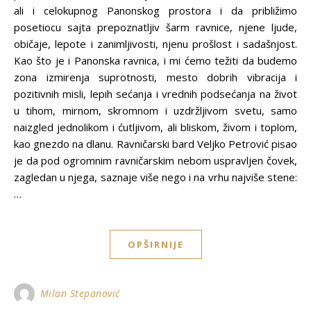
ali i celokupnog Panonskog prostora i da približimo
posetiocu sajta prepoznatljiv šarm ravnice, njene ljude,
običaje, lepote i zanimljivosti, njenu prošlost i sadašnjost.
Kao što je i Panonska ravnica, i mi ćemo težiti da budemo
zona izmirenja suprotnosti, mesto dobrih vibracija i
pozitivnih misli, lepih sećanja i vrednih podsećanja na život
u tihom, mirnom, skromnom i uzdržljivom svetu, samo
naizgled jednolikom i ćutljivom, ali bliskom, živom i toplom,
kao gnezdo na dlanu. Ravničarski bard Veljko Petrović pisao
je da pod ogromnim ravničarskim nebom uspravljen čovek,
zagledan u njega, saznaje više nego i na vrhu najviše stene:
…
OPŠIRNIJE
Milan Stepanović