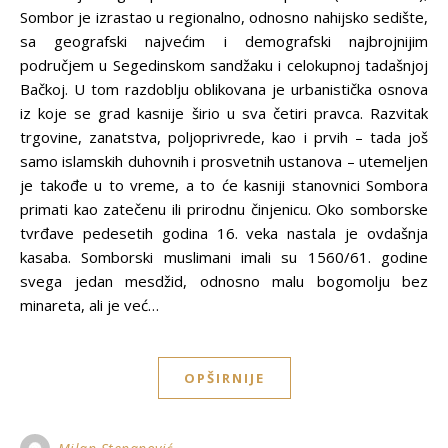
Sombor je izrastao u regionalno, odnosno nahijsko sedište,
sa geografski najvećim i demografski najbrojnijim
područjem u Segedinskom sandžaku i celokupnoj tadašnjoj
Bačkoj. U tom razdoblju oblikovana je urbanistička osnova
iz koje se grad kasnije širio u sva četiri pravca. Razvitak
trgovine, zanatstva, polјoprivrede, kao i prvih – tada još
samo islamskih duhovnih i prosvetnih ustanova – utemelјen
je takođe u to vreme, a to će kasniji stanovnici Sombora
primati kao zatečenu ili prirodnu činjenicu. Oko somborske
tvrđave pedesetih godina 16. veka nastala je ovdašnja
kasaba. Somborski muslimani imali su 1560/61. godine
svega jedan mesdžid, odnosno malu bogomolјu bez
minareta, ali je već…
OPŠIRNIJE