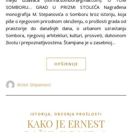
mejlu izdavača (norma.sombor@gmail.com). U TOM
SOMBORU… GRAD U PRIZMI STOLEĆA Nagrađena
monografija M. Stepanovića o Somboru kroz istoriju, koja
piše o njegovom prirodnom okruženju, o prošlosti grada od
praistorije do današnjih dana, o urbanom uzrastanju
Sombora, njegovoj arhitekturi, kulturi, prosveti, duhovnom
životu i prepoznatljivostima. Štampana je u zasebnoj…
OPŠIRNIJE
Milan Stepanović
,
ISTORIJA
OBZORJA PROŠLOSTI
KAKO JE ERNEST