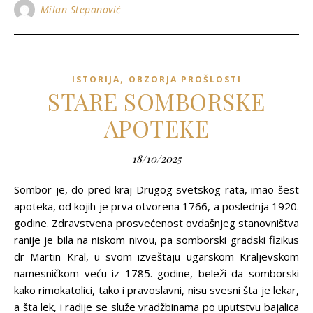
Milan Stepanović
,
ISTORIJA
OBZORJA PROŠLOSTI
STARE SOMBORSKE
APOTEKE
18/10/2025
Sombor je, do pred kraj Drugog svetskog rata, imao šest
apoteka, od kojih je prva otvorena 1766, a poslednja 1920.
godine. Zdravstvena prosvećenost ovdašnjeg stanovništva
ranije je bila na niskom nivou, pa somborski gradski fizikus
dr Martin Kral, u svom izveštaju ugarskom Kraljevskom
namesničkom veću iz 1785. godine, beleži da somborski
kako rimokatolici, tako i pravoslavni, nisu svesni šta je lekar,
a šta lek, i radije se služe vradžbinama po uputstvu bajalica