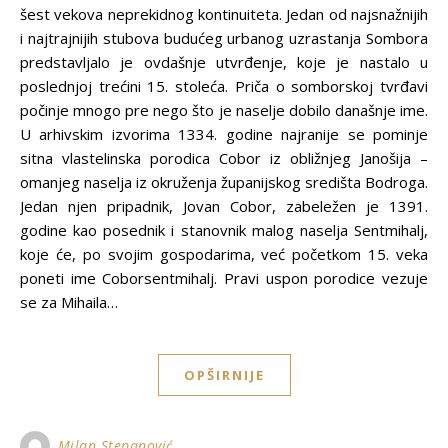
šest vekova neprekidnog kontinuiteta. Jedan od najsnažnijih
i najtrajnijih stubova budućeg urbanog uzrastanja Sombora
predstavljalo je ovdašnje utvrđenje, koje je nastalo u
poslednjoj trećini 15. stoleća. Priča o somborskoj tvrđavi
počinje mnogo pre nego što je naselje dobilo današnje ime.
U arhivskim izvorima 1334. godine najranije se pominje
sitna vlastelinska porodica Cobor iz obližnjeg Janošija –
omanjeg naselja iz okruženja županijskog središta Bodroga.
Jedan njen pripadnik, Jovan Cobor, zabeležen je 1391.
godine kao posednik i stanovnik malog naselja Sentmihalj,
koje će, po svojim gospodarima, već početkom 15. veka
poneti ime Coborsentmihalj. Pravi uspon porodice vezuje
se za Mihaila…
OPŠIRNIJE
Milan Stepanović