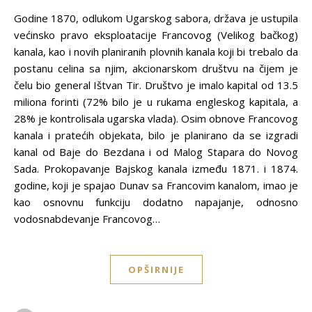
Godine 1870, odlukom Ugarskog sabora, država je ustupila
većinsko pravo eksploatacije Francovog (Velikog bačkog)
kanala, kao i novih planiranih plovnih kanala koji bi trebalo da
postanu celina sa njim, akcionarskom društvu na čijem je
čelu bio general Ištvan Tir. Društvo je imalo kapital od 13.5
miliona forinti (72% bilo je u rukama engleskog kapitala, a
28% je kontrolisala ugarska vlada). Osim obnove Francovog
kanala i pratećih objekata, bilo je planirano da se izgradi
kanal od Baje do Bezdana i od Malog Stapara do Novog
Sada. Prokopavanje Bajskog kanala između 1871. i 1874.
godine, koji je spajao Dunav sa Francovim kanalom, imao je
kao osnovnu funkciju dodatno napajanje, odnosno
vodosnabdevanje Francovog…
OPŠIRNIJE