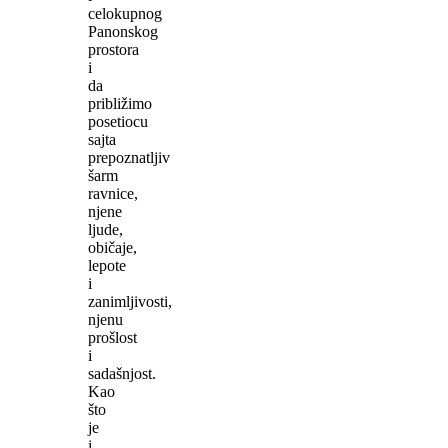
celokupnog
Panonskog
prostora
i
da
približimo
posetiocu
sajta
prepoznatljiv
šarm
ravnice,
njene
ljude,
običaje,
lepote
i
zanimljivosti,
njenu
prošlost
i
sadašnjost.
Kao
što
je
i