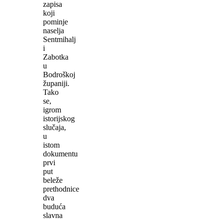
zapisa
koji
pominje
naselja
Sentmihalj
i
Zabotka
u
Bodroškoj
županiji.
Tako
se,
igrom
istorijskog
slučaja,
u
istom
dokumentu
prvi
put
beleže
prethodnice
dva
buduća
slavna