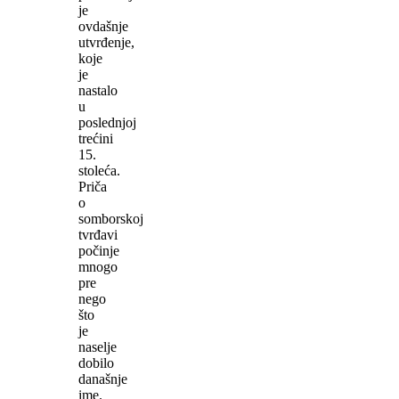
je
ovdašnje
utvrđenje,
koje
je
nastalo
u
poslednjoj
trećini
15.
stoleća.
Priča
o
somborskoj
tvrđavi
počinje
mnogo
pre
nego
što
je
naselje
dobilo
današnje
ime.