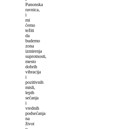
Panonska
ravnica,
i
mi
ćemo
težiti
da
budemo
zona
izmirenja
suprotnosti,
mesto
dobrih
vibracija
i
pozitivnih
misli,
lepih
sećanja
i
vrednih
podsećanja
na
život
u