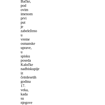
Bačke,
pod
ovim
imenom
prvi
put
je
zabeleženo
u
vreme
osmanske
uprave,
u
spisku
poseda
Kaločke
nadbiskupije
iz
četrdesetih
godina
17.
veka,
kada
su
njegove