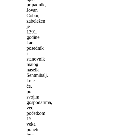
pripadnik,
Jovan
Cobor,
zabeležen
je
1391.
godine
kao
posednik
i
stanovnik
malog
naselja
Sentmihalj,
koje
će,
po
svojim
gospodarima,
već
početkom
15.
veka
poneti
ime