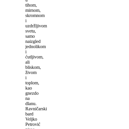
tihom,
mirnom,
skromnom
i
uzdržljivom
svetu,
samo
naizgled
jednolikom
i
ćutljivom,
ali
bliskom,
živom
i
toplom,
kao
gnezdo
na
dlanu.
Ravničarski
bard
Veljko
Petrović