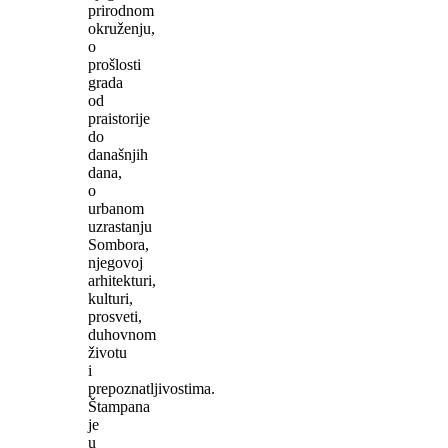
prirodnom
okruženju,
o
prošlosti
grada
od
praistorije
do
današnjih
dana,
o
urbanom
uzrastanju
Sombora,
njegovoj
arhitekturi,
kulturi,
prosveti,
duhovnom
životu
i
prepoznatljivostima.
Štampana
je
u