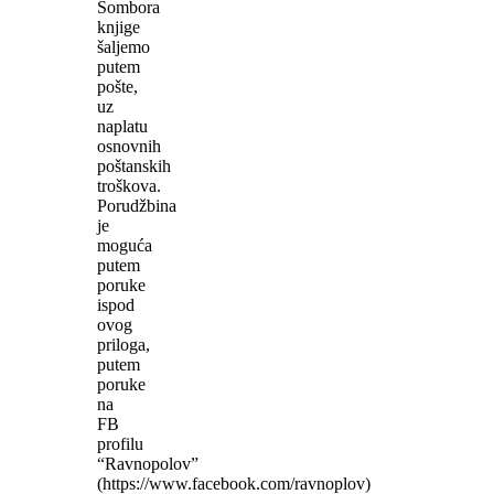
Sombora
knjige
šaljemo
putem
pošte,
uz
naplatu
osnovnih
poštanskih
troškova.
Porudžbina
je
moguća
putem
poruke
ispod
ovog
priloga,
putem
poruke
na
FB
profilu
“Ravnopolov”
(https://www.facebook.com/ravnoplov)