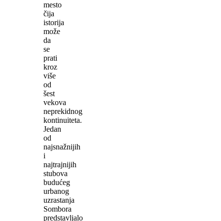
mesto
čija
istorija
može
da
se
prati
kroz
više
od
šest
vekova
neprekidnog
kontinuiteta.
Jedan
od
najsnažnijih
i
najtrajnijih
stubova
budućeg
urbanog
uzrastanja
Sombora
predstavljalo