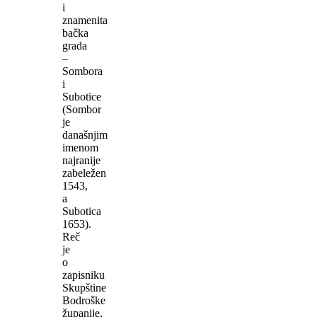
i
znamenita
bačka
grada
–
Sombora
i
Subotice
(Sombor
je
današnjim
imenom
najranije
zabeležen
1543,
a
Subotica
1653).
Reč
je
o
zapisniku
Skupštine
Bodroške
županije,