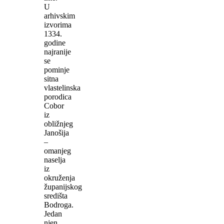
U
arhivskim
izvorima
1334.
godine
najranije
se
pominje
sitna
vlastelinska
porodica
Cobor
iz
obližnjeg
Janošija
–
omanjeg
naselja
iz
okruženja
županijskog
središta
Bodroga.
Jedan
njen