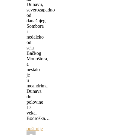
Dunavu,
severozapadno
od
današnjeg
Sombora
i
nedaleko
od
sela
Bačkog
Monoštora,
a
nestalo
je
u
meandrima
Dunava
do
polovine
17.
veka.
Bodroška…
opširnije