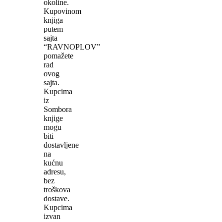
okoline.
Kupovinom
knjiga
putem
sajta
“RAVNOPLOV”
pomažete
rad
ovog
sajta.
Kupcima
iz
Sombora
knjige
mogu
biti
dostavljene
na
kućnu
adresu,
bez
troškova
dostave.
Kupcima
izvan