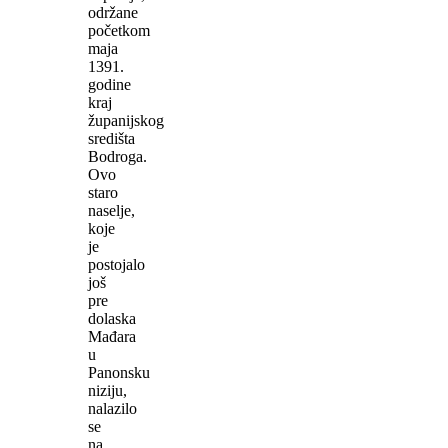
održane
početkom
maja
1391.
godine
kraj
županijskog
središta
Bodroga.
Ovo
staro
naselje,
koje
je
postojalo
još
pre
dolaska
Mađara
u
Panonsku
niziju,
nalazilo
se
na