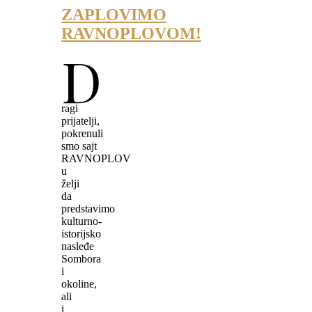
ZAPLOVIMO
RAVNOPLOVOM!
D
ragi
prijatelji,
pokrenuli
smo sajt
RAVNOPLOV
u
želji
da
predstavimo
kulturno-
istorijsko
nasleđe
Sombora
i
okoline,
ali
i