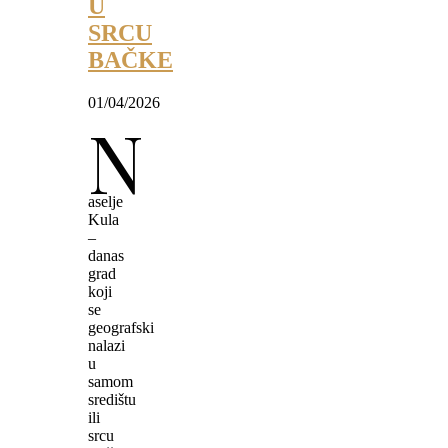
U
SRCU
BAČKE
01/04/2026
N
aselje
Kula
–
danas
grad
koji
se
geografski
nalazi
u
samom
središtu
ili
srcu