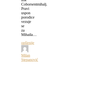
Coborsentmihalj.
Pravi
uspon
porodice
vezuje
se
za
Mihaila…
opširnije
Milan
Stepanović