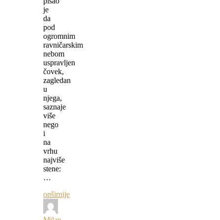
pisao
je
da
pod
ogromnim
ravničarskim
nebom
uspravljen
čovek,
zagledan
u
njega,
saznaje
više
nego
i
na
vrhu
najviše
stene:
…
opširnije
Milan