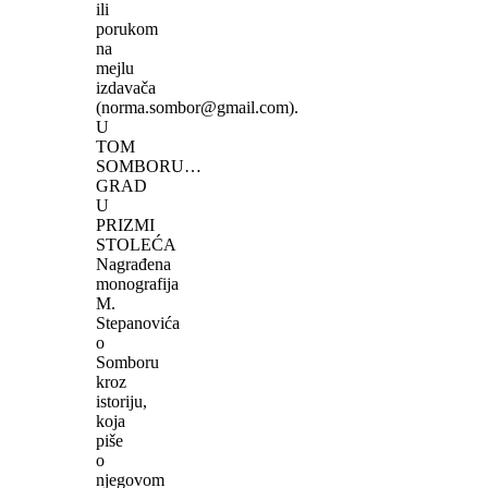
ili
porukom
na
mejlu
izdavača
(norma.sombor@gmail.com).
U
TOM
SOMBORU…
GRAD
U
PRIZMI
STOLEĆA
Nagrađena
monografija
M.
Stepanovića
o
Somboru
kroz
istoriju,
koja
piše
o
njegovom