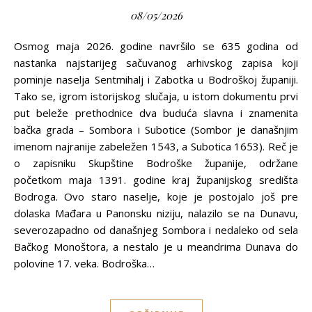
08/05/2026
Osmog maja 2026. godine navršilo se 635 godina od
nastanka najstarijeg sačuvanog arhivskog zapisa koji
pominje naselja Sentmihalj i Zabotka u Bodroškoj županiji.
Tako se, igrom istorijskog slučaja, u istom dokumentu prvi
put beleže prethodnice dva buduća slavna i znamenita
bačka grada – Sombora i Subotice (Sombor je današnjim
imenom najranije zabeležen 1543, a Subotica 1653). Reč je
o zapisniku Skupštine Bodroške županije, održane
početkom maja 1391. godine kraj županijskog središta
Bodroga. Ovo staro naselje, koje je postojalo još pre
dolaska Mađara u Panonsku niziju, nalazilo se na Dunavu,
severozapadno od današnjeg Sombora i nedaleko od sela
Bačkog Monoštora, a nestalo je u meandrima Dunava do
polovine 17. veka. Bodroška…