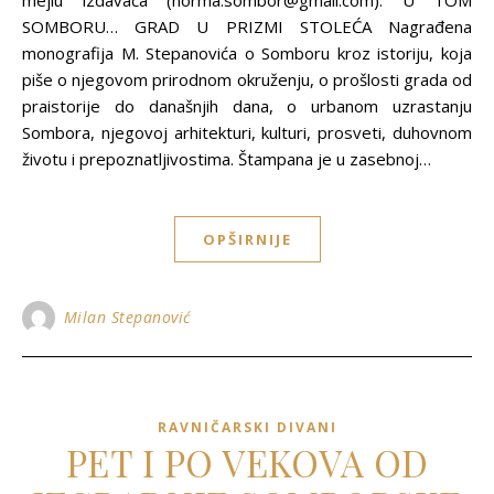
mejlu izdavača (norma.sombor@gmail.com). U TOM
SOMBORU… GRAD U PRIZMI STOLEĆA Nagrađena
monografija M. Stepanovića o Somboru kroz istoriju, koja
piše o njegovom prirodnom okruženju, o prošlosti grada od
praistorije do današnjih dana, o urbanom uzrastanju
Sombora, njegovoj arhitekturi, kulturi, prosveti, duhovnom
životu i prepoznatljivostima. Štampana je u zasebnoj…
OPŠIRNIJE
Milan Stepanović
RAVNIČARSKI DIVANI
PET I PO VEKOVA OD