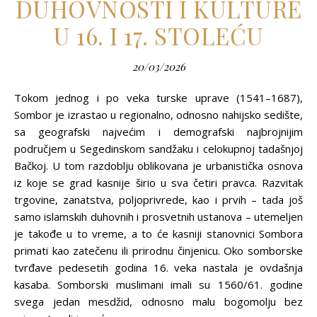
DUHOVNOSTI I KULTURE
U 16. I 17. STOLEĆU
20/03/2026
Tokom jednog i po veka turske uprave (1541–1687),
Sombor je izrastao u regionalno, odnosno nahijsko sedište,
sa geografski najvećim i demografski najbrojnijim
područjem u Segedinskom sandžaku i celokupnoj tadašnjoj
Bačkoj. U tom razdoblju oblikovana je urbanistička osnova
iz koje se grad kasnije širio u sva četiri pravca. Razvitak
trgovine, zanatstva, polјoprivrede, kao i prvih – tada još
samo islamskih duhovnih i prosvetnih ustanova – utemelјen
je takođe u to vreme, a to će kasniji stanovnici Sombora
primati kao zatečenu ili prirodnu činjenicu. Oko somborske
tvrđave pedesetih godina 16. veka nastala je ovdašnja
kasaba. Somborski muslimani imali su 1560/61. godine
svega jedan mesdžid, odnosno malu bogomolјu bez