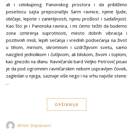
ali i celokupnog Panonskog prostora i da približimo
posetiocu sajta prepoznatljiv šarm ravnice, njene ljude,
običaje, lepote i zanimljivosti, njenu prošlost i sadašnjost.
Kao što je i Panonska ravnica, i mi ćemo težiti da budemo
zona izmirenja suprotnosti, mesto dobrih vibracija i
pozitivnih misli, lepih sećanja i vrednih podsećanja na život
u tihom, mirnom, skromnom i uzdržljivom svetu, samo
naizgled jednolikom i ćutljivom, ali bliskom, živom i toplom,
kao gnezdo na dlanu. Ravničarski bard Veljko Petrović pisao
je da pod ogromnim ravničarskim nebom uspravljen čovek,
zagledan u njega, saznaje više nego i na vrhu najviše stene:
…
OPŠIRNIJE
Milan Stepanović