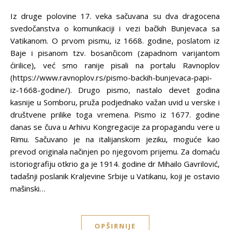
Iz druge polovine 17. veka sačuvana su dva dragocena
svedočanstva o komunikaciji i vezi bačkih Bunjevaca sa
Vatikanom. O prvom pismu, iz 1668. godine, poslatom iz
Baje i pisanom tzv. bosančicom (zapadnom varijantom
ćirilice), već smo ranije pisali na portalu Ravnoplov
(https://www.ravnoplov.rs/pismo-backih-bunjevaca-papi-
iz-1668-godine/). Drugo pismo, nastalo devet godina
kasnije u Somboru, pruža podjednako važan uvid u verske i
društvene prilike toga vremena. Pismo iz 1677. godine
danas se čuva u Arhivu Kongregacije za propagandu vere u
Rimu. Sačuvano je na italijanskom jeziku, moguće kao
prevod originala načinjen po njegovom prijemu. Za domaću
istoriografiju otkrio ga je 1914. godine dr Mihailo Gavrilović,
tadašnji poslanik Kraljevine Srbije u Vatikanu, koji je ostavio
mašinski…
OPŠIRNIJE