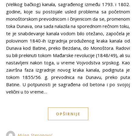
(Velikog bačkog) kanala, sagrađenog između 1793. i 1802.
godine, koje su postojale usled problema sa početnom
monoštorskom prevodnicom i činjenicom da se, promenom
toka Dunava, ona sada nalazila na sporednom rečnom toku,
te je snabdevanje kanala vodom bilo otežano, započela je
polovinom 1840-ih izgradnja produženog kraka kanala od
Dunava kod Batine, preko Bezdana, do Monoštora. Radovi
su bili prekinuti tokom Mađarske revolucije (1848/49), ali su
nastavljeni nakon toga, u vreme Vojvodstva srpskog. Kao
završna faza izgradnje novog kraka kanala, podignuta je
tokom 1855/56. g. prevodnica na Dunavu, preko puta
Batine. U potpunosti je sagrađena od betona i po svojoj
veličini u to vreme…
OPŠIRNIJE
Milan Stepanović