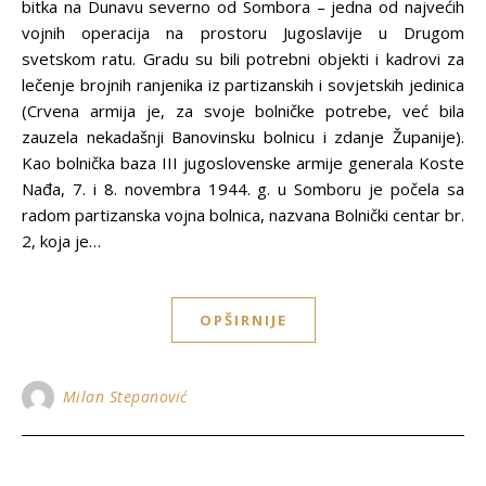
bitka na Dunavu severno od Sombora – jedna od najvećih
vojnih operacija na prostoru Jugoslavije u Drugom
svetskom ratu. Gradu su bili potrebni objekti i kadrovi za
lečenje brojnih ranjenika iz partizanskih i sovjetskih jedinica
(Crvena armija je, za svoje bolničke potrebe, već bila
zauzela nekadašnji Banovinsku bolnicu i zdanje Županije).
Kao bolnička baza III jugoslovenske armije generala Koste
Nađa, 7. i 8. novembra 1944. g. u Somboru je počela sa
radom partizanska vojna bolnica, nazvana Bolnički centar br.
2, koja je…
OPŠIRNIJE
Milan Stepanović