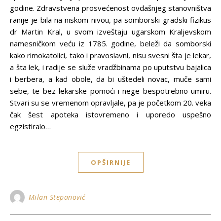
godine. Zdravstvena prosvećenost ovdašnjeg stanovništva
ranije je bila na niskom nivou, pa somborski gradski fizikus
dr Martin Kral, u svom izveštaju ugarskom Kraljevskom
namesničkom veću iz 1785. godine, beleži da somborski
kako rimokatolici, tako i pravoslavni, nisu svesni šta je lekar,
a šta lek, i radije se služe vradžbinama po uputstvu bajalica
i berbera, a kad obole, da bi uštedeli novac, muče sami
sebe, te bez lekarske pomoći i nege bespotrebno umiru.
Stvari su se vremenom opravljale, pa je početkom 20. veka
čak šest apoteka istovremeno i uporedo uspešno
egzistiralo…
OPŠIRNIJE
Milan Stepanović