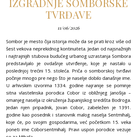
IZGRADNJE SOMBORSKE
TVRĐAVE
11/06/2026
Sombor je mesto čija istorija može da se prati kroz više od
šest vekova neprekidnog kontinuiteta. Jedan od najsnažnijih
i najtrajnijih stubova budućeg urbanog uzrastanja Sombora
predstavljalo je ovdašnje utvrđenje, koje je nastalo u
poslednjoj trećini 15. stoleća. Priča o somborskoj tvrđavi
počinje mnogo pre nego što je naselje dobilo današnje ime.
U arhivskim izvorima 1334. godine najranije se pominje
sitna vlastelinska porodica Cobor iz obližnjeg Janošija –
omanjeg naselja iz okruženja županijskog središta Bodroga.
Jedan njen pripadnik, Jovan Cobor, zabeležen je 1391.
godine kao posednik i stanovnik malog naselja Sentmihalj,
koje će, po svojim gospodarima, već početkom 15. veka
poneti ime Coborsentmihalj. Pravi uspon porodice vezuje
se za Mihaila…