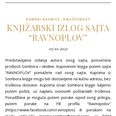
,
DAMARI RAVNICE
KNJIŽEVNOST
KNJIŽARSKI IZLOG SAJTA
“RAVNOPLOV”
05/10/2022
Predstavljamo izdanja autora ovog sajta, posvećena
prošlosti Sombora i okoline. Kupovinom knjiga putem sajta
“RAVNOPLOV” pomažete rad ovog sajta. Kupcima iz
Sombora knjige mogu biti dostavljene na kućnu adresu, bez
troškova dostave. Kupcima izvan Sombora knjige šaljemo
putem pošte, uz naplatu osnovnih poštanskih troškova.
Porudžbina je moguća putem poruke ispod ovog priloga,
putem poruke na FB profilu “Ravnopolov”
(https://www.facebook.com/ravnoplov) ili porukom na