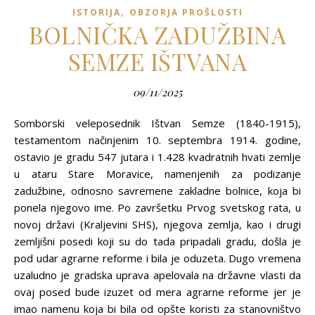
,
ISTORIJA
OBZORJA PROŠLOSTI
BOLNIČKA ZADUŽBINA
SEMZE IŠTVANA
09/11/2025
Somborski veleposednik Ištvan Semze (1840-1915),
testamentom načinjenim 10. septembra 1914. godine,
ostavio je gradu 547 jutara i 1.428 kvadratnih hvati zemlje
u ataru Stare Moravice, namenjenih za podizanje
zadužbine, odnosno savremene zakladne bolnice, koja bi
ponela njegovo ime. Po završetku Prvog svetskog rata, u
novoj državi (Kraljevini SHS), njegova zemlja, kao i drugi
zemljišni posedi koji su do tada pripadali gradu, došla je
pod udar agrarne reforme i bila je oduzeta. Dugo vremena
uzaludno je gradska uprava apelovala na državne vlasti da
ovaj posed bude izuzet od mera agrarne reforme jer je
imao namenu koja bi bila od opšte koristi za stanovništvo