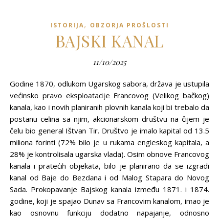
,
ISTORIJA
OBZORJA PROŠLOSTI
BAJSKI KANAL
11/10/2025
Godine 1870, odlukom Ugarskog sabora, država je ustupila
većinsko pravo eksploatacije Francovog (Velikog bačkog)
kanala, kao i novih planiranih plovnih kanala koji bi trebalo da
postanu celina sa njim, akcionarskom društvu na čijem je
čelu bio general Ištvan Tir. Društvo je imalo kapital od 13.5
miliona forinti (72% bilo je u rukama engleskog kapitala, a
28% je kontrolisala ugarska vlada). Osim obnove Francovog
kanala i pratećih objekata, bilo je planirano da se izgradi
kanal od Baje do Bezdana i od Malog Stapara do Novog
Sada. Prokopavanje Bajskog kanala između 1871. i 1874.
godine, koji je spajao Dunav sa Francovim kanalom, imao je
kao osnovnu funkciju dodatno napajanje, odnosno