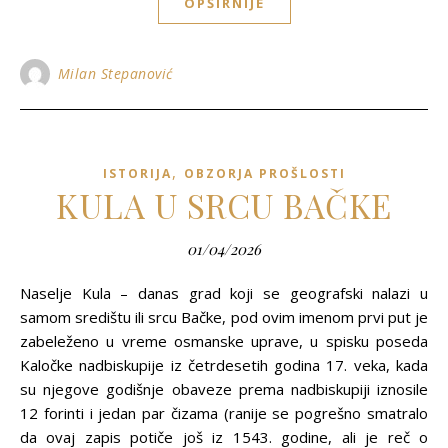
OPŠIRNIJE
Milan Stepanović
,
ISTORIJA
OBZORJA PROŠLOSTI
KULA U SRCU BAČKE
01/04/2026
Naselje Kula – danas grad koji se geografski nalazi u
samom središtu ili srcu Bačke, pod ovim imenom prvi put je
zabeleženo u vreme osmanske uprave, u spisku poseda
Kaločke nadbiskupije iz četrdesetih godina 17. veka, kada
su njegove godišnje obaveze prema nadbiskupiji iznosile
12 forinti i jedan par čizama (ranije se pogrešno smatralo
da ovaj zapis potiče još iz 1543. godine, ali je reč o