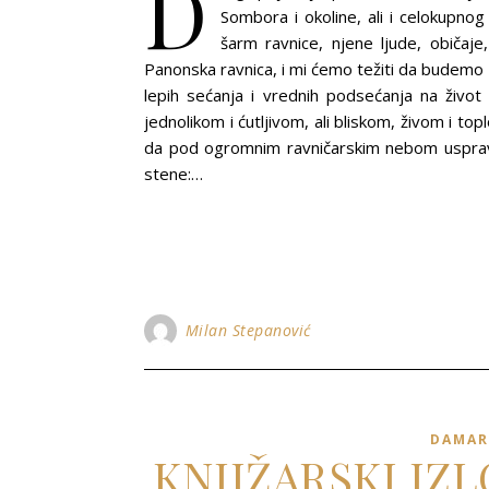
D
Sombora i okoline, ali i celokupno
šarm ravnice, njene ljude, običaje,
Panonska ravnica, i mi ćemo težiti da budemo zo
lepih sećanja i vrednih podsećanja na živo
jednolikom i ćutljivom, ali bliskom, živom i to
da pod ogromnim ravničarskim nebom uspravlj
stene:…
Milan Stepanović
DAMAR
KNJIŽARSKI IZ