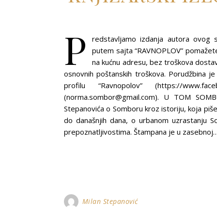
P
redstavljamo izdanja autora ovog s
putem sajta “RAVNOPLOV” pomažete r
na kućnu adresu, bez troškova dosta
osnovnih poštanskih troškova. Porudžbina 
profilu “Ravnopolov” (https://www.f
(norma.sombor@gmail.com). U TOM SOM
Stepanovića o Somboru kroz istoriju, koja piš
do današnjih dana, o urbanom uzrastanju Som
prepoznatljivostima. Štampana je u zasebnoj
Milan Stepanović