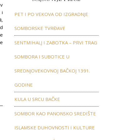
iv
 i
PET I PO VEKOVA OD IZGRADNJE
i,
ed
SOMBORSKE TVRĐAVE
je
še
SENTMIHALJ I ZABOTKA – PRVI TRAG
SOMBORA I SUBOTICE U
SREDNJOVEKOVNOJ BAČKOJ 1391.
GODINE
KULA U SRCU BAČKE
SOMBOR KAO PANONSKO SREDIŠTE
ISLAMSKE DUHOVNOSTI I KULTURE
”