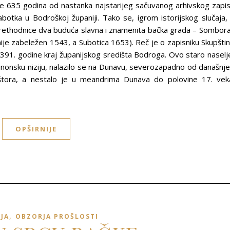
e 635 godina od nastanka najstarijeg sačuvanog arhivskog zapi
abotka u Bodroškoj županiji. Tako se, igrom istorijskog slučaja,
rethodnice dva buduća slavna i znamenita bačka grada – Sombora
je zabeležen 1543, a Subotica 1653). Reč je o zapisniku Skupšti
91. godine kraj županijskog središta Bodroga. Ovo staro naselj
anonsku niziju, nalazilo se na Dunavu, severozapadno od današnj
ora, a nestalo je u meandrima Dunava do polovine 17. vek
OPŠIRNIJE
,
IJA
OBZORJA PROŠLOSTI