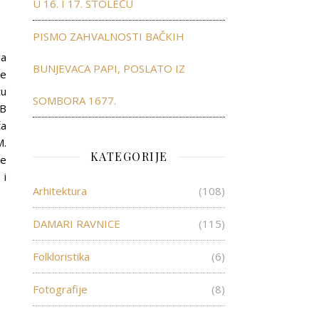
U 16. I 17. STOLEĆU
PISMO ZAHVALNOSTI BAČKIH
ga
BUNJEVACA PAPI, POSLATO IZ
ne
tu
SOMBORA 1677.
FB
ča
M.
KATEGORIJE
je
 i
Arhitektura
(108)
DAMARI RAVNICE
(115)
Folkloristika
(6)
Fotografije
(8)