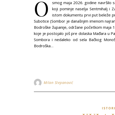
O
smog maja 2026. godine navršilo s
koji pominje naselja Sentmihalj i Z
istom dokumentu prvi put beleže p
Subotice (Sombor je današnjim imenom najrani
Bodroške županije, održane početkom maja 13
koje je postojalo još pre dolaska Mađara u P
Sombora i nedaleko od sela Bačkog Monošt
Bodroška…
Milan Stepanović
ISTOR