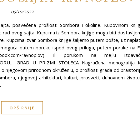
05/10/2022
ajta, posvećena prošlosti Sombora i okoline. Kupovinom knji
ad ovog sajta. Kupcima iz Sombora knjige mogu biti dostavlje
ve. Kupcima izvan Sombora knjige šaljemo putem pošte, uz napla
je moguća putem poruke ispod ovog priloga, putem poruke na 
acebook.com/ravnoplov) ili porukom na mejlu izdava
BORU… GRAD U PRIZMI STOLEĆA Nagrađena monografija 
e o njegovom prirodnom okruženju, o prošlosti grada od praistori
bora, njegovoj arhitekturi, kulturi, prosveti, duhovnom životu
…
OPŠIRNIJE