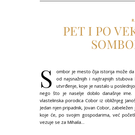
R
PET I PO V
SOMBO
S
ombor je mesto čija istorija može da 
od najsnažnijih i najtrajnijih stub
utvrđenje, koje je nastalo u poslednjo
nego što je naselje dobilo današnje ime. 
vlastelinska porodica Cobor iz obližnjeg Jan
Jedan njen pripadnik, Jovan Cobor, zabeležen 
koje će, po svojim gospodarima, već počet
vezuje se za Mihaila…