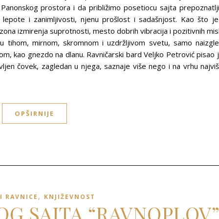
g Panonskog prostora i da približimo posetiocu sajta prepoznatlj
 lepote i zanimljivosti, njenu prošlost i sadašnjost. Kao što je
na izmirenja suprotnosti, mesto dobrih vibracija i pozitivnih misl
t u tihom, mirnom, skromnom i uzdržljivom svetu, samo naizgl
plom, kao gnezdo na dlanu. Ravničarski bard Veljko Petrović pisao 
en čovek, zagledan u njega, saznaje više nego i na vrhu najvi
OPŠIRNIJE
,
I RAVNICE
KNJIŽEVNOST
LOG SAJTA “RAVNOPLOV