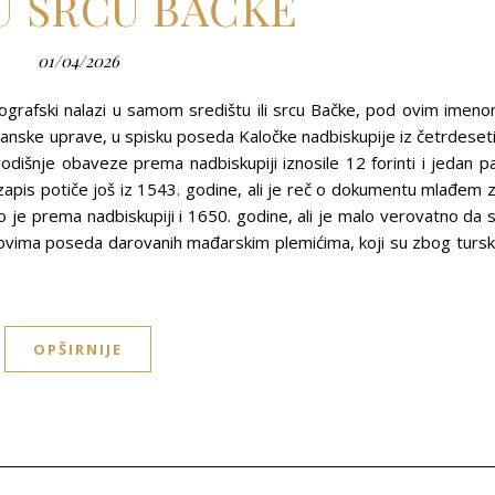
U SRCU BAČKE
01/04/2026
eografski nalazi u samom središtu ili srcu Bačke, pod ovim imen
anske uprave, u spisku poseda Kaločke nadbiskupije iz četrdeset
dišnje obaveze prema nadbiskupiji iznosile 12 forinti i jedan p
zapis potiče još iz 1543. godine, ali je reč o dokumentu mlađem 
 je prema nadbiskupiji i 1650. godine, ali je malo verovatno da 
ovima poseda darovanih mađarskim plemićima, koji su zbog turs
OPŠIRNIJE