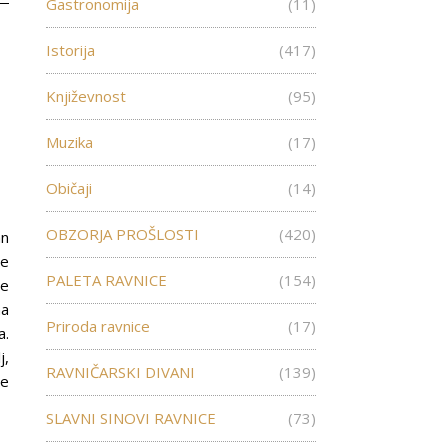
Gastronomija
(11)
Istorija
(417)
Književnost
(95)
Muzika
(17)
Običaji
(14)
OBZORJA PROŠLOSTI
(420)
an
je
PALETA RAVNICE
(154)
re
na
Priroda ravnice
(17)
a.
j,
RAVNIČARSKI DIVANI
(139)
ce
SLAVNI SINOVI RAVNICE
(73)