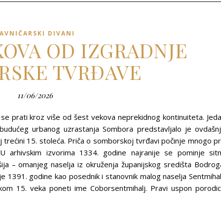
AVNIČARSKI DIVANI
EKOVA OD IZGRADNJE
RSKE TVRĐAVE
11/06/2026
se prati kroz više od šest vekova neprekidnog kontinuiteta. Jed
ova budućeg urbanog uzrastanja Sombora predstavljalo je ovdašn
j trećini 15. stoleća. Priča o somborskoj tvrđavi počinje mnogo p
U arhivskim izvorima 1334. godine najranije se pominje sit
ošija – omanjeg naselja iz okruženja županijskog središta Bodrog
je 1391. godine kao posednik i stanovnik malog naselja Sentmihal
kom 15. veka poneti ime Coborsentmihalj. Pravi uspon porodi