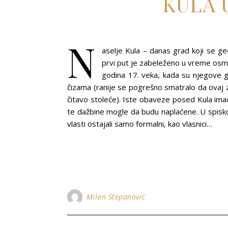
KULA 
N
aselje Kula – danas grad koji se g
prvi put je zabeleženo u vreme osm
godina 17. veka, kada su njegove go
čizama (ranije se pogrešno smatralo da ovaj 
čitavo stoleće). Iste obaveze posed Kula imao
te dažbine mogle da budu naplaćene. U spisk
vlasti ostajali samo formalni, kao vlasnici…
Milan Stepanović