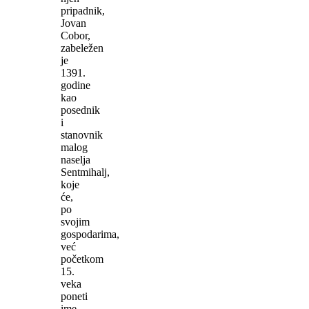
pripadnik,
Jovan
Cobor,
zabeležen
je
1391.
godine
kao
posednik
i
stanovnik
malog
naselja
Sentmihalj,
koje
će,
po
svojim
gospodarima,
već
početkom
15.
veka
poneti
ime