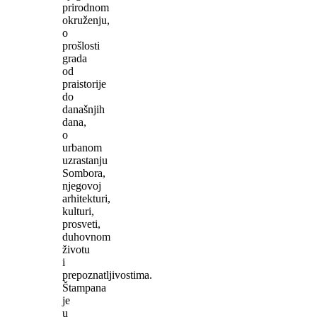
prirodnom
okruženju,
o
prošlosti
grada
od
praistorije
do
današnjih
dana,
o
urbanom
uzrastanju
Sombora,
njegovoj
arhitekturi,
kulturi,
prosveti,
duhovnom
životu
i
prepoznatljivostima.
Štampana
je
u