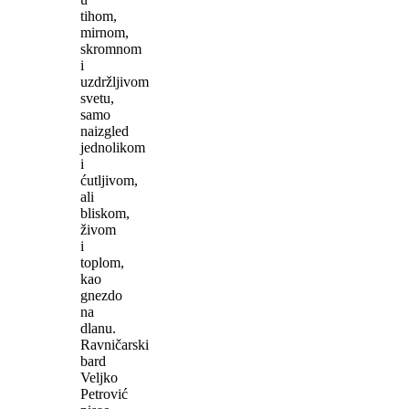
tihom,
mirnom,
skromnom
i
uzdržljivom
svetu,
samo
naizgled
jednolikom
i
ćutljivom,
ali
bliskom,
živom
i
toplom,
kao
gnezdo
na
dlanu.
Ravničarski
bard
Veljko
Petrović