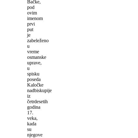
Bačke,
pod
ovim
imenom
prvi
put
je
zabeleženo
u
vreme
osmanske
uprave,
u
spisku
poseda
Kaločke
nadbiskupije
iz
četrdesetih
godina
17.
veka,
kada
su
njegove