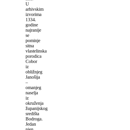
U
arhivskim
izvorima
1334.
godine
najranije
se
pominje
sitna
vlastelinska
porodica
Cobor
iz
obližnjeg
Janošija
–
omanjeg
naselja
iz
okruženja
županijskog
središta
Bodroga.
Jedan
njen