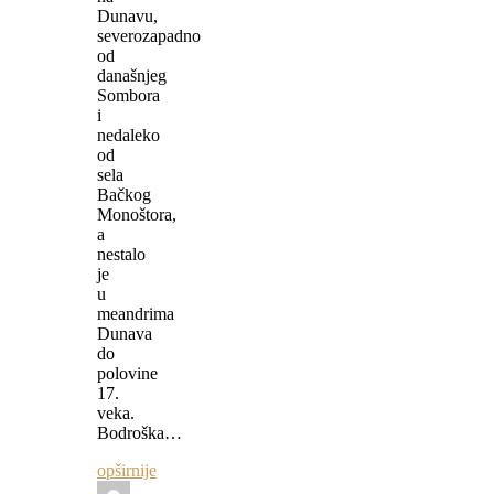
Dunavu,
severozapadno
od
današnjeg
Sombora
i
nedaleko
od
sela
Bačkog
Monoštora,
a
nestalo
je
u
meandrima
Dunava
do
polovine
17.
veka.
Bodroška…
opširnije