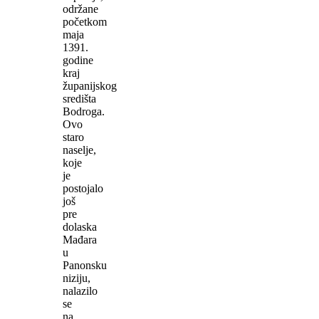
održane
početkom
maja
1391.
godine
kraj
županijskog
središta
Bodroga.
Ovo
staro
naselje,
koje
je
postojalo
još
pre
dolaska
Mađara
u
Panonsku
niziju,
nalazilo
se
na