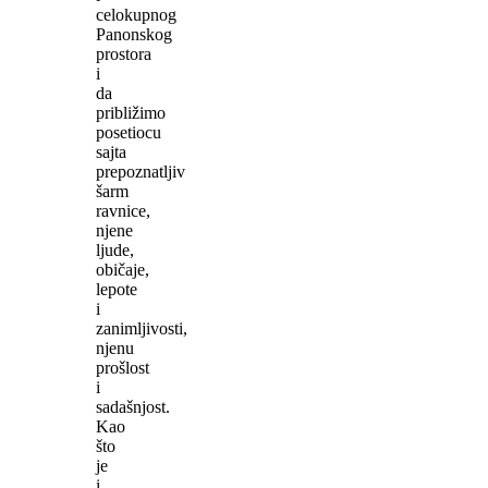
celokupnog
Panonskog
prostora
i
da
približimo
posetiocu
sajta
prepoznatljiv
šarm
ravnice,
njene
ljude,
običaje,
lepote
i
zanimljivosti,
njenu
prošlost
i
sadašnjost.
Kao
što
je
i