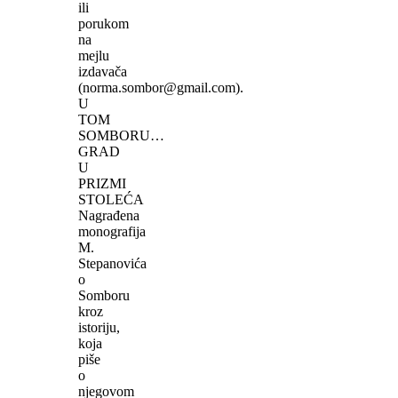
ili
porukom
na
mejlu
izdavača
(norma.sombor@gmail.com).
U
TOM
SOMBORU…
GRAD
U
PRIZMI
STOLEĆA
Nagrađena
monografija
M.
Stepanovića
o
Somboru
kroz
istoriju,
koja
piše
o
njegovom