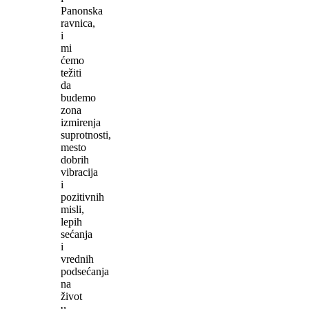
Panonska
ravnica,
i
mi
ćemo
težiti
da
budemo
zona
izmirenja
suprotnosti,
mesto
dobrih
vibracija
i
pozitivnih
misli,
lepih
sećanja
i
vrednih
podsećanja
na
život
u