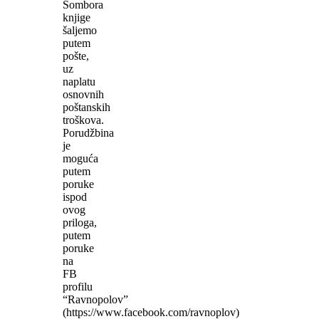
Sombora
knjige
šaljemo
putem
pošte,
uz
naplatu
osnovnih
poštanskih
troškova.
Porudžbina
je
moguća
putem
poruke
ispod
ovog
priloga,
putem
poruke
na
FB
profilu
“Ravnopolov”
(https://www.facebook.com/ravnoplov)