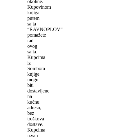
okoline.
Kupovinom
knjiga
putem
sajta
“RAVNOPLOV”
pomažete
rad
ovog
sajta.
Kupcima
iz
Sombora
knjige
mogu
biti
dostavljene
na
kućnu
adresu,
bez
troškova
dostave.
Kupcima
izvan