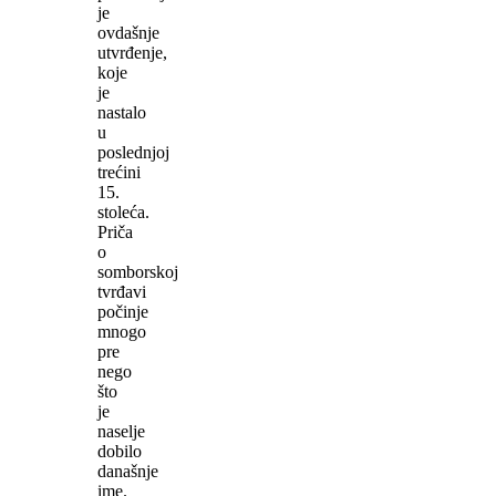
je
ovdašnje
utvrđenje,
koje
je
nastalo
u
poslednjoj
trećini
15.
stoleća.
Priča
o
somborskoj
tvrđavi
počinje
mnogo
pre
nego
što
je
naselje
dobilo
današnje
ime.