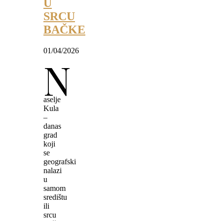
U
SRCU
BAČKE
01/04/2026
N
aselje
Kula
–
danas
grad
koji
se
geografski
nalazi
u
samom
središtu
ili
srcu