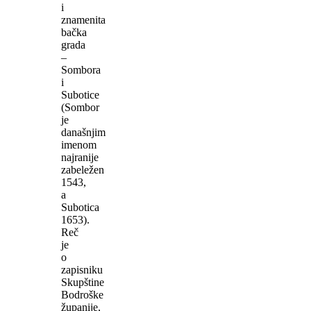
i
znamenita
bačka
grada
–
Sombora
i
Subotice
(Sombor
je
današnjim
imenom
najranije
zabeležen
1543,
a
Subotica
1653).
Reč
je
o
zapisniku
Skupštine
Bodroške
županije,