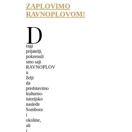
ZAPLOVIMO
RAVNOPLOVOM!
D
ragi
prijatelji,
pokrenuli
smo sajt
RAVNOPLOV
u
želji
da
predstavimo
kulturno-
istorijsko
nasleđe
Sombora
i
okoline,
ali
i