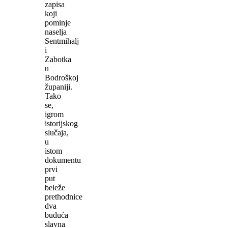
zapisa
koji
pominje
naselja
Sentmihalj
i
Zabotka
u
Bodroškoj
županiji.
Tako
se,
igrom
istorijskog
slučaja,
u
istom
dokumentu
prvi
put
beleže
prethodnice
dva
buduća
slavna