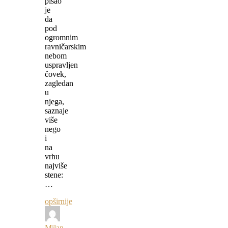
pisao
je
da
pod
ogromnim
ravničarskim
nebom
uspravljen
čovek,
zagledan
u
njega,
saznaje
više
nego
i
na
vrhu
najviše
stene:
…
opširnije
Milan