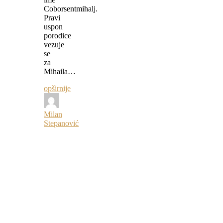
Coborsentmihalj.
Pravi
uspon
porodice
vezuje
se
za
Mihaila…
opširnije
Milan
Stepanović