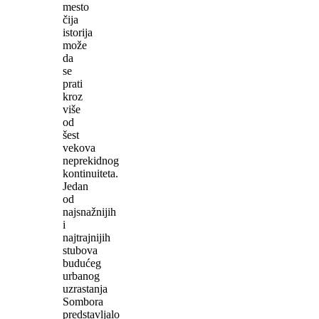
mesto
čija
istorija
može
da
se
prati
kroz
više
od
šest
vekova
neprekidnog
kontinuiteta.
Jedan
od
najsnažnijih
i
najtrajnijih
stubova
budućeg
urbanog
uzrastanja
Sombora
predstavljalo