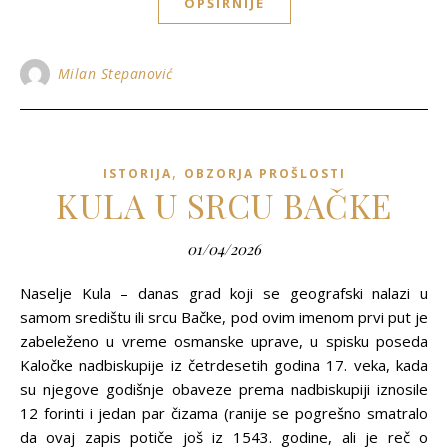
OPŠIRNIJE
Milan Stepanović
,
ISTORIJA
OBZORJA PROŠLOSTI
KULA U SRCU BAČKE
01/04/2026
Naselje Kula – danas grad koji se geografski nalazi u
samom središtu ili srcu Bačke, pod ovim imenom prvi put je
zabeleženo u vreme osmanske uprave, u spisku poseda
Kaločke nadbiskupije iz četrdesetih godina 17. veka, kada
su njegove godišnje obaveze prema nadbiskupiji iznosile
12 forinti i jedan par čizama (ranije se pogrešno smatralo
da ovaj zapis potiče još iz 1543. godine, ali je reč o