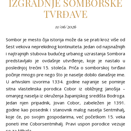
IZGRADNJE SOMBORSKE
TVRĐAVE
11/06/2026
Sombor je mesto čija istorija može da se prati kroz više od
šest vekova neprekidnog kontinuiteta. Jedan od najsnažnijih
i najtrajnijih stubova budućeg urbanog uzrastanja Sombora
predstavljalo je ovdašnje utvrđenje, koje je nastalo u
poslednjoj trećini 15. stoleća. Priča o somborskoj tvrđavi
počinje mnogo pre nego što je naselje dobilo današnje ime.
U arhivskim izvorima 1334. godine najranije se pominje
sitna vlastelinska porodica Cobor iz obližnjeg Janošija –
omanjeg naselja iz okruženja županijskog središta Bodroga.
Jedan njen pripadnik, Jovan Cobor, zabeležen je 1391.
godine kao posednik i stanovnik malog naselja Sentmihalj,
koje će, po svojim gospodarima, već početkom 15. veka
poneti ime Coborsentmihalj. Pravi uspon porodice vezuje
se za Mihaila…