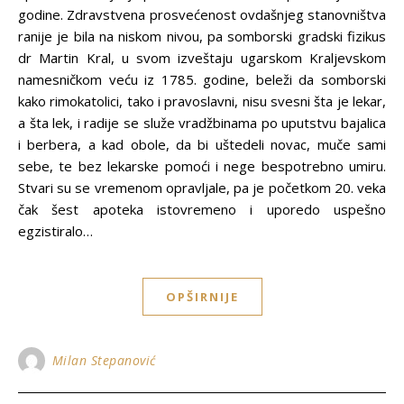
godine. Zdravstvena prosvećenost ovdašnjeg stanovništva
ranije je bila na niskom nivou, pa somborski gradski fizikus
dr Martin Kral, u svom izveštaju ugarskom Kraljevskom
namesničkom veću iz 1785. godine, beleži da somborski
kako rimokatolici, tako i pravoslavni, nisu svesni šta je lekar,
a šta lek, i radije se služe vradžbinama po uputstvu bajalica
i berbera, a kad obole, da bi uštedeli novac, muče sami
sebe, te bez lekarske pomoći i nege bespotrebno umiru.
Stvari su se vremenom opravljale, pa je početkom 20. veka
čak šest apoteka istovremeno i uporedo uspešno
egzistiralo…
OPŠIRNIJE
Milan Stepanović