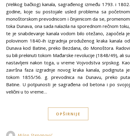
(Velikog bačkog) kanala, sagrađenog između 1793. i 1802.
godine, koje su postojale usled problema sa početnom
monoštorskom prevodnicom i činjenicom da se, promenom
toka Dunava, ona sada nalazila na sporednom rečnom toku,
te je snabdevanje kanala vodom bilo otežano, započela je
polovinom 1840-ih izgradnja produženog kraka kanala od
Dunava kod Batine, preko Bezdana, do Monoštora. Radovi
su bili prekinuti tokom Mađarske revolucije (1848/49), ali su
nastavljeni nakon toga, u vreme Vojvodstva srpskog. Kao
završna faza izgradnje novog kraka kanala, podignuta je
tokom 1855/56. g. prevodnica na Dunavu, preko puta
Batine. U potpunosti je sagrađena od betona i po svojoj
veličini u to vreme…
OPŠIRNIJE
Milan Stepanović