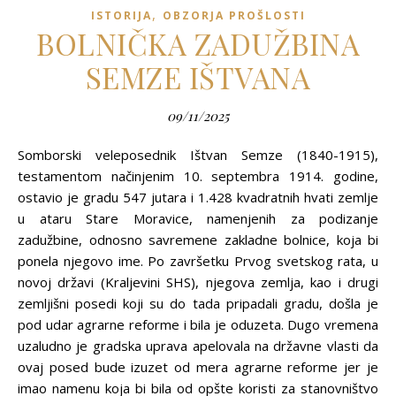
,
ISTORIJA
OBZORJA PROŠLOSTI
BOLNIČKA ZADUŽBINA
SEMZE IŠTVANA
09/11/2025
Somborski veleposednik Ištvan Semze (1840-1915),
testamentom načinjenim 10. septembra 1914. godine,
ostavio je gradu 547 jutara i 1.428 kvadratnih hvati zemlje
u ataru Stare Moravice, namenjenih za podizanje
zadužbine, odnosno savremene zakladne bolnice, koja bi
ponela njegovo ime. Po završetku Prvog svetskog rata, u
novoj državi (Kraljevini SHS), njegova zemlja, kao i drugi
zemljišni posedi koji su do tada pripadali gradu, došla je
pod udar agrarne reforme i bila je oduzeta. Dugo vremena
uzaludno je gradska uprava apelovala na državne vlasti da
ovaj posed bude izuzet od mera agrarne reforme jer je
imao namenu koja bi bila od opšte koristi za stanovništvo