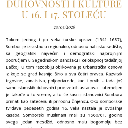
DUHOVNOSTI I KULTURE
U 16. I 17. STOLEĆU
20/03/2026
Tokom jednog i po veka turske uprave (1541–1687),
Sombor je izrastao u regionalno, odnosno nahijsko sedište,
sa geografski najvećim i demografski najbrojnijim
područjem u Segedinskom sandžaku i celokupnoj tadašnjoj
Bačkoj. U tom razdoblju oblikovana je urbanistička osnova
iz koje se grad kasnije širio u sva četiri pravca. Razvitak
trgovine, zanatstva, polјoprivrede, kao i prvih – tada još
samo islamskih duhovnih i prosvetnih ustanova – utemelјen
je takođe u to vreme, a to će kasniji stanovnici Sombora
primati kao zatečenu ili prirodnu činjenicu. Oko somborske
tvrđave pedesetih godina 16. veka nastala je ovdašnja
kasaba. Somborski muslimani imali su 1560/61. godine
svega jedan mesdžid, odnosno malu bogomolјu bez