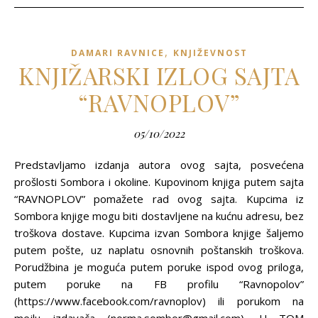
,
DAMARI RAVNICE
KNJIŽEVNOST
KNJIŽARSKI IZLOG SAJTA
“RAVNOPLOV”
05/10/2022
Predstavljamo izdanja autora ovog sajta, posvećena
prošlosti Sombora i okoline. Kupovinom knjiga putem sajta
“RAVNOPLOV” pomažete rad ovog sajta. Kupcima iz
Sombora knjige mogu biti dostavljene na kućnu adresu, bez
troškova dostave. Kupcima izvan Sombora knjige šaljemo
putem pošte, uz naplatu osnovnih poštanskih troškova.
Porudžbina je moguća putem poruke ispod ovog priloga,
putem poruke na FB profilu “Ravnopolov”
(https://www.facebook.com/ravnoplov) ili porukom na