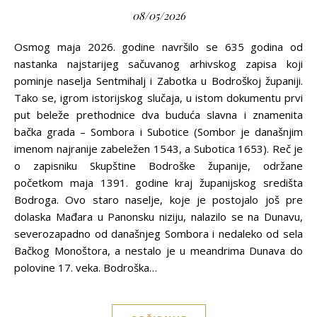
08/05/2026
Osmog maja 2026. godine navršilo se 635 godina od
nastanka najstarijeg sačuvanog arhivskog zapisa koji
pominje naselja Sentmihalj i Zabotka u Bodroškoj županiji.
Tako se, igrom istorijskog slučaja, u istom dokumentu prvi
put beleže prethodnice dva buduća slavna i znamenita
bačka grada – Sombora i Subotice (Sombor je današnjim
imenom najranije zabeležen 1543, a Subotica 1653). Reč je
o zapisniku Skupštine Bodroške županije, održane
početkom maja 1391. godine kraj županijskog središta
Bodroga. Ovo staro naselje, koje je postojalo još pre
dolaska Mađara u Panonsku niziju, nalazilo se na Dunavu,
severozapadno od današnjeg Sombora i nedaleko od sela
Bačkog Monoštora, a nestalo je u meandrima Dunava do
polovine 17. veka. Bodroška…