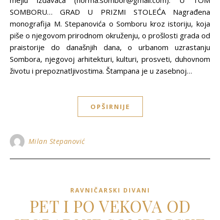
mejlu izdavača (norma.sombor@gmail.com). U TOM
SOMBORU… GRAD U PRIZMI STOLEĆA Nagrađena
monografija M. Stepanovića o Somboru kroz istoriju, koja
piše o njegovom prirodnom okruženju, o prošlosti grada od
praistorije do današnjih dana, o urbanom uzrastanju
Sombora, njegovoj arhitekturi, kulturi, prosveti, duhovnom
životu i prepoznatljivostima. Štampana je u zasebnoj…
OPŠIRNIJE
Milan Stepanović
RAVNIČARSKI DIVANI
PET I PO VEKOVA OD