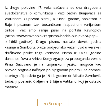
Iz druge polovine 17. veka sačuvana su dva dragocena
svedočanstva o komunikaciji i vezi bačkih Bunjevaca sa
Vatikanom. O prvom pismu, iz 1668. godine, poslatom iz
Baje i pisanom tzv. bosančicom (zapadnom varijantom
ćirilice), već smo ranije pisali na portalu Ravnoplov
(https://www.ravnoplov.rs/pismo-backih-bunjevaca-papi-
iz-1668-godine/). Drugo pismo, nastalo devet godina
kasnije u Somboru, pruža podjednako važan uvid u verske i
društvene prilike toga vremena. Pismo iz 1677. godine
danas se čuva u Arhivu Kongregacije za propagandu vere u
Rimu. Sačuvano je na italijanskom jeziku, moguće kao
prevod originala načinjen po njegovom prijemu. Za domaću
istoriografiju otkrio ga je 1914. godine dr Mihailo Gavrilović,
tadašnji poslanik Kraljevine Srbije u Vatikanu, koji je ostavio
mašinski…
OPŠIRNIJE