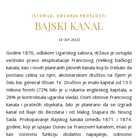
,
ISTORIJA
OBZORJA PROŠLOSTI
BAJSKI KANAL
11/10/2025
Godine 1870, odlukom Ugarskog sabora, država je ustupila
većinsko pravo eksploatacije Francovog (Velikog bačkog)
kanala, kao i novih planiranih plovnih kanala koji bi trebalo da
postanu celina sa njim, akcionarskom društvu na čijem je
čelu bio general Ištvan Tir. Društvo je imalo kapital od 13.5
miliona forinti (72% bilo je u rukama engleskog kapitala, a
28% je kontrolisala ugarska vlada). Osim obnove Francovog
kanala i pratećih objekata, bilo je planirano da se izgradi
kanal od Baje do Bezdana i od Malog Stapara do Novog
Sada. Prokopavanje Bajskog kanala između 1871. i 1874.
godine, koji je spajao Dunav sa Francovim kanalom, imao je
kao osnovnu funkciju dodatno napajanje, odnosno