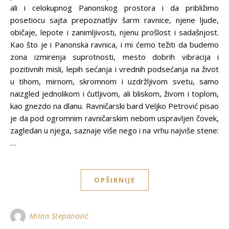
ali i celokupnog Panonskog prostora i da približimo
posetiocu sajta prepoznatljiv šarm ravnice, njene ljude,
običaje, lepote i zanimljivosti, njenu prošlost i sadašnjost.
Kao što je i Panonska ravnica, i mi ćemo težiti da budemo
zona izmirenja suprotnosti, mesto dobrih vibracija i
pozitivnih misli, lepih sećanja i vrednih podsećanja na život
u tihom, mirnom, skromnom i uzdržljivom svetu, samo
naizgled jednolikom i ćutljivom, ali bliskom, živom i toplom,
kao gnezdo na dlanu. Ravničarski bard Veljko Petrović pisao
je da pod ogromnim ravničarskim nebom uspravljen čovek,
zagledan u njega, saznaje više nego i na vrhu najviše stene:
…
OPŠIRNIJE
Milan Stepanović