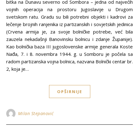
bitka na Dunavu severno od Sombora – jedna od najvećih
vojnih operacija na prostoru Jugoslavije u Drugom
svetskom ratu. Gradu su bili potrebni objekti i kadrovi za
lečenje brojnih ranjenika iz partizanskih i sovjetskih jedinica
(Crvena armija je, za svoje bolničke potrebe, već bila
zauzela nekadašnji Banovinsku bolnicu i zdanje Županije).
Kao bolnička baza III jugoslovenske armije generala Koste
Nađa, 7. i 8. novembra 1944. g. u Somboru je počela sa
radom partizanska vojna bolnica, nazvana Bolnički centar br.
2, koja je…
OPŠIRNIJE
Milan Stepanović