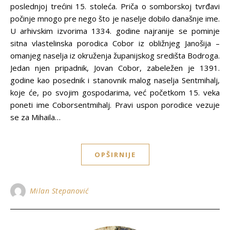
poslednjoj trećini 15. stoleća. Priča o somborskoj tvrđavi
počinje mnogo pre nego što je naselje dobilo današnje ime.
U arhivskim izvorima 1334. godine najranije se pominje
sitna vlastelinska porodica Cobor iz obližnjeg Janošija –
omanjeg naselja iz okruženja županijskog središta Bodroga.
Jedan njen pripadnik, Jovan Cobor, zabeležen je 1391.
godine kao posednik i stanovnik malog naselja Sentmihalj,
koje će, po svojim gospodarima, već početkom 15. veka
poneti ime Coborsentmihalj. Pravi uspon porodice vezuje
se za Mihaila…
OPŠIRNIJE
Milan Stepanović