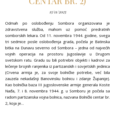
CENTAR BR. 2)
15/11/2025
Odmah po oslobođenju Sombora organizovana je
zdravstvena služba, mahom uz pomoć predratnih
somborskih lekara. Od 11. novembra 1944. godine, svega
tri sedmice posle oslobođenja grada, počela je Batinska
bitka na Dunavu severno od Sombora – jedna od najvećih
vojnih operacija na prostoru Jugoslavije u Drugom
svetskom ratu. Gradu su bili potrebni objekti i kadrovi za
lečenje brojnih ranjenika iz partizanskih i sovjetskih jedinica
(Crvena armija je, za svoje bolničke potrebe, već bila
zauzela nekadašnji Banovinsku bolnicu i zdanje Županije).
Kao bolnička baza III jugoslovenske armije generala Koste
Nađa, 7. i 8. novembra 1944. g. u Somboru je počela sa
radom partizanska vojna bolnica, nazvana Bolnički centar br.
2, koja je…