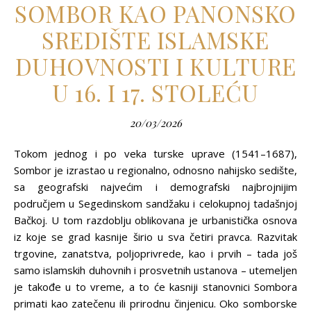
SOMBOR KAO PANONSKO
SREDIŠTE ISLAMSKE
DUHOVNOSTI I KULTURE
U 16. I 17. STOLEĆU
20/03/2026
Tokom jednog i po veka turske uprave (1541–1687),
Sombor je izrastao u regionalno, odnosno nahijsko sedište,
sa geografski najvećim i demografski najbrojnijim
područjem u Segedinskom sandžaku i celokupnoj tadašnjoj
Bačkoj. U tom razdoblju oblikovana je urbanistička osnova
iz koje se grad kasnije širio u sva četiri pravca. Razvitak
trgovine, zanatstva, polјoprivrede, kao i prvih – tada još
samo islamskih duhovnih i prosvetnih ustanova – utemelјen
je takođe u to vreme, a to će kasniji stanovnici Sombora
primati kao zatečenu ili prirodnu činjenicu. Oko somborske