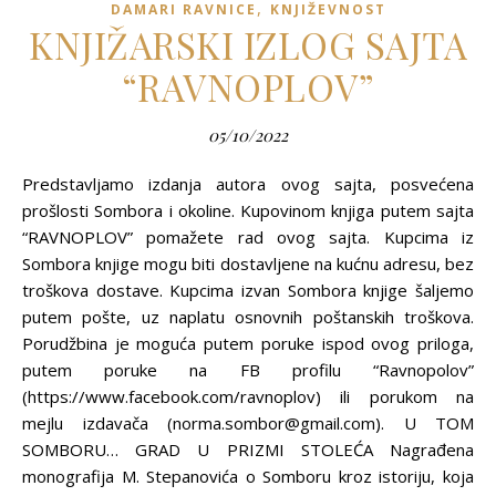
,
DAMARI RAVNICE
KNJIŽEVNOST
KNJIŽARSKI IZLOG SAJTA
“RAVNOPLOV”
05/10/2022
Predstavljamo izdanja autora ovog sajta, posvećena
prošlosti Sombora i okoline. Kupovinom knjiga putem sajta
“RAVNOPLOV” pomažete rad ovog sajta. Kupcima iz
Sombora knjige mogu biti dostavljene na kućnu adresu, bez
troškova dostave. Kupcima izvan Sombora knjige šaljemo
putem pošte, uz naplatu osnovnih poštanskih troškova.
Porudžbina je moguća putem poruke ispod ovog priloga,
putem poruke na FB profilu “Ravnopolov”
(https://www.facebook.com/ravnoplov) ili porukom na
mejlu izdavača (norma.sombor@gmail.com). U TOM
SOMBORU… GRAD U PRIZMI STOLEĆA Nagrađena
monografija M. Stepanovića o Somboru kroz istoriju, koja