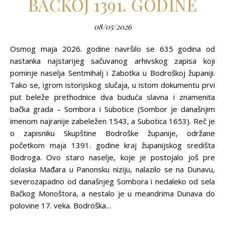
BAČKOJ 1391. GODINE
08/05/2026
Osmog maja 2026. godine navršilo se 635 godina od
nastanka najstarijeg sačuvanog arhivskog zapisa koji
pominje naselja Sentmihalj i Zabotka u Bodroškoj županiji.
Tako se, igrom istorijskog slučaja, u istom dokumentu prvi
put beleže prethodnice dva buduća slavna i znamenita
bačka grada – Sombora i Subotice (Sombor je današnjim
imenom najranije zabeležen 1543, a Subotica 1653). Reč je
o zapisniku Skupštine Bodroške županije, održane
početkom maja 1391. godine kraj županijskog središta
Bodroga. Ovo staro naselje, koje je postojalo još pre
dolaska Mađara u Panonsku niziju, nalazilo se na Dunavu,
severozapadno od današnjeg Sombora i nedaleko od sela
Bačkog Monoštora, a nestalo je u meandrima Dunava do
polovine 17. veka. Bodroška…