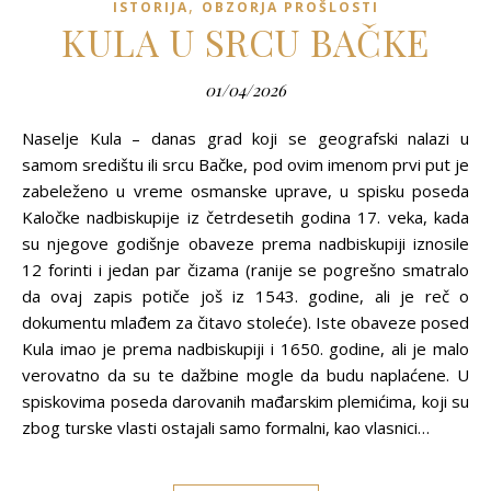
,
ISTORIJA
OBZORJA PROŠLOSTI
KULA U SRCU BAČKE
01/04/2026
Naselje Kula – danas grad koji se geografski nalazi u
samom središtu ili srcu Bačke, pod ovim imenom prvi put je
zabeleženo u vreme osmanske uprave, u spisku poseda
Kaločke nadbiskupije iz četrdesetih godina 17. veka, kada
su njegove godišnje obaveze prema nadbiskupiji iznosile
12 forinti i jedan par čizama (ranije se pogrešno smatralo
da ovaj zapis potiče još iz 1543. godine, ali je reč o
dokumentu mlađem za čitavo stoleće). Iste obaveze posed
Kula imao je prema nadbiskupiji i 1650. godine, ali je malo
verovatno da su te dažbine mogle da budu naplaćene. U
spiskovima poseda darovanih mađarskim plemićima, koji su
zbog turske vlasti ostajali samo formalni, kao vlasnici…