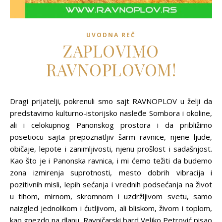
UVODNA REČ
ZAPLOVIMO
RAVNOPLOVOM!
Dragi prijatelji, pokrenuli smo sajt RAVNOPLOV u želji da
predstavimo kulturno-istorijsko nasleđe Sombora i okoline,
ali i celokupnog Panonskog prostora i da približimo
posetiocu sajta prepoznatljiv šarm ravnice, njene ljude,
običaje, lepote i zanimljivosti, njenu prošlost i sadašnjost.
Kao što je i Panonska ravnica, i mi ćemo težiti da budemo
zona izmirenja suprotnosti, mesto dobrih vibracija i
pozitivnih misli, lepih sećanja i vrednih podsećanja na život
u tihom, mirnom, skromnom i uzdržljivom svetu, samo
naizgled jednolikom i ćutljivom, ali bliskom, živom i toplom,
kao gnezdo na dlanu. Ravničarski bard Veljko Petrović pisao