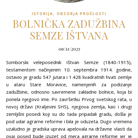
,
ISTORIJA
OBZORJA PROŠLOSTI
BOLNIČKA ZADUŽBINA
SEMZE IŠTVANA
09/11/2025
Somborski veleposednik Ištvan Semze (1840-1915),
testamentom načinjenim 10. septembra 1914. godine,
ostavio je gradu 547 jutara i 1.428 kvadratnih hvati zemlje
u ataru Stare Moravice, namenjenih za podizanje
zadužbine, odnosno savremene zakladne bolnice, koja bi
ponela njegovo ime. Po završetku Prvog svetskog rata, u
novoj državi (Kraljevini SHS), njegova zemlja, kao i drugi
zemljišni posedi koji su do tada pripadali gradu, došla je
pod udar agrarne reforme i bila je oduzeta. Dugo vremena
uzaludno je gradska uprava apelovala na državne vlasti da
ovaj posed bude izuzet od mera agrarne reforme jer je