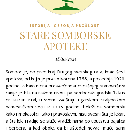
,
ISTORIJA
OBZORJA PROŠLOSTI
STARE SOMBORSKE
APOTEKE
18/10/2025
Sombor je, do pred kraj Drugog svetskog rata, imao šest
apoteka, od kojih je prva otvorena 1766, a poslednja 1920.
godine. Zdravstvena prosvećenost ovdašnjeg stanovništva
ranije je bila na niskom nivou, pa somborski gradski fizikus
dr Martin Kral, u svom izveštaju ugarskom Kraljevskom
namesničkom veću iz 1785. godine, beleži da somborski
kako rimokatolici, tako i pravoslavni, nisu svesni šta je lekar,
a šta lek, i radije se služe vradžbinama po uputstvu bajalica
i berbera, a kad obole, da bi uštedeli novac, muče sami