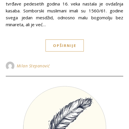
tvrđave pedesetih godina 16. veka nastala je ovdašnja
kasaba. Somborski muslimani imali su 1560/61. godine
svega jedan mesdžid, odnosno malu bogomolјu bez
minareta, ali je već…
OPŠIRNIJE
Milan Stepanović