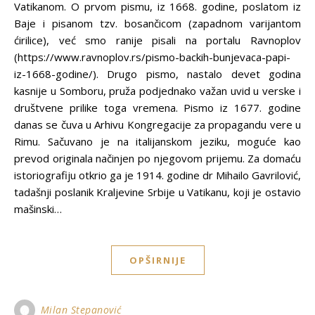
Vatikanom. O prvom pismu, iz 1668. godine, poslatom iz
Baje i pisanom tzv. bosančicom (zapadnom varijantom
ćirilice), već smo ranije pisali na portalu Ravnoplov
(https://www.ravnoplov.rs/pismo-backih-bunjevaca-papi-
iz-1668-godine/). Drugo pismo, nastalo devet godina
kasnije u Somboru, pruža podjednako važan uvid u verske i
društvene prilike toga vremena. Pismo iz 1677. godine
danas se čuva u Arhivu Kongregacije za propagandu vere u
Rimu. Sačuvano je na italijanskom jeziku, moguće kao
prevod originala načinjen po njegovom prijemu. Za domaću
istoriografiju otkrio ga je 1914. godine dr Mihailo Gavrilović,
tadašnji poslanik Kraljevine Srbije u Vatikanu, koji je ostavio
mašinski…
OPŠIRNIJE
Milan Stepanović