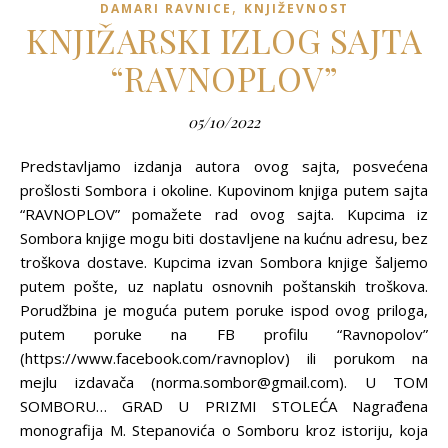
,
DAMARI RAVNICE
KNJIŽEVNOST
KNJIŽARSKI IZLOG SAJTA
“RAVNOPLOV”
05/10/2022
Predstavljamo izdanja autora ovog sajta, posvećena
prošlosti Sombora i okoline. Kupovinom knjiga putem sajta
“RAVNOPLOV” pomažete rad ovog sajta. Kupcima iz
Sombora knjige mogu biti dostavljene na kućnu adresu, bez
troškova dostave. Kupcima izvan Sombora knjige šaljemo
putem pošte, uz naplatu osnovnih poštanskih troškova.
Porudžbina je moguća putem poruke ispod ovog priloga,
putem poruke na FB profilu “Ravnopolov”
(https://www.facebook.com/ravnoplov) ili porukom na
mejlu izdavača (norma.sombor@gmail.com). U TOM
SOMBORU… GRAD U PRIZMI STOLEĆA Nagrađena
monografija M. Stepanovića o Somboru kroz istoriju, koja