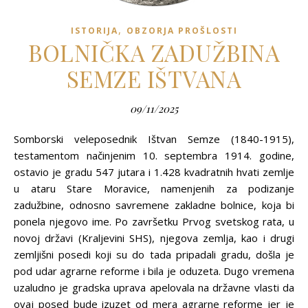
,
ISTORIJA
OBZORJA PROŠLOSTI
BOLNIČKA ZADUŽBINA
SEMZE IŠTVANA
09/11/2025
Somborski veleposednik Ištvan Semze (1840-1915),
testamentom načinjenim 10. septembra 1914. godine,
ostavio je gradu 547 jutara i 1.428 kvadratnih hvati zemlje
u ataru Stare Moravice, namenjenih za podizanje
zadužbine, odnosno savremene zakladne bolnice, koja bi
ponela njegovo ime. Po završetku Prvog svetskog rata, u
novoj državi (Kraljevini SHS), njegova zemlja, kao i drugi
zemljišni posedi koji su do tada pripadali gradu, došla je
pod udar agrarne reforme i bila je oduzeta. Dugo vremena
uzaludno je gradska uprava apelovala na državne vlasti da
ovaj posed bude izuzet od mera agrarne reforme jer je