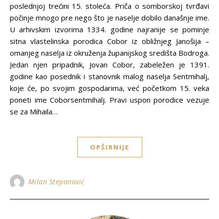
poslednjoj trećini 15. stoleća. Priča o somborskoj tvrđavi
počinje mnogo pre nego što je naselje dobilo današnje ime.
U arhivskim izvorima 1334. godine najranije se pominje
sitna vlastelinska porodica Cobor iz obližnjeg Janošija –
omanjeg naselja iz okruženja županijskog središta Bodroga.
Jedan njen pripadnik, Jovan Cobor, zabeležen je 1391.
godine kao posednik i stanovnik malog naselja Sentmihalj,
koje će, po svojim gospodarima, već početkom 15. veka
poneti ime Coborsentmihalj. Pravi uspon porodice vezuje
se za Mihaila…
OPŠIRNIJE
Milan Stepanović