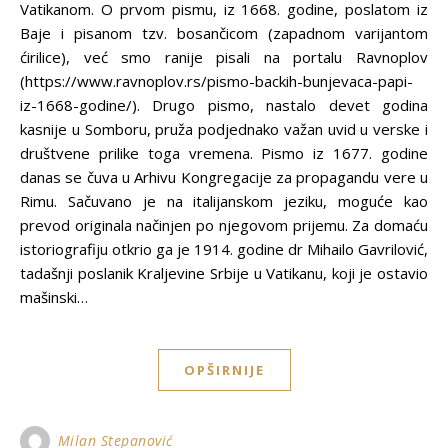
Vatikanom. O prvom pismu, iz 1668. godine, poslatom iz
Baje i pisanom tzv. bosančicom (zapadnom varijantom
ćirilice), već smo ranije pisali na portalu Ravnoplov
(https://www.ravnoplov.rs/pismo-backih-bunjevaca-papi-
iz-1668-godine/). Drugo pismo, nastalo devet godina
kasnije u Somboru, pruža podjednako važan uvid u verske i
društvene prilike toga vremena. Pismo iz 1677. godine
danas se čuva u Arhivu Kongregacije za propagandu vere u
Rimu. Sačuvano je na italijanskom jeziku, moguće kao
prevod originala načinjen po njegovom prijemu. Za domaću
istoriografiju otkrio ga je 1914. godine dr Mihailo Gavrilović,
tadašnji poslanik Kraljevine Srbije u Vatikanu, koji je ostavio
mašinski…
OPŠIRNIJE
Milan Stepanović