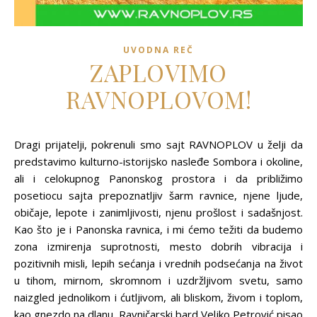
UVODNA REČ
ZAPLOVIMO
RAVNOPLOVOM!
Dragi prijatelji, pokrenuli smo sajt RAVNOPLOV u želji da
predstavimo kulturno-istorijsko nasleđe Sombora i okoline,
ali i celokupnog Panonskog prostora i da približimo
posetiocu sajta prepoznatljiv šarm ravnice, njene ljude,
običaje, lepote i zanimljivosti, njenu prošlost i sadašnjost.
Kao što je i Panonska ravnica, i mi ćemo težiti da budemo
zona izmirenja suprotnosti, mesto dobrih vibracija i
pozitivnih misli, lepih sećanja i vrednih podsećanja na život
u tihom, mirnom, skromnom i uzdržljivom svetu, samo
naizgled jednolikom i ćutljivom, ali bliskom, živom i toplom,
kao gnezdo na dlanu. Ravničarski bard Veljko Petrović pisao