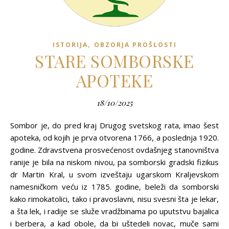
,
ISTORIJA
OBZORJA PROŠLOSTI
STARE SOMBORSKE
APOTEKE
18/10/2025
Sombor je, do pred kraj Drugog svetskog rata, imao šest
apoteka, od kojih je prva otvorena 1766, a poslednja 1920.
godine. Zdravstvena prosvećenost ovdašnjeg stanovništva
ranije je bila na niskom nivou, pa somborski gradski fizikus
dr Martin Kral, u svom izveštaju ugarskom Kraljevskom
namesničkom veću iz 1785. godine, beleži da somborski
kako rimokatolici, tako i pravoslavni, nisu svesni šta je lekar,
a šta lek, i radije se služe vradžbinama po uputstvu bajalica
i berbera, a kad obole, da bi uštedeli novac, muče sami