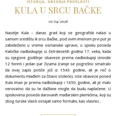
,
ISTORIJA
OBZORJA PROŠLOSTI
KULA U SRCU BAČKE
01/04/2026
Naselje Kula – danas grad koji se geografski nalazi u
samom središtu ili srcu Bačke, pod ovim imenom prvi put je
zabeleženo u vreme osmanske uprave, u spisku poseda
Kaločke nadbiskupije iz četrdesetih godina 17. veka, kada
su njegove godišnje obaveze prema nadbiskupiji iznosile
12 forinti i jedan par čizama (ranije se pogrešno smatralo
da ovaj zapis potiče još iz 1543. godine, ali je reč o
dokumentu mlađem za čitavo stoleće). Iste obaveze posed
Kula imao je prema nadbiskupiji i 1650. godine, ali je malo
verovatno da su te dažbine mogle da budu naplaćene. U
spiskovima poseda darovanih mađarskim plemićima, koji su
zbog turske vlasti ostajali samo formalni, kao vlasnici…