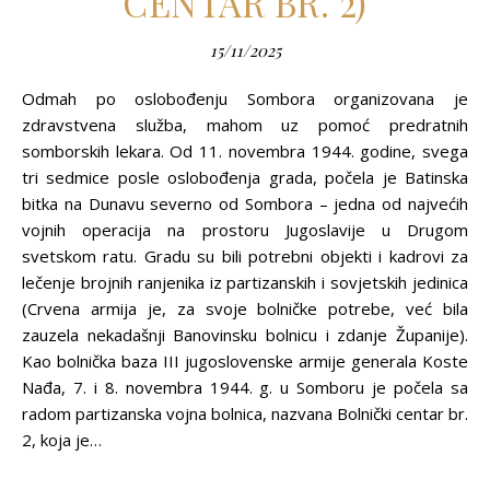
CENTAR BR. 2)
15/11/2025
Odmah po oslobođenju Sombora organizovana je
zdravstvena služba, mahom uz pomoć predratnih
somborskih lekara. Od 11. novembra 1944. godine, svega
tri sedmice posle oslobođenja grada, počela je Batinska
bitka na Dunavu severno od Sombora – jedna od najvećih
vojnih operacija na prostoru Jugoslavije u Drugom
svetskom ratu. Gradu su bili potrebni objekti i kadrovi za
lečenje brojnih ranjenika iz partizanskih i sovjetskih jedinica
(Crvena armija je, za svoje bolničke potrebe, već bila
zauzela nekadašnji Banovinsku bolnicu i zdanje Županije).
Kao bolnička baza III jugoslovenske armije generala Koste
Nađa, 7. i 8. novembra 1944. g. u Somboru je počela sa
radom partizanska vojna bolnica, nazvana Bolnički centar br.
2, koja je…