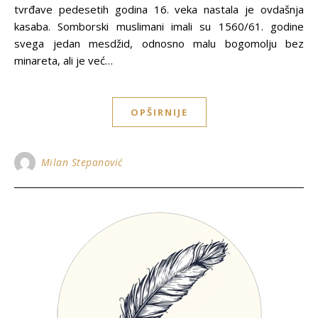
tvrđave pedesetih godina 16. veka nastala je ovdašnja
kasaba. Somborski muslimani imali su 1560/61. godine
svega jedan mesdžid, odnosno malu bogomolјu bez
minareta, ali je već…
OPŠIRNIJE
Milan Stepanović