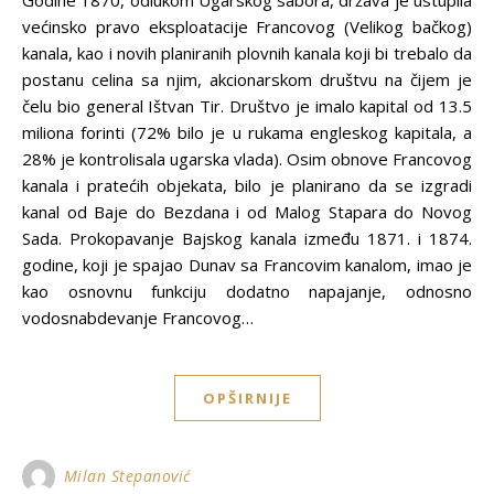
Godine 1870, odlukom Ugarskog sabora, država je ustupila
većinsko pravo eksploatacije Francovog (Velikog bačkog)
kanala, kao i novih planiranih plovnih kanala koji bi trebalo da
postanu celina sa njim, akcionarskom društvu na čijem je
čelu bio general Ištvan Tir. Društvo je imalo kapital od 13.5
miliona forinti (72% bilo je u rukama engleskog kapitala, a
28% je kontrolisala ugarska vlada). Osim obnove Francovog
kanala i pratećih objekata, bilo je planirano da se izgradi
kanal od Baje do Bezdana i od Malog Stapara do Novog
Sada. Prokopavanje Bajskog kanala između 1871. i 1874.
godine, koji je spajao Dunav sa Francovim kanalom, imao je
kao osnovnu funkciju dodatno napajanje, odnosno
vodosnabdevanje Francovog…
OPŠIRNIJE
Milan Stepanović