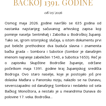
BAČKOJ 1391. GODINE
08/05/2026
Osmog maja 2026. godine navršilo se 635 godina od
nastanka najstarijeg sačuvanog arhivskog zapisa koji
pominje naselja Sentmihalj i Zabotka u Bodroškoj županiji.
Tako se, igrom istorijskog slučaja, u istom dokumentu prvi
put beleže prethodnice dva buduća slavna i znamenita
bačka grada – Sombora i Subotice (Sombor je današnjim
imenom najranije zabeležen 1543, a Subotica 1653). Reč je
o zapisniku Skupštine Bodroške županije, održane
početkom maja 1391. godine kraj županijskog središta
Bodroga. Ovo staro naselje, koje je postojalo još pre
dolaska Mađara u Panonsku niziju, nalazilo se na Dunavu,
severozapadno od današnjeg Sombora i nedaleko od sela
Bačkog Monoštora, a nestalo je u meandrima Dunava do
polovine 17. veka. Bodroška…