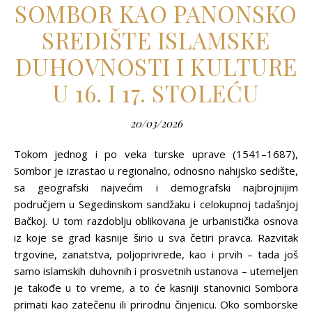
SOMBOR KAO PANONSKO
SREDIŠTE ISLAMSKE
DUHOVNOSTI I KULTURE
U 16. I 17. STOLEĆU
20/03/2026
Tokom jednog i po veka turske uprave (1541–1687),
Sombor je izrastao u regionalno, odnosno nahijsko sedište,
sa geografski najvećim i demografski najbrojnijim
područjem u Segedinskom sandžaku i celokupnoj tadašnjoj
Bačkoj. U tom razdoblju oblikovana je urbanistička osnova
iz koje se grad kasnije širio u sva četiri pravca. Razvitak
trgovine, zanatstva, polјoprivrede, kao i prvih – tada još
samo islamskih duhovnih i prosvetnih ustanova – utemelјen
je takođe u to vreme, a to će kasniji stanovnici Sombora
primati kao zatečenu ili prirodnu činjenicu. Oko somborske