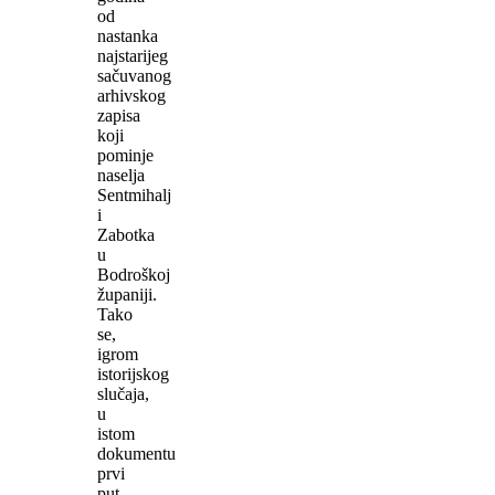
od
nastanka
najstarijeg
sačuvanog
arhivskog
zapisa
koji
pominje
naselja
Sentmihalj
i
Zabotka
u
Bodroškoj
županiji.
Tako
se,
igrom
istorijskog
slučaja,
u
istom
dokumentu
prvi
put