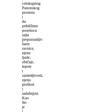
celokupnog
Panonskog
prostora
i
da
približimo
posetiocu
sajta
prepoznatljiv
šarm
ravnice,
njene
ljude,
običaje,
lepote
i
zanimljivosti,
njenu
prošlost
i
sadašnjost.
Kao
što
je
i