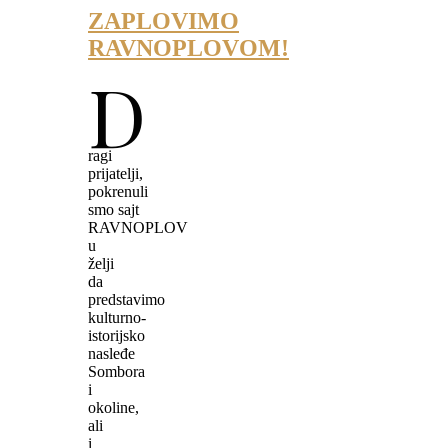
ZAPLOVIMO
RAVNOPLOVOM!
D
ragi
prijatelji,
pokrenuli
smo sajt
RAVNOPLOV
u
želji
da
predstavimo
kulturno-
istorijsko
nasleđe
Sombora
i
okoline,
ali
i