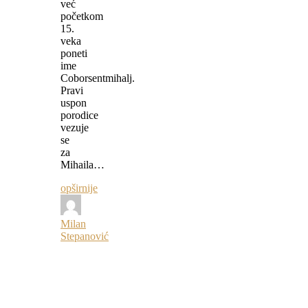
već
početkom
15.
veka
poneti
ime
Coborsentmihalj.
Pravi
uspon
porodice
vezuje
se
za
Mihaila…
opširnije
Milan
Stepanović