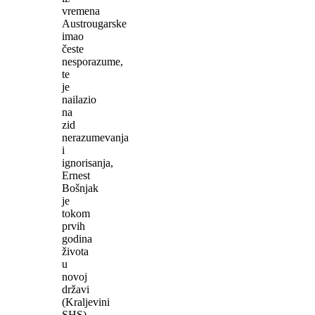
vremena
Austrougarske
imao
česte
nesporazume,
te
je
nailazio
na
zid
nerazumevanja
i
ignorisanja,
Ernest
Bošnjak
je
tokom
prvih
godina
života
u
novoj
državi
(Kraljevini
SHS)