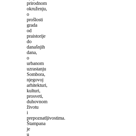
prirodnom
okruženju,
o
prošlosti
grada
od
praistorije
do
današnjih
dana,
o
urbanom
uzrastanju
Sombora,
njegovoj
arhitekturi,
kulturi,
prosveti,
duhovnom
životu
i
prepoznatljivostima.
Štampana
je
u