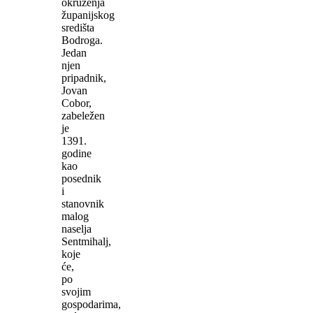
okruženja
županijskog
središta
Bodroga.
Jedan
njen
pripadnik,
Jovan
Cobor,
zabeležen
je
1391.
godine
kao
posednik
i
stanovnik
malog
naselja
Sentmihalj,
koje
će,
po
svojim
gospodarima,