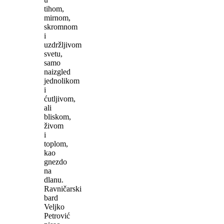
tihom,
mirnom,
skromnom
i
uzdržljivom
svetu,
samo
naizgled
jednolikom
i
ćutljivom,
ali
bliskom,
živom
i
toplom,
kao
gnezdo
na
dlanu.
Ravničarski
bard
Veljko
Petrović