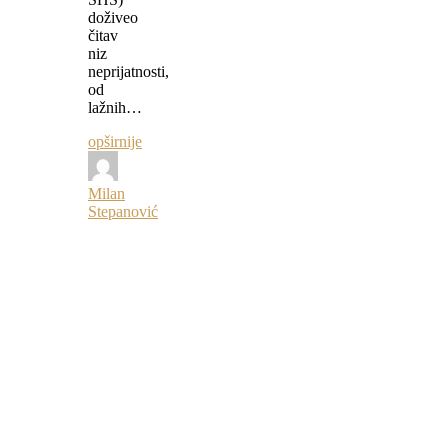
doživeo
čitav
niz
neprijatnosti,
od
lažnih…
opširnije
Milan
Stepanović