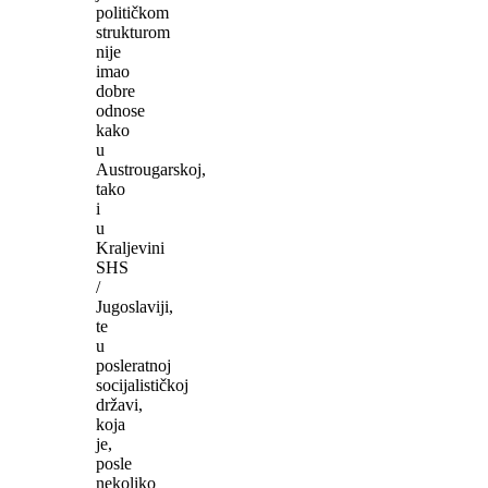
političkom
strukturom
nije
imao
dobre
odnose
kako
u
Austrougarskoj,
tako
i
u
Kraljevini
SHS
/
Jugoslaviji,
te
u
posleratnoj
socijalističkoj
državi,
koja
je,
posle
nekoliko