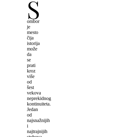
S
ombor
je
mesto
čija
istorija
može
da
se
prati
kroz
više
od
šest
vekova
neprekidnog
kontinuiteta.
Jedan
od
najsnažnijih
i
najtrajnijih
stubova