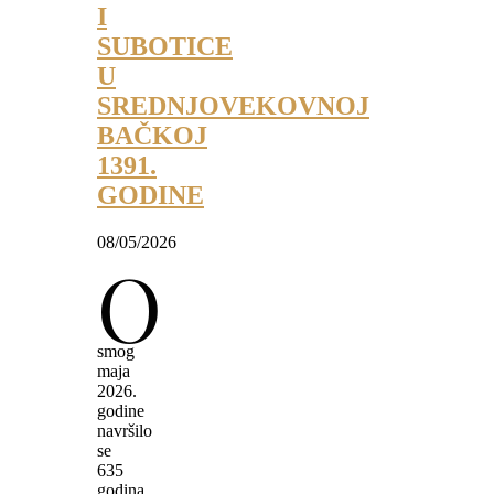
I
SUBOTICE
U
SREDNJOVEKOVNOJ
BAČKOJ
1391.
GODINE
08/05/2026
O
smog
maja
2026.
godine
navršilo
se
635
godina