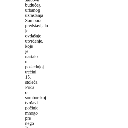
budućeg
urbanog
uzrastanja
Sombora
predstavljalo
je
ovdašnje
utvrđenje,
koje
je
nastalo
u
poslednjoj
trećini
15.
stoleća.
Priča
o
somborskoj
tvrđavi
počinje
mnogo
pre
nego