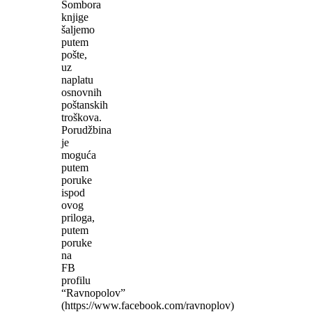
Sombora
knjige
šaljemo
putem
pošte,
uz
naplatu
osnovnih
poštanskih
troškova.
Porudžbina
je
moguća
putem
poruke
ispod
ovog
priloga,
putem
poruke
na
FB
profilu
“Ravnopolov”
(https://www.facebook.com/ravnoplov)