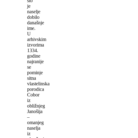
što
je
naselje
dobilo
današnje
ime.
U
arhivskim
izvorima
1334.
godine
najranije
se
pominje
sitna
vlastelinska
porodica
Cobor
iz
obližnjeg
Janošija
–
omanjeg
naselja
iz