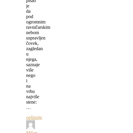
pisao
je
da
pod
ogromnim
ravničarskim
nebom
uspravljen
čovek,
zagledan
u
njega,
saznaje
više
nego
i
na
vrhu
najviše
stene:
…
opširnije
Milan