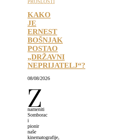
PROŠLOSTI
KAKO
JE
ERNEST
BOŠNJAK
POSTAO
„DRŽAVNI
NEPRIJATELJ“?
08/08/2026
Z
nameniti
Somborac
i
pionir
naše
kinematografije,