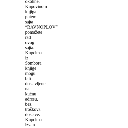
okoline.
Kupovinom
knjiga
putem
sajta
“RAVNOPLOV”
pomažete
rad
ovog
sajta.
Kupcima
iz
Sombora
knjige
mogu
biti
dostavljene
na
kućnu
adresu,
bez
troškova
dostave.
Kupcima
izvan