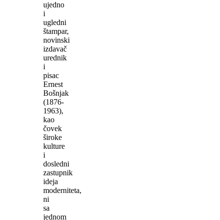
ujedno
i
ugledni
štampar,
novinski
izdavač
urednik
i
pisac
Ernest
Bošnjak
(1876-
1963),
kao
čovek
široke
kulture
i
dosledni
zastupnik
ideja
moderniteta,
ni
sa
jednom