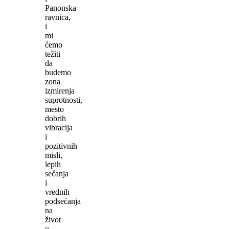
Panonska
ravnica,
i
mi
ćemo
težiti
da
budemo
zona
izmirenja
suprotnosti,
mesto
dobrih
vibracija
i
pozitivnih
misli,
lepih
sećanja
i
vrednih
podsećanja
na
život
u