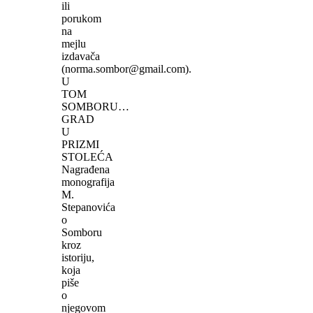
ili
porukom
na
mejlu
izdavača
(norma.sombor@gmail.com).
U
TOM
SOMBORU…
GRAD
U
PRIZMI
STOLEĆA
Nagrađena
monografija
M.
Stepanovića
o
Somboru
kroz
istoriju,
koja
piše
o
njegovom