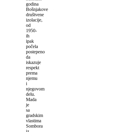
godina
Bošnjakove
društvene
izolacije,
od
1950-
ih
ipak
počela
postepeno
da
iskazuje
respekt
prema
njemu
i
njegovom
delu.
Mada
je
sa
gradskim
vlastima
Sombora
iz