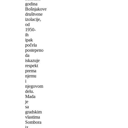
godina
Bošnjakove
društvene
izolacije,
od
1950-
ih
ipak
počela
postepeno
da
iskazuje
respekt
prema
njemu
i
njegovom
delu.
Mada
je
sa
gradskim
vlastima
Sombora
iz