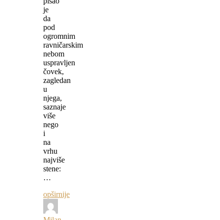
pisao
je
da
pod
ogromnim
ravničarskim
nebom
uspravljen
čovek,
zagledan
u
njega,
saznaje
više
nego
i
na
vrhu
najviše
stene:
…
opširnije
Milan