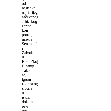
od
nastanka
najstarijeg
sačuvanog
arhivskog
zapisa
koji
pominje
naselja
Sentmihalj
i
Zabotka
u
Bodroškoj
županiji.
Tako
se,
igrom
istorijskog
slučaja,
u
istom
dokumentu
prvi
put