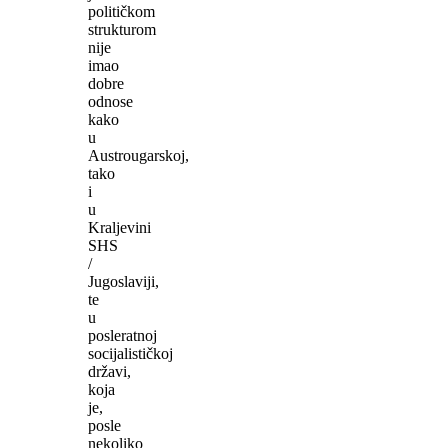
političkom
strukturom
nije
imao
dobre
odnose
kako
u
Austrougarskoj,
tako
i
u
Kraljevini
SHS
/
Jugoslaviji,
te
u
posleratnoj
socijalističkoj
državi,
koja
je,
posle
nekoliko