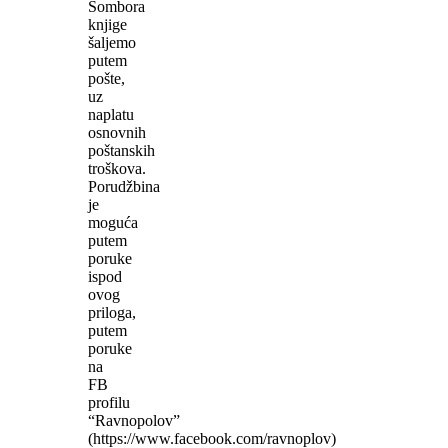
Sombora
knjige
šaljemo
putem
pošte,
uz
naplatu
osnovnih
poštanskih
troškova.
Porudžbina
je
moguća
putem
poruke
ispod
ovog
priloga,
putem
poruke
na
FB
profilu
“Ravnopolov”
(https://www.facebook.com/ravnoplov)