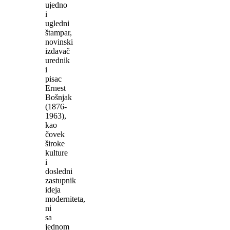
ujedno
i
ugledni
štampar,
novinski
izdavač
urednik
i
pisac
Ernest
Bošnjak
(1876-
1963),
kao
čovek
široke
kulture
i
dosledni
zastupnik
ideja
moderniteta,
ni
sa
jednom