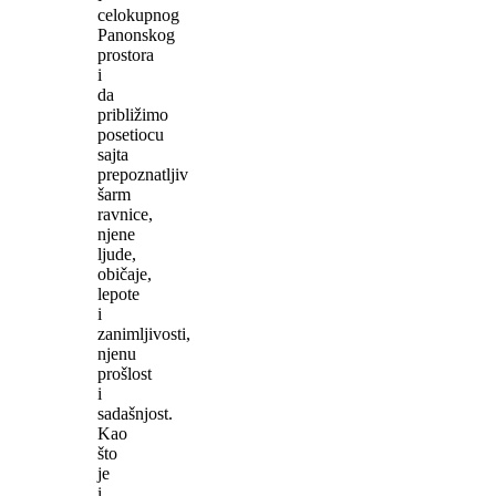
celokupnog
Panonskog
prostora
i
da
približimo
posetiocu
sajta
prepoznatljiv
šarm
ravnice,
njene
ljude,
običaje,
lepote
i
zanimljivosti,
njenu
prošlost
i
sadašnjost.
Kao
što
je
i