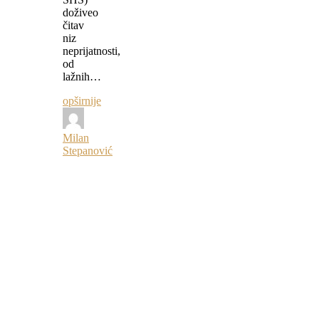
doživeo
čitav
niz
neprijatnosti,
od
lažnih…
opširnije
Milan
Stepanović