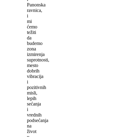
Panonska
ravnica,
i
mi
ćemo
težiti
da
budemo
zona
izmirenja
suprotnosti,
mesto
dobrih
vibracija
i
pozitivnih
misli,
lepih
sećanja
i
vrednih
podsećanja
na
život
u