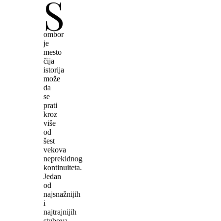
S
ombor
je
mesto
čija
istorija
može
da
se
prati
kroz
više
od
šest
vekova
neprekidnog
kontinuiteta.
Jedan
od
najsnažnijih
i
najtrajnijih
stubova