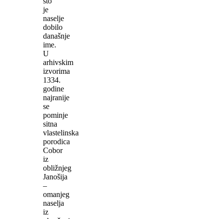
što
je
naselje
dobilo
današnje
ime.
U
arhivskim
izvorima
1334.
godine
najranije
se
pominje
sitna
vlastelinska
porodica
Cobor
iz
obližnjeg
Janošija
–
omanjeg
naselja
iz