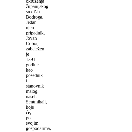
okruženja
županijskog
središta
Bodroga.
Jedan
njen
pripadnik,
Jovan
Cobor,
zabeležen
je
1391.
godine
kao
posednik
i
stanovnik
malog
naselja
Sentmihalj,
koje
će,
po
svojim
gospodarima,