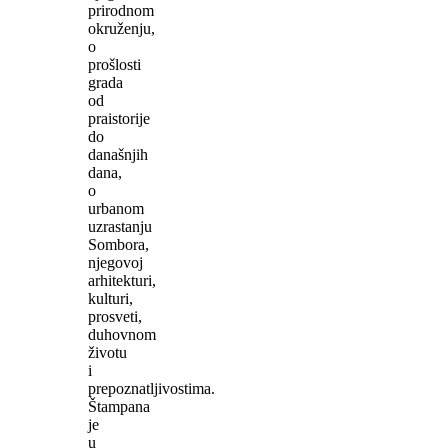
prirodnom
okruženju,
o
prošlosti
grada
od
praistorije
do
današnjih
dana,
o
urbanom
uzrastanju
Sombora,
njegovoj
arhitekturi,
kulturi,
prosveti,
duhovnom
životu
i
prepoznatljivostima.
Štampana
je
u