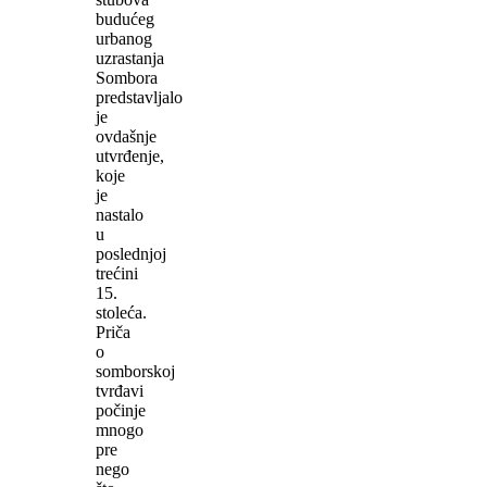
budućeg
urbanog
uzrastanja
Sombora
predstavljalo
je
ovdašnje
utvrđenje,
koje
je
nastalo
u
poslednjoj
trećini
15.
stoleća.
Priča
o
somborskoj
tvrđavi
počinje
mnogo
pre
nego