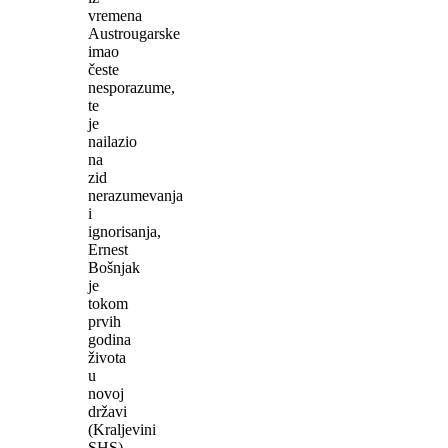
vremena
Austrougarske
imao
česte
nesporazume,
te
je
nailazio
na
zid
nerazumevanja
i
ignorisanja,
Ernest
Bošnjak
je
tokom
prvih
godina
života
u
novoj
državi
(Kraljevini
SHS)