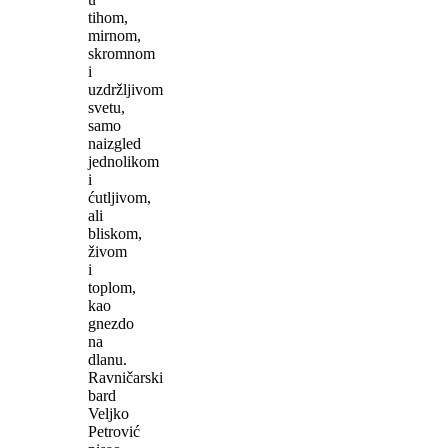
tihom,
mirnom,
skromnom
i
uzdržljivom
svetu,
samo
naizgled
jednolikom
i
ćutljivom,
ali
bliskom,
živom
i
toplom,
kao
gnezdo
na
dlanu.
Ravničarski
bard
Veljko
Petrović