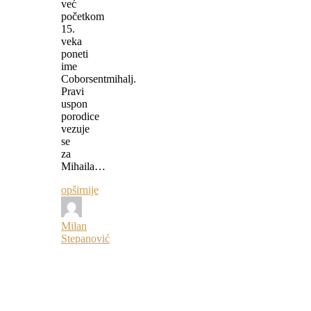
već
početkom
15.
veka
poneti
ime
Coborsentmihalj.
Pravi
uspon
porodice
vezuje
se
za
Mihaila…
opširnije
Milan
Stepanović