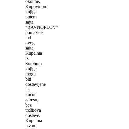
okoline.
Kupovinom
knjiga
putem
sajta
“RAVNOPLOV”
pomažete
rad
ovog
sajta.
Kupcima
iz
Sombora
knjige
mogu
biti
dostavljene
na
kućnu
adresu,
bez
troškova
dostave.
Kupcima
izvan