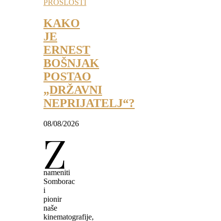
PROŠLOSTI
KAKO
JE
ERNEST
BOŠNJAK
POSTAO
„DRŽAVNI
NEPRIJATELJ“?
08/08/2026
Z
nameniti
Somborac
i
pionir
naše
kinematografije,