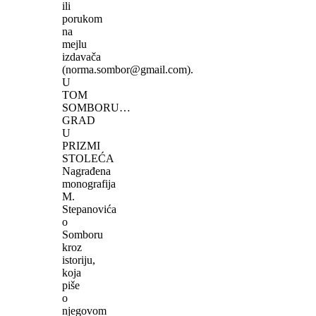
ili
porukom
na
mejlu
izdavača
(norma.sombor@gmail.com).
U
TOM
SOMBORU…
GRAD
U
PRIZMI
STOLEĆA
Nagrađena
monografija
M.
Stepanovića
o
Somboru
kroz
istoriju,
koja
piše
o
njegovom