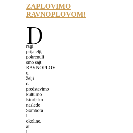
ZAPLOVIMO
RAVNOPLOVOM!
D
ragi
prijatelji,
pokrenuli
smo sajt
RAVNOPLOV
u
želji
da
predstavimo
kulturno-
istorijsko
nasleđe
Sombora
i
okoline,
ali
i