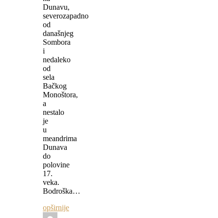
Dunavu,
severozapadno
od
današnjeg
Sombora
i
nedaleko
od
sela
Bačkog
Monoštora,
a
nestalo
je
u
meandrima
Dunava
do
polovine
17.
veka.
Bodroška…
opširnije