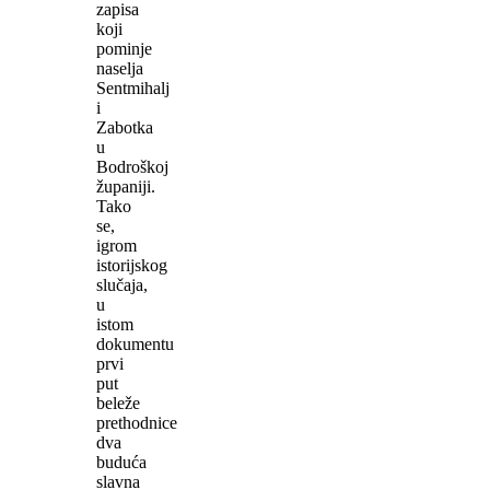
zapisa
koji
pominje
naselja
Sentmihalj
i
Zabotka
u
Bodroškoj
županiji.
Tako
se,
igrom
istorijskog
slučaja,
u
istom
dokumentu
prvi
put
beleže
prethodnice
dva
buduća
slavna