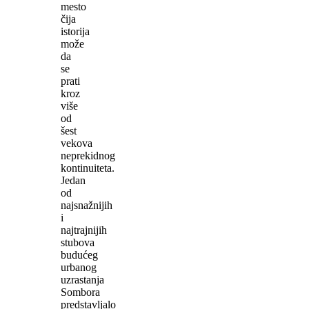
mesto
čija
istorija
može
da
se
prati
kroz
više
od
šest
vekova
neprekidnog
kontinuiteta.
Jedan
od
najsnažnijih
i
najtrajnijih
stubova
budućeg
urbanog
uzrastanja
Sombora
predstavljalo