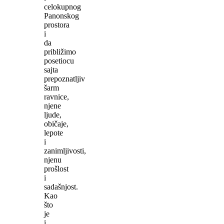
celokupnog
Panonskog
prostora
i
da
približimo
posetiocu
sajta
prepoznatljiv
šarm
ravnice,
njene
ljude,
običaje,
lepote
i
zanimljivosti,
njenu
prošlost
i
sadašnjost.
Kao
što
je
i