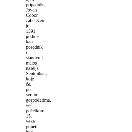
pripadnik,
Jovan
Cobor,
zabeležen
je
1391.
godine
kao
posednik
i
stanovnik
malog
naselja
Sentmihalj,
koje
će,
po
svojim
gospodarima,
već
početkom
15.
veka
poneti
ime