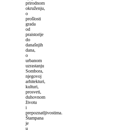
prirodnom
okruženju,
o
prošlosti
grada
od
praistorije
do
današnjih
dana,
o
urbanom
uzrastanju
Sombora,
njegovoj
arhitekturi,
kulturi,
prosveti,
duhovnom
životu
i
prepoznatljivostima.
Štampana
je
u