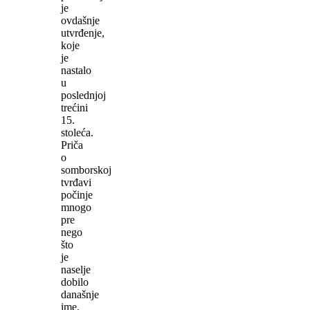
je
ovdašnje
utvrđenje,
koje
je
nastalo
u
poslednjoj
trećini
15.
stoleća.
Priča
o
somborskoj
tvrđavi
počinje
mnogo
pre
nego
što
je
naselje
dobilo
današnje
ime.