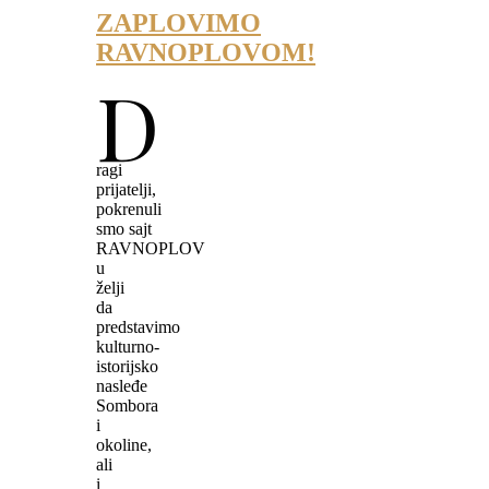
ZAPLOVIMO
RAVNOPLOVOM!
D
ragi
prijatelji,
pokrenuli
smo sajt
RAVNOPLOV
u
želji
da
predstavimo
kulturno-
istorijsko
nasleđe
Sombora
i
okoline,
ali
i