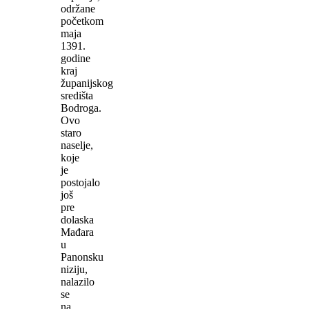
održane
početkom
maja
1391.
godine
kraj
županijskog
središta
Bodroga.
Ovo
staro
naselje,
koje
je
postojalo
još
pre
dolaska
Mađara
u
Panonsku
niziju,
nalazilo
se
na