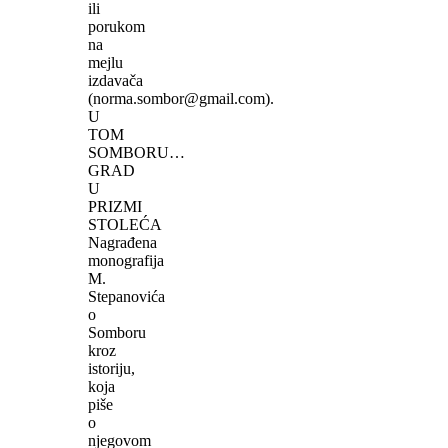
ili
porukom
na
mejlu
izdavača
(norma.sombor@gmail.com).
U
TOM
SOMBORU…
GRAD
U
PRIZMI
STOLEĆA
Nagrađena
monografija
M.
Stepanovića
o
Somboru
kroz
istoriju,
koja
piše
o
njegovom