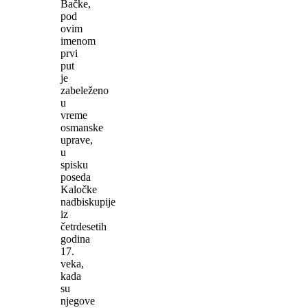
Bačke,
pod
ovim
imenom
prvi
put
je
zabeleženo
u
vreme
osmanske
uprave,
u
spisku
poseda
Kaločke
nadbiskupije
iz
četrdesetih
godina
17.
veka,
kada
su
njegove