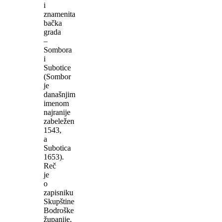
i
znamenita
bačka
grada
–
Sombora
i
Subotice
(Sombor
je
današnjim
imenom
najranije
zabeležen
1543,
a
Subotica
1653).
Reč
je
o
zapisniku
Skupštine
Bodroške
županije,