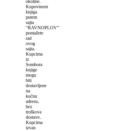
okoline.
Kupovinom
knjiga
putem
sajta
“RAVNOPLOV”
pomažete
rad
ovog
sajta.
Kupcima
iz
Sombora
knjige
mogu
biti
dostavljene
na
kućnu
adresu,
bez
troškova
dostave.
Kupcima
izvan