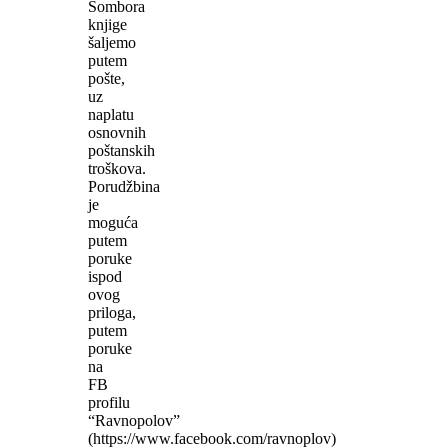
Sombora
knjige
šaljemo
putem
pošte,
uz
naplatu
osnovnih
poštanskih
troškova.
Porudžbina
je
moguća
putem
poruke
ispod
ovog
priloga,
putem
poruke
na
FB
profilu
“Ravnopolov”
(https://www.facebook.com/ravnoplov)