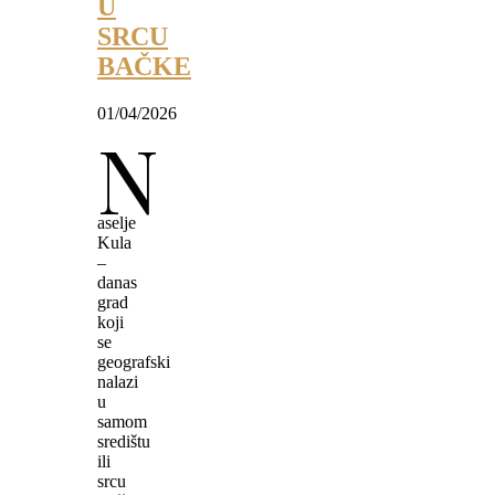
U
SRCU
BAČKE
01/04/2026
N
aselje
Kula
–
danas
grad
koji
se
geografski
nalazi
u
samom
središtu
ili
srcu