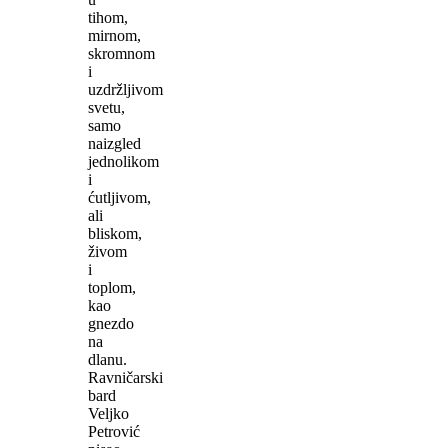
tihom,
mirnom,
skromnom
i
uzdržljivom
svetu,
samo
naizgled
jednolikom
i
ćutljivom,
ali
bliskom,
živom
i
toplom,
kao
gnezdo
na
dlanu.
Ravničarski
bard
Veljko
Petrović