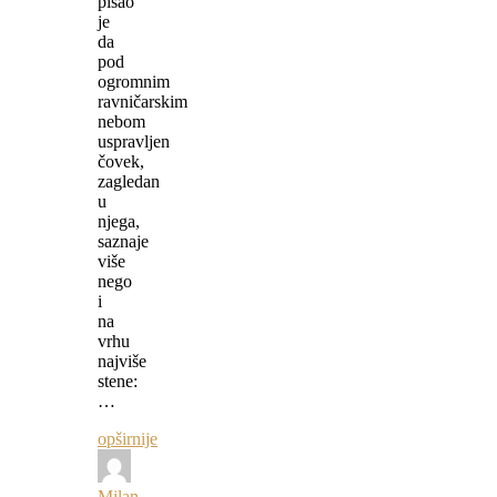
pisao
je
da
pod
ogromnim
ravničarskim
nebom
uspravljen
čovek,
zagledan
u
njega,
saznaje
više
nego
i
na
vrhu
najviše
stene:
…
opširnije
Milan