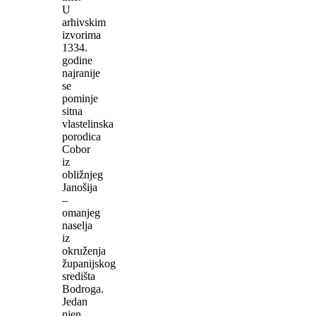
U
arhivskim
izvorima
1334.
godine
najranije
se
pominje
sitna
vlastelinska
porodica
Cobor
iz
obližnjeg
Janošija
–
omanjeg
naselja
iz
okruženja
županijskog
središta
Bodroga.
Jedan
njen