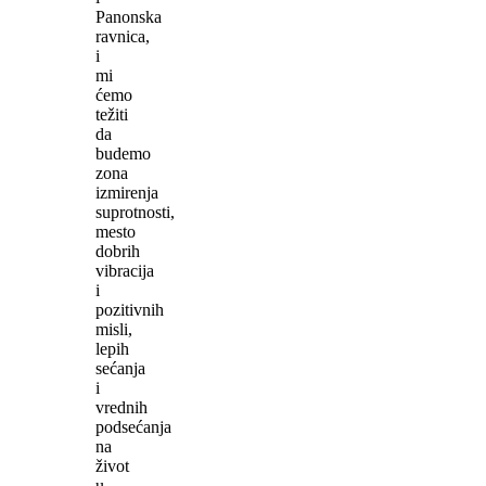
Panonska
ravnica,
i
mi
ćemo
težiti
da
budemo
zona
izmirenja
suprotnosti,
mesto
dobrih
vibracija
i
pozitivnih
misli,
lepih
sećanja
i
vrednih
podsećanja
na
život
u