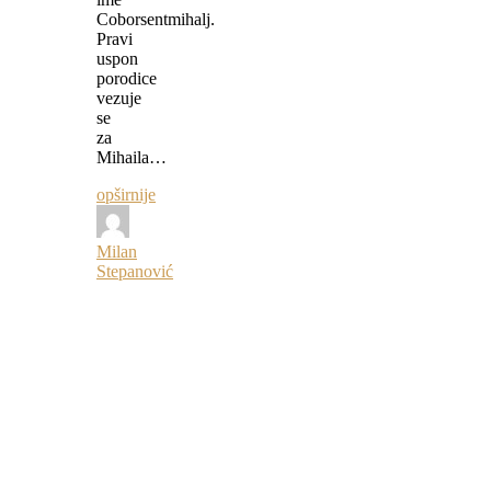
Coborsentmihalj.
Pravi
uspon
porodice
vezuje
se
za
Mihaila…
opširnije
Milan
Stepanović