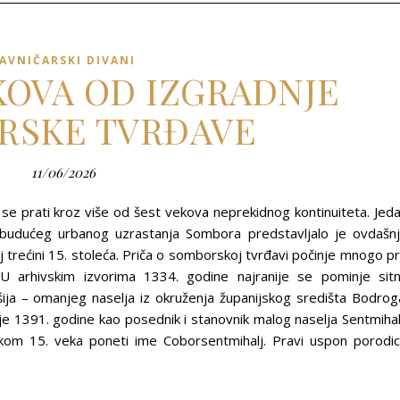
AVNIČARSKI DIVANI
EKOVA OD IZGRADNJE
RSKE TVRĐAVE
11/06/2026
se prati kroz više od šest vekova neprekidnog kontinuiteta. Jed
ova budućeg urbanog uzrastanja Sombora predstavljalo je ovdašn
j trećini 15. stoleća. Priča o somborskoj tvrđavi počinje mnogo p
U arhivskim izvorima 1334. godine najranije se pominje sit
ošija – omanjeg naselja iz okruženja županijskog središta Bodrog
je 1391. godine kao posednik i stanovnik malog naselja Sentmihal
kom 15. veka poneti ime Coborsentmihalj. Pravi uspon porodi