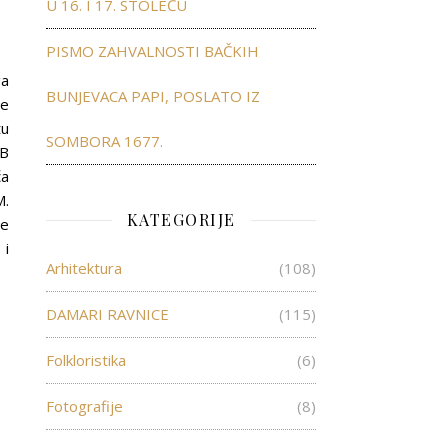
U 16. I 17. STOLEĆU
PISMO ZAHVALNOSTI BAČKIH
ga
BUNJEVACA PAPI, POSLATO IZ
ne
tu
SOMBORA 1677.
FB
ča
M.
KATEGORIJE
je
 i
Arhitektura
(108)
DAMARI RAVNICE
(115)
Folkloristika
(6)
Fotografije
(8)