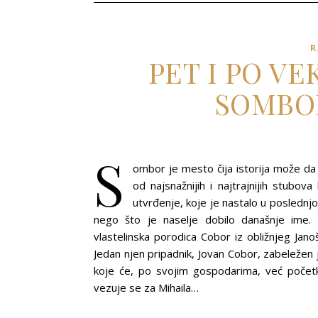
R
PET I PO V
SOMBO
S
ombor je mesto čija istorija može da 
od najsnažnijih i najtrajnijih stub
utvrđenje, koje je nastalo u poslednjo
nego što je naselje dobilo današnje ime. 
vlastelinska porodica Cobor iz obližnjeg Jan
Jedan njen pripadnik, Jovan Cobor, zabeležen 
koje će, po svojim gospodarima, već počet
vezuje se za Mihaila…