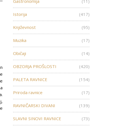
Gastronomija
(11)
Istorija
(417)
Književnost
(95)
Muzika
(17)
Običaji
(14)
OBZORJA PROŠLOSTI
(420)
an
je
PALETA RAVNICE
(154)
re
na
Priroda ravnice
(17)
a.
j,
RAVNIČARSKI DIVANI
(139)
ce
SLAVNI SINOVI RAVNICE
(73)