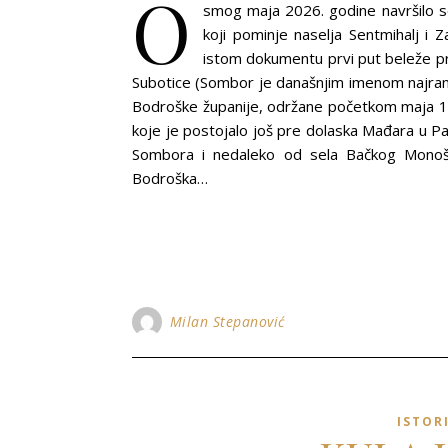
O
smog maja 2026. godine navršilo s
koji pominje naselja Sentmihalj i Z
istom dokumentu prvi put beleže p
Subotice (Sombor je današnjim imenom najrani
Bodroške županije, održane početkom maja 13
koje je postojalo još pre dolaska Mađara u P
Sombora i nedaleko od sela Bačkog Monošt
Bodroška…
Milan Stepanović
ISTOR