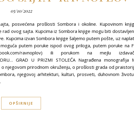
05/10/2022
ajta, posvećena prošlosti Sombora i okoline. Kupovinom knji
ad ovog sajta. Kupcima iz Sombora knjige mogu biti dostavlje
ve. Kupcima izvan Sombora knjige šaljemo putem pošte, uz napla
je moguća putem poruke ispod ovog priloga, putem poruke na 
acebook.com/ravnoplov) ili porukom na mejlu izdava
BORU… GRAD U PRIZMI STOLEĆA Nagrađena monografija 
e o njegovom prirodnom okruženju, o prošlosti grada od praistori
bora, njegovoj arhitekturi, kulturi, prosveti, duhovnom životu
…
OPŠIRNIJE