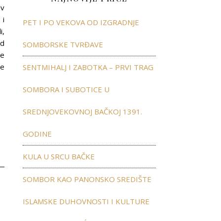
iv
 i
PET I PO VEKOVA OD IZGRADNJE
i,
ed
SOMBORSKE TVRĐAVE
je
še
SENTMIHALJ I ZABOTKA – PRVI TRAG
SOMBORA I SUBOTICE U
SREDNJOVEKOVNOJ BAČKOJ 1391.
GODINE
KULA U SRCU BAČKE
SOMBOR KAO PANONSKO SREDIŠTE
ISLAMSKE DUHOVNOSTI I KULTURE
”