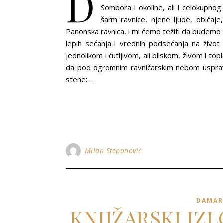
D
Sombora i okoline, ali i celokupno
šarm ravnice, njene ljude, običaje,
Panonska ravnica, i mi ćemo težiti da budemo zo
lepih sećanja i vrednih podsećanja na živo
jednolikom i ćutljivom, ali bliskom, živom i to
da pod ogromnim ravničarskim nebom uspravlj
stene:…
Milan Stepanović
DAMAR
KNJIŽARSKI IZ