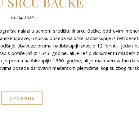
U SRCU BAČKE
01/04/2026
eografski nalazi u samom središtu ili srcu Bačke, pod ovim imen
anske uprave, u spisku poseda Kaločke nadbiskupije iz četrdeset
dišnje obaveze prema nadbiskupiji iznosile 12 forinti i jedan p
zapis potiče još iz 1543. godine, ali je reč o dokumentu mlađem 
 je prema nadbiskupiji i 1650. godine, ali je malo verovatno da 
ovima poseda darovanih mađarskim plemićima, koji su zbog turs
OPŠIRNIJE