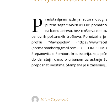
P
redstavljamo izdanja autora ovog s
putem sajta “RAVNOPLOV” pomažete r
na kućnu adresu, bez troškova dosta
osnovnih poštanskih troškova. Porudžbina 
profilu “Ravnopolov” (https://www.f
(norma.sombor@gmail.com). U TOM SOM
Stepanovića o Somboru kroz istoriju, koja piš
do današnjih dana, o urbanom uzrastanju Som
prepoznatljivostima. Štampana je u zasebnoj
Milan Stepanović