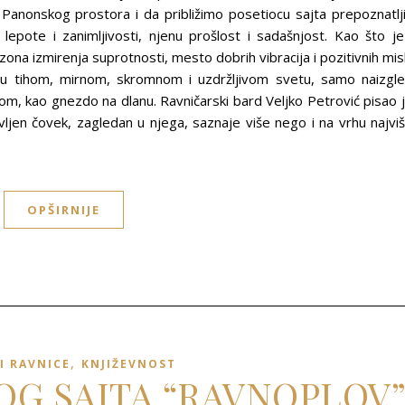
g Panonskog prostora i da približimo posetiocu sajta prepoznatlj
 lepote i zanimljivosti, njenu prošlost i sadašnjost. Kao što je
na izmirenja suprotnosti, mesto dobrih vibracija i pozitivnih misl
t u tihom, mirnom, skromnom i uzdržljivom svetu, samo naizgl
plom, kao gnezdo na dlanu. Ravničarski bard Veljko Petrović pisao 
en čovek, zagledan u njega, saznaje više nego i na vrhu najvi
OPŠIRNIJE
,
I RAVNICE
KNJIŽEVNOST
LOG SAJTA “RAVNOPLOV