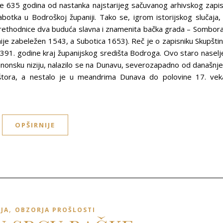
e 635 godina od nastanka najstarijeg sačuvanog arhivskog zapi
abotka u Bodroškoj županiji. Tako se, igrom istorijskog slučaja,
rethodnice dva buduća slavna i znamenita bačka grada – Sombora
je zabeležen 1543, a Subotica 1653). Reč je o zapisniku Skupšti
91. godine kraj županijskog središta Bodroga. Ovo staro naselj
anonsku niziju, nalazilo se na Dunavu, severozapadno od današnj
ora, a nestalo je u meandrima Dunava do polovine 17. vek
OPŠIRNIJE
,
IJA
OBZORJA PROŠLOSTI