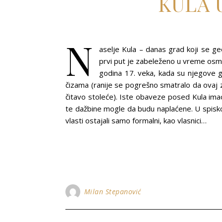
KULA 
N
aselje Kula – danas grad koji se g
prvi put je zabeleženo u vreme osm
godina 17. veka, kada su njegove go
čizama (ranije se pogrešno smatralo da ovaj 
čitavo stoleće). Iste obaveze posed Kula imao
te dažbine mogle da budu naplaćene. U spisk
vlasti ostajali samo formalni, kao vlasnici…
Milan Stepanović