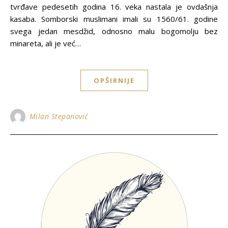
tvrđave pedesetih godina 16. veka nastala je ovdašnja
kasaba. Somborski muslimani imali su 1560/61. godine
svega jedan mesdžid, odnosno malu bogomolјu bez
minareta, ali je već…
OPŠIRNIJE
Milan Stepanović