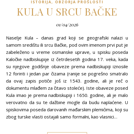
,
ISTORIJA
OBZORJA PROŠLOSTI
KULA U SRCU BAČKE
01/04/2026
Naselje Kula – danas grad koji se geografski nalazi u
samom središtu ili srcu Bačke, pod ovim imenom prvi put je
zabeleženo u vreme osmanske uprave, u spisku poseda
Kaločke nadbiskupije iz četrdesetih godina 17. veka, kada
su njegove godišnje obaveze prema nadbiskupiji iznosile
12 forinti i jedan par čizama (ranije se pogrešno smatralo
da ovaj zapis potiče još iz 1543. godine, ali je reč o
dokumentu mlađem za čitavo stoleće). Iste obaveze posed
Kula imao je prema nadbiskupiji i 1650. godine, ali je malo
verovatno da su te dažbine mogle da budu naplaćene. U
spiskovima poseda darovanih mađarskim plemićima, koji su
zbog turske vlasti ostajali samo formalni, kao vlasnici…