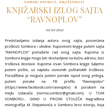
,
DAMARI RAVNICE
KNJIŽEVNOST
KNJIŽARSKI IZLOG SAJTA
“RAVNOPLOV”
05/10/2022
Predstavljamo izdanja autora ovog sajta, posvećena
prošlosti Sombora i okoline. Kupovinom knjiga putem sajta
“RAVNOPLOV” pomažete rad ovog sajta. Kupcima iz
Sombora knjige mogu biti dostavljene na kućnu adresu, bez
troškova dostave. Kupcima izvan Sombora knjige šaljemo
putem pošte, uz naplatu osnovnih poštanskih troškova.
Porudžbina je moguća putem poruke ispod ovog priloga,
putem poruke na FB profilu “Ravnopolov”
(https://www.facebook.com/ravnoplov) ili porukom na
mejlu izdavača (norma.sombor@gmail.com). U TOM
SOMBORU… GRAD U PRIZMI STOLEĆA Nagrađena
monografija M. Stepanovića o Somboru kroz istoriju, koja