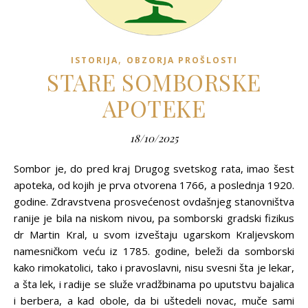
,
ISTORIJA
OBZORJA PROŠLOSTI
STARE SOMBORSKE
APOTEKE
18/10/2025
Sombor je, do pred kraj Drugog svetskog rata, imao šest
apoteka, od kojih je prva otvorena 1766, a poslednja 1920.
godine. Zdravstvena prosvećenost ovdašnjeg stanovništva
ranije je bila na niskom nivou, pa somborski gradski fizikus
dr Martin Kral, u svom izveštaju ugarskom Kraljevskom
namesničkom veću iz 1785. godine, beleži da somborski
kako rimokatolici, tako i pravoslavni, nisu svesni šta je lekar,
a šta lek, i radije se služe vradžbinama po uputstvu bajalica
i berbera, a kad obole, da bi uštedeli novac, muče sami