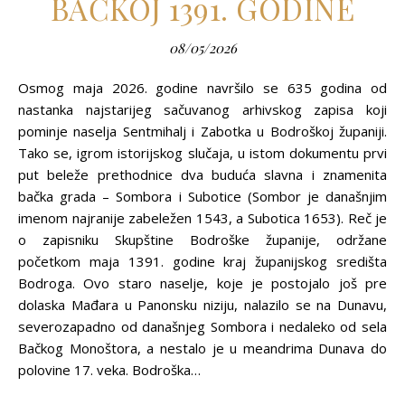
BAČKOJ 1391. GODINE
08/05/2026
Osmog maja 2026. godine navršilo se 635 godina od
nastanka najstarijeg sačuvanog arhivskog zapisa koji
pominje naselja Sentmihalj i Zabotka u Bodroškoj županiji.
Tako se, igrom istorijskog slučaja, u istom dokumentu prvi
put beleže prethodnice dva buduća slavna i znamenita
bačka grada – Sombora i Subotice (Sombor je današnjim
imenom najranije zabeležen 1543, a Subotica 1653). Reč je
o zapisniku Skupštine Bodroške županije, održane
početkom maja 1391. godine kraj županijskog središta
Bodroga. Ovo staro naselje, koje je postojalo još pre
dolaska Mađara u Panonsku niziju, nalazilo se na Dunavu,
severozapadno od današnjeg Sombora i nedaleko od sela
Bačkog Monoštora, a nestalo je u meandrima Dunava do
polovine 17. veka. Bodroška…