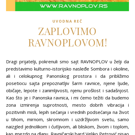
UVODNA REČ
ZAPLOVIMO
RAVNOPLOVOM!
Dragi prijatelji, pokrenuli smo sajt RAVNOPLOV u želji da
predstavimo kulturno-istorijsko nasleđe Sombora i okoline,
ali i celokupnog Panonskog prostora i da približimo
posetiocu sajta prepoznatljiv šarm ravnice, njene ljude,
običaje, lepote i zanimljivosti, njenu prošlost i sadašnjost.
Kao što je i Panonska ravnica, i mi ćemo težiti da budemo
zona izmirenja suprotnosti, mesto dobrih vibracija i
pozitivnih misli, lepih sećanja i vrednih podsećanja na život
u tihom, mirnom, skromnom i uzdržljivom svetu, samo
naizgled jednolikom i ćutljivom, ali bliskom, živom i toplom,
kao gnezdo na dlanu. Ravničarski bard Veljko Petrović pisao