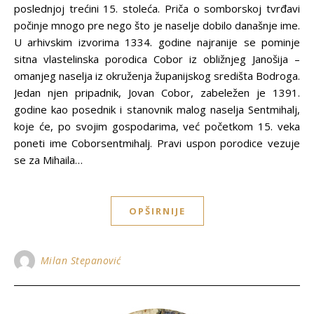
poslednjoj trećini 15. stoleća. Priča o somborskoj tvrđavi
počinje mnogo pre nego što je naselje dobilo današnje ime.
U arhivskim izvorima 1334. godine najranije se pominje
sitna vlastelinska porodica Cobor iz obližnjeg Janošija –
omanjeg naselja iz okruženja županijskog središta Bodroga.
Jedan njen pripadnik, Jovan Cobor, zabeležen je 1391.
godine kao posednik i stanovnik malog naselja Sentmihalj,
koje će, po svojim gospodarima, već početkom 15. veka
poneti ime Coborsentmihalj. Pravi uspon porodice vezuje
se za Mihaila…
OPŠIRNIJE
Milan Stepanović