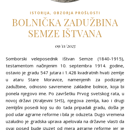
,
ISTORIJA
OBZORJA PROŠLOSTI
BOLNIČKA ZADUŽBINA
SEMZE IŠTVANA
09/11/2025
Somborski veleposednik Ištvan Semze (1840-1915),
testamentom načinjenim 10. septembra 1914. godine,
ostavio je gradu 547 jutara i 1.428 kvadratnih hvati zemlje
u ataru Stare Moravice, namenjenih za podizanje
zadužbine, odnosno savremene zakladne bolnice, koja bi
ponela njegovo ime. Po završetku Prvog svetskog rata, u
novoj državi (Kraljevini SHS), njegova zemlja, kao i drugi
zemljišni posedi koji su do tada pripadali gradu, došla je
pod udar agrarne reforme i bila je oduzeta. Dugo vremena
uzaludno je gradska uprava apelovala na državne vlasti da
ovaj posed bude izuzet od mera agrarne reforme jer je