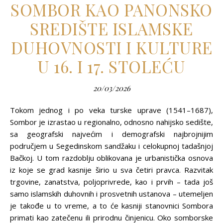
SOMBOR KAO PANONSKO
SREDIŠTE ISLAMSKE
DUHOVNOSTI I KULTURE
U 16. I 17. STOLEĆU
20/03/2026
Tokom jednog i po veka turske uprave (1541–1687),
Sombor je izrastao u regionalno, odnosno nahijsko sedište,
sa geografski najvećim i demografski najbrojnijim
područjem u Segedinskom sandžaku i celokupnoj tadašnjoj
Bačkoj. U tom razdoblju oblikovana je urbanistička osnova
iz koje se grad kasnije širio u sva četiri pravca. Razvitak
trgovine, zanatstva, polјoprivrede, kao i prvih – tada još
samo islamskih duhovnih i prosvetnih ustanova – utemelјen
je takođe u to vreme, a to će kasniji stanovnici Sombora
primati kao zatečenu ili prirodnu činjenicu. Oko somborske