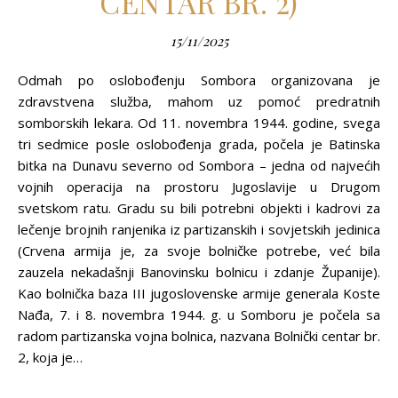
CENTAR BR. 2)
15/11/2025
Odmah po oslobođenju Sombora organizovana je
zdravstvena služba, mahom uz pomoć predratnih
somborskih lekara. Od 11. novembra 1944. godine, svega
tri sedmice posle oslobođenja grada, počela je Batinska
bitka na Dunavu severno od Sombora – jedna od najvećih
vojnih operacija na prostoru Jugoslavije u Drugom
svetskom ratu. Gradu su bili potrebni objekti i kadrovi za
lečenje brojnih ranjenika iz partizanskih i sovjetskih jedinica
(Crvena armija je, za svoje bolničke potrebe, već bila
zauzela nekadašnji Banovinsku bolnicu i zdanje Županije).
Kao bolnička baza III jugoslovenske armije generala Koste
Nađa, 7. i 8. novembra 1944. g. u Somboru je počela sa
radom partizanska vojna bolnica, nazvana Bolnički centar br.
2, koja je…