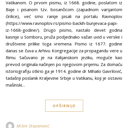
Vatikanom. O prvom pismu, iz 1668. godine, poslatom iz
Baje i pisanom tzv. bosančicom (zapadnom varijantom
ćirilice), već smo ranije pisali na portalu Ravnoplov
(https://www.ravnoplov.rs/pismo-backih-bunjevaca-papi-
iz-1668-godine/). Drugo pismo, nastalo devet godina
kasnije u Somboru, pruža podjednako važan uvid u verske i
društvene prilike toga vremena. Pismo iz 1677. godine
danas se čuva u Arhivu Kongregacije za propagandu vere u
Rimu. Sačuvano je na italijanskom jeziku, moguće kao
prevod originala načinjen po njegovom prijemu. Za domaću
istoriografiju otkrio ga je 1914. godine dr Mihailo Gavrilović,
tadašnji poslanik Kraljevine Srbije u Vatikanu, koji je ostavio
mašinski…
OPŠIRNIJE
Milan Stepanović