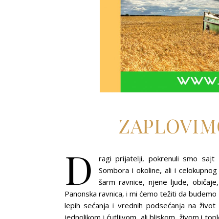
ZAPLOVIM
D
ragi prijatelji, pokrenuli smo sa
Sombora i okoline, ali i celokupno
šarm ravnice, njene ljude, običaje,
Panonska ravnica, i mi ćemo težiti da budemo zo
lepih sećanja i vrednih podsećanja na živo
jednolikom i ćutljivom, ali bliskom, živom i to