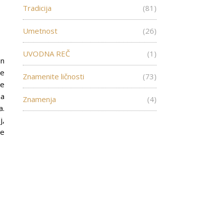
Tradicija
(81)
Umetnost
(26)
UVODNA REČ
(1)
an
je
Znamenite ličnosti
(73)
re
na
Znamenja
(4)
a.
j,
ce