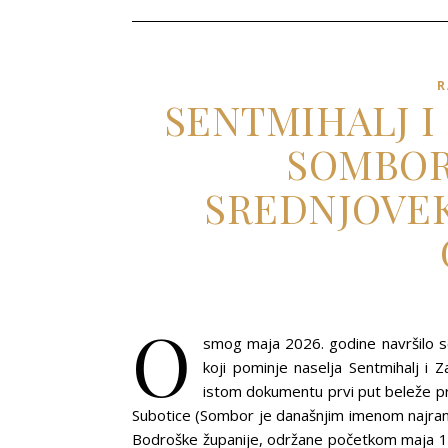
R
SENTMIHALJ I
SOMBOR
SREDNJOVEK
O
smog maja 2026. godine navršilo s
koji pominje naselja Sentmihalj i Z
istom dokumentu prvi put beleže p
Subotice (Sombor je današnjim imenom najrani
Bodroške županije, održane početkom maja 13