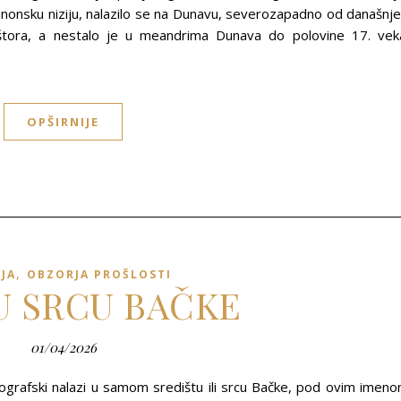
anonsku niziju, nalazilo se na Dunavu, severozapadno od današnj
ora, a nestalo je u meandrima Dunava do polovine 17. vek
OPŠIRNIJE
,
IJA
OBZORJA PROŠLOSTI
U SRCU BAČKE
01/04/2026
eografski nalazi u samom središtu ili srcu Bačke, pod ovim imen