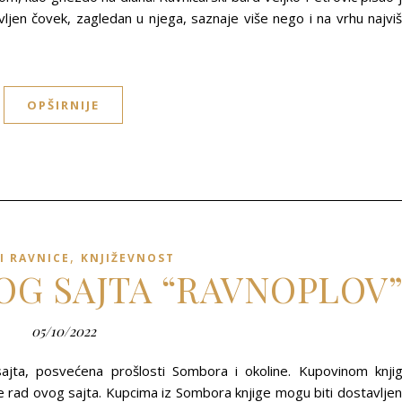
en čovek, zagledan u njega, saznaje više nego i na vrhu najvi
OPŠIRNIJE
,
I RAVNICE
KNJIŽEVNOST
LOG SAJTA “RAVNOPLOV
05/10/2022
ajta, posvećena prošlosti Sombora i okoline. Kupovinom knji
ad ovog sajta. Kupcima iz Sombora knjige mogu biti dostavlje