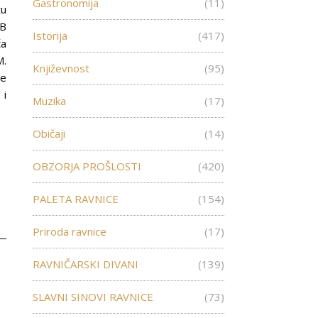
Gastronomija
(11)
tu
FB
Istorija
(417)
ča
M.
Književnost
(95)
je
 i
Muzika
(17)
Običaji
(14)
OBZORJA PROŠLOSTI
(420)
PALETA RAVNICE
(154)
Priroda ravnice
(17)
RAVNIČARSKI DIVANI
(139)
SLAVNI SINOVI RAVNICE
(73)