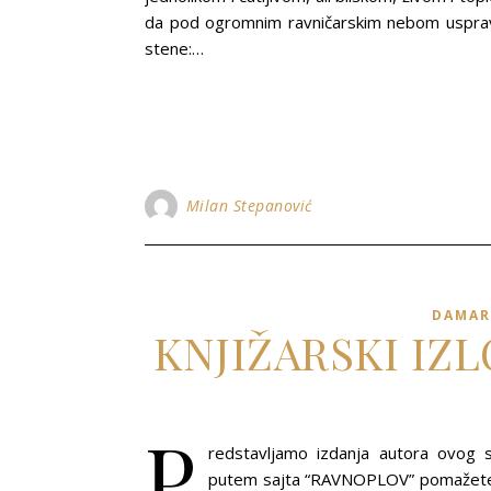
da pod ogromnim ravničarskim nebom uspravlj
stene:…
Milan Stepanović
DAMAR
KNJIŽARSKI IZ
P
redstavljamo izdanja autora ovog s
putem sajta “RAVNOPLOV” pomažete r