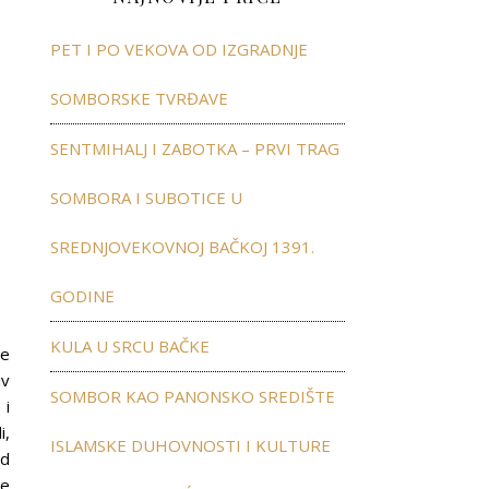
PET I PO VEKOVA OD IZGRADNJE
SOMBORSKE TVRĐAVE
SENTMIHALJ I ZABOTKA – PRVI TRAG
SOMBORA I SUBOTICE U
SREDNJOVEKOVNOJ BAČKOJ 1391.
GODINE
KULA U SRCU BAČKE
đe
iv
SOMBOR KAO PANONSKO SREDIŠTE
 i
i,
ISLAMSKE DUHOVNOSTI I KULTURE
ed
je