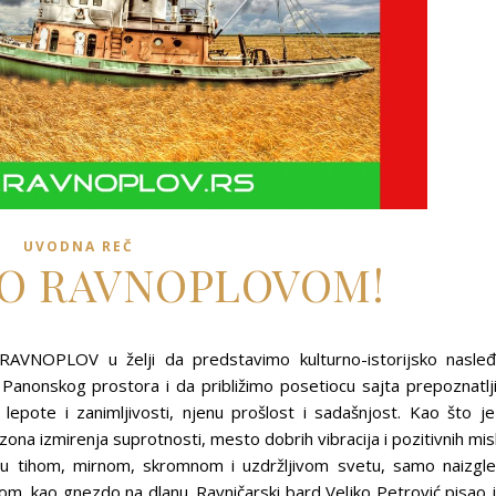
UVODNA REČ
O RAVNOPLOVOM!
jt RAVNOPLOV u želji da predstavimo kulturno-istorijsko nasle
g Panonskog prostora i da približimo posetiocu sajta prepoznatlj
 lepote i zanimljivosti, njenu prošlost i sadašnjost. Kao što je
na izmirenja suprotnosti, mesto dobrih vibracija i pozitivnih misl
t u tihom, mirnom, skromnom i uzdržljivom svetu, samo naizgl
plom, kao gnezdo na dlanu. Ravničarski bard Veljko Petrović pisao 