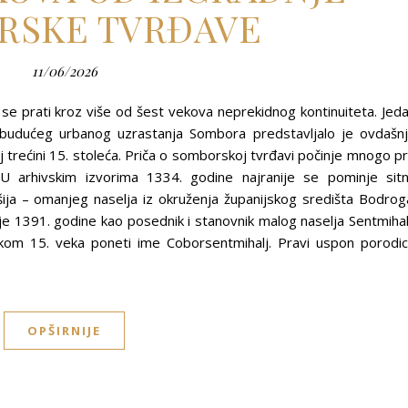
RSKE TVRĐAVE
11/06/2026
se prati kroz više od šest vekova neprekidnog kontinuiteta. Jed
ova budućeg urbanog uzrastanja Sombora predstavljalo je ovdašn
j trećini 15. stoleća. Priča o somborskoj tvrđavi počinje mnogo p
U arhivskim izvorima 1334. godine najranije se pominje sit
ošija – omanjeg naselja iz okruženja županijskog središta Bodrog
je 1391. godine kao posednik i stanovnik malog naselja Sentmihal
kom 15. veka poneti ime Coborsentmihalj. Pravi uspon porodi
OPŠIRNIJE