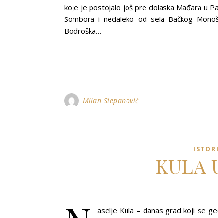
koje je postojalo još pre dolaska Mađara u P
Sombora i nedaleko od sela Bačkog Monošt
Bodroška…
Milan Stepanović
ISTOR
KULA 
aselje Kula – danas grad koji se g