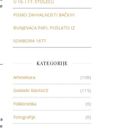
U 16. I 17. STOLEĆU
še
PISMO ZAHVALNOSTI BAČKIH
BUNJEVACA PAPI, POSLATO IZ
SOMBORA 1677.
KATEGORIJE
Arhitektura
(108)
”
DAMARI RAVNICE
(115)
Folkloristika
(6)
Fotografije
(8)
ga
ne