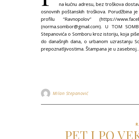
na kućnu adresu, bez troškova dosta
osnovnih poštanskih troškova. Porudžbina 
profilu “Ravnopolov” (https://www.f
(norma.sombor@gmail.com). U TOM SOM
Stepanovića o Somboru kroz istoriju, koja piš
do današnjih dana, o urbanom uzrastanju Som
prepoznatljivostima. Štampana je u zasebnoj
Milan Stepanović
R
PET I PO V