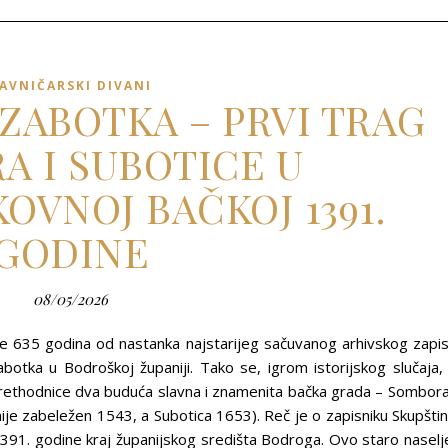
AVNIČARSKI DIVANI
 ZABOTKA – PRVI TRAG
A I SUBOTICE U
OVNOJ BAČKOJ 1391.
GODINE
08/05/2026
e 635 godina od nastanka najstarijeg sačuvanog arhivskog zapi
abotka u Bodroškoj županiji. Tako se, igrom istorijskog slučaja,
rethodnice dva buduća slavna i znamenita bačka grada – Sombora
je zabeležen 1543, a Subotica 1653). Reč je o zapisniku Skupšti
91. godine kraj županijskog središta Bodroga. Ovo staro naselj