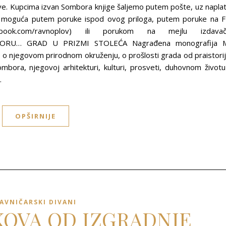
ve. Kupcima izvan Sombora knjige šaljemo putem pošte, uz napla
je moguća putem poruke ispod ovog priloga, putem poruke na 
acebook.com/ravnoplov) ili porukom na mejlu izdava
BORU… GRAD U PRIZMI STOLEĆA Nagrađena monografija 
e o njegovom prirodnom okruženju, o prošlosti grada od praistori
bora, njegovoj arhitekturi, kulturi, prosveti, duhovnom životu
…
OPŠIRNIJE
AVNIČARSKI DIVANI
EKOVA OD IZGRADNJE