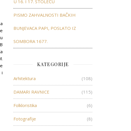
U 16. I 17. STOLEĆU
PISMO ZAHVALNOSTI BAČKIH
ga
BUNJEVACA PAPI, POSLATO IZ
ne
tu
SOMBORA 1677.
FB
ča
M.
KATEGORIJE
je
 i
Arhitektura
(108)
DAMARI RAVNICE
(115)
Folkloristika
(6)
Fotografije
(8)