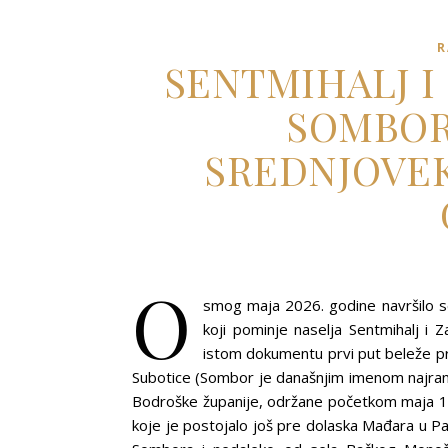
R
SENTMIHALJ I
SOMBOR
SREDNJOVEK
O
smog maja 2026. godine navršilo s
koji pominje naselja Sentmihalj i Z
istom dokumentu prvi put beleže p
Subotice (Sombor je današnjim imenom najrani
Bodroške županije, održane početkom maja 13
koje je postojalo još pre dolaska Mađara u P