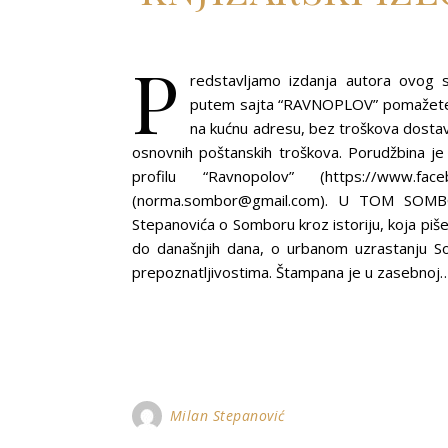
P
redstavljamo izdanja autora ovog s
putem sajta “RAVNOPLOV” pomažete r
na kućnu adresu, bez troškova dosta
osnovnih poštanskih troškova. Porudžbina 
profilu “Ravnopolov” (https://www.f
(norma.sombor@gmail.com). U TOM SOM
Stepanovića o Somboru kroz istoriju, koja piš
do današnjih dana, o urbanom uzrastanju Som
prepoznatljivostima. Štampana je u zasebnoj
Milan Stepanović