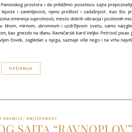
g Panonskog prostora i da približimo posetiocu sajta prepoznatlj
 lepote i zanimljivosti, njenu prošlost i sadašnjost. Kao što je
na izmirenja suprotnosti, mesto dobrih vibracija i pozitivnih misl
t u tihom, mirnom, skromnom i uzdržljivom svetu, samo naizgl
plom, kao gnezdo na dlanu. Ravničarski bard Veljko Petrović pisao 
en čovek, zagledan u njega, saznaje više nego i na vrhu najvi
OPŠIRNIJE
,
I RAVNICE
KNJIŽEVNOST
LOG SAJTA “RAVNOPLOV