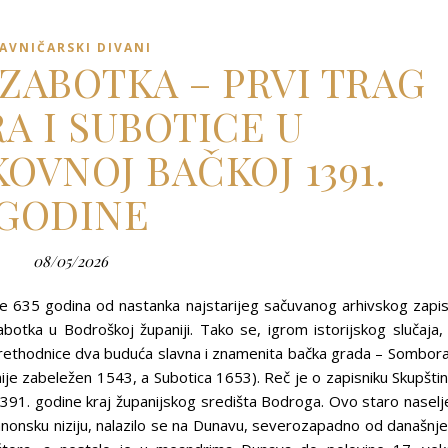
AVNIČARSKI DIVANI
 ZABOTKA – PRVI TRAG
A I SUBOTICE U
OVNOJ BAČKOJ 1391.
GODINE
08/05/2026
e 635 godina od nastanka najstarijeg sačuvanog arhivskog zapi
abotka u Bodroškoj županiji. Tako se, igrom istorijskog slučaja,
rethodnice dva buduća slavna i znamenita bačka grada – Sombora
je zabeležen 1543, a Subotica 1653). Reč je o zapisniku Skupšti
91. godine kraj županijskog središta Bodroga. Ovo staro naselj
anonsku niziju, nalazilo se na Dunavu, severozapadno od današnj