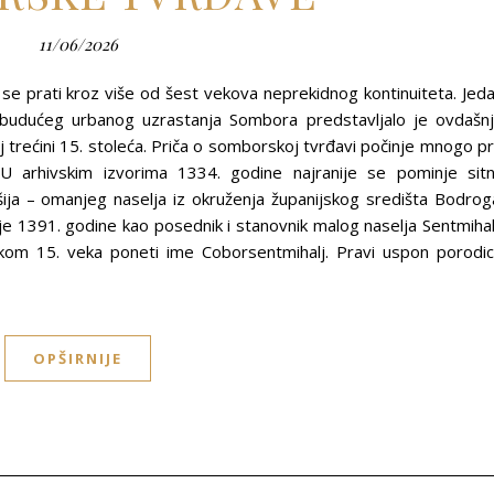
11/06/2026
se prati kroz više od šest vekova neprekidnog kontinuiteta. Jed
ova budućeg urbanog uzrastanja Sombora predstavljalo je ovdašn
j trećini 15. stoleća. Priča o somborskoj tvrđavi počinje mnogo p
U arhivskim izvorima 1334. godine najranije se pominje sit
ošija – omanjeg naselja iz okruženja županijskog središta Bodrog
je 1391. godine kao posednik i stanovnik malog naselja Sentmihal
kom 15. veka poneti ime Coborsentmihalj. Pravi uspon porodi
OPŠIRNIJE