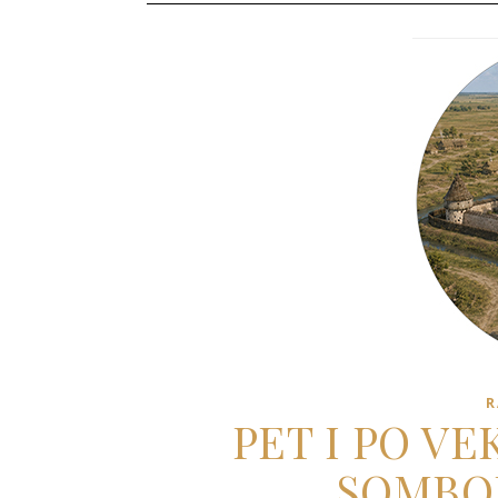
R
PET I PO V
SOMBO