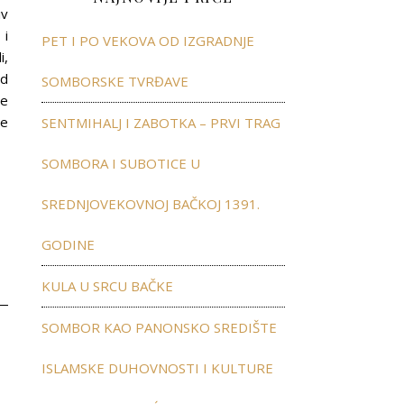
iv
 i
PET I PO VEKOVA OD IZGRADNJE
i,
ed
SOMBORSKE TVRĐAVE
je
še
SENTMIHALJ I ZABOTKA – PRVI TRAG
SOMBORA I SUBOTICE U
SREDNJOVEKOVNOJ BAČKOJ 1391.
GODINE
KULA U SRCU BAČKE
SOMBOR KAO PANONSKO SREDIŠTE
ISLAMSKE DUHOVNOSTI I KULTURE
”