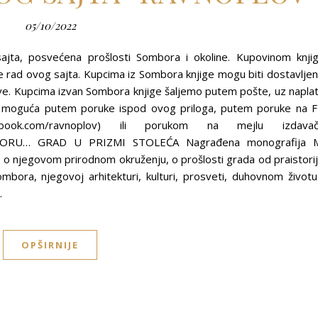
05/10/2022
ajta, posvećena prošlosti Sombora i okoline. Kupovinom knji
ad ovog sajta. Kupcima iz Sombora knjige mogu biti dostavlje
ve. Kupcima izvan Sombora knjige šaljemo putem pošte, uz napla
je moguća putem poruke ispod ovog priloga, putem poruke na 
acebook.com/ravnoplov) ili porukom na mejlu izdava
BORU… GRAD U PRIZMI STOLEĆA Nagrađena monografija 
e o njegovom prirodnom okruženju, o prošlosti grada od praistori
bora, njegovoj arhitekturi, kulturi, prosveti, duhovnom životu
…
OPŠIRNIJE