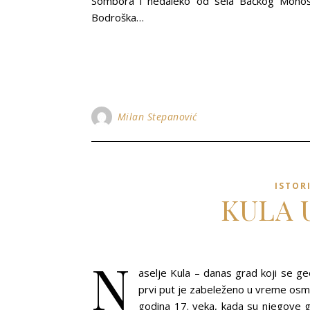
Sombora i nedaleko od sela Bačkog Monošt
Bodroška…
Milan Stepanović
ISTOR
KULA 
N
aselje Kula – danas grad koji se g
prvi put je zabeleženo u vreme osm
godina 17. veka, kada su njegove go