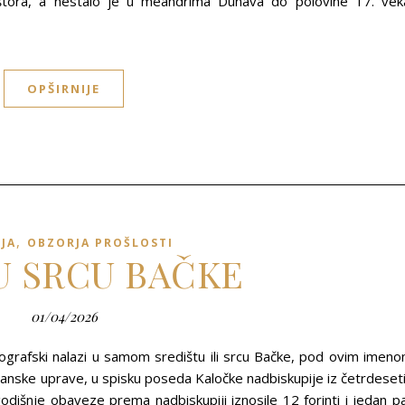
ora, a nestalo je u meandrima Dunava do polovine 17. vek
OPŠIRNIJE
,
IJA
OBZORJA PROŠLOSTI
U SRCU BAČKE
01/04/2026
eografski nalazi u samom središtu ili srcu Bačke, pod ovim imen
anske uprave, u spisku poseda Kaločke nadbiskupije iz četrdeset
dišnje obaveze prema nadbiskupiji iznosile 12 forinti i jedan p