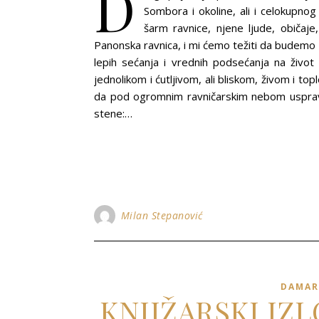
D
Sombora i okoline, ali i celokupno
šarm ravnice, njene ljude, običaje,
Panonska ravnica, i mi ćemo težiti da budemo zo
lepih sećanja i vrednih podsećanja na živo
jednolikom i ćutljivom, ali bliskom, živom i to
da pod ogromnim ravničarskim nebom uspravlj
stene:…
Milan Stepanović
DAMAR
KNJIŽARSKI IZ