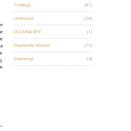
Tradicija
(81)
Umetnost
(26)
an
je
UVODNA REČ
(1)
re
Znamenite ličnosti
(73)
na
a.
Znamenja
(4)
j,
ce