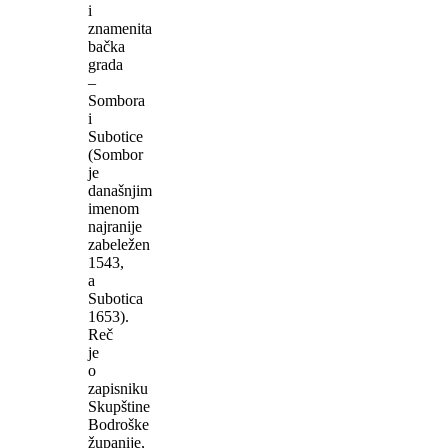
i
znamenita
bačka
grada
–
Sombora
i
Subotice
(Sombor
je
današnjim
imenom
najranije
zabeležen
1543,
a
Subotica
1653).
Reč
je
o
zapisniku
Skupštine
Bodroške
županije,