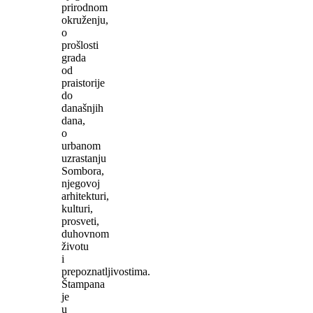
prirodnom
okruženju,
o
prošlosti
grada
od
praistorije
do
današnjih
dana,
o
urbanom
uzrastanju
Sombora,
njegovoj
arhitekturi,
kulturi,
prosveti,
duhovnom
životu
i
prepoznatljivostima.
Štampana
je
u