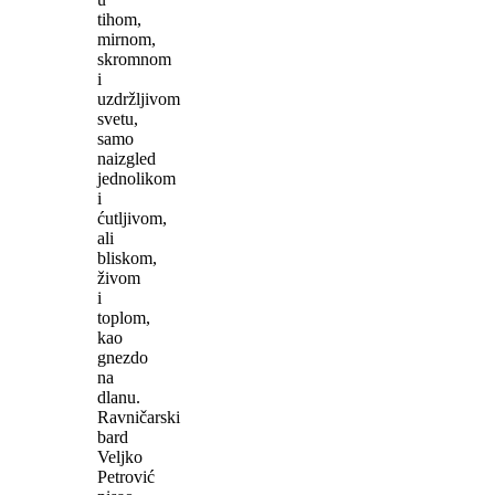
tihom,
mirnom,
skromnom
i
uzdržljivom
svetu,
samo
naizgled
jednolikom
i
ćutljivom,
ali
bliskom,
živom
i
toplom,
kao
gnezdo
na
dlanu.
Ravničarski
bard
Veljko
Petrović