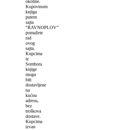
okoline.
Kupovinom
knjiga
putem
sajta
“RAVNOPLOV”
pomažete
rad
ovog
sajta.
Kupcima
iz
Sombora
knjige
mogu
biti
dostavljene
na
kućnu
adresu,
bez
troškova
dostave.
Kupcima
izvan