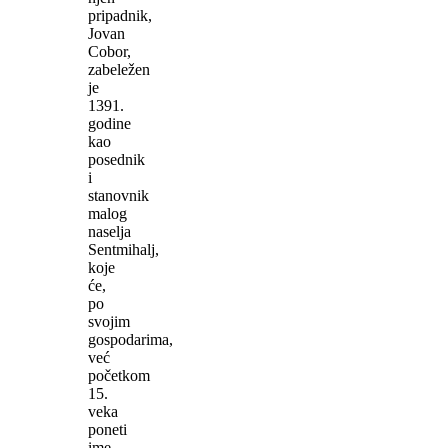
pripadnik,
Jovan
Cobor,
zabeležen
je
1391.
godine
kao
posednik
i
stanovnik
malog
naselja
Sentmihalj,
koje
će,
po
svojim
gospodarima,
već
početkom
15.
veka
poneti
ime