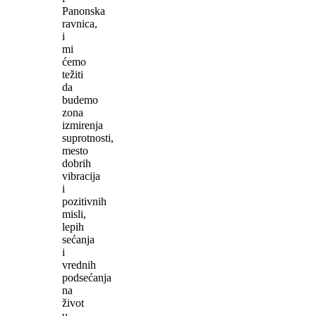
Panonska
ravnica,
i
mi
ćemo
težiti
da
budemo
zona
izmirenja
suprotnosti,
mesto
dobrih
vibracija
i
pozitivnih
misli,
lepih
sećanja
i
vrednih
podsećanja
na
život
u