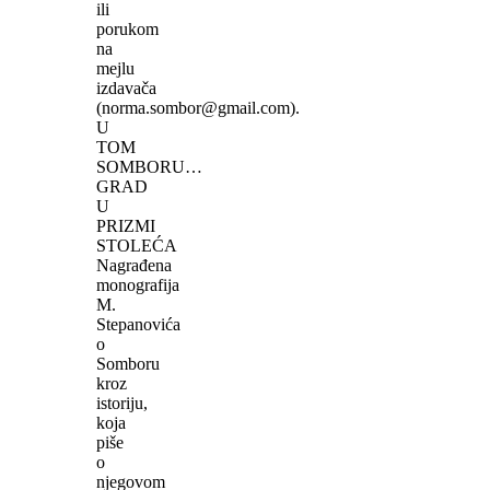
ili
porukom
na
mejlu
izdavača
(norma.sombor@gmail.com).
U
TOM
SOMBORU…
GRAD
U
PRIZMI
STOLEĆA
Nagrađena
monografija
M.
Stepanovića
o
Somboru
kroz
istoriju,
koja
piše
o
njegovom