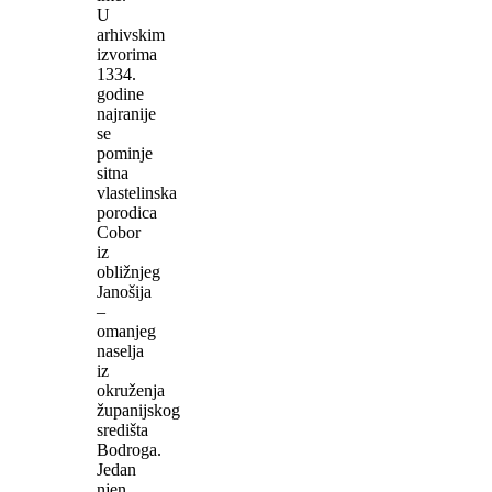
U
arhivskim
izvorima
1334.
godine
najranije
se
pominje
sitna
vlastelinska
porodica
Cobor
iz
obližnjeg
Janošija
–
omanjeg
naselja
iz
okruženja
županijskog
središta
Bodroga.
Jedan
njen