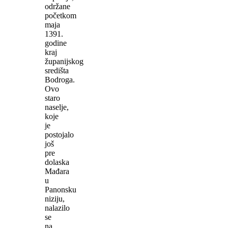
održane
početkom
maja
1391.
godine
kraj
županijskog
središta
Bodroga.
Ovo
staro
naselje,
koje
je
postojalo
još
pre
dolaska
Mađara
u
Panonsku
niziju,
nalazilo
se
na