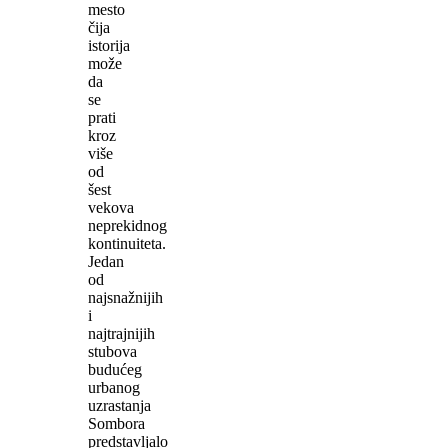
mesto
čija
istorija
može
da
se
prati
kroz
više
od
šest
vekova
neprekidnog
kontinuiteta.
Jedan
od
najsnažnijih
i
najtrajnijih
stubova
budućeg
urbanog
uzrastanja
Sombora
predstavljalo