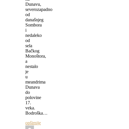
Dunavu,
severozapadno
od
današnjeg
Sombora
i
nedaleko
od
sela
Bačkog
Monoštora,
a
nestalo
je
u
meandrima
Dunava
do
polovine
17.
veka.
Bodroška…
opširnije