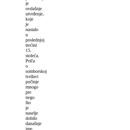
je
ovdašnje
utvrđenje,
koje
je
nastalo
u
poslednjoj
trećini
15.
stoleća.
Priča
o
somborskoj
tvrđavi
počinje
mnogo
pre
nego
što
je
naselje
dobilo
današnje
ime.