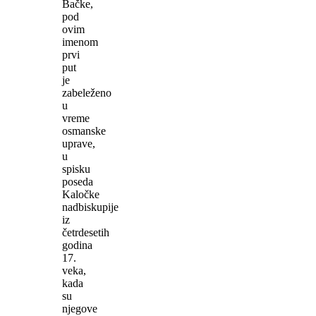
Bačke,
pod
ovim
imenom
prvi
put
je
zabeleženo
u
vreme
osmanske
uprave,
u
spisku
poseda
Kaločke
nadbiskupije
iz
četrdesetih
godina
17.
veka,
kada
su
njegove