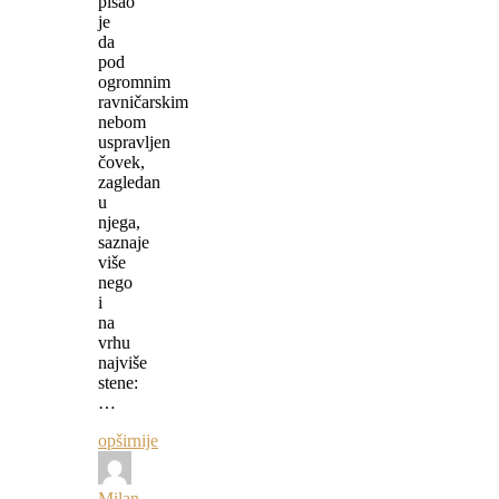
pisao
je
da
pod
ogromnim
ravničarskim
nebom
uspravljen
čovek,
zagledan
u
njega,
saznaje
više
nego
i
na
vrhu
najviše
stene:
…
opširnije
Milan