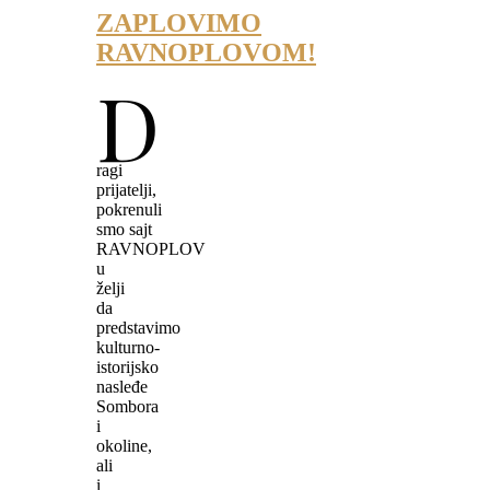
ZAPLOVIMO
RAVNOPLOVOM!
D
ragi
prijatelji,
pokrenuli
smo sajt
RAVNOPLOV
u
želji
da
predstavimo
kulturno-
istorijsko
nasleđe
Sombora
i
okoline,
ali
i