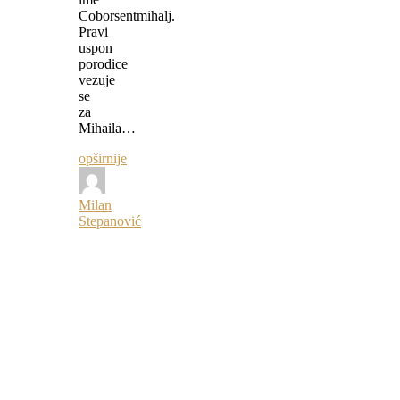
Coborsentmihalj.
Pravi
uspon
porodice
vezuje
se
za
Mihaila…
opširnije
Milan
Stepanović