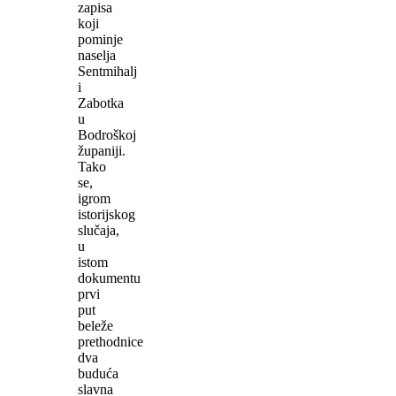
zapisa
koji
pominje
naselja
Sentmihalj
i
Zabotka
u
Bodroškoj
županiji.
Tako
se,
igrom
istorijskog
slučaja,
u
istom
dokumentu
prvi
put
beleže
prethodnice
dva
buduća
slavna