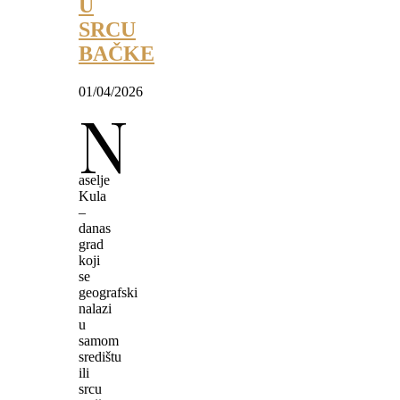
U
SRCU
BAČKE
01/04/2026
N
aselje
Kula
–
danas
grad
koji
se
geografski
nalazi
u
samom
središtu
ili
srcu