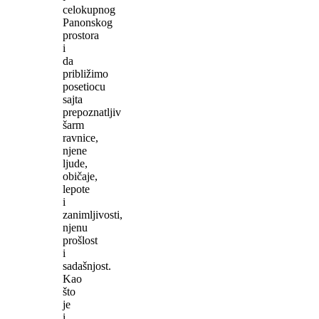
celokupnog
Panonskog
prostora
i
da
približimo
posetiocu
sajta
prepoznatljiv
šarm
ravnice,
njene
ljude,
običaje,
lepote
i
zanimljivosti,
njenu
prošlost
i
sadašnjost.
Kao
što
je
i