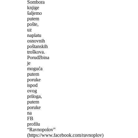
Sombora
knjige
šaljemo
putem
pošte,
uz
naplatu
osnovnih
poštanskih
troškova.
Porudžbina
je
moguća
putem
poruke
ispod
ovog
priloga,
putem
poruke
na
FB
profilu
“Ravnopolov”
(https://www.facebook.com/ravnoplov)