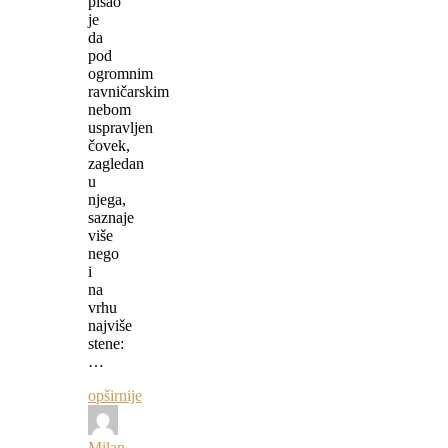
pisao
je
da
pod
ogromnim
ravničarskim
nebom
uspravljen
čovek,
zagledan
u
njega,
saznaje
više
nego
i
na
vrhu
najviše
stene:
…
opširnije
Milan