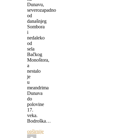
Dunavu,
severozapadno
od
današnjeg
Sombora
i
nedaleko
od
sela
Bačkog
Monoštora,
a
nestalo
je
u
meandrima
Dunava
do
polovine
17.
veka.
Bodroška…
opširnije