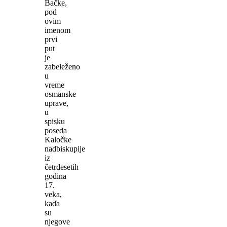
Bačke,
pod
ovim
imenom
prvi
put
je
zabeleženo
u
vreme
osmanske
uprave,
u
spisku
poseda
Kaločke
nadbiskupije
iz
četrdesetih
godina
17.
veka,
kada
su
njegove