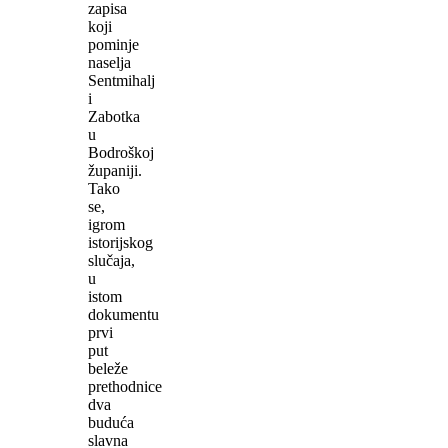
zapisa
koji
pominje
naselja
Sentmihalj
i
Zabotka
u
Bodroškoj
županiji.
Tako
se,
igrom
istorijskog
slučaja,
u
istom
dokumentu
prvi
put
beleže
prethodnice
dva
buduća
slavna