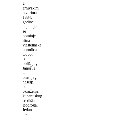
U
arhivskim
izvorima
1334.
godine
najranije
se
pominje
sitna
vlastelinska
porodica
Cobor
iz
obližnjeg
Janošija
–
omanjeg
naselja
iz
okruženja
županijskog
središta
Bodroga.
Jedan
njen