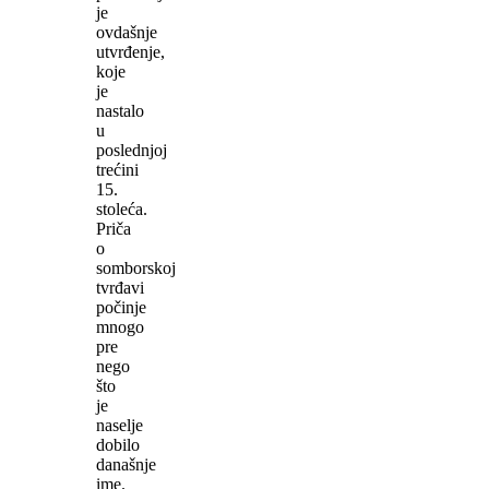
je
ovdašnje
utvrđenje,
koje
je
nastalo
u
poslednjoj
trećini
15.
stoleća.
Priča
o
somborskoj
tvrđavi
počinje
mnogo
pre
nego
što
je
naselje
dobilo
današnje
ime.