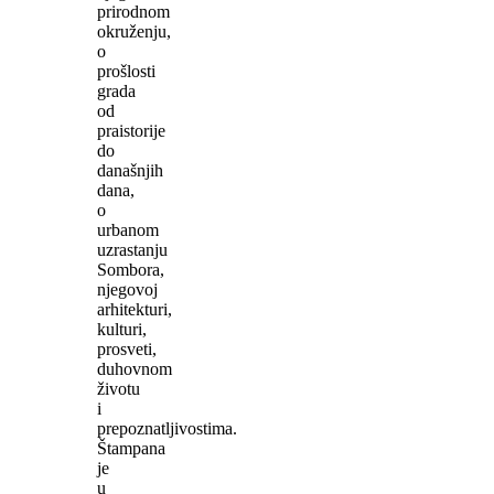
prirodnom
okruženju,
o
prošlosti
grada
od
praistorije
do
današnjih
dana,
o
urbanom
uzrastanju
Sombora,
njegovoj
arhitekturi,
kulturi,
prosveti,
duhovnom
životu
i
prepoznatljivostima.
Štampana
je
u