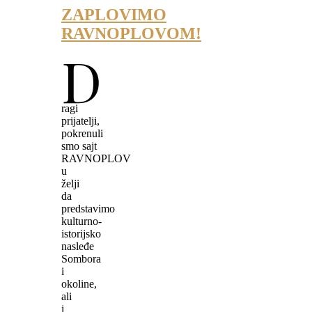
ZAPLOVIMO
RAVNOPLOVOM!
D
ragi
prijatelji,
pokrenuli
smo sajt
RAVNOPLOV
u
želji
da
predstavimo
kulturno-
istorijsko
nasleđe
Sombora
i
okoline,
ali
i