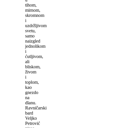
tihom,
mirnom,
skromnom
i
uzdržljivom
svetu,
samo
naizgled
jednolikom
i
ćutljivom,
ali
bliskom,
živom
i
toplom,
kao
gnezdo
na
dlanu.
Ravničarski
bard
Veljko
Petrović