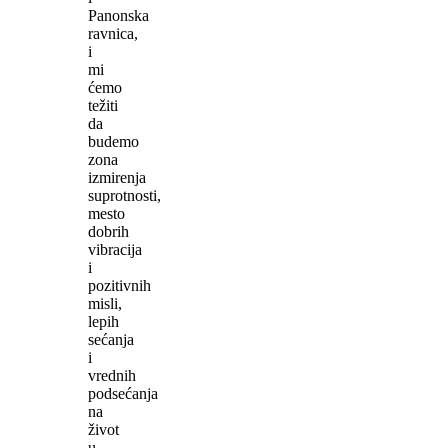
Panonska
ravnica,
i
mi
ćemo
težiti
da
budemo
zona
izmirenja
suprotnosti,
mesto
dobrih
vibracija
i
pozitivnih
misli,
lepih
sećanja
i
vrednih
podsećanja
na
život
u