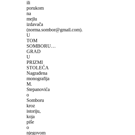
ili
porukom
na
mejlu
izdavača
(norma.sombor@gmail.com).
U
TOM
SOMBORU…
GRAD
U
PRIZMI
STOLEĆA
Nagrađena
monografija
M.
Stepanovića
o
Somboru
kroz
istoriju,
koja
piše
o
njegovom