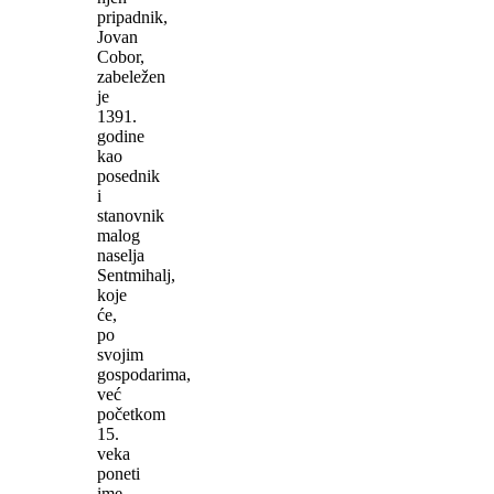
pripadnik,
Jovan
Cobor,
zabeležen
je
1391.
godine
kao
posednik
i
stanovnik
malog
naselja
Sentmihalj,
koje
će,
po
svojim
gospodarima,
već
početkom
15.
veka
poneti
ime