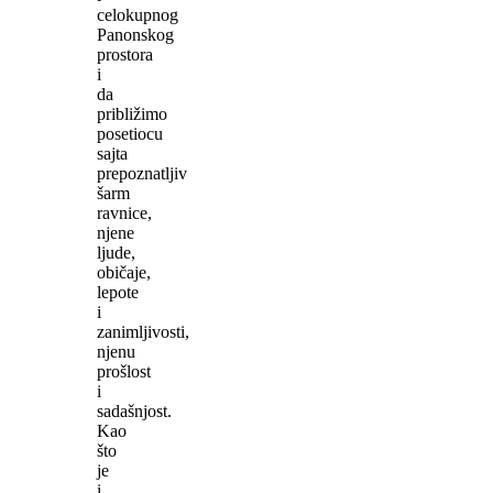
celokupnog
Panonskog
prostora
i
da
približimo
posetiocu
sajta
prepoznatljiv
šarm
ravnice,
njene
ljude,
običaje,
lepote
i
zanimljivosti,
njenu
prošlost
i
sadašnjost.
Kao
što
je
i