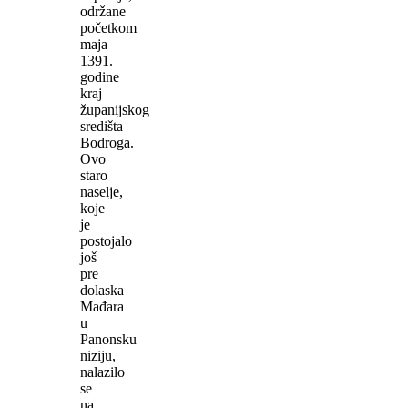
održane
početkom
maja
1391.
godine
kraj
županijskog
središta
Bodroga.
Ovo
staro
naselje,
koje
je
postojalo
još
pre
dolaska
Mađara
u
Panonsku
niziju,
nalazilo
se
na