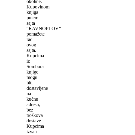
okoline.
Kupovinom
knjiga
putem
sajta
“RAVNOPLOV”
pomažete
rad
ovog
sajta.
Kupcima
iz
Sombora
knjige
mogu
biti
dostavljene
na
kućnu
adresu,
bez
troškova
dostave.
Kupcima
izvan