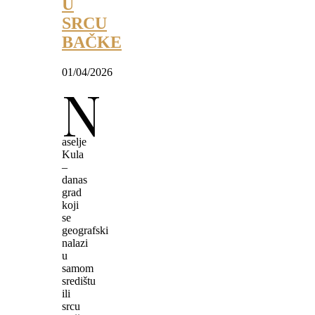
U
SRCU
BAČKE
01/04/2026
N
aselje
Kula
–
danas
grad
koji
se
geografski
nalazi
u
samom
središtu
ili
srcu