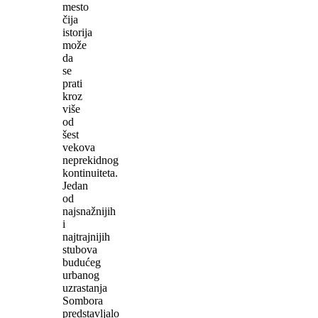
mesto
čija
istorija
može
da
se
prati
kroz
više
od
šest
vekova
neprekidnog
kontinuiteta.
Jedan
od
najsnažnijih
i
najtrajnijih
stubova
budućeg
urbanog
uzrastanja
Sombora
predstavljalo