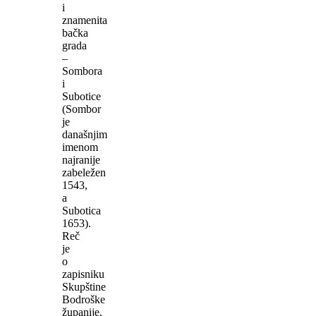
i
znamenita
bačka
grada
–
Sombora
i
Subotice
(Sombor
je
današnjim
imenom
najranije
zabeležen
1543,
a
Subotica
1653).
Reč
je
o
zapisniku
Skupštine
Bodroške
županije,