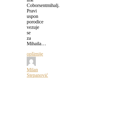
Coborsentmihalj.
Pravi
uspon
porodice
vezuje
se
za
Mihaila…
opširnije
Milan
Stepanović