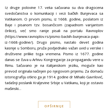
Iz druge polovine 17. veka sačuvana su dva dragocena
svedočanstva o komunikaciji i vezi bačkih Bunjevaca sa
Vatikanom. O prvom pismu, iz 1668. godine, poslatom iz
Baje i pisanom tzv. bosančicom (zapadnom varijantom
ćirilice), već smo ranije pisali na portalu Ravnoplov
(https://www.ravnoplov.rs/pismo-backih-bunjevaca-papi-
iz-1668-godine/). Drugo pismo, nastalo devet godina
kasnije u Somboru, pruža podjednako važan uvid u verske i
društvene prilike toga vremena. Pismo iz 1677. godine
danas se čuva u Arhivu Kongregacije za propagandu vere u
Rimu. Sačuvano je na italijanskom jeziku, moguće kao
prevod originala načinjen po njegovom prijemu. Za domaću
istoriografiju otkrio ga je 1914. godine dr Mihailo Gavrilović,
tadašnji poslanik Kraljevine Srbije u Vatikanu, koji je ostavio
mašinski…
OPŠIRNIJE