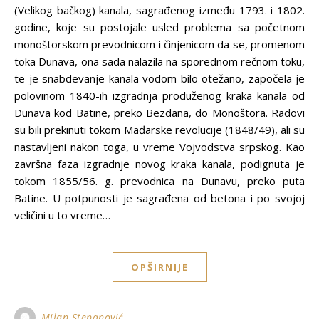
(Velikog bačkog) kanala, sagrađenog između 1793. i 1802.
godine, koje su postojale usled problema sa početnom
monoštorskom prevodnicom i činjenicom da se, promenom
toka Dunava, ona sada nalazila na sporednom rečnom toku,
te je snabdevanje kanala vodom bilo otežano, započela je
polovinom 1840-ih izgradnja produženog kraka kanala od
Dunava kod Batine, preko Bezdana, do Monoštora. Radovi
su bili prekinuti tokom Mađarske revolucije (1848/49), ali su
nastavljeni nakon toga, u vreme Vojvodstva srpskog. Kao
završna faza izgradnje novog kraka kanala, podignuta je
tokom 1855/56. g. prevodnica na Dunavu, preko puta
Batine. U potpunosti je sagrađena od betona i po svojoj
veličini u to vreme…
OPŠIRNIJE
Milan Stepanović