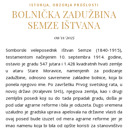
,
ISTORIJA
OBZORJA PROŠLOSTI
BOLNIČKA ZADUŽBINA
SEMZE IŠTVANA
09/11/2025
Somborski veleposednik Ištvan Semze (1840-1915),
testamentom načinjenim 10. septembra 1914. godine,
ostavio je gradu 547 jutara i 1.428 kvadratnih hvati zemlje
u ataru Stare Moravice, namenjenih za podizanje
zadužbine, odnosno savremene zakladne bolnice, koja bi
ponela njegovo ime. Po završetku Prvog svetskog rata, u
novoj državi (Kraljevini SHS), njegova zemlja, kao i drugi
zemljišni posedi koji su do tada pripadali gradu, došla je
pod udar agrarne reforme i bila je oduzeta. Dugo vremena
uzaludno je gradska uprava apelovala na državne vlasti da
ovaj posed bude izuzet od mera agrarne reforme jer je
imao namenu koja bi bila od opšte koristi za stanovništvo