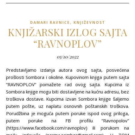
,
DAMARI RAVNICE
KNJIŽEVNOST
KNJIŽARSKI IZLOG SAJTA
“RAVNOPLOV”
05/10/2022
Predstavljamo izdanja autora ovog sajta, posvećena
prošlosti Sombora i okoline. Kupovinom knjiga putem sajta
“RAVNOPLOV” pomažete rad ovog sajta. Kupcima iz
Sombora knjige mogu biti dostavljene na kućnu adresu, bez
troškova dostave. Kupcima izvan Sombora knjige šaljemo
putem pošte, uz naplatu osnovnih poštanskih troškova.
Porudžbina je moguća putem poruke ispod ovog priloga,
putem poruke na FB profilu “Ravnopolov”
(https://www.facebook.com/ravnoplov) ili porukom na