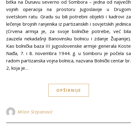
bitka na Dunavu severno od Sombora – jedna od najvećih
vojnih operacija na prostoru Jugoslavije u Drugom
svetskom ratu. Gradu su bili potrebni objekti i kadrovi za
lečenje brojnih ranjenika iz partizanskih i sovjetskih jedinica
(Crvena armija je, za svoje bolničke potrebe, već bila
zauzela nekadašnji Banovinsku bolnicu i zdanje Županije).
Kao bolnička baza III jugoslovenske armije generala Koste
Nađa, 7. i 8. novembra 1944. g. u Somboru je počela sa
radom partizanska vojna bolnica, nazvana Bolnički centar br.
2, koja je…
OPŠIRNIJE
Milan Stepanović