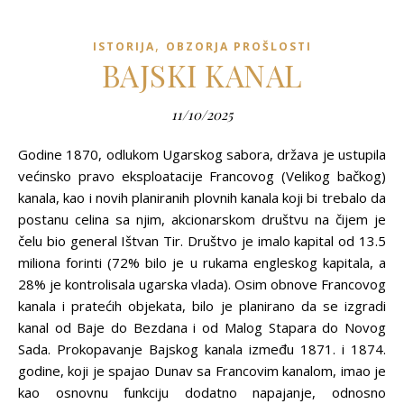
,
ISTORIJA
OBZORJA PROŠLOSTI
BAJSKI KANAL
11/10/2025
Godine 1870, odlukom Ugarskog sabora, država je ustupila
većinsko pravo eksploatacije Francovog (Velikog bačkog)
kanala, kao i novih planiranih plovnih kanala koji bi trebalo da
postanu celina sa njim, akcionarskom društvu na čijem je
čelu bio general Ištvan Tir. Društvo je imalo kapital od 13.5
miliona forinti (72% bilo je u rukama engleskog kapitala, a
28% je kontrolisala ugarska vlada). Osim obnove Francovog
kanala i pratećih objekata, bilo je planirano da se izgradi
kanal od Baje do Bezdana i od Malog Stapara do Novog
Sada. Prokopavanje Bajskog kanala između 1871. i 1874.
godine, koji je spajao Dunav sa Francovim kanalom, imao je
kao osnovnu funkciju dodatno napajanje, odnosno