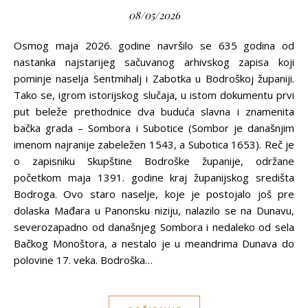
08/05/2026
Osmog maja 2026. godine navršilo se 635 godina od
nastanka najstarijeg sačuvanog arhivskog zapisa koji
pominje naselja Sentmihalj i Zabotka u Bodroškoj županiji.
Tako se, igrom istorijskog slučaja, u istom dokumentu prvi
put beleže prethodnice dva buduća slavna i znamenita
bačka grada – Sombora i Subotice (Sombor je današnjim
imenom najranije zabeležen 1543, a Subotica 1653). Reč je
o zapisniku Skupštine Bodroške županije, održane
početkom maja 1391. godine kraj županijskog središta
Bodroga. Ovo staro naselje, koje je postojalo još pre
dolaska Mađara u Panonsku niziju, nalazilo se na Dunavu,
severozapadno od današnjeg Sombora i nedaleko od sela
Bačkog Monoštora, a nestalo je u meandrima Dunava do
polovine 17. veka. Bodroška…