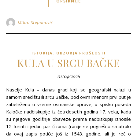
OPŠIRNIJE
Milan Stepanović
,
ISTORIJA
OBZORJA PROŠLOSTI
KULA U SRCU BAČKE
01/04/2026
Naselje Kula – danas grad koji se geografski nalazi u
samom središtu ili srcu Bačke, pod ovim imenom prvi put je
zabeleženo u vreme osmanske uprave, u spisku poseda
Kaločke nadbiskupije iz četrdesetih godina 17. veka, kada
su njegove godišnje obaveze prema nadbiskupiji iznosile
12 forinti i jedan par čizama (ranije se pogrešno smatralo
da ovaj zapis potiče još iz 1543. godine, ali je reč o