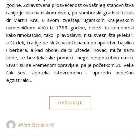
godine. Zdravstvena prosvećenost ovdašnjeg stanovništva
ranije je bila na niskom nivou, pa somborski gradski fizikus
dr Martin Kral, u svom izveštaju ugarskom Kraljevskom
namesničkom veću iz 1785. godine, beleži da somborski
kako rimokatolici, tako i pravoslavni, nisu svesni šta je lekar,
a šta lek, i radije se služe vradžbinama po uputstvu bajalica
i berbera, a kad obole, da bi uštedeli novac, muče sami
sebe, te bez lekarske pomoći i nege bespotrebno umiru.
Stvari su se vremenom opravljale, pa je početkom 20. veka
čak šest apoteka istovremeno i uporedo uspešno
egzistiralo…
OPŠIRNIJE
Milan Stepanović