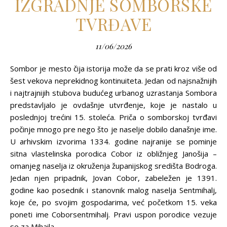
IZGRADNJE SOMBORSKE
TVRĐAVE
11/06/2026
Sombor je mesto čija istorija može da se prati kroz više od
šest vekova neprekidnog kontinuiteta. Jedan od najsnažnijih
i najtrajnijih stubova budućeg urbanog uzrastanja Sombora
predstavljalo je ovdašnje utvrđenje, koje je nastalo u
poslednjoj trećini 15. stoleća. Priča o somborskoj tvrđavi
počinje mnogo pre nego što je naselje dobilo današnje ime.
U arhivskim izvorima 1334. godine najranije se pominje
sitna vlastelinska porodica Cobor iz obližnjeg Janošija –
omanjeg naselja iz okruženja županijskog središta Bodroga.
Jedan njen pripadnik, Jovan Cobor, zabeležen je 1391.
godine kao posednik i stanovnik malog naselja Sentmihalj,
koje će, po svojim gospodarima, već početkom 15. veka
poneti ime Coborsentmihalj. Pravi uspon porodice vezuje
se za Mihaila…