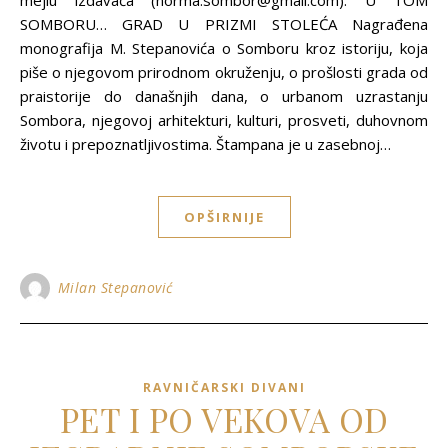
mejlu izdavača (norma.sombor@gmail.com). U TOM
SOMBORU… GRAD U PRIZMI STOLEĆA Nagrađena
monografija M. Stepanovića o Somboru kroz istoriju, koja
piše o njegovom prirodnom okruženju, o prošlosti grada od
praistorije do današnjih dana, o urbanom uzrastanju
Sombora, njegovoj arhitekturi, kulturi, prosveti, duhovnom
životu i prepoznatljivostima. Štampana je u zasebnoj…
OPŠIRNIJE
Milan Stepanović
RAVNIČARSKI DIVANI
PET I PO VEKOVA OD