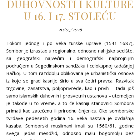
DUHOVNOSTI I KULTURE
U 16. I 17. STOLEĆU
20/03/2026
Tokom jednog i po veka turske uprave (1541–1687),
Sombor je izrastao u regionalno, odnosno nahijsko sedište,
sa geografski najvećim i demografski najbrojnijim
područjem u Segedinskom sandžaku i celokupnoj tadašnjoj
Bačkoj. U tom razdoblju oblikovana je urbanistička osnova
iz koje se grad kasnije širio u sva četiri pravca. Razvitak
trgovine, zanatstva, polјoprivrede, kao i prvih – tada još
samo islamskih duhovnih i prosvetnih ustanova – utemelјen
je takođe u to vreme, a to će kasniji stanovnici Sombora
primati kao zatečenu ili prirodnu činjenicu. Oko somborske
tvrđave pedesetih godina 16. veka nastala je ovdašnja
kasaba. Somborski muslimani imali su 1560/61. godine
svega jedan mesdžid, odnosno malu bogomolјu bez