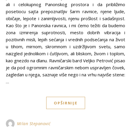
ali i celokupnog Panonskog prostora i da približimo
posetiocu sajta prepoznatljiv šarm ravnice, njene ljude,
običaje, lepote i zanimljivosti, njenu prošlost i sadašnjost.
Kao što je i Panonska ravnica, i mi ćemo težiti da budemo
zona izmirenja suprotnosti, mesto dobrih vibracija i
pozitivnih misli, lepih sećanja i vrednih podsećanja na život
u tihom, mirnom, skromnom i uzdržljivom svetu, samo
naizgled jednolikom i ćutljivom, ali bliskom, živom i toplom,
kao gnezdo na dlanu. Ravničarski bard Veljko Petrović pisao
je da pod ogromnim ravničarskim nebom uspravljen čovek,
zagledan u njega, saznaje više nego i na vrhu najviše stene:
…
OPŠIRNIJE
Milan Stepanović