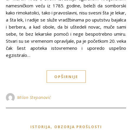
namesničkom veću iz 1785. godine, beleži da somborski
kako rimokatolici, tako i pravoslavni, nisu svesni šta je lekar,
a šta lek, i radije se služe vradžbinama po uputstvu bajalica
i berbera, a kad obole, da bi uštedeli novac, muče sami
sebe, te bez lekarske pomoći i nege bespotrebno umiru.
Stvari su se vremenom opravljale, pa je početkom 20. veka
čak šest apoteka istovremeno i uporedo uspešno
egzistiralo…
OPŠIRNIJE
Milan Stepanović
,
ISTORIJA
OBZORJA PROŠLOSTI