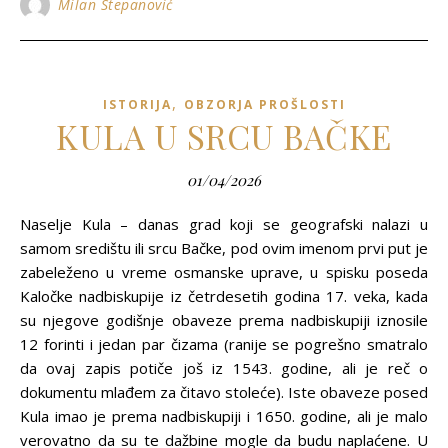
Milan Stepanović
,
ISTORIJA
OBZORJA PROŠLOSTI
KULA U SRCU BAČKE
01/04/2026
Naselje Kula – danas grad koji se geografski nalazi u
samom središtu ili srcu Bačke, pod ovim imenom prvi put je
zabeleženo u vreme osmanske uprave, u spisku poseda
Kaločke nadbiskupije iz četrdesetih godina 17. veka, kada
su njegove godišnje obaveze prema nadbiskupiji iznosile
12 forinti i jedan par čizama (ranije se pogrešno smatralo
da ovaj zapis potiče još iz 1543. godine, ali je reč o
dokumentu mlađem za čitavo stoleće). Iste obaveze posed
Kula imao je prema nadbiskupiji i 1650. godine, ali je malo
verovatno da su te dažbine mogle da budu naplaćene. U