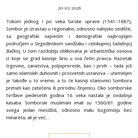
20/03/2026
Tokom jednog i po veka turske uprave (1541–1687),
Sombor je izrastao u regionalno, odnosno nahijsko sedište,
sa geografski najvećim i demografski najbrojnijim
područjem u Segedinskom sandžaku i celokupnoj tadašnjoj
Bačkoj. U tom razdoblju oblikovana je urbanistička osnova
iz koje se grad kasnije širio u sva četiri pravca. Razvitak
trgovine, zanatstva, polјoprivrede, kao i prvih – tada još
samo islamskih duhovnih i prosvetnih ustanova – utemelјen
je takođe u to vreme, a to će kasniji stanovnici Sombora
primati kao zatečenu ili prirodnu činjenicu. Oko somborske
tvrđave pedesetih godina 16. veka nastala je ovdašnja
kasaba. Somborski muslimani imali su 1560/61. godine
svega jedan mesdžid, odnosno malu bogomolјu bez
minareta, ali je već…