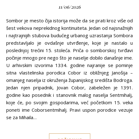
11/06/2026
Sombor je mesto čija istorija može da se prati kroz više od
šest vekova neprekidnog kontinuiteta. Jedan od najsnažnijih
i najtrajnijih stubova budućeg urbanog uzrastanja Sombora
predstavljalo je ovdašnje utvrđenje, koje je nastalo u
poslednjoj trećini 15. stoleća. Priča o somborskoj tvrđavi
počinje mnogo pre nego što je naselje dobilo današnje ime.
U arhivskim izvorima 1334. godine najranije se pominje
sitna vlastelinska porodica Cobor iz obližnjeg Janošija –
omanjeg naselja iz okruženja županijskog središta Bodroga.
Jedan njen pripadnik, Jovan Cobor, zabeležen je 1391.
godine kao posednik i stanovnik malog naselja Sentmihalj,
koje će, po svojim gospodarima, već početkom 15. veka
poneti ime Coborsentmihalj. Pravi uspon porodice vezuje
se za Mihaila…