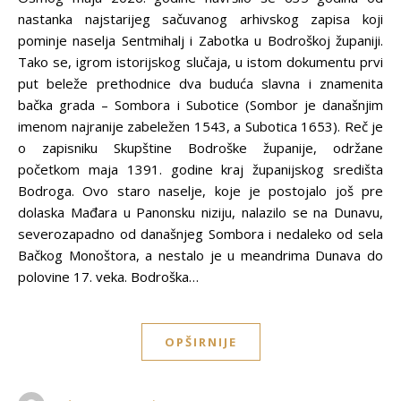
nastanka najstarijeg sačuvanog arhivskog zapisa koji
pominje naselja Sentmihalj i Zabotka u Bodroškoj županiji.
Tako se, igrom istorijskog slučaja, u istom dokumentu prvi
put beleže prethodnice dva buduća slavna i znamenita
bačka grada – Sombora i Subotice (Sombor je današnjim
imenom najranije zabeležen 1543, a Subotica 1653). Reč je
o zapisniku Skupštine Bodroške županije, održane
početkom maja 1391. godine kraj županijskog središta
Bodroga. Ovo staro naselje, koje je postojalo još pre
dolaska Mađara u Panonsku niziju, nalazilo se na Dunavu,
severozapadno od današnjeg Sombora i nedaleko od sela
Bačkog Monoštora, a nestalo je u meandrima Dunava do
polovine 17. veka. Bodroška…
OPŠIRNIJE