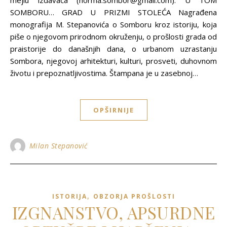
mejlu izdavača (norma.sombor@gmail.com). U TOM
SOMBORU… GRAD U PRIZMI STOLEĆA Nagrađena
monografija M. Stepanovića o Somboru kroz istoriju, koja
piše o njegovom prirodnom okruženju, o prošlosti grada od
praistorije do današnjih dana, o urbanom uzrastanju
Sombora, njegovoj arhitekturi, kulturi, prosveti, duhovnom
životu i prepoznatljivostima. Štampana je u zasebnoj…
OPŠIRNIJE
Milan Stepanović
,
ISTORIJA
OBZORJA PROŠLOSTI
IZGNANSTVO, APSURDNE