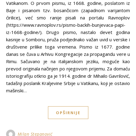
Vatikanom. O prvom pismu, iz 1668. godine, poslatom iz
Baje i pisanom tzv. bosančicom (zapadnom varijantom
ćirilice), već smo ranije pisali na portalu Ravnoplov
(https://www.ravnoplov.rs/pismo-backih-bunjevaca-papi-
iz-1668-godine/). Drugo pismo, nastalo devet godina
kasnije u Somboru, pruža podjednako važan uvid u verske i
društvene prilike toga vremena. Pismo iz 1677. godine
danas se čuva u Arhivu Kongregacije za propagandu vere u
Rimu. Sačuvano je na italijanskom jeziku, moguće kao
prevod originala načinjen po njegovom prijemu. Za domaću
istoriografiju otkrio ga je 1914. godine dr Mihailo Gavrilović,
tadašnji poslanik Kraljevine Srbije u Vatikanu, koji je ostavio
mašinski…
OPŠIRNIJE
Milan Stepanović