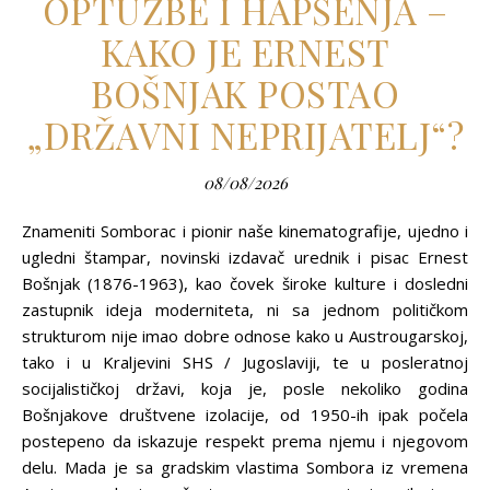
OPTUŽBE I HAPŠENJA –
KAKO JE ERNEST
BOŠNJAK POSTAO
„DRŽAVNI NEPRIJATELJ“?
08/08/2026
Znameniti Somborac i pionir naše kinematografije, ujedno i
ugledni štampar, novinski izdavač urednik i pisac Ernest
Bošnjak (1876-1963), kao čovek široke kulture i dosledni
zastupnik ideja moderniteta, ni sa jednom političkom
strukturom nije imao dobre odnose kako u Austrougarskoj,
tako i u Kraljevini SHS / Jugoslaviji, te u posleratnoj
socijalističkoj državi, koja je, posle nekoliko godina
Bošnjakove društvene izolacije, od 1950-ih ipak počela
postepeno da iskazuje respekt prema njemu i njegovom
delu. Mada je sa gradskim vlastima Sombora iz vremena