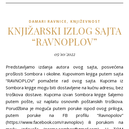
,
DAMARI RAVNICE
KNJIŽEVNOST
KNJIŽARSKI IZLOG SAJTA
“RAVNOPLOV”
05/10/2022
Predstavljamo izdanja autora ovog sajta, posvećena
prošlosti Sombora i okoline. Kupovinom knjiga putem sajta
“RAVNOPLOV” pomažete rad ovog sajta. Kupcima iz
Sombora knjige mogu biti dostavljene na kućnu adresu, bez
troškova dostave. Kupcima izvan Sombora knjige šaljemo
putem pošte, uz naplatu osnovnih poštanskih troškova.
Porudžbina je moguća putem poruke ispod ovog priloga,
putem poruke na FB profilu “Ravnopolov”
(https://www.facebook.com/ravnoplov) ili porukom na