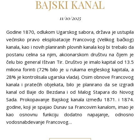
BAJSKI KANAL
11/10/2025
Godine 1870, odlukom Ugarskog sabora, država je ustupila
većinsko pravo eksploatacije Francovog (Velikog bačkog)
kanala, kao i novih planiranih plovnih kanala koji bi trebalo da
postanu celina sa njim, akcionarskom društvu na čijem je
čelu bio general Ištvan Tir. Društvo je imalo kapital od 13.5
miliona forinti (72% bilo je u rukama engleskog kapitala, a
28% je kontrolisala ugarska vlada). Osim obnove Francovog
kanala i pratećih objekata, bilo je planirano da se izgradi
kanal od Baje do Bezdana i od Malog Stapara do Novog
Sada. Prokopavanje Bajskog kanala između 1871. i 1874.
godine, koji je spajao Dunav sa Francovim kanalom, imao je
kao osnovnu funkciju dodatno napajanje, odnosno
vodosnabdevanje Francovog…