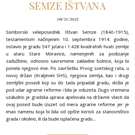
SEMZE IŠTVANA
09/11/2025
Somborski veleposednik Ištvan Semze (1840-1915),
testamentom načinjenim 10. septembra 1914. godine,
ostavio je gradu 547 jutara i 1.428 kvadratnih hvati zemlje
u ataru Stare Moravice, namenjenih za podizanje
zadužbine, odnosno savremene zakladne bolnice, koja bi
ponela njegovo ime. Po završetku Prvog svetskog rata, u
novoj državi (Kraljevini SHS), njegova zemlja, kao i drugi
zemljišni posedi koji su do tada pripadali gradu, došla je
pod udar agrarne reforme i bila je oduzeta. Dugo vremena
uzaludno je gradska uprava apelovala na državne vlasti da
ovaj posed bude izuzet od mera agrarne reforme jer je
imao namenu koja bi bila od opšte koristi za stanovništvo
grada i okoline, ili da bude isplaćena gradu…