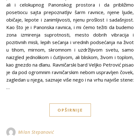
ali i celokupnog Panonskog prostora i da približimo
posetiocu sajta prepoznatljiv šarm ravnice, njene ljude,
običaje, lepote i zanimljivosti, njenu prošlost i sadašnjost.
Kao što je i Panonska ravnica, i mi ćemo težiti da budemo
zona izmirenja suprotnosti, mesto dobrih vibracija i
pozitivnih misli, lepih sećanja i vrednih podsećanja na život
u tihom, mirnom, skromnom i uzdržljivom svetu, samo
naizgled jednolikom i ćutljivom, ali bliskom, živom i toplom,
kao gnezdo na dlanu. Ravničarski bard Veljko Petrović pisao
je da pod ogromnim ravničarskim nebom uspravljen čovek,
zagledan u njega, saznaje više nego i na vrhu najviše stene:
…
OPŠIRNIJE
Milan Stepanović