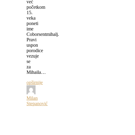
već
početkom
15.
veka
poneti
ime
Coborsentmihalj.
Pravi
uspon
porodice
vezuje
se
za
Mihaila…
opširnije
Milan
Stepanović