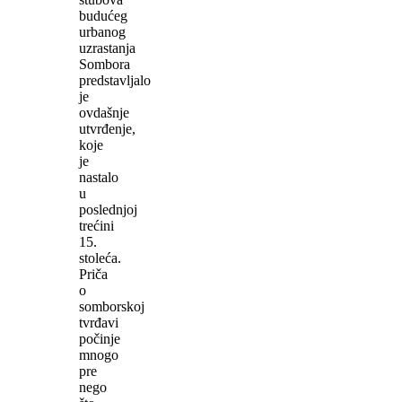
budućeg
urbanog
uzrastanja
Sombora
predstavljalo
je
ovdašnje
utvrđenje,
koje
je
nastalo
u
poslednjoj
trećini
15.
stoleća.
Priča
o
somborskoj
tvrđavi
počinje
mnogo
pre
nego