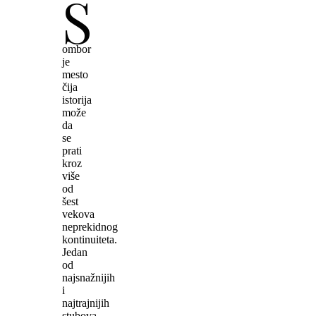
S
ombor
je
mesto
čija
istorija
može
da
se
prati
kroz
više
od
šest
vekova
neprekidnog
kontinuiteta.
Jedan
od
najsnažnijih
i
najtrajnijih
stubova