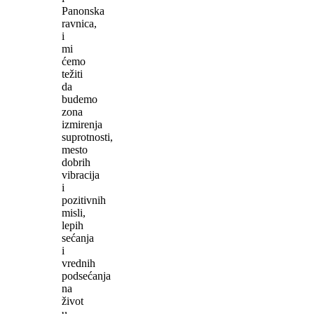
Panonska
ravnica,
i
mi
ćemo
težiti
da
budemo
zona
izmirenja
suprotnosti,
mesto
dobrih
vibracija
i
pozitivnih
misli,
lepih
sećanja
i
vrednih
podsećanja
na
život
u