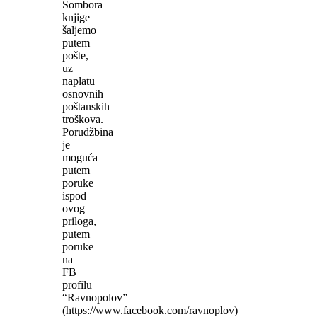
Sombora
knjige
šaljemo
putem
pošte,
uz
naplatu
osnovnih
poštanskih
troškova.
Porudžbina
je
moguća
putem
poruke
ispod
ovog
priloga,
putem
poruke
na
FB
profilu
“Ravnopolov”
(https://www.facebook.com/ravnoplov)