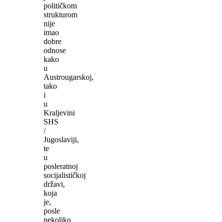
političkom
strukturom
nije
imao
dobre
odnose
kako
u
Austrougarskoj,
tako
i
u
Kraljevini
SHS
/
Jugoslaviji,
te
u
posleratnoj
socijalističkoj
državi,
koja
je,
posle
nekoliko