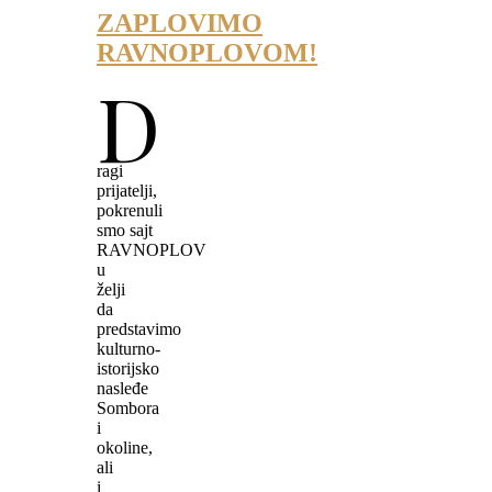
ZAPLOVIMO
RAVNOPLOVOM!
D
ragi
prijatelji,
pokrenuli
smo sajt
RAVNOPLOV
u
želji
da
predstavimo
kulturno-
istorijsko
nasleđe
Sombora
i
okoline,
ali
i