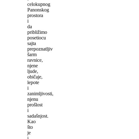
celokupnog
Panonskog
prostora
i
da
približimo
posetiocu
sajta
prepoznatljiv
šarm
ravnice,
njene
ljude,
običaje,
lepote
i
zanimljivosti,
njenu
prošlost
i
sadašnjost.
Kao
što
je
i