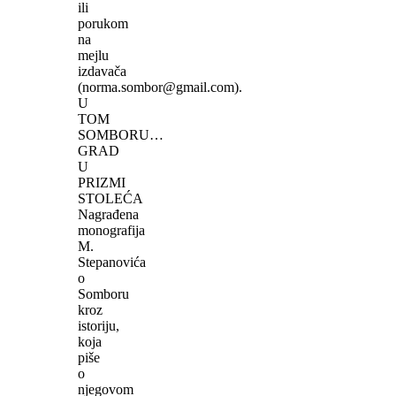
ili
porukom
na
mejlu
izdavača
(norma.sombor@gmail.com).
U
TOM
SOMBORU…
GRAD
U
PRIZMI
STOLEĆA
Nagrađena
monografija
M.
Stepanovića
o
Somboru
kroz
istoriju,
koja
piše
o
njegovom