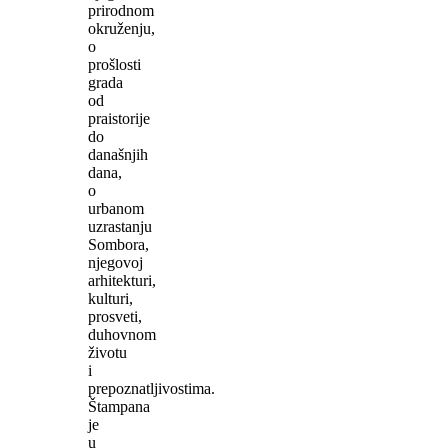
prirodnom
okruženju,
o
prošlosti
grada
od
praistorije
do
današnjih
dana,
o
urbanom
uzrastanju
Sombora,
njegovoj
arhitekturi,
kulturi,
prosveti,
duhovnom
životu
i
prepoznatljivostima.
Štampana
je
u