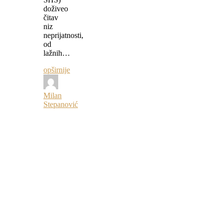
doživeo
čitav
niz
neprijatnosti,
od
lažnih…
opširnije
Milan
Stepanović