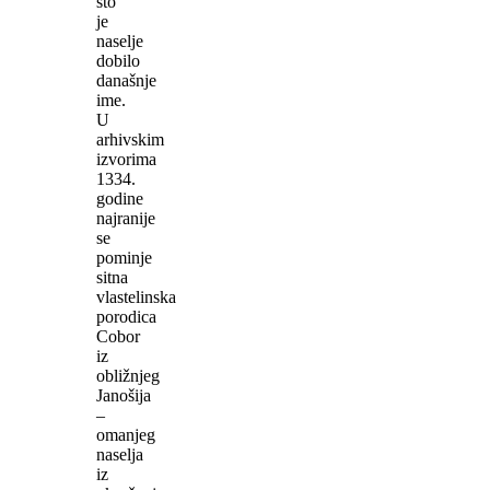
što
je
naselje
dobilo
današnje
ime.
U
arhivskim
izvorima
1334.
godine
najranije
se
pominje
sitna
vlastelinska
porodica
Cobor
iz
obližnjeg
Janošija
–
omanjeg
naselja
iz