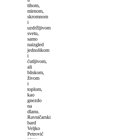
tihom,
mirnom,
skromnom
i
uzdržljivom
svetu,
samo
naizgled
jednolikom
i
ćutljivom,
ali
bliskom,
živom
i
toplom,
kao
gnezdo
na
dlanu.
Ravničarski
bard
Veljko
Petrović