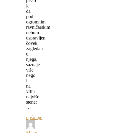
pisao
je
da
pod
ogromnim
ravničarskim
nebom
uspravljen
čovek,
zagledan
u
njega,
saznaje
više
nego
i
na
vrhu
najviše
stene:
…
opširnije
Milan