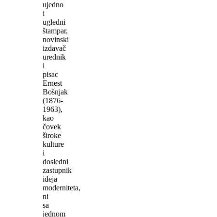
ujedno
i
ugledni
štampar,
novinski
izdavač
urednik
i
pisac
Ernest
Bošnjak
(1876-
1963),
kao
čovek
široke
kulture
i
dosledni
zastupnik
ideja
moderniteta,
ni
sa
jednom