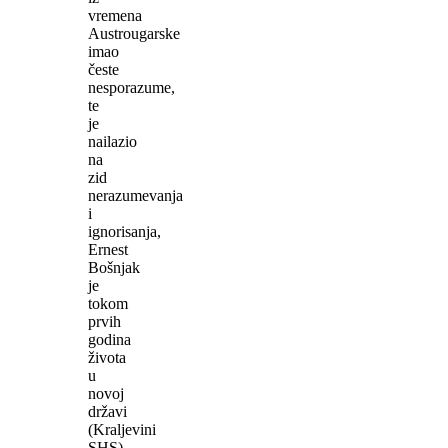
vremena
Austrougarske
imao
česte
nesporazume,
te
je
nailazio
na
zid
nerazumevanja
i
ignorisanja,
Ernest
Bošnjak
je
tokom
prvih
godina
života
u
novoj
državi
(Kraljevini
SHS)