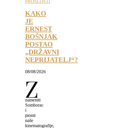
PROŠLOSTI
KAKO
JE
ERNEST
BOŠNJAK
POSTAO
„DRŽAVNI
NEPRIJATELJ“?
08/08/2026
Z
nameniti
Somborac
i
pionir
naše
kinematografije,