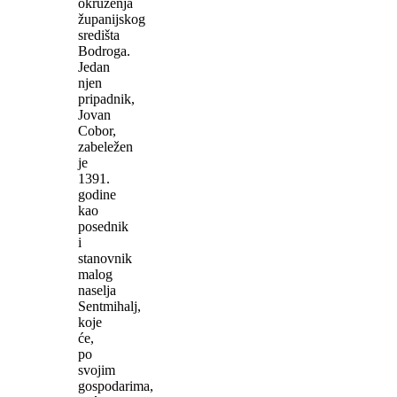
okruženja
županijskog
središta
Bodroga.
Jedan
njen
pripadnik,
Jovan
Cobor,
zabeležen
je
1391.
godine
kao
posednik
i
stanovnik
malog
naselja
Sentmihalj,
koje
će,
po
svojim
gospodarima,