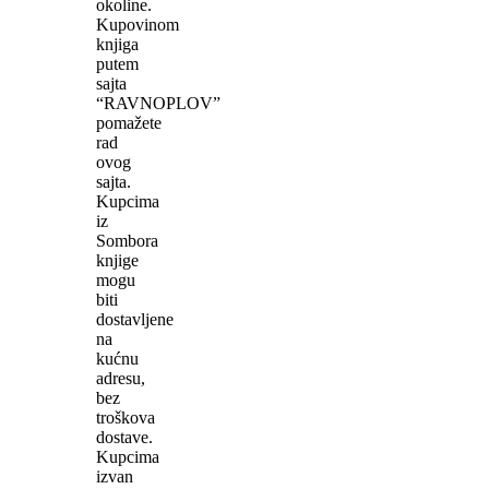
okoline.
Kupovinom
knjiga
putem
sajta
“RAVNOPLOV”
pomažete
rad
ovog
sajta.
Kupcima
iz
Sombora
knjige
mogu
biti
dostavljene
na
kućnu
adresu,
bez
troškova
dostave.
Kupcima
izvan