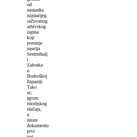
od
nastanka
najstarijeg
sačuvanog
arhivskog
zapisa
koji
pominje
naselja
Sentmihalj
i
Zabotka
u
Bodroškoj
županiji.
Tako
se,
igrom
istorijskog
slučaja,
u
istom
dokumentu
prvi
put