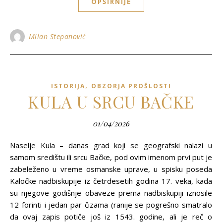
OPŠIRNIJE
Milan Stepanović
,
ISTORIJA
OBZORJA PROŠLOSTI
KULA U SRCU BAČKE
01/04/2026
Naselje Kula – danas grad koji se geografski nalazi u
samom središtu ili srcu Bačke, pod ovim imenom prvi put je
zabeleženo u vreme osmanske uprave, u spisku poseda
Kaločke nadbiskupije iz četrdesetih godina 17. veka, kada
su njegove godišnje obaveze prema nadbiskupiji iznosile
12 forinti i jedan par čizama (ranije se pogrešno smatralo
da ovaj zapis potiče još iz 1543. godine, ali je reč o