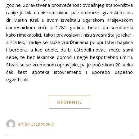
godine. Zdravstvena prosvećenost ovdašnjeg stanovništva
ranije je bila na niskom nivou, pa somborski gradski fizikus
dr Martin Kral, u svom izveštaju ugarskom Kraljevskom
namesničkom veću iz 1785. godine, beleži da somborski
kako rimokatolici, tako i pravoslavni, nisu svesni šta je lekar,
a šta lek, i radije se služe vradžbinama po uputstvu bajalica
i berbera, a kad obole, da bi uštedeli novac, muče sami
sebe, te bez lekarske pomoći i nege bespotrebno umiru.
Stvari su se vremenom opravljale, pa je početkom 20. veka
čak šest apoteka istovremeno i uporedo uspešno
egzistiralo…
OPŠIRNIJE
Milan Stepanović