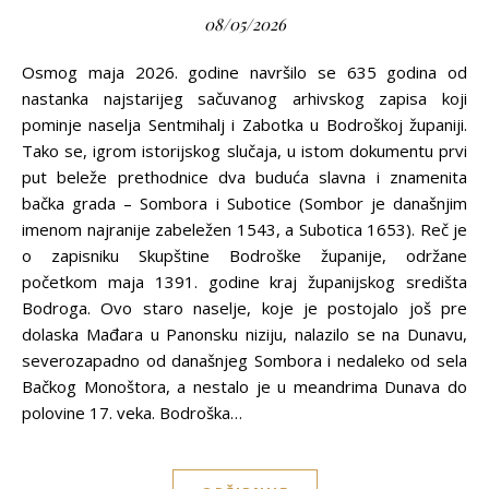
08/05/2026
Osmog maja 2026. godine navršilo se 635 godina od
nastanka najstarijeg sačuvanog arhivskog zapisa koji
pominje naselja Sentmihalj i Zabotka u Bodroškoj županiji.
Tako se, igrom istorijskog slučaja, u istom dokumentu prvi
put beleže prethodnice dva buduća slavna i znamenita
bačka grada – Sombora i Subotice (Sombor je današnjim
imenom najranije zabeležen 1543, a Subotica 1653). Reč je
o zapisniku Skupštine Bodroške županije, održane
početkom maja 1391. godine kraj županijskog središta
Bodroga. Ovo staro naselje, koje je postojalo još pre
dolaska Mađara u Panonsku niziju, nalazilo se na Dunavu,
severozapadno od današnjeg Sombora i nedaleko od sela
Bačkog Monoštora, a nestalo je u meandrima Dunava do
polovine 17. veka. Bodroška…