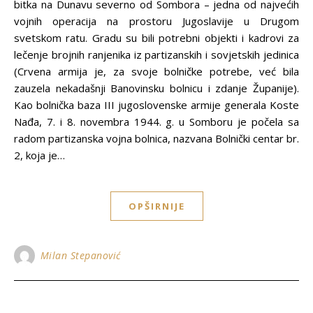
bitka na Dunavu severno od Sombora – jedna od najvećih
vojnih operacija na prostoru Jugoslavije u Drugom
svetskom ratu. Gradu su bili potrebni objekti i kadrovi za
lečenje brojnih ranjenika iz partizanskih i sovjetskih jedinica
(Crvena armija je, za svoje bolničke potrebe, već bila
zauzela nekadašnji Banovinsku bolnicu i zdanje Županije).
Kao bolnička baza III jugoslovenske armije generala Koste
Nađa, 7. i 8. novembra 1944. g. u Somboru je počela sa
radom partizanska vojna bolnica, nazvana Bolnički centar br.
2, koja je…
OPŠIRNIJE
Milan Stepanović