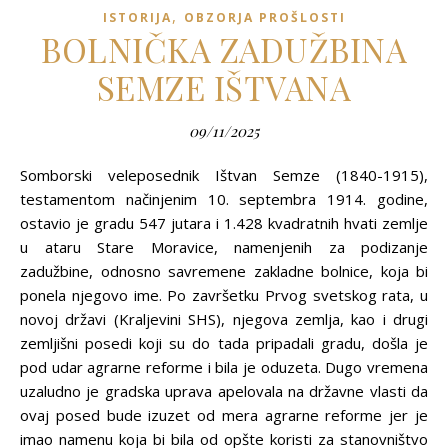
,
ISTORIJA
OBZORJA PROŠLOSTI
BOLNIČKA ZADUŽBINA
SEMZE IŠTVANA
09/11/2025
Somborski veleposednik Ištvan Semze (1840-1915),
testamentom načinjenim 10. septembra 1914. godine,
ostavio je gradu 547 jutara i 1.428 kvadratnih hvati zemlje
u ataru Stare Moravice, namenjenih za podizanje
zadužbine, odnosno savremene zakladne bolnice, koja bi
ponela njegovo ime. Po završetku Prvog svetskog rata, u
novoj državi (Kraljevini SHS), njegova zemlja, kao i drugi
zemljišni posedi koji su do tada pripadali gradu, došla je
pod udar agrarne reforme i bila je oduzeta. Dugo vremena
uzaludno je gradska uprava apelovala na državne vlasti da
ovaj posed bude izuzet od mera agrarne reforme jer je
imao namenu koja bi bila od opšte koristi za stanovništvo