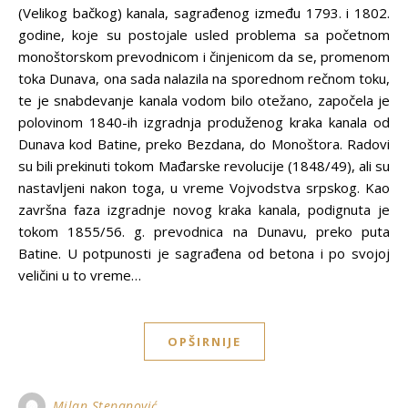
(Velikog bačkog) kanala, sagrađenog između 1793. i 1802.
godine, koje su postojale usled problema sa početnom
monoštorskom prevodnicom i činjenicom da se, promenom
toka Dunava, ona sada nalazila na sporednom rečnom toku,
te je snabdevanje kanala vodom bilo otežano, započela je
polovinom 1840-ih izgradnja produženog kraka kanala od
Dunava kod Batine, preko Bezdana, do Monoštora. Radovi
su bili prekinuti tokom Mađarske revolucije (1848/49), ali su
nastavljeni nakon toga, u vreme Vojvodstva srpskog. Kao
završna faza izgradnje novog kraka kanala, podignuta je
tokom 1855/56. g. prevodnica na Dunavu, preko puta
Batine. U potpunosti je sagrađena od betona i po svojoj
veličini u to vreme…
OPŠIRNIJE
Milan Stepanović