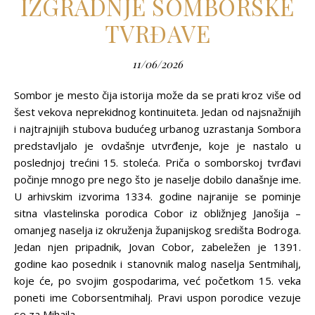
IZGRADNJE SOMBORSKE
TVRĐAVE
11/06/2026
Sombor je mesto čija istorija može da se prati kroz više od
šest vekova neprekidnog kontinuiteta. Jedan od najsnažnijih
i najtrajnijih stubova budućeg urbanog uzrastanja Sombora
predstavljalo je ovdašnje utvrđenje, koje je nastalo u
poslednjoj trećini 15. stoleća. Priča o somborskoj tvrđavi
počinje mnogo pre nego što je naselje dobilo današnje ime.
U arhivskim izvorima 1334. godine najranije se pominje
sitna vlastelinska porodica Cobor iz obližnjeg Janošija –
omanjeg naselja iz okruženja županijskog središta Bodroga.
Jedan njen pripadnik, Jovan Cobor, zabeležen je 1391.
godine kao posednik i stanovnik malog naselja Sentmihalj,
koje će, po svojim gospodarima, već početkom 15. veka
poneti ime Coborsentmihalj. Pravi uspon porodice vezuje
se za Mihaila…