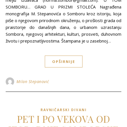
mejlu izdavača (norma.sombor@gmail.com). U TOM
SOMBORU… GRAD U PRIZMI STOLEĆA Nagrađena
monografija M. Stepanovića o Somboru kroz istoriju, koja
piše o njegovom prirodnom okruženju, o prošlosti grada od
praistorije do današnjih dana, o urbanom uzrastanju
Sombora, njegovoj arhitekturi, kulturi, prosveti, duhovnom
životu i prepoznatljivostima. Štampana je u zasebnoj…
OPŠIRNIJE
Milan Stepanović
RAVNIČARSKI DIVANI
PET I PO VEKOVA OD