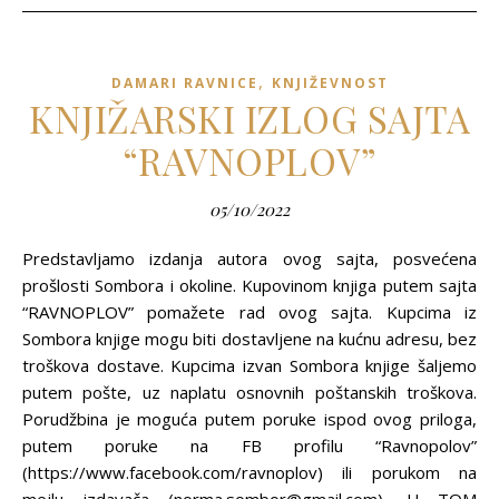
,
DAMARI RAVNICE
KNJIŽEVNOST
KNJIŽARSKI IZLOG SAJTA
“RAVNOPLOV”
05/10/2022
Predstavljamo izdanja autora ovog sajta, posvećena
prošlosti Sombora i okoline. Kupovinom knjiga putem sajta
“RAVNOPLOV” pomažete rad ovog sajta. Kupcima iz
Sombora knjige mogu biti dostavljene na kućnu adresu, bez
troškova dostave. Kupcima izvan Sombora knjige šaljemo
putem pošte, uz naplatu osnovnih poštanskih troškova.
Porudžbina je moguća putem poruke ispod ovog priloga,
putem poruke na FB profilu “Ravnopolov”
(https://www.facebook.com/ravnoplov) ili porukom na