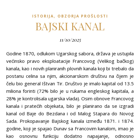
,
ISTORIJA
OBZORJA PROŠLOSTI
BAJSKI KANAL
11/10/2025
Godine 1870, odlukom Ugarskog sabora, država je ustupila
većinsko pravo eksploatacije Francovog (Velikog bačkog)
kanala, kao i novih planiranih plovnih kanala koji bi trebalo da
postanu celina sa njim, akcionarskom društvu na čijem je
čelu bio general Ištvan Tir. Društvo je imalo kapital od 13.5
miliona forinti (72% bilo je u rukama engleskog kapitala, a
28% je kontrolisala ugarska vlada). Osim obnove Francovog
kanala i pratećih objekata, bilo je planirano da se izgradi
kanal od Baje do Bezdana i od Malog Stapara do Novog
Sada. Prokopavanje Bajskog kanala između 1871. i 1874.
godine, koji je spajao Dunav sa Francovim kanalom, imao je
kao osnovnu funkciju dodatno napajanje, odnosno