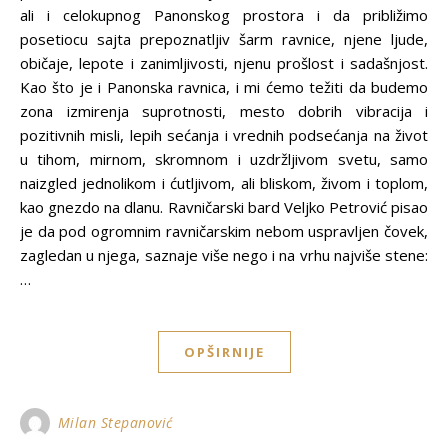
ali i celokupnog Panonskog prostora i da približimo
posetiocu sajta prepoznatljiv šarm ravnice, njene ljude,
običaje, lepote i zanimljivosti, njenu prošlost i sadašnjost.
Kao što je i Panonska ravnica, i mi ćemo težiti da budemo
zona izmirenja suprotnosti, mesto dobrih vibracija i
pozitivnih misli, lepih sećanja i vrednih podsećanja na život
u tihom, mirnom, skromnom i uzdržljivom svetu, samo
naizgled jednolikom i ćutljivom, ali bliskom, živom i toplom,
kao gnezdo na dlanu. Ravničarski bard Veljko Petrović pisao
je da pod ogromnim ravničarskim nebom uspravljen čovek,
zagledan u njega, saznaje više nego i na vrhu najviše stene:
…
OPŠIRNIJE
Milan Stepanović