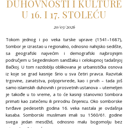
DUHOVNOSTI I KULTURE
U 16. I 17. STOLEĆU
20/03/2026
Tokom jednog i po veka turske uprave (1541–1687),
Sombor je izrastao u regionalno, odnosno nahijsko sedište,
sa geografski najvećim i demografski najbrojnijim
područjem u Segedinskom sandžaku i celokupnoj tadašnjoj
Bačkoj. U tom razdoblju oblikovana je urbanistička osnova
iz koje se grad kasnije širio u sva četiri pravca. Razvitak
trgovine, zanatstva, polјoprivrede, kao i prvih – tada još
samo islamskih duhovnih i prosvetnih ustanova – utemelјen
je takođe u to vreme, a to će kasniji stanovnici Sombora
primati kao zatečenu ili prirodnu činjenicu. Oko somborske
tvrđave pedesetih godina 16. veka nastala je ovdašnja
kasaba. Somborski muslimani imali su 1560/61. godine
svega jedan mesdžid, odnosno malu bogomolјu bez