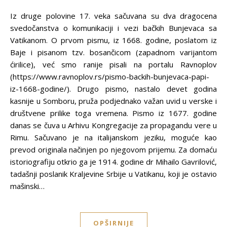
Iz druge polovine 17. veka sačuvana su dva dragocena
svedočanstva o komunikaciji i vezi bačkih Bunjevaca sa
Vatikanom. O prvom pismu, iz 1668. godine, poslatom iz
Baje i pisanom tzv. bosančicom (zapadnom varijantom
ćirilice), već smo ranije pisali na portalu Ravnoplov
(https://www.ravnoplov.rs/pismo-backih-bunjevaca-papi-
iz-1668-godine/). Drugo pismo, nastalo devet godina
kasnije u Somboru, pruža podjednako važan uvid u verske i
društvene prilike toga vremena. Pismo iz 1677. godine
danas se čuva u Arhivu Kongregacije za propagandu vere u
Rimu. Sačuvano je na italijanskom jeziku, moguće kao
prevod originala načinjen po njegovom prijemu. Za domaću
istoriografiju otkrio ga je 1914. godine dr Mihailo Gavrilović,
tadašnji poslanik Kraljevine Srbije u Vatikanu, koji je ostavio
mašinski…
OPŠIRNIJE