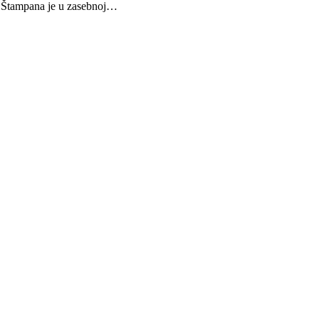
a. Štampana je u zasebnoj…