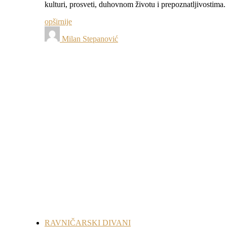
kulturi, prosveti, duhovnom životu i prepoznatljivostim
opširnije
Milan Stepanović
RAVNIČARSKI DIVANI