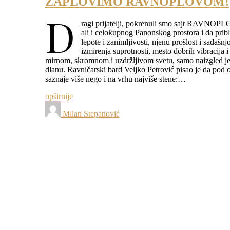
ZAPLOVIMO RAVNOPLOVOM!
D
ragi prijatelji, pokrenuli smo sajt RAVNOPLO
ali i celokupnog Panonskog prostora i da pribl
lepote i zanimljivosti, njenu prošlost i sadašn
izmirenja suprotnosti, mesto dobrih vibracija i
mirnom, skromnom i uzdržljivom svetu, samo naizgled jed
dlanu. Ravničarski bard Veljko Petrović pisao je da po
saznaje više nego i na vrhu najviše stene:…
opširnije
Milan Stepanović