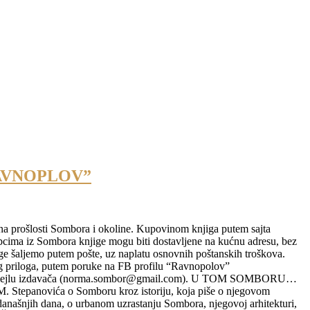
RAVNOPLOV”
ena prošlosti Sombora i okoline. Kupovinom knjiga putem sajta
a iz Sombora knjige mogu biti dostavljene na kućnu adresu, bez
e šaljemo putem pošte, uz naplatu osnovnih poštanskih troškova.
 priloga, putem poruke na FB profilu “Ravnopolov”
 na mejlu izdavača (norma.sombor@gmail.com). U TOM SOMBORU…
epanovića o Somboru kroz istoriju, koja piše o njegovom
 današnjih dana, o urbanom uzrastanju Sombora, njegovoj arhitekturi,