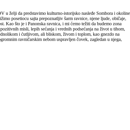
V u želji da predstavimo kulturno-istorijsko nasleđe Sombora i okoline
ižimo posetiocu sajta prepoznatljiv šarm ravnice, njene ljude, običaje,
jost. Kao što je i Panonska ravnica, i mi ćemo težiti da budemo zona
 pozitivnih misli, lepih sećanja i vrednih podsećanja na život u tihom,
nolikom i ćutljivom, ali bliskom, živom i toplom, kao gnezdo na
d ogromnim ravničarskim nebom uspravljen čovek, zagledan u njega,