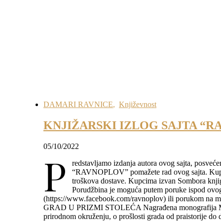
DAMARI RAVNICE
,
Književnost
KNJIŽARSKI IZLOG SAJTA “
05/10/2022
P
redstavljamo izdanja autora ovog sajta, posveć
“RAVNOPLOV” pomažete rad ovog sajta. Kupcim
troškova dostave. Kupcima izvan Sombora knjig
Porudžbina je moguća putem poruke ispod ovog
(https://www.facebook.com/ravnoplov) ili porukom
GRAD U PRIZMI STOLEĆA Nagrađena monografija M. St
prirodnom okruženju, o prošlosti grada od praistorije do