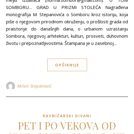
mejlu izdavača (norma.sombor@gmail.com). U TOM
SOMBORU… GRAD U PRIZMI STOLEĆA Nagrađena
monografija M. Stepanovića o Somboru kroz istoriju, koja
piše o njegovom prirodnom okruženju, o prošlosti grada od
praistorije do današnjih dana, o urbanom uzrastanju
Sombora, njegovoj arhitekturi, kulturi, prosveti, duhovnom
životu i prepoznatljivostima. Štampana je u zasebnoj…
OPŠIRNIJE
Milan Stepanović
RAVNIČARSKI DIVANI
PET I PO VEKOVA OD