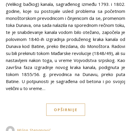
(Velikog bačkog) kanala, sagrađenog između 1793. i 1802.
godine, koje su postojale usled problema sa početnom
monoštorskom prevodnicom i činjenicom da se, promenom
toka Dunava, ona sada nalazila na sporednom rečnom toku,
te je snabdevanje kanala vodom bilo otežano, započela je
polovinom 1840-ih izgradnja produženog kraka kanala od
Dunava kod Batine, preko Bezdana, do Monoštora. Radovi
su bili prekinuti tokom Mađarske revolucije (1848/49), ali su
nastavljeni nakon toga, u vreme Vojvodstva srpskog. Kao
završna faza izgradnje novog kraka kanala, podignuta je
tokom 1855/56. g. prevodnica na Dunavu, preko puta
Batine. U potpunosti je sagrađena od betona i po svojoj
veličini u to vreme…
OPŠIRNIJE
Milan Stepanović