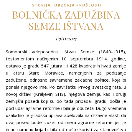
,
ISTORIJA
OBZORJA PROŠLOSTI
BOLNIČKA ZADUŽBINA
SEMZE IŠTVANA
09/11/2025
Somborski veleposednik Ištvan Semze (1840-1915),
testamentom načinjenim 10. septembra 1914. godine,
ostavio je gradu 547 jutara i 1.428 kvadratnih hvati zemlje
u ataru Stare Moravice, namenjenih za podizanje
zadužbine, odnosno savremene zakladne bolnice, koja bi
ponela njegovo ime. Po završetku Prvog svetskog rata, u
novoj državi (Kraljevini SHS), njegova zemlja, kao i drugi
zemljišni posedi koji su do tada pripadali gradu, došla je
pod udar agrarne reforme i bila je oduzeta. Dugo vremena
uzaludno je gradska uprava apelovala na državne vlasti da
ovaj posed bude izuzet od mera agrarne reforme jer je
imao namenu koja bi bila od opšte koristi za stanovništvo