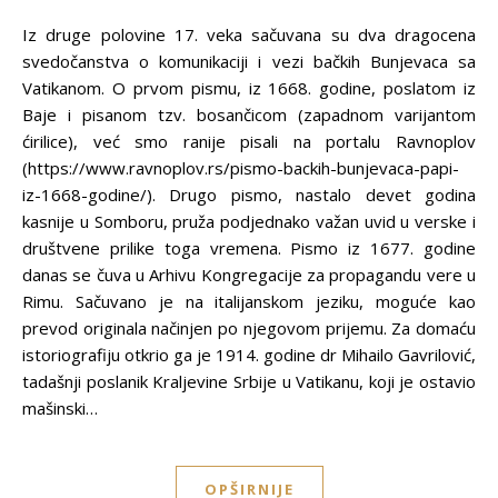
Iz druge polovine 17. veka sačuvana su dva dragocena
svedočanstva o komunikaciji i vezi bačkih Bunjevaca sa
Vatikanom. O prvom pismu, iz 1668. godine, poslatom iz
Baje i pisanom tzv. bosančicom (zapadnom varijantom
ćirilice), već smo ranije pisali na portalu Ravnoplov
(https://www.ravnoplov.rs/pismo-backih-bunjevaca-papi-
iz-1668-godine/). Drugo pismo, nastalo devet godina
kasnije u Somboru, pruža podjednako važan uvid u verske i
društvene prilike toga vremena. Pismo iz 1677. godine
danas se čuva u Arhivu Kongregacije za propagandu vere u
Rimu. Sačuvano je na italijanskom jeziku, moguće kao
prevod originala načinjen po njegovom prijemu. Za domaću
istoriografiju otkrio ga je 1914. godine dr Mihailo Gavrilović,
tadašnji poslanik Kraljevine Srbije u Vatikanu, koji je ostavio
mašinski…
OPŠIRNIJE