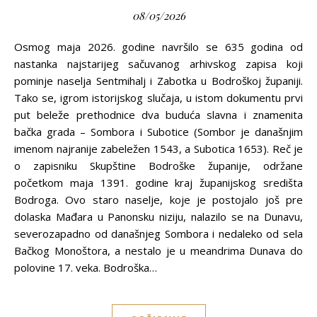
08/05/2026
Osmog maja 2026. godine navršilo se 635 godina od
nastanka najstarijeg sačuvanog arhivskog zapisa koji
pominje naselja Sentmihalj i Zabotka u Bodroškoj županiji.
Tako se, igrom istorijskog slučaja, u istom dokumentu prvi
put beleže prethodnice dva buduća slavna i znamenita
bačka grada – Sombora i Subotice (Sombor je današnjim
imenom najranije zabeležen 1543, a Subotica 1653). Reč je
o zapisniku Skupštine Bodroške županije, održane
početkom maja 1391. godine kraj županijskog središta
Bodroga. Ovo staro naselje, koje je postojalo još pre
dolaska Mađara u Panonsku niziju, nalazilo se na Dunavu,
severozapadno od današnjeg Sombora i nedaleko od sela
Bačkog Monoštora, a nestalo je u meandrima Dunava do
polovine 17. veka. Bodroška…