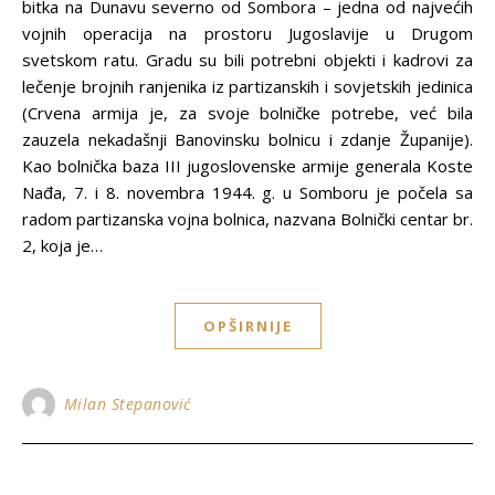
bitka na Dunavu severno od Sombora – jedna od najvećih
vojnih operacija na prostoru Jugoslavije u Drugom
svetskom ratu. Gradu su bili potrebni objekti i kadrovi za
lečenje brojnih ranjenika iz partizanskih i sovjetskih jedinica
(Crvena armija je, za svoje bolničke potrebe, već bila
zauzela nekadašnji Banovinsku bolnicu i zdanje Županije).
Kao bolnička baza III jugoslovenske armije generala Koste
Nađa, 7. i 8. novembra 1944. g. u Somboru je počela sa
radom partizanska vojna bolnica, nazvana Bolnički centar br.
2, koja je…
OPŠIRNIJE
Milan Stepanović