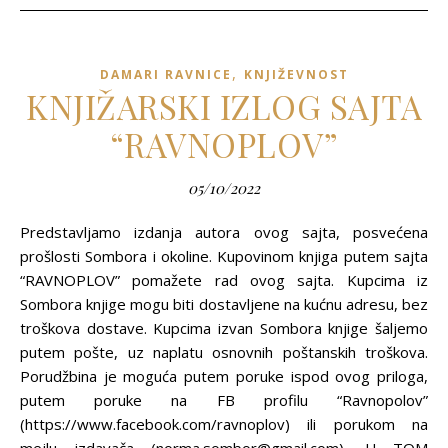
,
DAMARI RAVNICE
KNJIŽEVNOST
KNJIŽARSKI IZLOG SAJTA
“RAVNOPLOV”
05/10/2022
Predstavljamo izdanja autora ovog sajta, posvećena
prošlosti Sombora i okoline. Kupovinom knjiga putem sajta
“RAVNOPLOV” pomažete rad ovog sajta. Kupcima iz
Sombora knjige mogu biti dostavljene na kućnu adresu, bez
troškova dostave. Kupcima izvan Sombora knjige šaljemo
putem pošte, uz naplatu osnovnih poštanskih troškova.
Porudžbina je moguća putem poruke ispod ovog priloga,
putem poruke na FB profilu “Ravnopolov”
(https://www.facebook.com/ravnoplov) ili porukom na