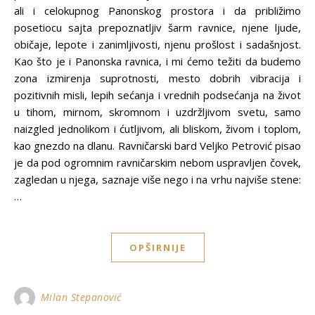
ali i celokupnog Panonskog prostora i da približimo
posetiocu sajta prepoznatljiv šarm ravnice, njene ljude,
običaje, lepote i zanimljivosti, njenu prošlost i sadašnjost.
Kao što je i Panonska ravnica, i mi ćemo težiti da budemo
zona izmirenja suprotnosti, mesto dobrih vibracija i
pozitivnih misli, lepih sećanja i vrednih podsećanja na život
u tihom, mirnom, skromnom i uzdržljivom svetu, samo
naizgled jednolikom i ćutljivom, ali bliskom, živom i toplom,
kao gnezdo na dlanu. Ravničarski bard Veljko Petrović pisao
je da pod ogromnim ravničarskim nebom uspravljen čovek,
zagledan u njega, saznaje više nego i na vrhu najviše stene:
…
OPŠIRNIJE
Milan Stepanović