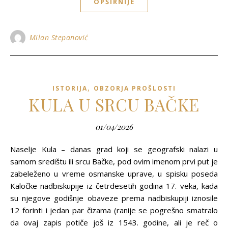
OPŠIRNIJE
Milan Stepanović
,
ISTORIJA
OBZORJA PROŠLOSTI
KULA U SRCU BAČKE
01/04/2026
Naselje Kula – danas grad koji se geografski nalazi u
samom središtu ili srcu Bačke, pod ovim imenom prvi put je
zabeleženo u vreme osmanske uprave, u spisku poseda
Kaločke nadbiskupije iz četrdesetih godina 17. veka, kada
su njegove godišnje obaveze prema nadbiskupiji iznosile
12 forinti i jedan par čizama (ranije se pogrešno smatralo
da ovaj zapis potiče još iz 1543. godine, ali je reč o