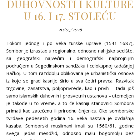
DUHOVNOSTI I KULTURE
U 16. I 17. STOLEĆU
20/03/2026
Tokom jednog i po veka turske uprave (1541–1687),
Sombor je izrastao u regionalno, odnosno nahijsko sedište,
sa geografski najvećim i demografski najbrojnijim
područjem u Segedinskom sandžaku i celokupnoj tadašnjoj
Bačkoj. U tom razdoblju oblikovana je urbanistička osnova
iz koje se grad kasnije širio u sva četiri pravca. Razvitak
trgovine, zanatstva, polјoprivrede, kao i prvih – tada još
samo islamskih duhovnih i prosvetnih ustanova – utemelјen
je takođe u to vreme, a to će kasniji stanovnici Sombora
primati kao zatečenu ili prirodnu činjenicu. Oko somborske
tvrđave pedesetih godina 16. veka nastala je ovdašnja
kasaba. Somborski muslimani imali su 1560/61. godine
svega jedan mesdžid, odnosno malu bogomolјu bez