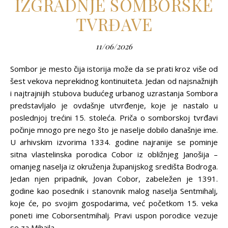
IZGRADNJE SOMBORSKE
TVRĐAVE
11/06/2026
Sombor je mesto čija istorija može da se prati kroz više od
šest vekova neprekidnog kontinuiteta. Jedan od najsnažnijih
i najtrajnijih stubova budućeg urbanog uzrastanja Sombora
predstavljalo je ovdašnje utvrđenje, koje je nastalo u
poslednjoj trećini 15. stoleća. Priča o somborskoj tvrđavi
počinje mnogo pre nego što je naselje dobilo današnje ime.
U arhivskim izvorima 1334. godine najranije se pominje
sitna vlastelinska porodica Cobor iz obližnjeg Janošija –
omanjeg naselja iz okruženja županijskog središta Bodroga.
Jedan njen pripadnik, Jovan Cobor, zabeležen je 1391.
godine kao posednik i stanovnik malog naselja Sentmihalj,
koje će, po svojim gospodarima, već početkom 15. veka
poneti ime Coborsentmihalj. Pravi uspon porodice vezuje
se za Mihaila…