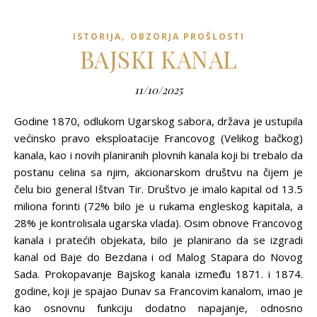
,
ISTORIJA
OBZORJA PROŠLOSTI
BAJSKI KANAL
11/10/2025
Godine 1870, odlukom Ugarskog sabora, država je ustupila
većinsko pravo eksploatacije Francovog (Velikog bačkog)
kanala, kao i novih planiranih plovnih kanala koji bi trebalo da
postanu celina sa njim, akcionarskom društvu na čijem je
čelu bio general Ištvan Tir. Društvo je imalo kapital od 13.5
miliona forinti (72% bilo je u rukama engleskog kapitala, a
28% je kontrolisala ugarska vlada). Osim obnove Francovog
kanala i pratećih objekata, bilo je planirano da se izgradi
kanal od Baje do Bezdana i od Malog Stapara do Novog
Sada. Prokopavanje Bajskog kanala između 1871. i 1874.
godine, koji je spajao Dunav sa Francovim kanalom, imao je
kao osnovnu funkciju dodatno napajanje, odnosno