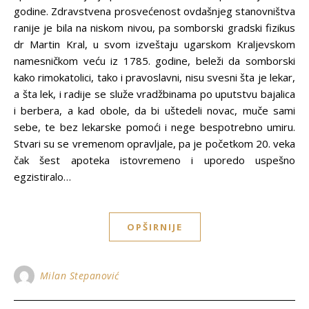
godine. Zdravstvena prosvećenost ovdašnjeg stanovništva
ranije je bila na niskom nivou, pa somborski gradski fizikus
dr Martin Kral, u svom izveštaju ugarskom Kraljevskom
namesničkom veću iz 1785. godine, beleži da somborski
kako rimokatolici, tako i pravoslavni, nisu svesni šta je lekar,
a šta lek, i radije se služe vradžbinama po uputstvu bajalica
i berbera, a kad obole, da bi uštedeli novac, muče sami
sebe, te bez lekarske pomoći i nege bespotrebno umiru.
Stvari su se vremenom opravljale, pa je početkom 20. veka
čak šest apoteka istovremeno i uporedo uspešno
egzistiralo…
OPŠIRNIJE
Milan Stepanović