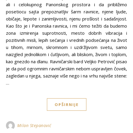
ali i celokupnog Panonskog prostora i da približimo
posetiocu sajta prepoznatljiv šarm ravnice, njene ljude,
običaje, lepote i zanimljivosti, njenu prošlost i sadašnjost.
Kao što je i Panonska ravnica, i mi ćemo težiti da budemo
zona izmirenja suprotnosti, mesto dobrih vibracija i
pozitivnih misli, lepih sećanja i vrednih podsećanja na život
u tihom, mirnom, skromnom i uzdržljivom svetu, samo
naizgled jednolikom i ćutljivom, ali bliskom, živom i toplom,
kao gnezdo na dlanu. Ravničarski bard Veljko Petrović pisao
je da pod ogromnim ravničarskim nebom uspravljen čovek,
zagledan u njega, saznaje više nego i na vrhu najviše stene:
…
OPŠIRNIJE
Milan Stepanović