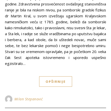
godine. Zdravstvena prosvećenost ovdašnjeg stanovništva
ranije je bila na niskom nivou, pa somborski gradski fizikus
dr Martin Kral, u svom izveštaju ugarskom Kraljevskom
namesničkom veću iz 1785. godine, beleži da somborski
kako rimokatolici, tako i pravoslavni, nisu svesni šta je lekar,
a šta lek, i radije se služe vradžbinama po uputstvu bajalica
i berbera, a kad obole, da bi uštedeli novac, muče sami
sebe, te bez lekarske pomoći i nege bespotrebno umiru.
Stvari su se vremenom opravljale, pa je početkom 20. veka
čak šest apoteka istovremeno i uporedo uspešno
egzistiralo…
OPŠIRNIJE
Milan Stepanović