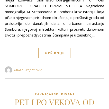
mejlu izdavača (norma.sombor@gmail.com). U TOM
SOMBORU… GRAD U PRIZMI STOLEĆA Nagrađena
monografija M. Stepanovića o Somboru kroz istoriju, koja
piše o njegovom prirodnom okruženju, o prošlosti grada od
praistorije do današnjih dana, o urbanom uzrastanju
Sombora, njegovoj arhitekturi, kulturi, prosveti, duhovnom
životu i prepoznatljivostima. Štampana je u zasebnoj…
OPŠIRNIJE
Milan Stepanović
RAVNIČARSKI DIVANI
PET I PO VEKOVA OD