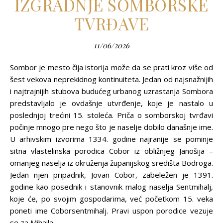
IZGRADNJE SOMBORSKE
TVRĐAVE
11/06/2026
Sombor je mesto čija istorija može da se prati kroz više od
šest vekova neprekidnog kontinuiteta. Jedan od najsnažnijih
i najtrajnijih stubova budućeg urbanog uzrastanja Sombora
predstavljalo je ovdašnje utvrđenje, koje je nastalo u
poslednjoj trećini 15. stoleća. Priča o somborskoj tvrđavi
počinje mnogo pre nego što je naselje dobilo današnje ime.
U arhivskim izvorima 1334. godine najranije se pominje
sitna vlastelinska porodica Cobor iz obližnjeg Janošija –
omanjeg naselja iz okruženja županijskog središta Bodroga.
Jedan njen pripadnik, Jovan Cobor, zabeležen je 1391.
godine kao posednik i stanovnik malog naselja Sentmihalj,
koje će, po svojim gospodarima, već početkom 15. veka
poneti ime Coborsentmihalj. Pravi uspon porodice vezuje
se za Mihaila…