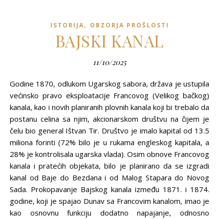
,
ISTORIJA
OBZORJA PROŠLOSTI
BAJSKI KANAL
11/10/2025
Godine 1870, odlukom Ugarskog sabora, država je ustupila
većinsko pravo eksploatacije Francovog (Velikog bačkog)
kanala, kao i novih planiranih plovnih kanala koji bi trebalo da
postanu celina sa njim, akcionarskom društvu na čijem je
čelu bio general Ištvan Tir. Društvo je imalo kapital od 13.5
miliona forinti (72% bilo je u rukama engleskog kapitala, a
28% je kontrolisala ugarska vlada). Osim obnove Francovog
kanala i pratećih objekata, bilo je planirano da se izgradi
kanal od Baje do Bezdana i od Malog Stapara do Novog
Sada. Prokopavanje Bajskog kanala između 1871. i 1874.
godine, koji je spajao Dunav sa Francovim kanalom, imao je
kao osnovnu funkciju dodatno napajanje, odnosno