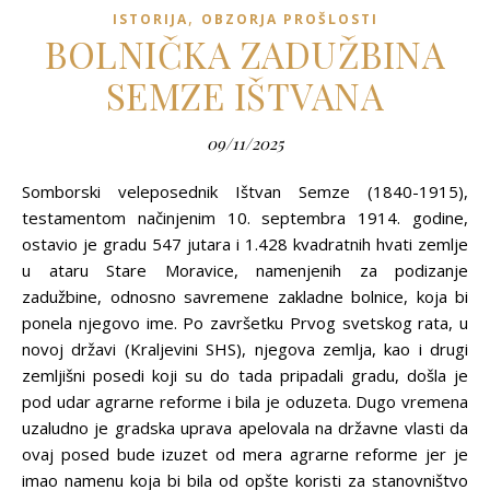
,
ISTORIJA
OBZORJA PROŠLOSTI
BOLNIČKA ZADUŽBINA
SEMZE IŠTVANA
09/11/2025
Somborski veleposednik Ištvan Semze (1840-1915),
testamentom načinjenim 10. septembra 1914. godine,
ostavio je gradu 547 jutara i 1.428 kvadratnih hvati zemlje
u ataru Stare Moravice, namenjenih za podizanje
zadužbine, odnosno savremene zakladne bolnice, koja bi
ponela njegovo ime. Po završetku Prvog svetskog rata, u
novoj državi (Kraljevini SHS), njegova zemlja, kao i drugi
zemljišni posedi koji su do tada pripadali gradu, došla je
pod udar agrarne reforme i bila je oduzeta. Dugo vremena
uzaludno je gradska uprava apelovala na državne vlasti da
ovaj posed bude izuzet od mera agrarne reforme jer je
imao namenu koja bi bila od opšte koristi za stanovništvo