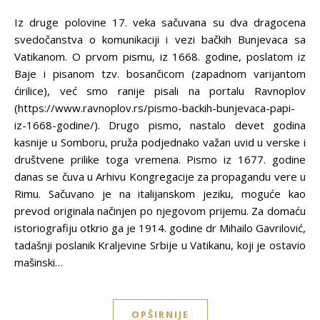
Iz druge polovine 17. veka sačuvana su dva dragocena
svedočanstva o komunikaciji i vezi bačkih Bunjevaca sa
Vatikanom. O prvom pismu, iz 1668. godine, poslatom iz
Baje i pisanom tzv. bosančicom (zapadnom varijantom
ćirilice), već smo ranije pisali na portalu Ravnoplov
(https://www.ravnoplov.rs/pismo-backih-bunjevaca-papi-
iz-1668-godine/). Drugo pismo, nastalo devet godina
kasnije u Somboru, pruža podjednako važan uvid u verske i
društvene prilike toga vremena. Pismo iz 1677. godine
danas se čuva u Arhivu Kongregacije za propagandu vere u
Rimu. Sačuvano je na italijanskom jeziku, moguće kao
prevod originala načinjen po njegovom prijemu. Za domaću
istoriografiju otkrio ga je 1914. godine dr Mihailo Gavrilović,
tadašnji poslanik Kraljevine Srbije u Vatikanu, koji je ostavio
mašinski…
OPŠIRNIJE