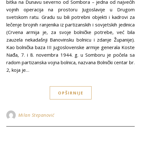
bitka na Dunavu severno od Sombora – jedna od najvećih
vojnih operacija na prostoru Jugoslavije u Drugom
svetskom ratu. Gradu su bili potrebni objekti i kadrovi za
lečenje brojnih ranjenika iz partizanskih i sovjetskih jedinica
(Crvena armija je, za svoje bolničke potrebe, već bila
zauzela nekadašnji Banovinsku bolnicu i zdanje Županije).
Kao bolnička baza III jugoslovenske armije generala Koste
Nađa, 7. i 8. novembra 1944. g. u Somboru je počela sa
radom partizanska vojna bolnica, nazvana Bolnički centar br.
2, koja je…
OPŠIRNIJE
Milan Stepanović