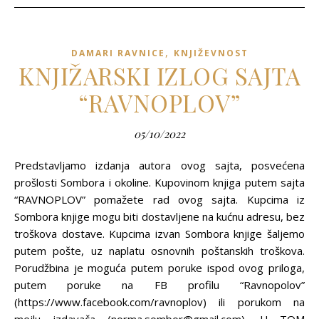
,
DAMARI RAVNICE
KNJIŽEVNOST
KNJIŽARSKI IZLOG SAJTA
“RAVNOPLOV”
05/10/2022
Predstavljamo izdanja autora ovog sajta, posvećena
prošlosti Sombora i okoline. Kupovinom knjiga putem sajta
“RAVNOPLOV” pomažete rad ovog sajta. Kupcima iz
Sombora knjige mogu biti dostavljene na kućnu adresu, bez
troškova dostave. Kupcima izvan Sombora knjige šaljemo
putem pošte, uz naplatu osnovnih poštanskih troškova.
Porudžbina je moguća putem poruke ispod ovog priloga,
putem poruke na FB profilu “Ravnopolov”
(https://www.facebook.com/ravnoplov) ili porukom na