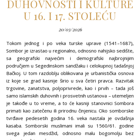
DUHOVNOSTI I KULTURE
U 16. I 17. STOLEĆU
20/03/2026
Tokom jednog i po veka turske uprave (1541–1687),
Sombor je izrastao u regionalno, odnosno nahijsko sedište,
sa geografski najvećim i demografski najbrojnijim
područjem u Segedinskom sandžaku i celokupnoj tadašnjoj
Bačkoj. U tom razdoblju oblikovana je urbanistička osnova
iz koje se grad kasnije širio u sva četiri pravca. Razvitak
trgovine, zanatstva, polјoprivrede, kao i prvih – tada još
samo islamskih duhovnih i prosvetnih ustanova – utemelјen
je takođe u to vreme, a to će kasniji stanovnici Sombora
primati kao zatečenu ili prirodnu činjenicu. Oko somborske
tvrđave pedesetih godina 16. veka nastala je ovdašnja
kasaba. Somborski muslimani imali su 1560/61. godine
svega jedan mesdžid, odnosno malu bogomolјu bez