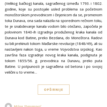
(Velikog bačkog) kanala, sagrađenog između 1793. i 1802.
godine, koje su postojale usled problema sa početnom
monoštorskom prevodnicom i činjenicom da se, promenom
toka Dunava, ona sada nalazila na sporednom rečnom toku,
te je snabdevanje kanala vodom bilo otežano, započela je
polovinom 1840-ih izgradnja produženog kraka kanala od
Dunava kod Batine, preko Bezdana, do Monoštora. Radovi
su bili prekinuti tokom Mađarske revolucije (1848/49), ali su
nastavljeni nakon toga, u vreme Vojvodstva srpskog. Kao
završna faza izgradnje novog kraka kanala, podignuta je
tokom 1855/56. g. prevodnica na Dunavu, preko puta
Batine. U potpunosti je sagrađena od betona i po svojoj
veličini u to vreme…
OPŠIRNIJE
Milan Stepanović