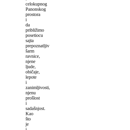
celokupnog
Panonskog
prostora
i
da
približimo
posetiocu
sajta
prepoznatljiv
šarm
ravnice,
njene
ljude,
običaje,
lepote
i
zanimljivosti,
njenu
prošlost
i
sadašnjost.
Kao
što
je
i