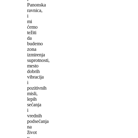
Panonska
ravnica,
i
mi
ćemo
težiti
da
budemo
zona
izmirenja
suprotnosti,
mesto
dobrih
vibracija
i
pozitivnih
misli,
lepih
sećanja
i
vrednih
podsećanja
na
život
u