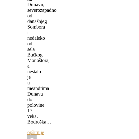
Dunavu,
severozapadno
od
današnjeg
Sombora
i
nedaleko
od
sela
Bačkog
Monoštora,
a
nestalo
je
u
meandrima
Dunava
do
polovine
17.
veka.
Bodroška…
opširnije