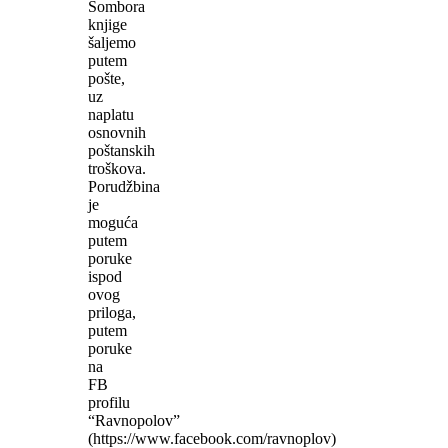
Sombora
knjige
šaljemo
putem
pošte,
uz
naplatu
osnovnih
poštanskih
troškova.
Porudžbina
je
moguća
putem
poruke
ispod
ovog
priloga,
putem
poruke
na
FB
profilu
“Ravnopolov”
(https://www.facebook.com/ravnoplov)