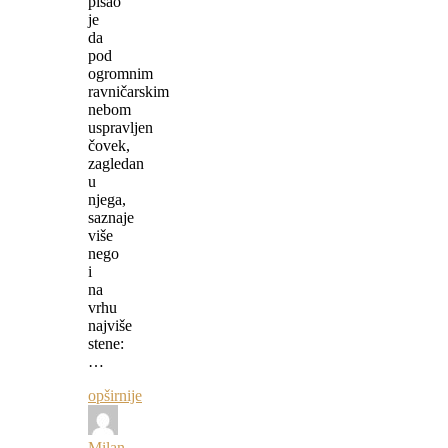
pisao
je
da
pod
ogromnim
ravničarskim
nebom
uspravljen
čovek,
zagledan
u
njega,
saznaje
više
nego
i
na
vrhu
najviše
stene:
…
opširnije
Milan