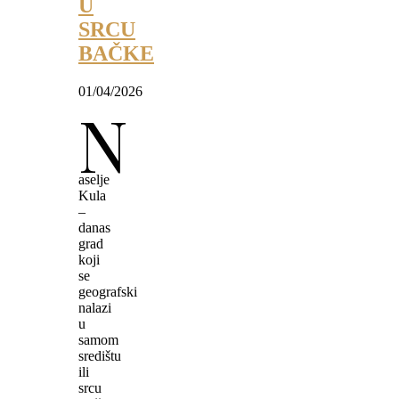
U
SRCU
BAČKE
01/04/2026
N
aselje
Kula
–
danas
grad
koji
se
geografski
nalazi
u
samom
središtu
ili
srcu