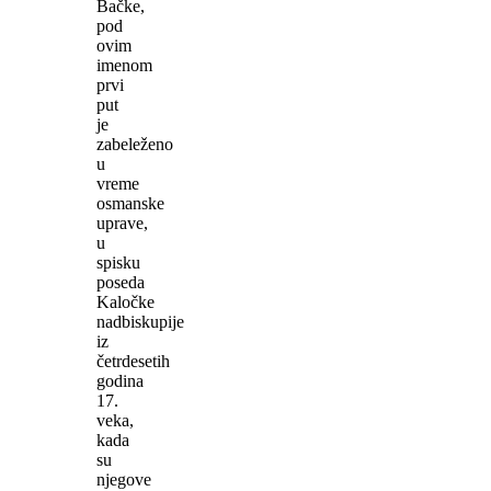
Bačke,
pod
ovim
imenom
prvi
put
je
zabeleženo
u
vreme
osmanske
uprave,
u
spisku
poseda
Kaločke
nadbiskupije
iz
četrdesetih
godina
17.
veka,
kada
su
njegove