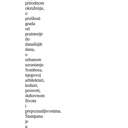
prirodnom
okruženju,
o
prošlosti
grada
od
praistorije
do
današnjih
dana,
o
urbanom
uzrastanju
Sombora,
njegovoj
arhitekturi,
kulturi,
prosveti,
duhovnom
životu
i
prepoznatljivostima.
Štampana
je
u