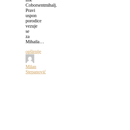
Coborsentmihalj.
Pravi
uspon
porodice
vezuje
se
za
Mihaila…
opširnije
Milan
Stepanović