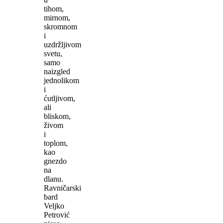
tihom,
mirnom,
skromnom
i
uzdržljivom
svetu,
samo
naizgled
jednolikom
i
ćutljivom,
ali
bliskom,
živom
i
toplom,
kao
gnezdo
na
dlanu.
Ravničarski
bard
Veljko
Petrović