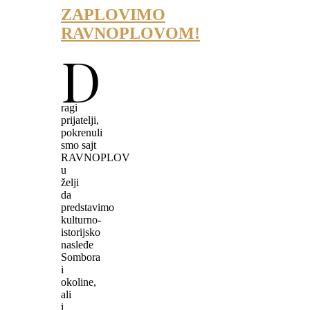
ZAPLOVIMO
RAVNOPLOVOM!
D
ragi
prijatelji,
pokrenuli
smo sajt
RAVNOPLOV
u
želji
da
predstavimo
kulturno-
istorijsko
nasleđe
Sombora
i
okoline,
ali
i