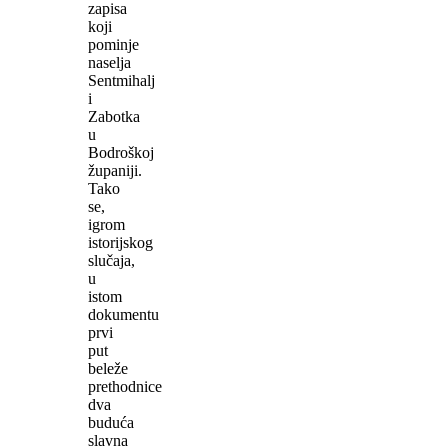
zapisa
koji
pominje
naselja
Sentmihalj
i
Zabotka
u
Bodroškoj
županiji.
Tako
se,
igrom
istorijskog
slučaja,
u
istom
dokumentu
prvi
put
beleže
prethodnice
dva
buduća
slavna