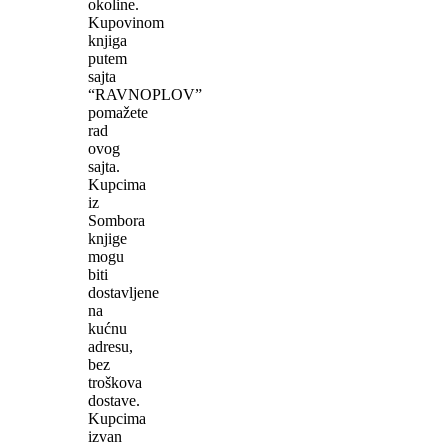
okoline.
Kupovinom
knjiga
putem
sajta
“RAVNOPLOV”
pomažete
rad
ovog
sajta.
Kupcima
iz
Sombora
knjige
mogu
biti
dostavljene
na
kućnu
adresu,
bez
troškova
dostave.
Kupcima
izvan