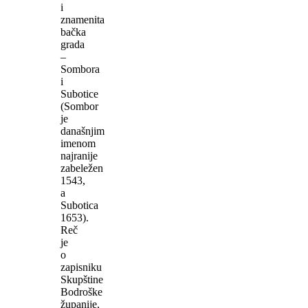
i
znamenita
bačka
grada
–
Sombora
i
Subotice
(Sombor
je
današnjim
imenom
najranije
zabeležen
1543,
a
Subotica
1653).
Reč
je
o
zapisniku
Skupštine
Bodroške
županije,