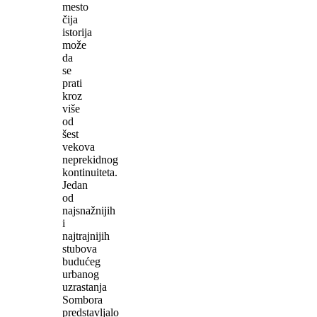
mesto
čija
istorija
može
da
se
prati
kroz
više
od
šest
vekova
neprekidnog
kontinuiteta.
Jedan
od
najsnažnijih
i
najtrajnijih
stubova
budućeg
urbanog
uzrastanja
Sombora
predstavljalo