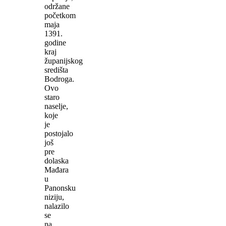
održane
početkom
maja
1391.
godine
kraj
županijskog
središta
Bodroga.
Ovo
staro
naselje,
koje
je
postojalo
još
pre
dolaska
Mađara
u
Panonsku
niziju,
nalazilo
se
na