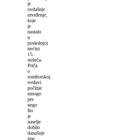
je
ovdašnje
utvrđenje,
koje
je
nastalo
u
poslednjoj
trećini
15.
stoleća.
Priča
o
somborskoj
tvrđavi
počinje
mnogo
pre
nego
što
je
naselje
dobilo
današnje
ime.