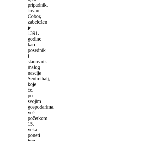
pripadnik,
Jovan
Cobor,
zabeležen
je
1391.
godine
kao
posednik
i
stanovnik
malog
naselja
Sentmihalj,
koje
će,
po
svojim
gospodarima,
već
početkom
15.
veka
poneti
ime