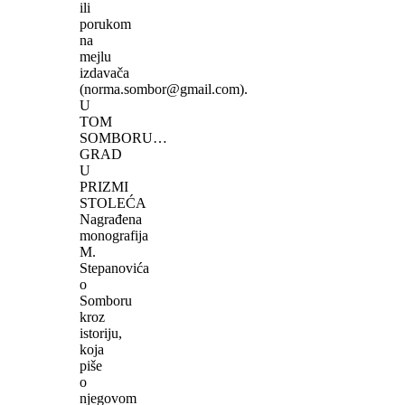
ili
porukom
na
mejlu
izdavača
(norma.sombor@gmail.com).
U
TOM
SOMBORU…
GRAD
U
PRIZMI
STOLEĆA
Nagrađena
monografija
M.
Stepanovića
o
Somboru
kroz
istoriju,
koja
piše
o
njegovom