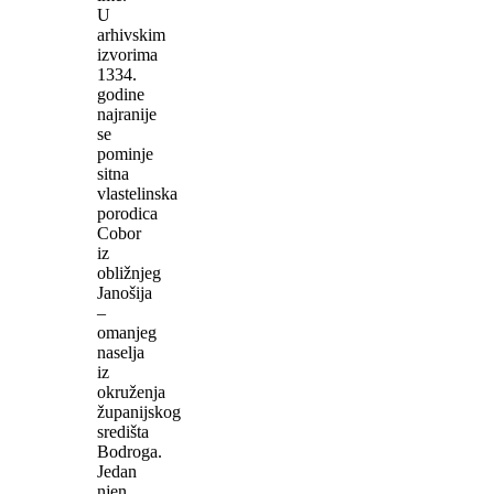
U
arhivskim
izvorima
1334.
godine
najranije
se
pominje
sitna
vlastelinska
porodica
Cobor
iz
obližnjeg
Janošija
–
omanjeg
naselja
iz
okruženja
županijskog
središta
Bodroga.
Jedan
njen