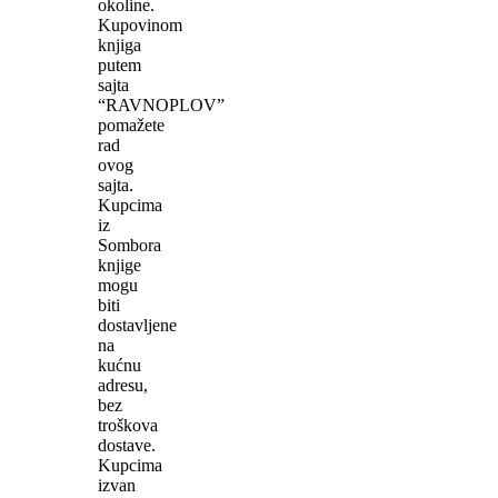
okoline.
Kupovinom
knjiga
putem
sajta
“RAVNOPLOV”
pomažete
rad
ovog
sajta.
Kupcima
iz
Sombora
knjige
mogu
biti
dostavljene
na
kućnu
adresu,
bez
troškova
dostave.
Kupcima
izvan