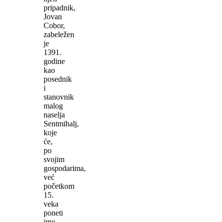
pripadnik,
Jovan
Cobor,
zabeležen
je
1391.
godine
kao
posednik
i
stanovnik
malog
naselja
Sentmihalj,
koje
će,
po
svojim
gospodarima,
već
početkom
15.
veka
poneti
ime