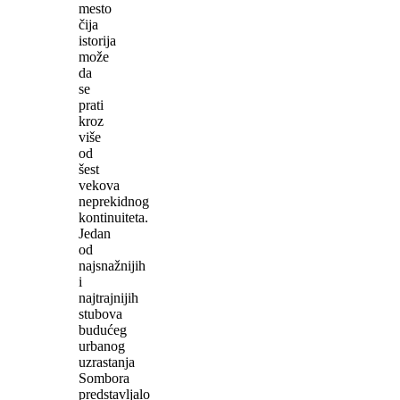
mesto
čija
istorija
može
da
se
prati
kroz
više
od
šest
vekova
neprekidnog
kontinuiteta.
Jedan
od
najsnažnijih
i
najtrajnijih
stubova
budućeg
urbanog
uzrastanja
Sombora
predstavljalo