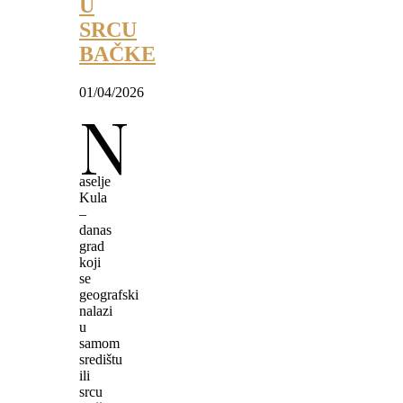
U
SRCU
BAČKE
01/04/2026
N
aselje
Kula
–
danas
grad
koji
se
geografski
nalazi
u
samom
središtu
ili
srcu