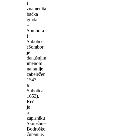
i
znamenita
bačka
grada
–
Sombora
i
Subotice
(Sombor
je
današnjim
imenom
najranije
zabeležen
1543,
a
Subotica
1653).
Reč
je
o
zapisniku
Skupštine
Bodroške
županije,