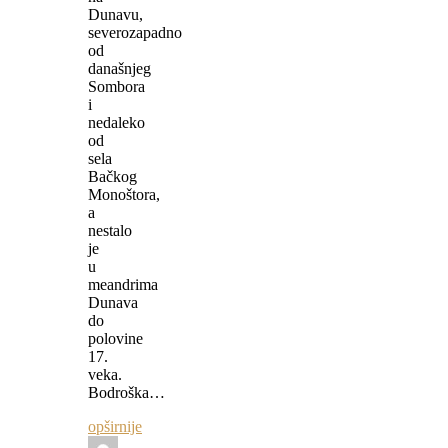
Dunavu,
severozapadno
od
današnjeg
Sombora
i
nedaleko
od
sela
Bačkog
Monoštora,
a
nestalo
je
u
meandrima
Dunava
do
polovine
17.
veka.
Bodroška…
opširnije