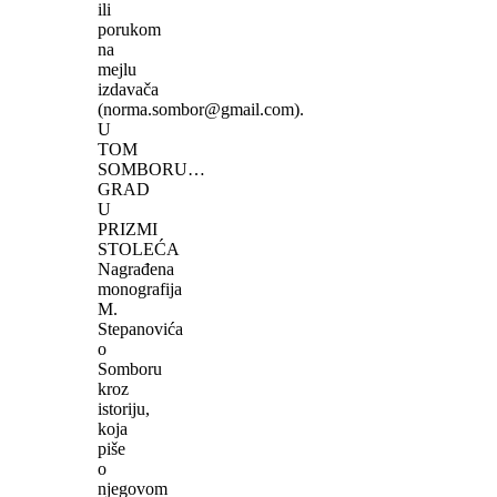
ili
porukom
na
mejlu
izdavača
(norma.sombor@gmail.com).
U
TOM
SOMBORU…
GRAD
U
PRIZMI
STOLEĆA
Nagrađena
monografija
M.
Stepanovića
o
Somboru
kroz
istoriju,
koja
piše
o
njegovom