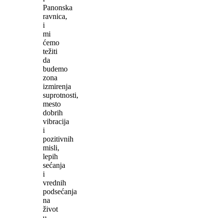
Panonska
ravnica,
i
mi
ćemo
težiti
da
budemo
zona
izmirenja
suprotnosti,
mesto
dobrih
vibracija
i
pozitivnih
misli,
lepih
sećanja
i
vrednih
podsećanja
na
život
u