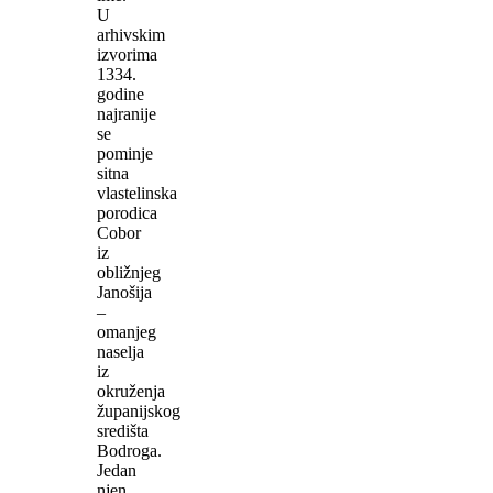
U
arhivskim
izvorima
1334.
godine
najranije
se
pominje
sitna
vlastelinska
porodica
Cobor
iz
obližnjeg
Janošija
–
omanjeg
naselja
iz
okruženja
županijskog
središta
Bodroga.
Jedan
njen