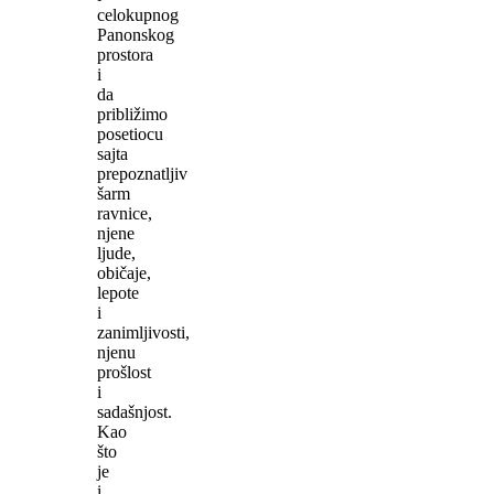
celokupnog
Panonskog
prostora
i
da
približimo
posetiocu
sajta
prepoznatljiv
šarm
ravnice,
njene
ljude,
običaje,
lepote
i
zanimljivosti,
njenu
prošlost
i
sadašnjost.
Kao
što
je
i