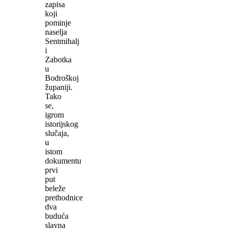
zapisa
koji
pominje
naselja
Sentmihalj
i
Zabotka
u
Bodroškoj
županiji.
Tako
se,
igrom
istorijskog
slučaja,
u
istom
dokumentu
prvi
put
beleže
prethodnice
dva
buduća
slavna