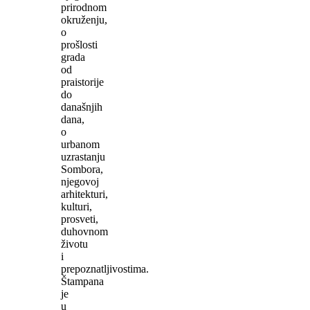
prirodnom
okruženju,
o
prošlosti
grada
od
praistorije
do
današnjih
dana,
o
urbanom
uzrastanju
Sombora,
njegovoj
arhitekturi,
kulturi,
prosveti,
duhovnom
životu
i
prepoznatljivostima.
Štampana
je
u