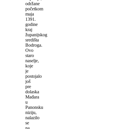
održane
početkom
maja
1391.
godine
kraj
županijskog
središta
Bodroga.
Ovo
staro
naselje,
koje
je
postojalo
još
pre
dolaska
Mađara
u
Panonsku
niziju,
nalazilo
se
na