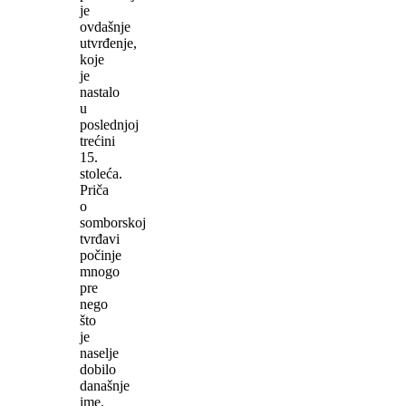
je
ovdašnje
utvrđenje,
koje
je
nastalo
u
poslednjoj
trećini
15.
stoleća.
Priča
o
somborskoj
tvrđavi
počinje
mnogo
pre
nego
što
je
naselje
dobilo
današnje
ime.