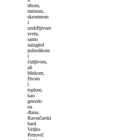
tihom,
mirnom,
skromnom
i
uzdržljivom
svetu,
samo
naizgled
jednolikom
i
ćutljivom,
ali
bliskom,
živom
i
toplom,
kao
gnezdo
na
dlanu.
Ravničarski
bard
Veljko
Petrović