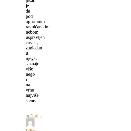
pisao
je
da
pod
ogromnim
ravničarskim
nebom
uspravljen
čovek,
zagledan
u
njega,
saznaje
više
nego
i
na
vrhu
najviše
stene:
…
opširnije
Milan