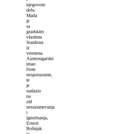
njegovom
delu.
Mada
je
sa
gradskim
vlastima
Sombora
iz
vremena
Austrougarske
imao
česte
nesporazume,
te
je
nailazio
na
zid
nerazumevanja
i
ignorisanja,
Ernest
Bošnjak
je