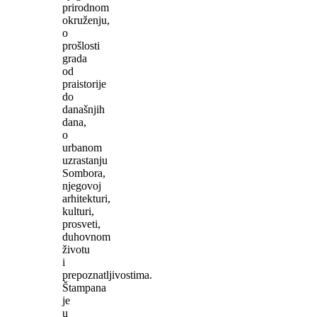
prirodnom
okruženju,
o
prošlosti
grada
od
praistorije
do
današnjih
dana,
o
urbanom
uzrastanju
Sombora,
njegovoj
arhitekturi,
kulturi,
prosveti,
duhovnom
životu
i
prepoznatljivostima.
Štampana
je
u