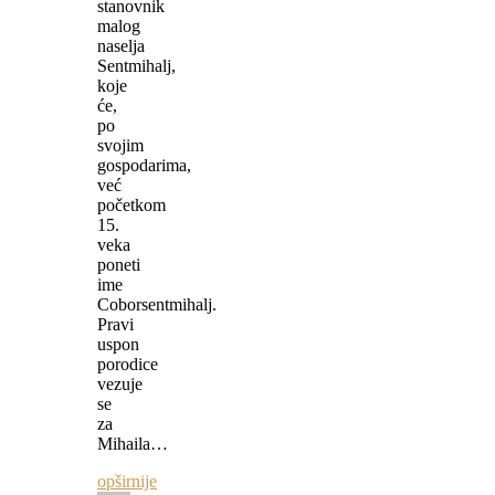
stanovnik
malog
naselja
Sentmihalj,
koje
će,
po
svojim
gospodarima,
već
početkom
15.
veka
poneti
ime
Coborsentmihalj.
Pravi
uspon
porodice
vezuje
se
za
Mihaila…
opširnije