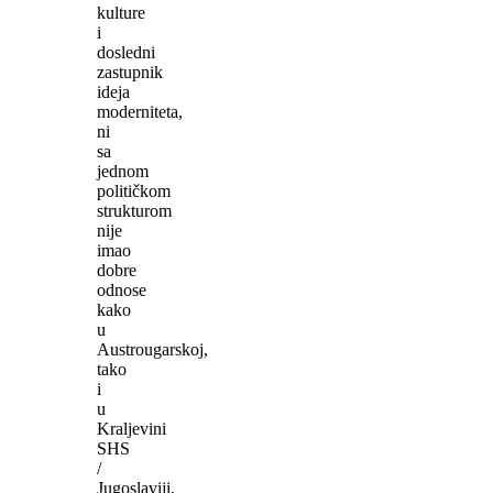
kulture
i
dosledni
zastupnik
ideja
moderniteta,
ni
sa
jednom
političkom
strukturom
nije
imao
dobre
odnose
kako
u
Austrougarskoj,
tako
i
u
Kraljevini
SHS
/
Jugoslaviji,