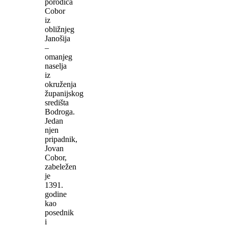
porodica
Cobor
iz
obližnjeg
Janošija
–
omanjeg
naselja
iz
okruženja
županijskog
središta
Bodroga.
Jedan
njen
pripadnik,
Jovan
Cobor,
zabeležen
je
1391.
godine
kao
posednik
i