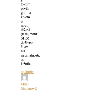
tokom
prvih
godina
života
u
novoj
državi
(Kraljevini
SHS)
doživeo
čitav
niz
neprijatnosti,
od
lažnih…
opširnije
Milan
Stepanović