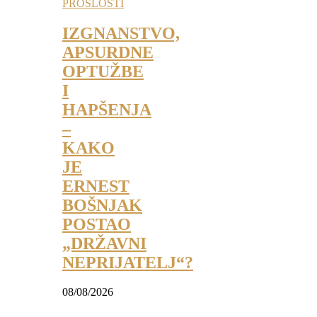
PROŠLOSTI
IZGNANSTVO,
APSURDNE
OPTUŽBE
I
HAPŠENJA
–
KAKO
JE
ERNEST
BOŠNJAK
POSTAO
„DRŽAVNI
NEPRIJATELJ“?
08/08/2026