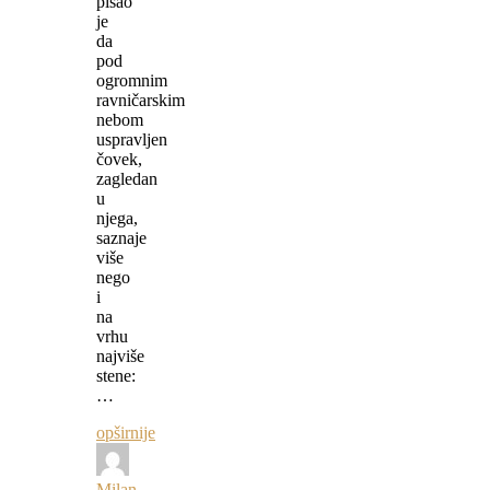
pisao
je
da
pod
ogromnim
ravničarskim
nebom
uspravljen
čovek,
zagledan
u
njega,
saznaje
više
nego
i
na
vrhu
najviše
stene:
…
opširnije
Milan