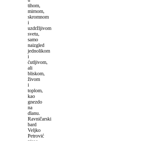
tihom,
mirnom,
skromnom
i
uzdržljivom
svetu,
samo
naizgled
jednolikom
i
ćutljivom,
ali
bliskom,
živom
i
toplom,
kao
gnezdo
na
dlanu.
Ravničarski
bard
Veljko
Petrović