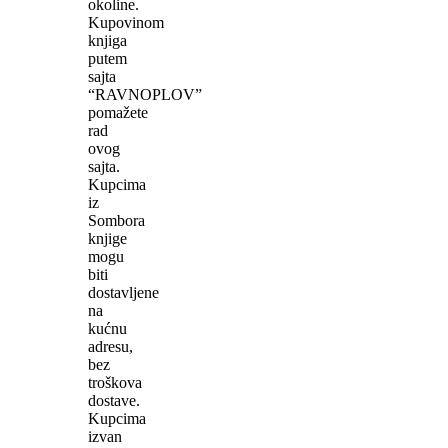
okoline.
Kupovinom
knjiga
putem
sajta
“RAVNOPLOV”
pomažete
rad
ovog
sajta.
Kupcima
iz
Sombora
knjige
mogu
biti
dostavljene
na
kućnu
adresu,
bez
troškova
dostave.
Kupcima
izvan