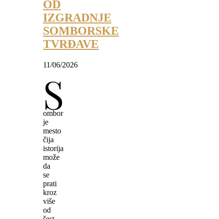
OD
IZGRADNJE
SOMBORSKE
TVRĐAVE
11/06/2026
S
ombor
je
mesto
čija
istorija
može
da
se
prati
kroz
više
od
šest