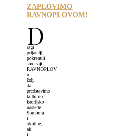
ZAPLOVIMO
RAVNOPLOVOM!
D
ragi
prijatelji,
pokrenuli
smo sajt
RAVNOPLOV
u
želji
da
predstavimo
kulturno-
istorijsko
nasleđe
Sombora
i
okoline,
ali
i