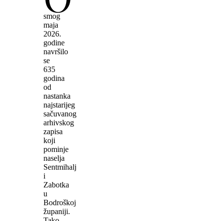
smog
maja
2026.
godine
navršilo
se
635
godina
od
nastanka
najstarijeg
sačuvanog
arhivskog
zapisa
koji
pominje
naselja
Sentmihalj
i
Zabotka
u
Bodroškoj
županiji.
Tako