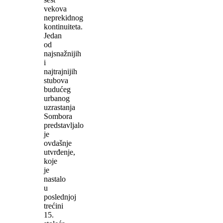
vekova
neprekidnog
kontinuiteta.
Jedan
od
najsnažnijih
i
najtrajnijih
stubova
budućeg
urbanog
uzrastanja
Sombora
predstavljalo
je
ovdašnje
utvrđenje,
koje
je
nastalo
u
poslednjoj
trećini
15.