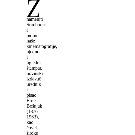
Z
nameniti
Somborac
i
pionir
naše
kinematografije,
ujedno
i
ugledni
štampar,
novinski
izdavač
urednik
i
pisac
Ernest
Bošnjak
(1876-
1963),
kao
čovek
široke