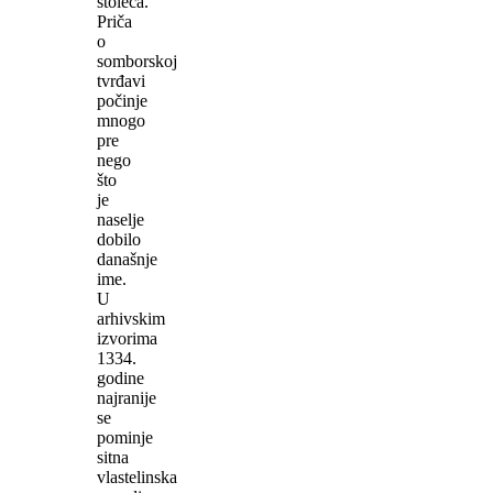
stoleća.
Priča
o
somborskoj
tvrđavi
počinje
mnogo
pre
nego
što
je
naselje
dobilo
današnje
ime.
U
arhivskim
izvorima
1334.
godine
najranije
se
pominje
sitna
vlastelinska