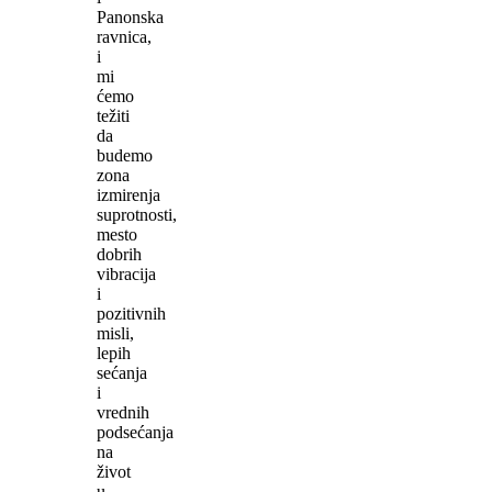
Panonska
ravnica,
i
mi
ćemo
težiti
da
budemo
zona
izmirenja
suprotnosti,
mesto
dobrih
vibracija
i
pozitivnih
misli,
lepih
sećanja
i
vrednih
podsećanja
na
život
u