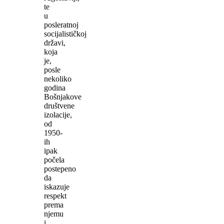
te
u
posleratnoj
socijalističkoj
državi,
koja
je,
posle
nekoliko
godina
Bošnjakove
društvene
izolacije,
od
1950-
ih
ipak
počela
postepeno
da
iskazuje
respekt
prema
njemu
i