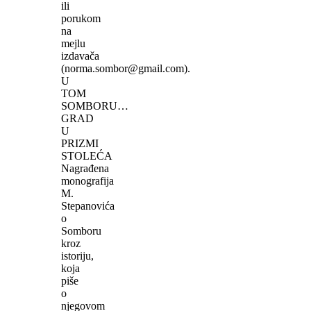
ili
porukom
na
mejlu
izdavača
(norma.sombor@gmail.com).
U
TOM
SOMBORU…
GRAD
U
PRIZMI
STOLEĆA
Nagrađena
monografija
M.
Stepanovića
o
Somboru
kroz
istoriju,
koja
piše
o
njegovom