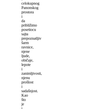
celokupnog
Panonskog
prostora
i
da
približimo
posetiocu
sajta
prepoznatljiv
šarm
ravnice,
njene
ljude,
običaje,
lepote
i
zanimljivosti,
njenu
prošlost
i
sadašnjost.
Kao
što
je
i