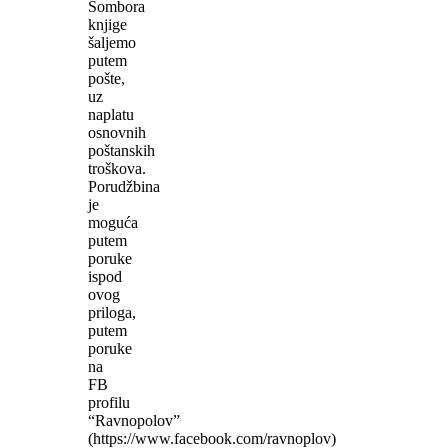
Sombora
knjige
šaljemo
putem
pošte,
uz
naplatu
osnovnih
poštanskih
troškova.
Porudžbina
je
moguća
putem
poruke
ispod
ovog
priloga,
putem
poruke
na
FB
profilu
“Ravnopolov”
(https://www.facebook.com/ravnoplov)